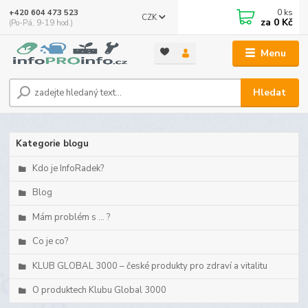
0
ks
+420 604 473 523
CZK
za
0 Kč
(Po-Pá, 9-19 hod.)
Menu
Hledat
Kategorie blogu
Kdo je InfoRadek?
Blog
Mám problém s ... ?
Co je co?
KLUB GLOBAL 3000 – české produkty pro zdraví a vitalitu
O produktech Klubu Global 3000