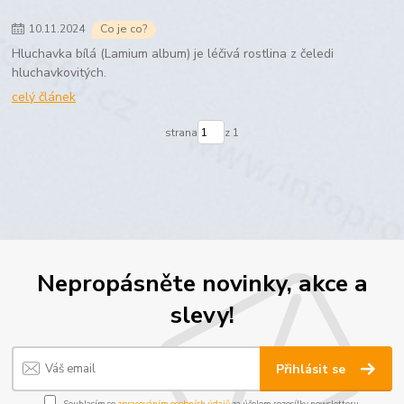
10
.
11
.
2024
Co je co?
Hluchavka bílá (Lamium album) je léčivá rostlina z čeledi
hluchavkovitých.
celý článek
strana
z 1
Nepropásněte novinky, akce a
slevy!
Přihlásit se
Souhlasím se
zpracováním osobních údajů
za účelem rozesílky newsletteru.