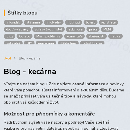
Štítky blogu
inforadek
vláknina
InfoRadek
hubnutí
bolest
registrace
doplňky stravy
zdravý životní styl
z domova
práce
MLM
blog
Co je co
Mám problém s
komentáře
zkušenosti
hadice
zahradní
DIY
gumolana
štíhlá linie
bolest břicha
Bronchitida
cholesterol
děti
imunita
játra
bioaktiv
Prokloub
Vláknina
spolupráce
body
peníze
brigáda
Úvod
Blog - kecárna
nákup
prodej
budování sítě
multi
level
marketing
Blog - kecárna
maltodextrin
škrob
skrob
kyselina
citronova
jablko
Jablka plod
vitamín C
Zelený čaj
Vítejte na našem blogu! Zde najdete
cenné informace
a novinky,
které vám pomohou zůstat informovaní o aktuálním dění. Budeme
se snažit přinášet vám
užitečné tipy
a
návody
, které mohou
obohatit váš každodenní život.
Možnost pro připomínky a komentáře
Rádi bychom slyšeli vaše názory a podněty! Vaše
zpětná
vazba
je pro nás velmi důležitá, neboť nám pomáhá zlepšovat