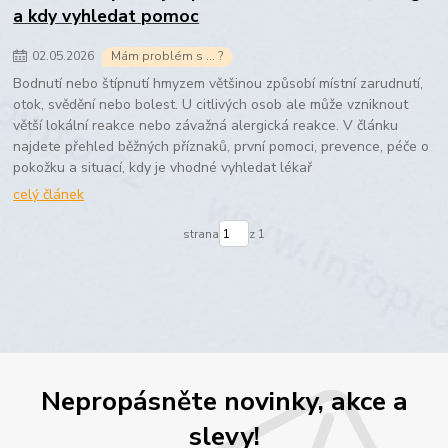
a kdy vyhledat pomoc
02
.
05
.
2026
Mám problém s ... ?
Bodnutí nebo štípnutí hmyzem většinou způsobí místní zarudnutí,
otok, svědění nebo bolest. U citlivých osob ale může vzniknout
větší lokální reakce nebo závažná alergická reakce. V článku
najdete přehled běžných příznaků, první pomoci, prevence, péče o
pokožku a situací, kdy je vhodné vyhledat lékař
celý článek
strana
z 1
Nepropásněte novinky, akce a
slevy!