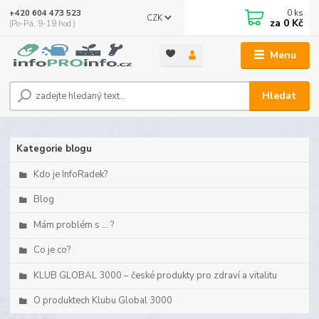
0
ks
+420 604 473 523
CZK
za
0 Kč
(Po-Pá, 9-19 hod.)
Menu
Hledat
Kategorie blogu
Kdo je InfoRadek?
Blog
Mám problém s ... ?
Co je co?
KLUB GLOBAL 3000 – české produkty pro zdraví a vitalitu
O produktech Klubu Global 3000