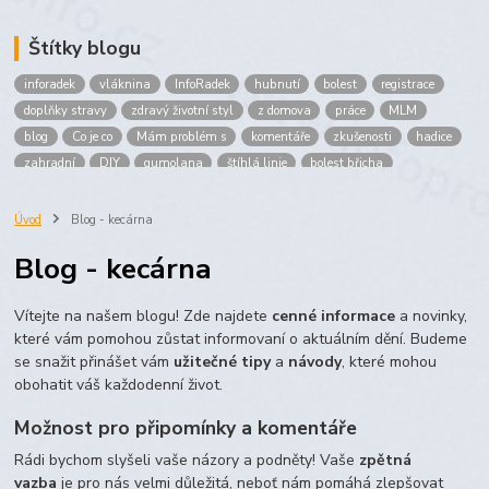
Štítky blogu
inforadek
vláknina
InfoRadek
hubnutí
bolest
registrace
doplňky stravy
zdravý životní styl
z domova
práce
MLM
blog
Co je co
Mám problém s
komentáře
zkušenosti
hadice
zahradní
DIY
gumolana
štíhlá linie
bolest břicha
Bronchitida
cholesterol
děti
imunita
játra
bioaktiv
Prokloub
Vláknina
spolupráce
body
peníze
brigáda
Úvod
Blog - kecárna
nákup
prodej
budování sítě
multi
level
marketing
Blog - kecárna
maltodextrin
škrob
skrob
kyselina
citronova
jablko
Jablka plod
vitamín C
Zelený čaj
Vítejte na našem blogu! Zde najdete
cenné informace
a novinky,
které vám pomohou zůstat informovaní o aktuálním dění. Budeme
se snažit přinášet vám
užitečné tipy
a
návody
, které mohou
obohatit váš každodenní život.
Možnost pro připomínky a komentáře
Rádi bychom slyšeli vaše názory a podněty! Vaše
zpětná
vazba
je pro nás velmi důležitá, neboť nám pomáhá zlepšovat