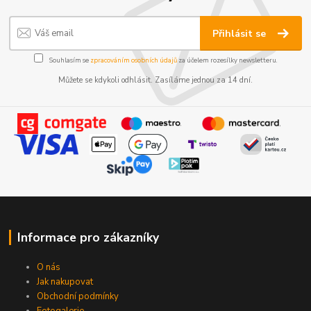
Přihlásit se
Souhlasím se
zpracováním osobních údajů
za účelem rozesílky newsletteru.
Můžete se kdykoli odhlásit. Zasíláme jednou za 14 dní.
Informace pro zákazníky
O nás
Jak nakupovat
Obchodní podmínky
Fotogalerie