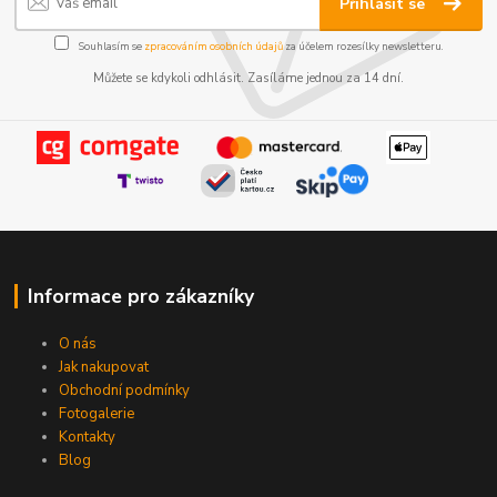
Přihlásit se
Souhlasím se
zpracováním osobních údajů
za účelem rozesílky newsletteru.
Můžete se kdykoli odhlásit. Zasíláme jednou za 14 dní.
Informace pro zákazníky
O nás
Jak nakupovat
Obchodní podmínky
Fotogalerie
Kontakty
Blog