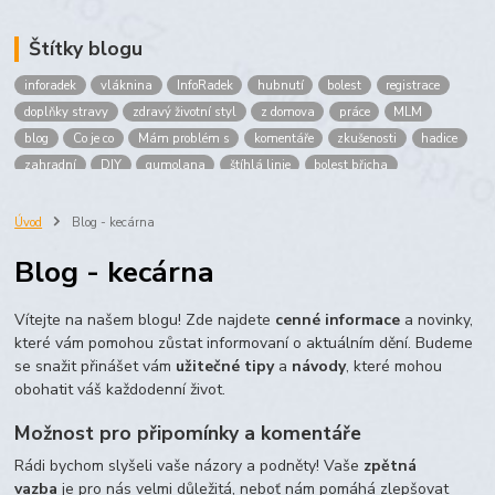
Štítky blogu
inforadek
vláknina
InfoRadek
hubnutí
bolest
registrace
doplňky stravy
zdravý životní styl
z domova
práce
MLM
blog
Co je co
Mám problém s
komentáře
zkušenosti
hadice
zahradní
DIY
gumolana
štíhlá linie
bolest břicha
Bronchitida
cholesterol
děti
imunita
játra
bioaktiv
Prokloub
Vláknina
spolupráce
body
peníze
brigáda
Úvod
Blog - kecárna
nákup
prodej
budování sítě
multi
level
marketing
Blog - kecárna
maltodextrin
škrob
skrob
kyselina
citronova
jablko
Jablka plod
vitamín C
Zelený čaj
Vítejte na našem blogu! Zde najdete
cenné informace
a novinky,
které vám pomohou zůstat informovaní o aktuálním dění. Budeme
se snažit přinášet vám
užitečné tipy
a
návody
, které mohou
obohatit váš každodenní život.
Možnost pro připomínky a komentáře
Rádi bychom slyšeli vaše názory a podněty! Vaše
zpětná
vazba
je pro nás velmi důležitá, neboť nám pomáhá zlepšovat