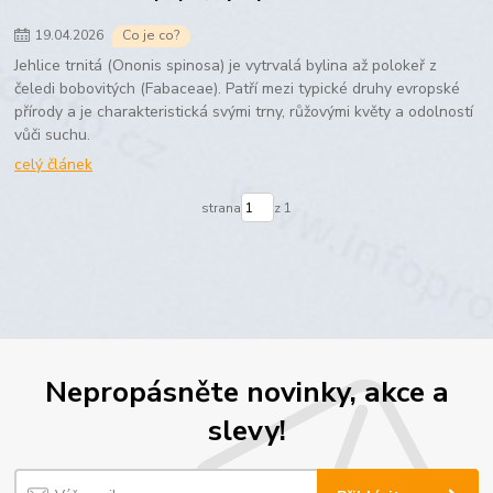
19
.
04
.
2026
Co je co?
Jehlice trnitá (Ononis spinosa) je vytrvalá bylina až polokeř z
čeledi bobovitých (Fabaceae). Patří mezi typické druhy evropské
přírody a je charakteristická svými trny, růžovými květy a odolností
vůči suchu.
celý článek
strana
z 1
Nepropásněte novinky, akce a
slevy!