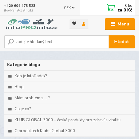
0
ks
+420 604 473 523
CZK
za
0 Kč
(Po-Pá, 9-19 hod.)
Menu
Hledat
Kategorie blogu
Kdo je InfoRadek?
Blog
Mám problém s ... ?
Co je co?
KLUB GLOBAL 3000 – české produkty pro zdraví a vitalitu
O produktech Klubu Global 3000