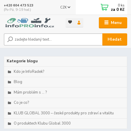
0
ks
+420 604 473 523
CZK
za
0 Kč
(Po-Pá, 9-19 hod.)
Menu
Hledat
Kategorie blogu
Kdo je InfoRadek?
Blog
Mám problém s ... ?
Co je co?
KLUB GLOBAL 3000 – české produkty pro zdraví a vitalitu
O produktech Klubu Global 3000