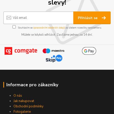
slevy!
Přihlásit se
Souhlasím se
zpracováním osobních údajů
za účelem rozesílky newsletteru.
Můžete se kdykoli odhlásit. Zasíláme jednou za 14 dní.
Informace pro zákazníky
O nás
Jak nakupovat
Obchodní podmínky
Fotogalerie