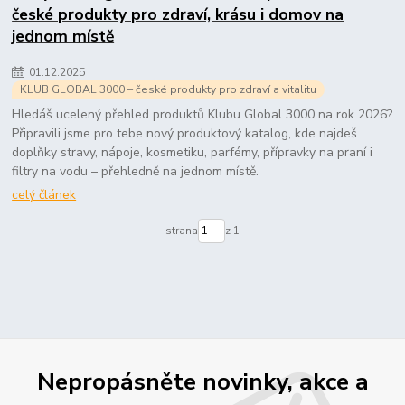
české produkty pro zdraví, krásu i domov na
jednom místě
01
.
12
.
2025
KLUB GLOBAL 3000 – české produkty pro zdraví a vitalitu
Hledáš ucelený přehled produktů Klubu Global 3000 na rok 2026?
Připravili jsme pro tebe nový produktový katalog, kde najdeš
doplňky stravy, nápoje, kosmetiku, parfémy, přípravky na praní i
filtry na vodu – přehledně na jednom místě.
celý článek
strana
z 1
Nepropásněte novinky, akce a