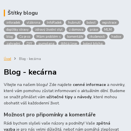
Štítky blogu
inforadek
vláknina
InfoRadek
hubnutí
bolest
registrace
doplňky stravy
zdravý životní styl
z domova
práce
MLM
blog
Co je co
Mám problém s
komentáře
zkušenosti
hadice
zahradní
DIY
gumolana
štíhlá linie
bolest břicha
Bronchitida
cholesterol
děti
imunita
játra
bioaktiv
Prokloub
Vláknina
spolupráce
body
peníze
brigáda
Úvod
Blog - kecárna
nákup
prodej
budování sítě
multi
level
marketing
Blog - kecárna
maltodextrin
škrob
skrob
kyselina
citronova
jablko
Jablka plod
vitamín C
Zelený čaj
Vítejte na našem blogu! Zde najdete
cenné informace
a novinky,
které vám pomohou zůstat informovaní o aktuálním dění. Budeme
se snažit přinášet vám
užitečné tipy
a
návody
, které mohou
obohatit váš každodenní život.
Možnost pro připomínky a komentáře
Rádi bychom slyšeli vaše názory a podněty! Vaše
zpětná
vazba
je pro nás velmi důležitá, neboť nám pomáhá zlepšovat