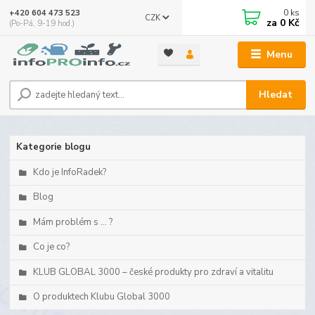
0
ks
+420 604 473 523
CZK
za
0 Kč
(Po-Pá, 9-19 hod.)
Menu
Hledat
Kategorie blogu
Kdo je InfoRadek?
Blog
Mám problém s ... ?
Co je co?
KLUB GLOBAL 3000 – české produkty pro zdraví a vitalitu
O produktech Klubu Global 3000