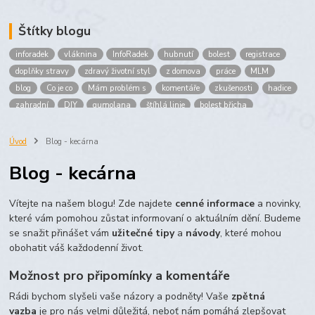
Štítky blogu
inforadek
vláknina
InfoRadek
hubnutí
bolest
registrace
doplňky stravy
zdravý životní styl
z domova
práce
MLM
blog
Co je co
Mám problém s
komentáře
zkušenosti
hadice
zahradní
DIY
gumolana
štíhlá linie
bolest břicha
Bronchitida
cholesterol
děti
imunita
játra
bioaktiv
Prokloub
Vláknina
spolupráce
body
peníze
brigáda
Úvod
Blog - kecárna
nákup
prodej
budování sítě
multi
level
marketing
Blog - kecárna
maltodextrin
škrob
skrob
kyselina
citronova
jablko
Jablka plod
vitamín C
Zelený čaj
Vítejte na našem blogu! Zde najdete
cenné informace
a novinky,
které vám pomohou zůstat informovaní o aktuálním dění. Budeme
se snažit přinášet vám
užitečné tipy
a
návody
, které mohou
obohatit váš každodenní život.
Možnost pro připomínky a komentáře
Rádi bychom slyšeli vaše názory a podněty! Vaše
zpětná
vazba
je pro nás velmi důležitá, neboť nám pomáhá zlepšovat