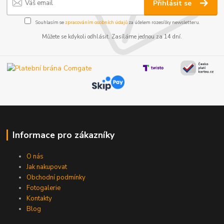
Přihlásit se
Souhlasím se
zpracováním osobních údajů
za účelem rozesílky newsletteru.
Můžete se kdykoli odhlásit. Zasíláme jednou za 14 dní.
Informace pro zákazníky
O nás
Jak nakupovat
Obchodní podmínky
Fotogalerie
Kontakty
Blog