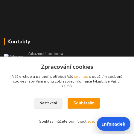
Kontakty
Zákaznická podpora
+420 604 473 523
Zpracování cookies
(Po-Pá, 9-19 hod.)
Náš e-shop a partneři potřebují Váš
souhlas
s použitím souborů
info@infoproinfo.cz
cookies, aby Vám mohli zobrazovat informace týkající se Vašich
zájmů.
Souhlasím
Nastavení
RadovanCZ 2023-25
Souhlas můžete odmítnout
zde
.
InfoRadek
Vytvořeno na
Eshop-rychle.cz