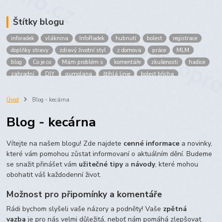
Štítky blogu
inforadek
vláknina
InfoRadek
hubnutí
bolest
registrace
doplňky stravy
zdravý životní styl
z domova
práce
MLM
blog
Co je co
Mám problém s
komentáře
zkušenosti
hadice
zahradní
DIY
gumolana
štíhlá linie
bolest břicha
Bronchitida
cholesterol
děti
imunita
játra
bioaktiv
Prokloub
Vláknina
spolupráce
body
peníze
brigáda
Úvod
Blog - kecárna
nákup
prodej
budování sítě
multi
level
marketing
Blog - kecárna
maltodextrin
škrob
skrob
kyselina
citronova
jablko
Jablka plod
vitamín C
Zelený čaj
Vítejte na našem blogu! Zde najdete
cenné informace
a novinky,
které vám pomohou zůstat informovaní o aktuálním dění. Budeme
se snažit přinášet vám
užitečné tipy
a
návody
, které mohou
obohatit váš každodenní život.
Možnost pro připomínky a komentáře
Rádi bychom slyšeli vaše názory a podněty! Vaše
zpětná
vazba
je pro nás velmi důležitá, neboť nám pomáhá zlepšovat