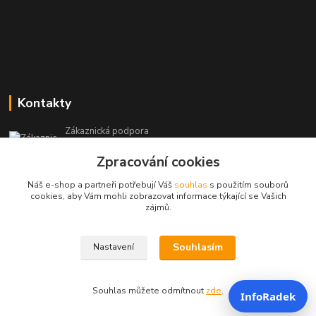
Kontakty
Zákaznická podpora
+420 604 473 523
Zpracování cookies
(Po-Pá, 9-19 hod.)
Náš e-shop a partneři potřebují Váš
souhlas
s použitím souborů
info@infoproinfo.cz
cookies, aby Vám mohli zobrazovat informace týkající se Vašich
zájmů.
Souhlasím
Nastavení
RadovanCZ 2023-25
Souhlas můžete odmítnout
zde
.
InfoRadek
Vytvořeno na
Eshop-rychle.cz