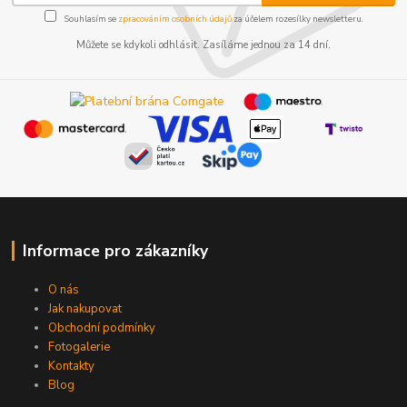
Souhlasím se
zpracováním osobních údajů
za účelem rozesílky newsletteru.
Můžete se kdykoli odhlásit. Zasíláme jednou za 14 dní.
Informace pro zákazníky
O nás
Jak nakupovat
Obchodní podmínky
Fotogalerie
Kontakty
Blog