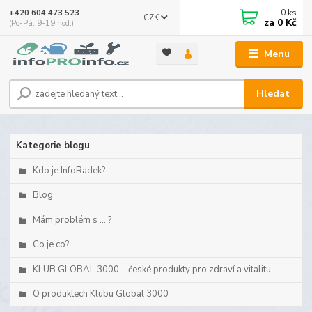
0
ks
+420 604 473 523
CZK
za
0 Kč
(Po-Pá, 9-19 hod.)
Menu
Hledat
Kategorie blogu
Kdo je InfoRadek?
Blog
Mám problém s ... ?
Co je co?
KLUB GLOBAL 3000 – české produkty pro zdraví a vitalitu
O produktech Klubu Global 3000