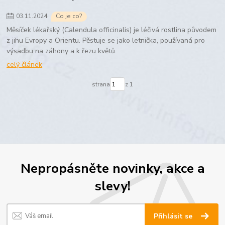
03
.
11
.
2024
Co je co?
Měsíček lékařský (Calendula officinalis) je léčivá rostlina původem
z jihu Evropy a Orientu. Pěstuje se jako letnička, používaná pro
výsadbu na záhony a k řezu květů.
celý článek
strana
z 1
Nepropásněte novinky, akce a
slevy!
Přihlásit se