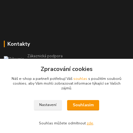
Kontakty
Zákaznická podpora
+420 604 473 523
Zpracování cookies
(Po-Pá, 9-19 hod.)
Náš e-shop a partneři potřebují Váš
souhlas
s použitím souborů
info@infoproinfo.cz
cookies, aby Vám mohli zobrazovat informace týkající se Vašich
zájmů.
Souhlasím
Nastavení
RadovanCZ 2023-25
Souhlas můžete odmítnout
zde
.
Vytvořeno na
Eshop-rychle.cz