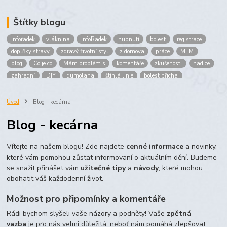
Štítky blogu
inforadek
vláknina
InfoRadek
hubnutí
bolest
registrace
doplňky stravy
zdravý životní styl
z domova
práce
MLM
blog
Co je co
Mám problém s
komentáře
zkušenosti
hadice
zahradní
DIY
gumolana
štíhlá linie
bolest břicha
Bronchitida
cholesterol
děti
imunita
játra
bioaktiv
Prokloub
Vláknina
spolupráce
body
peníze
brigáda
Úvod
Blog - kecárna
nákup
prodej
budování sítě
multi
level
marketing
Blog - kecárna
maltodextrin
škrob
skrob
kyselina
citronova
jablko
Jablka plod
vitamín C
Zelený čaj
Vítejte na našem blogu! Zde najdete
cenné informace
a novinky,
které vám pomohou zůstat informovaní o aktuálním dění. Budeme
se snažit přinášet vám
užitečné tipy
a
návody
, které mohou
obohatit váš každodenní život.
Možnost pro připomínky a komentáře
Rádi bychom slyšeli vaše názory a podněty! Vaše
zpětná
vazba
je pro nás velmi důležitá, neboť nám pomáhá zlepšovat