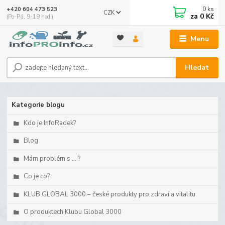
0
ks
+420 604 473 523
CZK
za
0 Kč
(Po-Pá, 9-19 hod.)
Menu
Hledat
Kategorie blogu
Kdo je InfoRadek?
Blog
Mám problém s ... ?
Co je co?
KLUB GLOBAL 3000 – české produkty pro zdraví a vitalitu
O produktech Klubu Global 3000