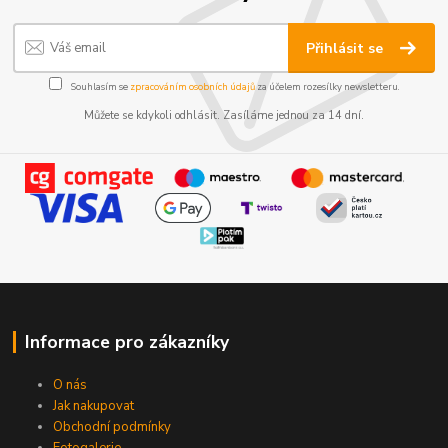
Přihlásit se
Souhlasím se
zpracováním osobních údajů
za účelem rozesílky newsletteru.
Můžete se kdykoli odhlásit. Zasíláme jednou za 14 dní.
Informace pro zákazníky
O nás
Jak nakupovat
Obchodní podmínky
Fotogalerie