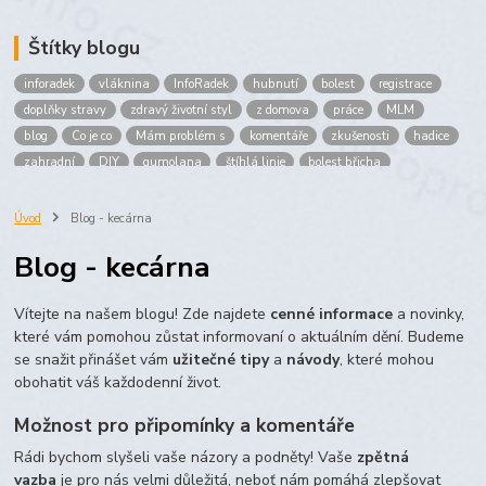
Štítky blogu
inforadek
vláknina
InfoRadek
hubnutí
bolest
registrace
doplňky stravy
zdravý životní styl
z domova
práce
MLM
blog
Co je co
Mám problém s
komentáře
zkušenosti
hadice
zahradní
DIY
gumolana
štíhlá linie
bolest břicha
Bronchitida
cholesterol
děti
imunita
játra
bioaktiv
Prokloub
Vláknina
spolupráce
body
peníze
brigáda
Úvod
Blog - kecárna
nákup
prodej
budování sítě
multi
level
marketing
Blog - kecárna
maltodextrin
škrob
skrob
kyselina
citronova
jablko
Jablka plod
vitamín C
Zelený čaj
Vítejte na našem blogu! Zde najdete
cenné informace
a novinky,
které vám pomohou zůstat informovaní o aktuálním dění. Budeme
se snažit přinášet vám
užitečné tipy
a
návody
, které mohou
obohatit váš každodenní život.
Možnost pro připomínky a komentáře
Rádi bychom slyšeli vaše názory a podněty! Vaše
zpětná
vazba
je pro nás velmi důležitá, neboť nám pomáhá zlepšovat