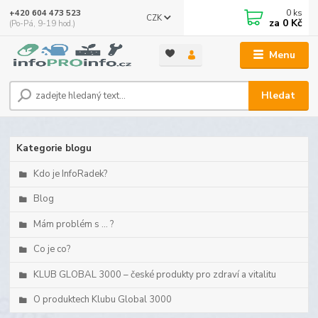
0
ks
+420 604 473 523
CZK
za
0 Kč
(Po-Pá, 9-19 hod.)
Menu
Hledat
Kategorie blogu
Kdo je InfoRadek?
Blog
Mám problém s ... ?
Co je co?
KLUB GLOBAL 3000 – české produkty pro zdraví a vitalitu
O produktech Klubu Global 3000