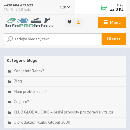
0
ks
+420 604 473 523
CZK
za
0 Kč
(Po-Pá, 9-19 hod.)
Menu
Hledat
Kategorie blogu
Kdo je InfoRadek?
Blog
Mám problém s ... ?
Co je co?
KLUB GLOBAL 3000 – české produkty pro zdraví a vitalitu
O produktech Klubu Global 3000