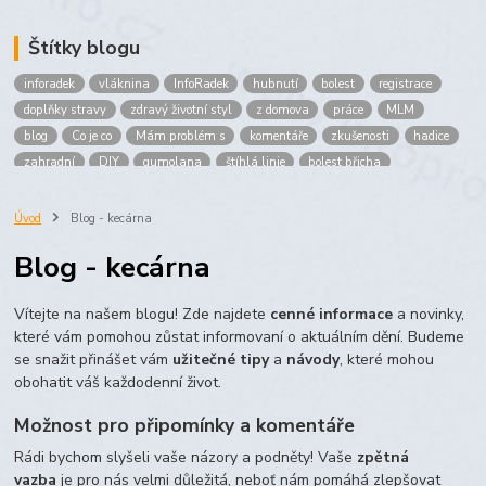
Štítky blogu
inforadek
vláknina
InfoRadek
hubnutí
bolest
registrace
doplňky stravy
zdravý životní styl
z domova
práce
MLM
blog
Co je co
Mám problém s
komentáře
zkušenosti
hadice
zahradní
DIY
gumolana
štíhlá linie
bolest břicha
Bronchitida
cholesterol
děti
imunita
játra
bioaktiv
Prokloub
Vláknina
spolupráce
body
peníze
brigáda
Úvod
Blog - kecárna
nákup
prodej
budování sítě
multi
level
marketing
Blog - kecárna
maltodextrin
škrob
skrob
kyselina
citronova
jablko
Jablka plod
vitamín C
Zelený čaj
Vítejte na našem blogu! Zde najdete
cenné informace
a novinky,
které vám pomohou zůstat informovaní o aktuálním dění. Budeme
se snažit přinášet vám
užitečné tipy
a
návody
, které mohou
obohatit váš každodenní život.
Možnost pro připomínky a komentáře
Rádi bychom slyšeli vaše názory a podněty! Vaše
zpětná
vazba
je pro nás velmi důležitá, neboť nám pomáhá zlepšovat