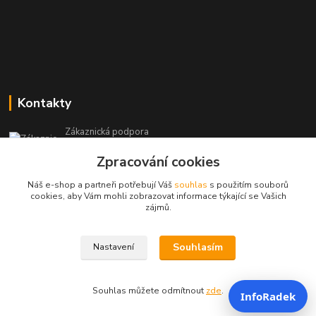
Kontakty
Zákaznická podpora
+420 604 473 523
Zpracování cookies
(Po-Pá, 9-19 hod.)
Náš e-shop a partneři potřebují Váš
souhlas
s použitím souborů
info@infoproinfo.cz
cookies, aby Vám mohli zobrazovat informace týkající se Vašich
zájmů.
Souhlasím
Nastavení
RadovanCZ 2023-25
Souhlas můžete odmítnout
zde
.
InfoRadek
Vytvořeno na
Eshop-rychle.cz