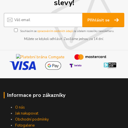
slevy!
Přihlásit se
Souhlasím se
zpracováním osobních údajů
za účelem rozesílky newsletteru.
Můžete se kdykoli odhlásit. Zasíláme jednou za 14 dní.
Informace pro zákazníky
O nás
Jak nakupovat
Obchodní podmínky
Fotogalerie