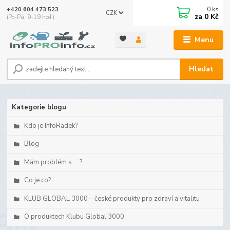
0
ks
+420 604 473 523
CZK
za
0 Kč
(Po-Pá, 9-19 hod.)
Menu
Hledat
Kategorie blogu
Kdo je InfoRadek?
Blog
Mám problém s ... ?
Co je co?
KLUB GLOBAL 3000 – české produkty pro zdraví a vitalitu
O produktech Klubu Global 3000