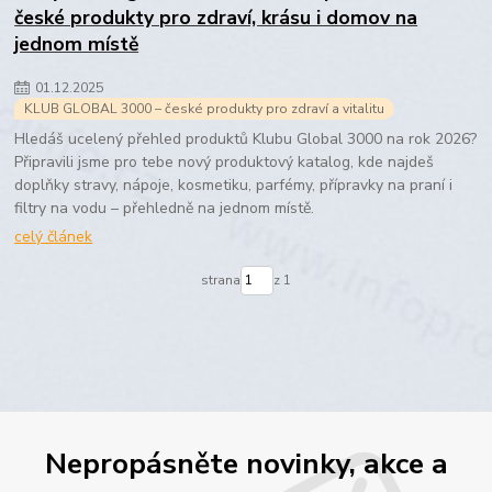
české produkty pro zdraví, krásu i domov na
jednom místě
01
.
12
.
2025
KLUB GLOBAL 3000 – české produkty pro zdraví a vitalitu
Hledáš ucelený přehled produktů Klubu Global 3000 na rok 2026?
Připravili jsme pro tebe nový produktový katalog, kde najdeš
doplňky stravy, nápoje, kosmetiku, parfémy, přípravky na praní i
filtry na vodu – přehledně na jednom místě.
celý článek
strana
z 1
Nepropásněte novinky, akce a