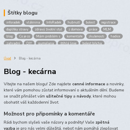
Štítky blogu
inforadek
vláknina
InfoRadek
hubnutí
bolest
registrace
doplňky stravy
zdravý životní styl
z domova
práce
MLM
blog
Co je co
Mám problém s
komentáře
zkušenosti
hadice
zahradní
DIY
gumolana
štíhlá linie
bolest břicha
Bronchitida
cholesterol
děti
imunita
játra
bioaktiv
Prokloub
Vláknina
spolupráce
body
peníze
brigáda
Úvod
Blog - kecárna
nákup
prodej
budování sítě
multi
level
marketing
Blog - kecárna
maltodextrin
škrob
skrob
kyselina
citronova
jablko
Jablka plod
vitamín C
Zelený čaj
Vítejte na našem blogu! Zde najdete
cenné informace
a novinky,
které vám pomohou zůstat informovaní o aktuálním dění. Budeme
se snažit přinášet vám
užitečné tipy
a
návody
, které mohou
obohatit váš každodenní život.
Možnost pro připomínky a komentáře
Rádi bychom slyšeli vaše názory a podněty! Vaše
zpětná
vazba
je pro nás velmi důležitá, neboť nám pomáhá zlepšovat