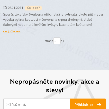
07
.
11
.
2024
Co je co?
Sporýš lékařský (Verbena officinalis) je vytrvalá, okolo půl metru
vysoká bylina kvetoucí v červenci a srpnu drobnými, slabě
fialovými nebo narůžovělými květy v klasnatém květenství.
celý článek
strana
z 1
Nepropásněte novinky, akce a
slevy!
Přihlásit se