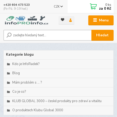
0
ks
+420 604 473 523
CZK
za
0 Kč
(Po-Pá, 9-19 hod.)
Menu
Hledat
Kategorie blogu
Kdo je InfoRadek?
Blog
Mám problém s ... ?
Co je co?
KLUB GLOBAL 3000 – české produkty pro zdraví a vitalitu
O produktech Klubu Global 3000