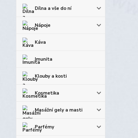
Dílna a vše do ní
Nápoje
Káva
Imunita
Klouby a kosti
Kosmetika
Masážní gely a masti
Parfémy