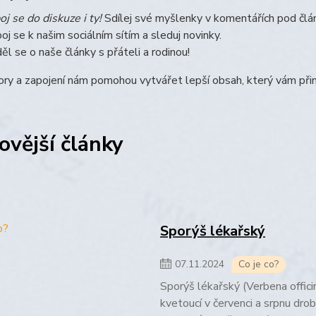
oj se do diskuze i ty!
Sdílej své myšlenky v komentářích pod člá
poj se k našim sociálním sítím a sleduj novinky.
ěl se o naše články s přáteli a rodinou!
ry a zapojení nám pomohou vytvářet lepší obsah, který vám přin
ovější články
Sporýš lékařský
07
.
11
.
2024
Co je co?
Sporýš lékařský (Verbena officin
kvetoucí v červenci a srpnu dro