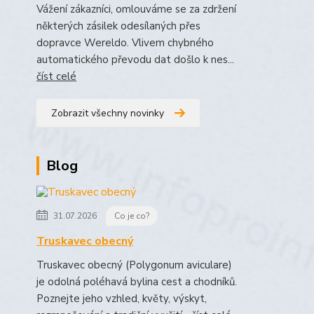
Vážení zákazníci, omlouváme se za zdržení
některých zásilek odesílaných přes
dopravce Wereldo. Vlivem chybného
automatického převodu dat došlo k nes...
číst celé
Zobrazit všechny novinky
Blog
31.07.2026
Co je co?
Truskavec obecný
Truskavec obecný (Polygonum aviculare)
je odolná poléhavá bylina cest a chodníků.
Poznejte jeho vzhled, květy, výskyt,