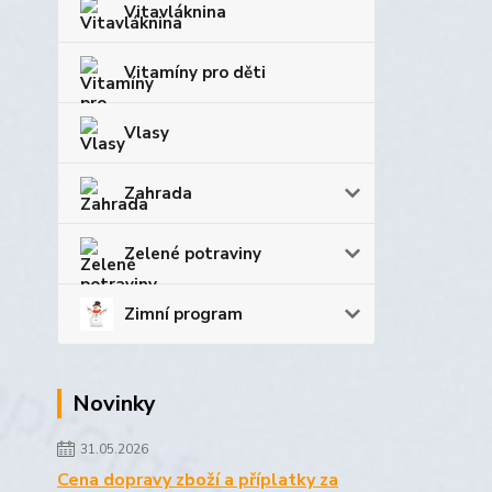
Vitavláknina
Vitamíny pro děti
Vlasy
Zahrada
Zelené potraviny
Zimní program
Novinky
31.05.2026
Cena dopravy zboží a příplatky za