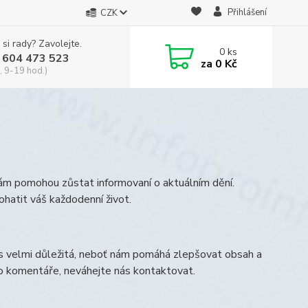
Přihlášení
CZK
 si rady? Zavolejte.
0
ks
 604 473 523
za
0 Kč
, 9-19 hod.)
vám pomohou zůstat informovaní o aktuálním dění.
ohatit váš každodenní život.
s velmi důležitá, neboť nám pomáhá zlepšovat obsah a
bo komentáře, neváhejte nás kontaktovat.