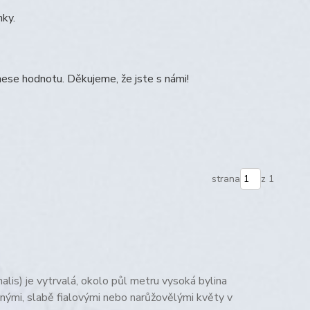
nky.
ese hodnotu. Děkujeme, že jste s námi!
strana
z 1
alis) je vytrvalá, okolo půl metru vysoká bylina
bnými, slabě fialovými nebo narůžovělými květy v