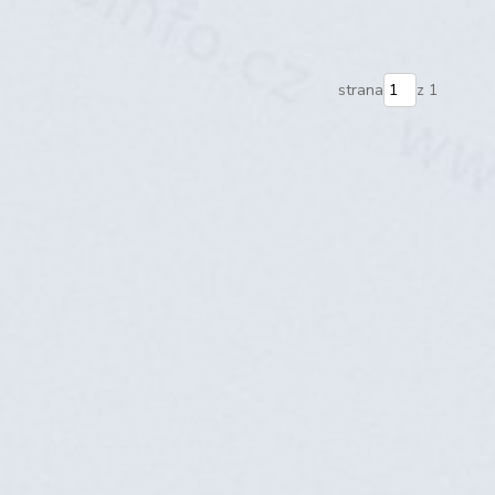
strana
z 1