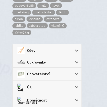
budování sítě
multi
level
marketing
maltodextrin
škrob
skrob
kyselina
citronova
jablko
Jablka plod
vitamín C
Zelený čaj
Cévy
Cukrovinky
Chovatelství
Čaj
Domácnost