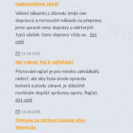
nadrozměrné zboží
Vážení zákazníci,z důvodu změn cen
dopravců a rostoucích nákladů na přepravu
jsme upravili ceny dopravy u některých
typů zásilek. Cenu dopravy vždy uv...
číst
celé
21.04.2026
Jak vybrat tyč k rajčatům?
Pěstování rajčat je pro mnoho zahrádkářů
radost, ale aby byla úroda opravdu
bohatá a plody zdravé, je důležité
rostlinám dopřát správnou oporu. Rajčat...
číst celé
14.04.2026
Omluva za zdržení zásilek přes
Wereldo