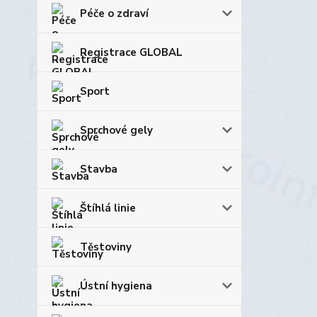
Péče o zdraví
Registrace GLOBAL
Sport
Sprchové gely
Stavba
Štíhlá linie
Těstoviny
Ústní hygiena