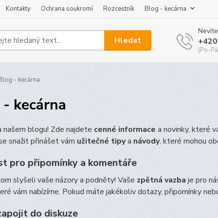
Kontakty
Ochrana soukromí
Rozcestník
Blog - kecárna
Nevíte
Hledat
+420
(Po-Pá
log - kecárna
 - kecárna
na našem blogu! Zde najdete
cenné informace
a novinky, které 
e snažit přinášet vám
užitečné tipy
a
návody
, které mohou ob
t pro připomínky a komentáře
hom slyšeli vaše názory a podněty! Vaše
zpětná vazba
je pro ná
teré vám nabízíme. Pokud máte jakékoliv dotazy, připomínky ne
zapojit do diskuze