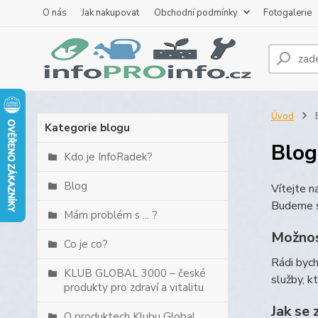
O nás
Jak nakupovat
Obchodní podmínky
Fotogalerie
Úvod
B
Kategorie blogu
Blog
Kdo je InfoRadek?
Blog
Vítejte 
Budeme s
Mám problém s ... ?
Možnos
Co je co?
Rádi byc
KLUB GLOBAL 3000 – české
služby, k
produkty pro zdraví a vitalitu
Jak se 
O produktech Klubu Global