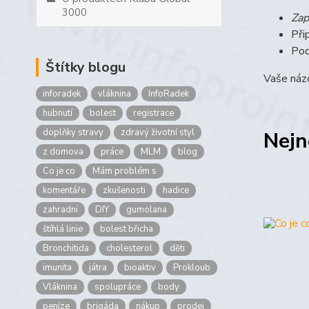
3000
Zap
Při
Pod
Štítky blogu
Vaše názo
inforadek
vláknina
InfoRadek
hubnutí
bolest
registrace
doplňky stravy
zdravý životní styl
Nejn
z domova
práce
MLM
blog
Co je co
Mám problém s
komentáře
zkušenosti
hadice
zahradní
DIY
gumolana
štíhlá linie
bolest břicha
Bronchitida
cholesterol
děti
imunita
játra
bioaktiv
Prokloub
Vláknina
spolupráce
body
peníze
brigáda
nákup
prodej