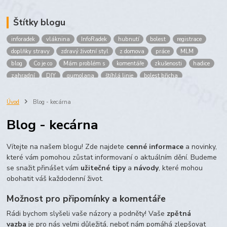
Štítky blogu
inforadek
vláknina
InfoRadek
hubnutí
bolest
registrace
doplňky stravy
zdravý životní styl
z domova
práce
MLM
blog
Co je co
Mám problém s
komentáře
zkušenosti
hadice
zahradní
DIY
gumolana
štíhlá linie
bolest břicha
Bronchitida
cholesterol
děti
imunita
játra
bioaktiv
Prokloub
Vláknina
spolupráce
body
peníze
brigáda
Úvod
Blog - kecárna
nákup
prodej
budování sítě
multi
level
marketing
Blog - kecárna
maltodextrin
škrob
skrob
kyselina
citronova
jablko
Jablka plod
vitamín C
Zelený čaj
Vítejte na našem blogu! Zde najdete
cenné informace
a novinky,
které vám pomohou zůstat informovaní o aktuálním dění. Budeme
se snažit přinášet vám
užitečné tipy
a
návody
, které mohou
obohatit váš každodenní život.
Možnost pro připomínky a komentáře
Rádi bychom slyšeli vaše názory a podněty! Vaše
zpětná
vazba
je pro nás velmi důležitá, neboť nám pomáhá zlepšovat