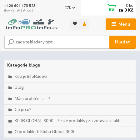
0
ks
+420 604 473 523
CZK
za
0 Kč
(Po-Pá, 9-19 hod.)
Menu
Hledat
Kategorie blogu
Kdo je InfoRadek?
Blog
Mám problém s ... ?
Co je co?
KLUB GLOBAL 3000 – české produkty pro zdraví a vitalitu
O produktech Klubu Global 3000