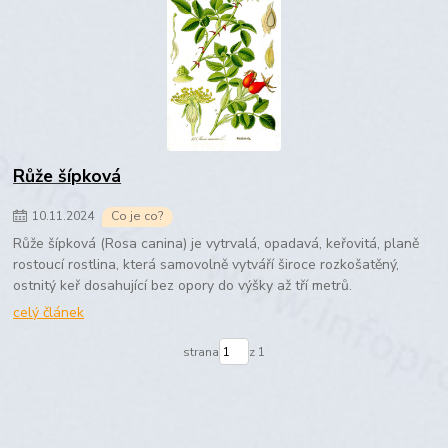
Růže šípková
10
.
11
.
2024
Co je co?
Růže šípková (Rosa canina) je vytrvalá, opadavá, keřovitá, planě
rostoucí rostlina, která samovolně vytváří široce rozkošatěný,
ostnitý keř dosahující bez opory do výšky až tří metrů.
celý článek
strana
z 1