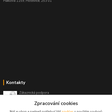
Haklova 1159, Hostivice, 253 01
Kontakty
Zákaznická podpora
+420 604 473 523
Zpracování cookies
(Po-Pá, 9-19 hod.)
Náš e-shop a partneři potřebují Váš
souhlas
s použitím souborů