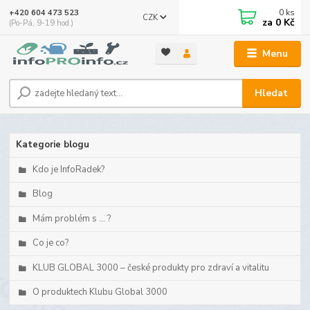
0
ks
+420 604 473 523
CZK
za
0 Kč
(Po-Pá, 9-19 hod.)
Menu
Hledat
Kategorie blogu
Kdo je InfoRadek?
Blog
Mám problém s ... ?
Co je co?
KLUB GLOBAL 3000 – české produkty pro zdraví a vitalitu
O produktech Klubu Global 3000