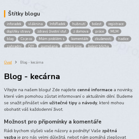
Štítky blogu
inforadek
vláknina
InfoRadek
hubnutí
bolest
registrace
doplňky stravy
zdravý životní styl
z domova
práce
MLM
blog
Co je co
Mám problém s
komentáře
zkušenosti
hadice
zahradní
DIY
gumolana
štíhlá linie
bolest břicha
Bronchitida
cholesterol
děti
imunita
játra
bioaktiv
Prokloub
Vláknina
spolupráce
body
peníze
brigáda
Úvod
Blog - kecárna
nákup
prodej
budování sítě
multi
level
marketing
Blog - kecárna
maltodextrin
škrob
skrob
kyselina
citronova
jablko
Jablka plod
vitamín C
Zelený čaj
Vítejte na našem blogu! Zde najdete
cenné informace
a novinky,
které vám pomohou zůstat informovaní o aktuálním dění. Budeme
se snažit přinášet vám
užitečné tipy
a
návody
, které mohou
obohatit váš každodenní život.
Možnost pro připomínky a komentáře
Rádi bychom slyšeli vaše názory a podněty! Vaše
zpětná
vazba
je pro nás velmi důležitá, neboť nám pomáhá zlepšovat