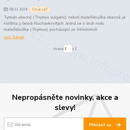
08
.
11
.
2024
Co je co?
Tymián obecný (Thymus vulgaris), neboli mateřídouška obecná, je
rostlina z čeledi hluchavkovitých. Jedná se o druh rodu
mateřídouška (Thymus), pocházející ze Středomoří.
celý článek
strana
z 1
Nepropásněte novinky, akce a
slevy!
Přihlásit se