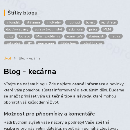
Štítky blogu
inforadek
vláknina
InfoRadek
hubnutí
bolest
registrace
doplňky stravy
zdravý životní styl
z domova
práce
MLM
blog
Co je co
Mám problém s
komentáře
zkušenosti
hadice
zahradní
DIY
gumolana
štíhlá linie
bolest břicha
Bronchitida
cholesterol
děti
imunita
játra
bioaktiv
Prokloub
Vláknina
spolupráce
body
peníze
brigáda
Úvod
Blog - kecárna
nákup
prodej
budování sítě
multi
level
marketing
Blog - kecárna
maltodextrin
škrob
skrob
kyselina
citronova
jablko
Jablka plod
vitamín C
Zelený čaj
Vítejte na našem blogu! Zde najdete
cenné informace
a novinky,
které vám pomohou zůstat informovaní o aktuálním dění. Budeme
se snažit přinášet vám
užitečné tipy
a
návody
, které mohou
obohatit váš každodenní život.
Možnost pro připomínky a komentáře
Rádi bychom slyšeli vaše názory a podněty! Vaše
zpětná
vazba
je pro nás velmi důležitá, neboť nám pomáhá zlepšovat