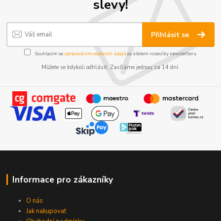
slevy!
Přihlásit se
Souhlasím se
zpracováním osobních údajů
za účelem rozesílky newsletteru.
Můžete se kdykoli odhlásit. Zasíláme jednou za 14 dní.
Informace pro zákazníky
O nás
Jak nakupovat