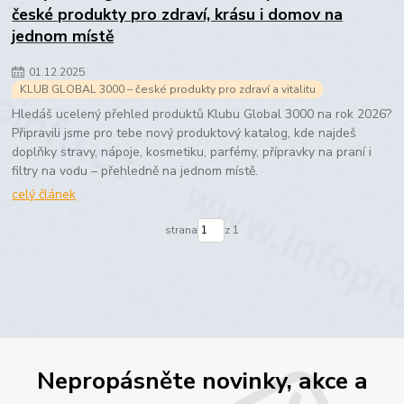
české produkty pro zdraví, krásu i domov na
jednom místě
01
.
12
.
2025
KLUB GLOBAL 3000 – české produkty pro zdraví a vitalitu
Hledáš ucelený přehled produktů Klubu Global 3000 na rok 2026?
Připravili jsme pro tebe nový produktový katalog, kde najdeš
doplňky stravy, nápoje, kosmetiku, parfémy, přípravky na praní i
filtry na vodu – přehledně na jednom místě.
celý článek
strana
z 1
Nepropásněte novinky, akce a