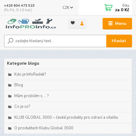
0
ks
+420 604 473 523
CZK
za
0 Kč
(Po-Pá, 9-19 hod.)
Menu
Hledat
Kategorie blogu
Kdo je InfoRadek?
Blog
Mám problém s ... ?
Co je co?
KLUB GLOBAL 3000 – české produkty pro zdraví a vitalitu
O produktech Klubu Global 3000