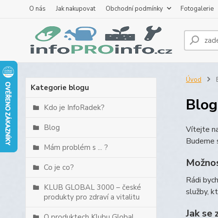
O nás
Jak nakupovat
Obchodní podmínky
Fotogalerie
Úvod
B
Kategorie blogu
Blog
Kdo je InfoRadek?
Blog
Vítejte 
Budeme s
Mám problém s ... ?
Možnos
Co je co?
Rádi byc
KLUB GLOBAL 3000 – české
služby, k
produkty pro zdraví a vitalitu
Jak se 
O produktech Klubu Global