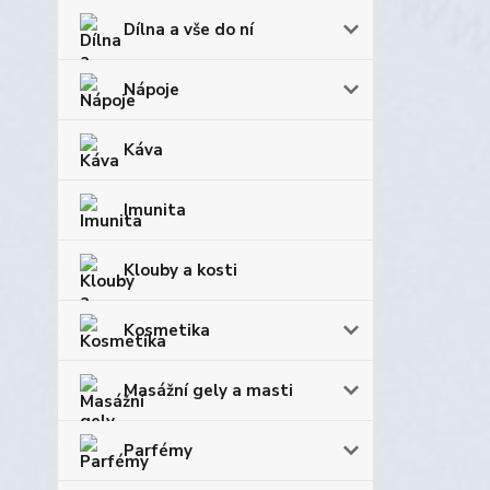
Dílna a vše do ní
Nápoje
Káva
Imunita
Klouby a kosti
Kosmetika
Masážní gely a masti
Parfémy