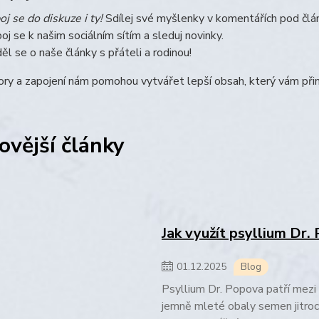
oj se do diskuze i ty!
Sdílej své myšlenky v komentářích pod člá
poj se k našim sociálním sítím a sleduj novinky.
ěl se o naše články s přáteli a rodinou!
ry a zapojení nám pomohou vytvářet lepší obsah, který vám přin
ovější články
Jak využít psyllium Dr.
01
.
12
.
2025
Blog
Psyllium Dr. Popova patří mezi 
jemně mleté obaly semen jitroc