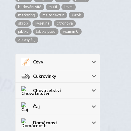
budování sítě
multi
level
marketing
maltodextrin
škrob
skrob
kyselina
citronova
jablko
Jablka plod
vitamín C
Zelený čaj
Cévy
Cukrovinky
Chovatelství
Čaj
Domácnost