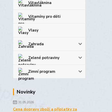
Vitavláknina
Vitamíny pro děti
Vlasy
Zahrada
Zelené potraviny
Zimní program
Novinky
31.05.2026
Cena dopravy zboží a příplatky za