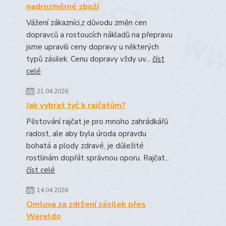
nadrozměrné zboží
Vážení zákazníci,z důvodu změn cen
dopravců a rostoucích nákladů na přepravu
jsme upravili ceny dopravy u některých
typů zásilek. Cenu dopravy vždy uv...
číst
celé
21.04.2026
Jak vybrat tyč k rajčatům?
Pěstování rajčat je pro mnoho zahrádkářů
radost, ale aby byla úroda opravdu
bohatá a plody zdravé, je důležité
rostlinám dopřát správnou oporu. Rajčat...
číst celé
14.04.2026
Omluva za zdržení zásilek přes
Wereldo