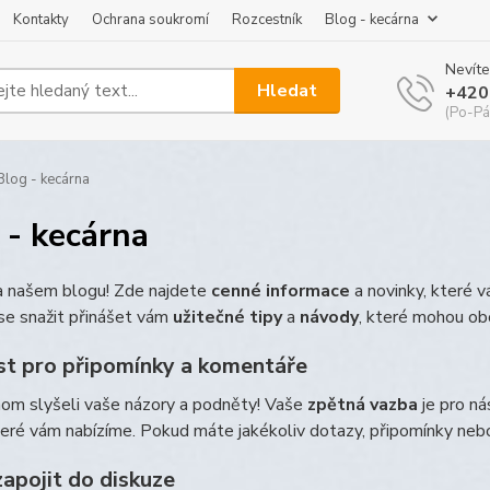
Kontakty
Ochrana soukromí
Rozcestník
Blog - kecárna
Nevíte
Hledat
+420
(Po-Pá
log - kecárna
 - kecárna
na našem blogu! Zde najdete
cenné informace
a novinky, které 
e snažit přinášet vám
užitečné tipy
a
návody
, které mohou ob
t pro připomínky a komentáře
hom slyšeli vaše názory a podněty! Vaše
zpětná vazba
je pro ná
teré vám nabízíme. Pokud máte jakékoliv dotazy, připomínky ne
zapojit do diskuze