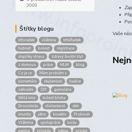
3000
Zap
Při
Pod
Štítky blogu
Vaše názo
inforadek
vláknina
InfoRadek
hubnutí
bolest
registrace
doplňky stravy
zdravý životní styl
Nejn
z domova
práce
MLM
blog
Co je co
Mám problém s
komentáře
zkušenosti
hadice
zahradní
DIY
gumolana
štíhlá linie
bolest břicha
Bronchitida
cholesterol
děti
imunita
játra
bioaktiv
Prokloub
Vláknina
spolupráce
body
peníze
brigáda
nákup
prodej