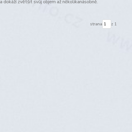
a dokáží zvětšit svůj objem až několikanásobně.
strana
z 1