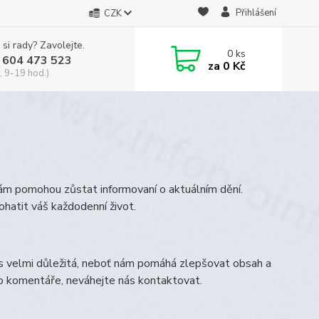
Přihlášení
CZK
 si rady? Zavolejte.
0
ks
 604 473 523
za
0 Kč
, 9-19 hod.)
vám pomohou zůstat informovaní o aktuálním dění.
ohatit váš každodenní život.
s velmi důležitá, neboť nám pomáhá zlepšovat obsah a
bo komentáře, neváhejte nás kontaktovat.