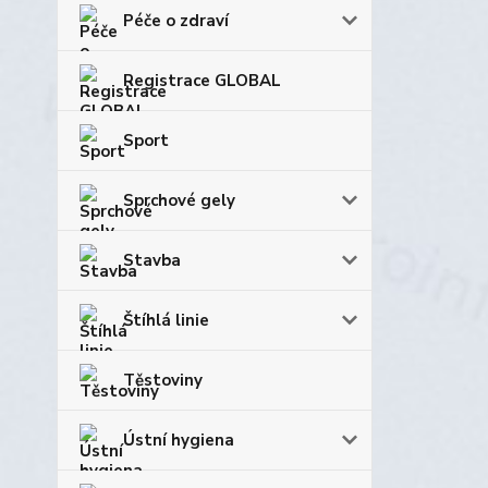
Péče o zdraví
Registrace GLOBAL
Sport
Sprchové gely
Stavba
Štíhlá linie
Těstoviny
Ústní hygiena