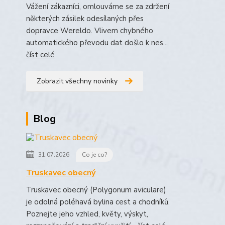
Vážení zákazníci, omlouváme se za zdržení
některých zásilek odesílaných přes
dopravce Wereldo. Vlivem chybného
automatického převodu dat došlo k nes...
číst celé
Zobrazit všechny novinky
Blog
31.07.2026
Co je co?
Truskavec obecný
Truskavec obecný (Polygonum aviculare)
je odolná poléhavá bylina cest a chodníků.
Poznejte jeho vzhled, květy, výskyt,