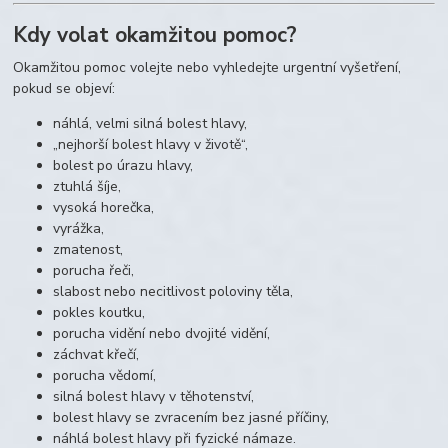
Kdy volat okamžitou pomoc?
Okamžitou pomoc volejte nebo vyhledejte urgentní vyšetření,
pokud se objeví:
náhlá, velmi silná bolest hlavy,
„nejhorší bolest hlavy v životě“,
bolest po úrazu hlavy,
ztuhlá šíje,
vysoká horečka,
vyrážka,
zmatenost,
porucha řeči,
slabost nebo necitlivost poloviny těla,
pokles koutku,
porucha vidění nebo dvojité vidění,
záchvat křečí,
porucha vědomí,
silná bolest hlavy v těhotenství,
bolest hlavy se zvracením bez jasné příčiny,
náhlá bolest hlavy při fyzické námaze.