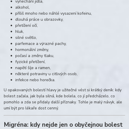
vynechání jídla,
alkohol,
příliš mnoho nebo náhlé vysazení kofeinu,
dlouhá práce u obrazovky,
přetížení očí,
hluk,
silné světlo,
parfemace a výrazné pachy,
hormonální změny,
počasí a změny tlaku,
fyzické přetížení,
napětí šíje a ramen,
některé potraviny u citlivých osob,
infekce nebo horečka.
U opakovaných bolestí hlavy je užitečné vést si krátký deník: kdy
bolest začala, jak byla silná, kde bolela, co jí předcházelo, co
pomohlo a zda se přidaly další příznaky. Tohle je malý návyk, ale
umí být pro lékaře dost cenný.
Migréna: kdy nejde jen o obyčejnou bolest