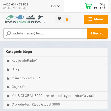
0
ks
+420 604 473 523
CZK
za
0 Kč
(Po-Pá, 9-19 hod.)
Menu
Hledat
Kategorie blogu
Kdo je InfoRadek?
Blog
Mám problém s ... ?
Co je co?
KLUB GLOBAL 3000 – české produkty pro zdraví a vitalitu
O produktech Klubu Global 3000