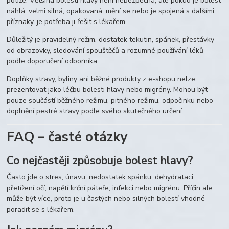
potíže. Většina bolestí hlavy není nebezpečná, ale pokud je bolest
náhlá, velmi silná, opakovaná, mění se nebo je spojená s dalšími
příznaky, je potřeba ji řešit s lékařem.
Důležitý je pravidelný režim, dostatek tekutin, spánek, přestávky
od obrazovky, sledování spouštěčů a rozumné používání léků
podle doporučení odborníka.
Doplňky stravy, byliny ani běžné produkty z e-shopu nelze
prezentovat jako léčbu bolesti hlavy nebo migrény. Mohou být
pouze součástí běžného režimu, pitného režimu, odpočinku nebo
doplnění pestré stravy podle svého skutečného určení.
FAQ – časté otázky
Co nejčastěji způsobuje bolest hlavy?
Často jde o stres, únavu, nedostatek spánku, dehydrataci,
přetížení očí, napětí krční páteře, infekci nebo migrénu. Příčin ale
může být více, proto je u častých nebo silných bolestí vhodné
poradit se s lékařem.