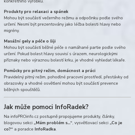
konkrétního výrobku.
Produkty pro relaxaci a spánek
Mohou být součástí večerního režimu a odpočinku podle svého
určení. Nesmí být prezentovány jako léčba bolesti hlavy nebo
migrény.
Masážní gely a péče o šíji
Mohou být součástí běžné péče o namáhané partie podle svého
určení. Pokud bolest hlavy souvisí s úrazem, neurologickými
příznaky nebo výraznou bolestí krku, je vhodné vyhledat lékaře.
Pomůcky pro pitný režim, domácnost a práci
Pravidelný pitný režim, pohodlné pracovní prostředí, přestávky od
obrazovky a vhodné osvětlení mohou být součástí prevence
běžných spouštěčů.
Jak může pomoci InfoRadek?
Na infoPROinfo.cz postupně propojujeme produkty, články,
blogovou sekci
„Mám problém s…“
, vysvětlovací sekci
„Co je
co?“
a poradce
InfoRadka
.