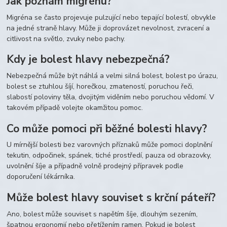
Jak poznám migrénu?
Migréna se často projevuje pulzující nebo tepající bolestí, obvykle
na jedné straně hlavy. Může ji doprovázet nevolnost, zvracení a
citlivost na světlo, zvuky nebo pachy.
Kdy je bolest hlavy nebezpečná?
Nebezpečná může být náhlá a velmi silná bolest, bolest po úrazu,
bolest se ztuhlou šíjí, horečkou, zmateností, poruchou řeči,
slabostí poloviny těla, dvojitým viděním nebo poruchou vědomí. V
takovém případě volejte okamžitou pomoc.
Co může pomoci při běžné bolesti hlavy?
U mírnější bolesti bez varovných příznaků může pomoci doplnění
tekutin, odpočinek, spánek, tiché prostředí, pauza od obrazovky,
uvolnění šíje a případně volně prodejný přípravek podle
doporučení lékárníka.
Může bolest hlavy souviset s krční páteří?
Ano, bolest může souviset s napětím šíje, dlouhým sezením,
špatnou ergonomií nebo přetížením ramen. Pokud je bolest