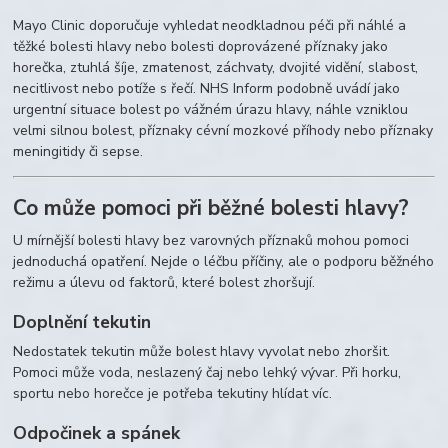
Mayo Clinic doporučuje vyhledat neodkladnou péči při náhlé a
těžké bolesti hlavy nebo bolesti doprovázené příznaky jako
horečka, ztuhlá šíje, zmatenost, záchvaty, dvojité vidění, slabost,
necitlivost nebo potíže s řečí. NHS Inform podobně uvádí jako
urgentní situace bolest po vážném úrazu hlavy, náhle vzniklou
velmi silnou bolest, příznaky cévní mozkové příhody nebo příznaky
meningitidy či sepse.
Co může pomoci při běžné bolesti hlavy?
U mírnější bolesti hlavy bez varovných příznaků mohou pomoci
jednoduchá opatření. Nejde o léčbu příčiny, ale o podporu běžného
režimu a úlevu od faktorů, které bolest zhoršují.
Doplnění tekutin
Nedostatek tekutin může bolest hlavy vyvolat nebo zhoršit.
Pomoci může voda, neslazený čaj nebo lehký vývar. Při horku,
sportu nebo horečce je potřeba tekutiny hlídat víc.
Odpočinek a spánek