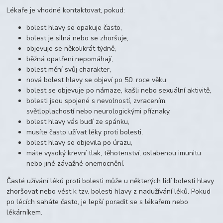
Lékaře je vhodné kontaktovat, pokud:
bolest hlavy se opakuje často,
bolest je silná nebo se zhoršuje,
objevuje se několikrát týdně,
běžná opatření nepomáhají,
bolest mění svůj charakter,
nová bolest hlavy se objeví po 50. roce věku,
bolest se objevuje po námaze, kašli nebo sexuální aktivitě,
bolesti jsou spojené s nevolností, zvracením,
světloplachostí nebo neurologickými příznaky,
bolest hlavy vás budí ze spánku,
musíte často užívat léky proti bolesti,
bolest hlavy se objevila po úrazu,
máte vysoký krevní tlak, těhotenství, oslabenou imunitu
nebo jiné závažné onemocnění.
Časté užívání léků proti bolesti může u některých lidí bolesti hlavy
zhoršovat nebo vést k tzv. bolesti hlavy z nadužívání léků. Pokud
po lécích saháte často, je lepší poradit se s lékařem nebo
lékárníkem.