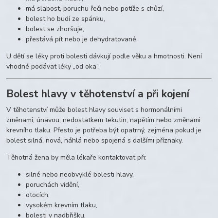
má slabost, poruchu řeči nebo potíže s chůzí,
bolest ho budí ze spánku,
bolest se zhoršuje,
přestává pít nebo je dehydratované.
U dětí se léky proti bolesti dávkují podle věku a hmotnosti. Není
vhodné podávat léky „od oka“.
Bolest hlavy v těhotenství a při kojení
V těhotenství může bolest hlavy souviset s hormonálními
změnami, únavou, nedostatkem tekutin, napětím nebo změnami
krevního tlaku. Přesto je potřeba být opatrný, zejména pokud je
bolest silná, nová, náhlá nebo spojená s dalšími příznaky.
Těhotná žena by měla lékaře kontaktovat při:
silné nebo neobvyklé bolesti hlavy,
poruchách vidění,
otocích,
vysokém krevním tlaku,
bolesti v nadbřišku,