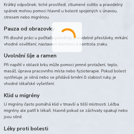
Krátký odpočinek, tiché prostředí, ztlumené světlo a pravidelný
spánek mohou pomoci hlavně u bolestí spojených s únavou,
stresem nebo migrénou.
Pauza od obrazovky
Při dlouhé práci u počítače pomáhají pravidelné přestávky, mrkání,
vhodné osvětlení, nastavení monitoru a kontrola zraku.
Uvolnění šíje a ramen
Při napětí v oblasti krku může pomoci jemné protažení, teplo,
masáž, úprava pracovního místa nebo fyzioterapie. Pokud bolest
vystřeluje, je silná nebo se přidává brnění či slabost ruky, je
vhodné lékařské vyšetření.
Klid u migrény
U migrény často pomáhá klid v tmavší a tišší místnosti. Léčba
migrény ale patří k lékaři, hlavně pokud se záchvaty opakují nebo
jsou silné.
Léky proti bolesti