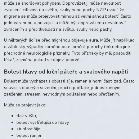
může se zhoršovat pohybem. Doprovázet ji může nevolnost,
zvracení, citlivost na světlo, zvuky nebo pachy. NZIP uvádí, že
migréna se může projevovat mírnou až velmi silnou bolestí, často
jednostrannou a pulzující, a může být doprovázena nevolností,
zvracením a přecitlivělostí na světlo, zvuky nebo pachy.
U některých lidí se před migrénou objevuje aura. Může jít například
o záblesky, výpadky zorného pole, brnění, poruchy řeči nebo jiné
přechodné neurologické příznaky. Tyto příznaky by měl posoudit
lékař, zejména pokud se objeví poprvé.
Bolest hlavy od krční páteře a svalového napětí
Bolest může vycházet z oblasti šíje, ramen a horní části zad. Často
souvisí s dlouhým sezením, prací u počítače, jednostranným
zatížením, stresem, nevhodným polštářem nebo přetížením.
Může se projevit jako:
tlak v týlu,
bolest vystřelující do hlavy,
ztuhlost šíje,
bolest ramen,