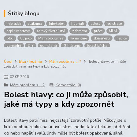
Štítky blogu
inforadek
vláknina
InfoRadek
hubnutí
bolest
registrace
doplňky stravy
zdravý životní styl
z domova
práce
MLM
blog
Co je co
Mám problém s
komentáře
zkušenosti
hadice
zahradní
DIY
gumolana
štíhlá linie
bolest břicha
Bronchitida
cholesterol
děti
imunita
játra
bioaktiv
Prokloub
Vláknina
spolupráce
body
peníze
brigáda
Úvod
Blog - kecárna
Mám problém s ... ?
Bolest hlavy: co ji může
způsobit, jaké má typy a kdy zpozornět
nákup
prodej
budování sítě
multi
level
marketing
maltodextrin
škrob
skrob
kyselina
citronova
jablko
02
.
05
.
2026
Jablka plod
vitamín C
Zelený čaj
Mám problém s ... ?
Komentáře (0)
Bolest hlavy: co ji může způsobit,
jaké má typy a kdy zpozornět
Bolest hlavy patří mezi nejčastější zdravotní potíže. Někdy jde o
krátkodobou reakci na únavu, stres, nedostatek tekutin, přetížení
očí nebo napětí svalů. Jindy může být bolest opakovaná, silná,