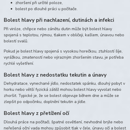
zhoršení při určité poloze,
bolest po dlouhé práci u počítače.
Bolest hlavy při nachlazení, dutinách a infekci
Při viróze, chřipce nebo zánětu dutin může být bolest hlavy
spojená s teplotou, rýmou, tlakem v obličeji, kašlem, únavou nebo
bolestí svalů.
Pokud je bolest hlavy spojená s vysokou horečkou, ztuhlostí šíje,
vyrážkou, zmateností nebo výrazným zhoršením stavu, je potřeba
rychlé vyšetření.
Bolest hlavy z nedostatku tekutin a únavy
Dehydratace, vynechané jídlo, nedostatek spánku, dlouhý pobyt v
horku nebo větší fyzická zátěž mohou bolest hlavy vyvolat nebo
zhoršit. Typické je, že se bolest objevuje během dne a může se
zlepšit po odpočinku, doplnění tekutin a jídle.
Bolest hlavy z přetížení očí
Dlouhá práce na počítači, špatné osvětlení, nevhodné brýle nebo
neřešená oční vada mohou způsobit tlak v čele, únavu očí a bolest