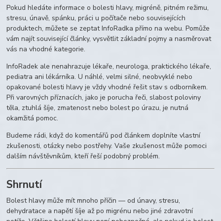
Pokud hledáte informace o bolesti hlavy, migréně, pitném režimu,
stresu, únavě, spánku, práci u počítače nebo souvisejících
produktech, můžete se zeptat InfoRadka přímo na webu. Pomůže
vám najít související články, vysvětlit základní pojmy a nasměrovat
vás na vhodné kategorie.
InfoRadek ale nenahrazuje lékaře, neurologa, praktického lékaře,
pediatra ani lékárníka. U náhlé, velmi silné, neobvyklé nebo
opakované bolesti hlavy je vždy vhodné řešit stav s odborníkem.
Při varovných příznacích, jako je porucha řeči, slabost poloviny
těla, ztuhlá šíje, zmatenost nebo bolest po úrazu, je nutná
okamžitá pomoc.
Budeme rádi, když do komentářů pod článkem doplníte vlastní
zkušenosti, otázky nebo postřehy. Vaše zkušenost může pomoci
dalším návštěvníkům, kteří řeší podobný problém.
Shrnutí
Bolest hlavy může mít mnoho příčin — od únavy, stresu,
dehydratace a napětí šíje až po migrénu nebo jiné zdravotní