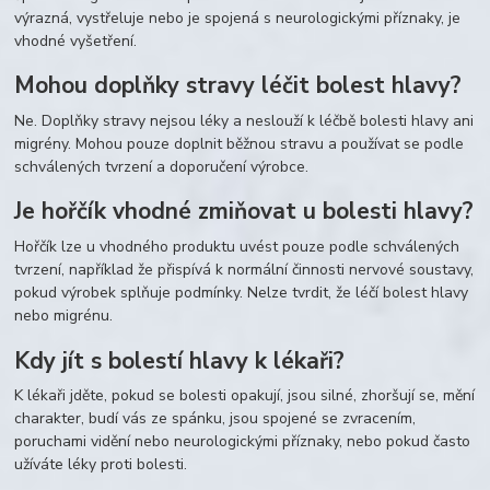
výrazná, vystřeluje nebo je spojená s neurologickými příznaky, je
vhodné vyšetření.
Mohou doplňky stravy léčit bolest hlavy?
Ne. Doplňky stravy nejsou léky a neslouží k léčbě bolesti hlavy ani
migrény. Mohou pouze doplnit běžnou stravu a používat se podle
schválených tvrzení a doporučení výrobce.
Je hořčík vhodné zmiňovat u bolesti hlavy?
Hořčík lze u vhodného produktu uvést pouze podle schválených
tvrzení, například že přispívá k normální činnosti nervové soustavy,
pokud výrobek splňuje podmínky. Nelze tvrdit, že léčí bolest hlavy
nebo migrénu.
Kdy jít s bolestí hlavy k lékaři?
K lékaři jděte, pokud se bolesti opakují, jsou silné, zhoršují se, mění
charakter, budí vás ze spánku, jsou spojené se zvracením,
poruchami vidění nebo neurologickými příznaky, nebo pokud často
užíváte léky proti bolesti.