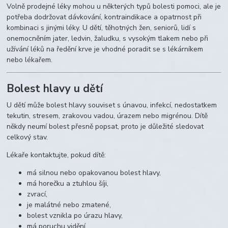
Volně prodejné léky mohou u některých typů bolesti pomoci, ale je
potřeba dodržovat dávkování, kontraindikace a opatrnost při
kombinaci s jinými léky. U dětí, těhotných žen, seniorů, lidí s
onemocněním jater, ledvin, žaludku, s vysokým tlakem nebo při
užívání léků na ředění krve je vhodné poradit se s lékárníkem
nebo lékařem.
Bolest hlavy u dětí
U dětí může bolest hlavy souviset s únavou, infekcí, nedostatkem
tekutin, stresem, zrakovou vadou, úrazem nebo migrénou. Dítě
někdy neumí bolest přesně popsat, proto je důležité sledovat
celkový stav.
Lékaře kontaktujte, pokud dítě:
má silnou nebo opakovanou bolest hlavy,
má horečku a ztuhlou šíji,
zvrací,
je malátné nebo zmatené,
bolest vznikla po úrazu hlavy,
má poruchu vidění,