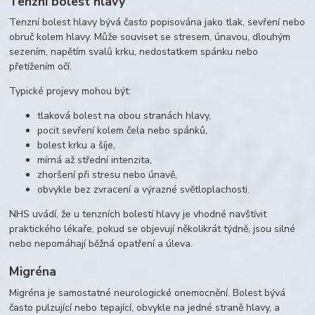
Tenzní bolest hlavy
Tenzní bolest hlavy bývá často popisována jako tlak, sevření nebo
obruč kolem hlavy. Může souviset se stresem, únavou, dlouhým
sezením, napětím svalů krku, nedostatkem spánku nebo
přetížením očí.
Typické projevy mohou být:
tlaková bolest na obou stranách hlavy,
pocit sevření kolem čela nebo spánků,
bolest krku a šíje,
mírná až střední intenzita,
zhoršení při stresu nebo únavě,
obvykle bez zvracení a výrazné světloplachosti.
NHS uvádí, že u tenzních bolestí hlavy je vhodné navštívit
praktického lékaře, pokud se objevují několikrát týdně, jsou silné
nebo nepomáhají běžná opatření a úleva.
Migréna
Migréna je samostatné neurologické onemocnění. Bolest bývá
často pulzující nebo tepající, obvykle na jedné straně hlavy, a