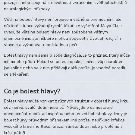
pulzující nebo spojená s nevolností, zvracením, světloplachostí či
neurologickými příznaky.
Většina bolestí hlavy není projevem vážného onemocnění, ale
některé situace vyžadují rychlé lékařské vyšetření. Mayo Clinic
uvádí, že většina bolestí hlavy není způsobena vážným
onemocněním, ale některé mohou souviset s život ohrožujícím
stavem a vyžadovat neodkladnou péči.
Bolest hlavy není sama o sobě diagnóza. Je to příznak, který může
mít mnoho příčin. Pokud se bolesti opakují, mění svůj charakter,
jsou silné nebo se k nim přidávají další potíže, je vhodné poradit
se s lékařem.
Co je bolest hlavy?
Bolest hlavy může vznikat z různých struktur v oblasti hlavy, krku,
cév, nervů, svalů, dutin nebo očí. Někdy jde o samostatné
onemocnění, například migrénu nebo tenzní bolest hlavy. Jindy je
bolest hlavy průvodním příznakem jiné potíže, například infekce,
vysokého krevního tlaku, úrazu, zánětu dutin nebo problémů s
krční páteří.