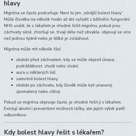
hlavy
Migréna se často podceňuje. Není to jen „silnější bolest hlavy“.
Může člověka na několik hodin až dní vyřadit z běžného fungování.
NHS uvádí, že s lékařem je vhodné řešit migrénu, pokud jsou
záchvaty silné, zhoršují se, trvají déle než obvykle, objevují se více
než jednou týdně nebo je těžké je zvládnout.
Migréna může mít několik fází:
období před záchvatem, kdy se může objevit únava,
podrážděnost, chutě nebo zívání,
aura u některých lidí,
samotná bolest hlavy,
období po záchvatu, kdy člověk může být unavený,
zpomalený nebo citlivý.
Pokud se migréna objevuje často, je vhodné řešit ji s lékařem.
Existují akutní i preventivní možnosti léčby, ale jejich výběr patří
odborníkovi.
Kdy bolest hlavy řešit s lékařem?