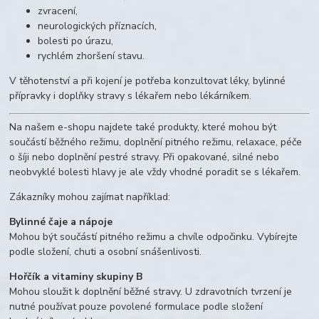
zvracení,
neurologických příznacích,
bolesti po úrazu,
rychlém zhoršení stavu.
V těhotenství a při kojení je potřeba konzultovat léky, bylinné
přípravky i doplňky stravy s lékařem nebo lékárníkem.
Na našem e-shopu najdete také produkty, které mohou být
součástí běžného režimu, doplnění pitného režimu, relaxace, péče
o šíji nebo doplnění pestré stravy. Při opakované, silné nebo
neobvyklé bolesti hlavy je ale vždy vhodné poradit se s lékařem.
Zákazníky mohou zajímat například:
Bylinné čaje a nápoje
Mohou být součástí pitného režimu a chvíle odpočinku. Vybírejte
podle složení, chuti a osobní snášenlivosti.
Hořčík a vitaminy skupiny B
Mohou sloužit k doplnění běžné stravy. U zdravotních tvrzení je
nutné používat pouze povolené formulace podle složení