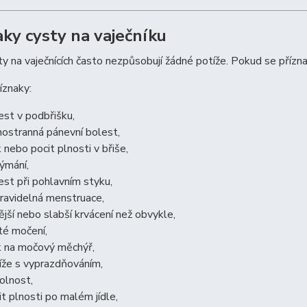
aky cysty na vaječníku
y na vaječnících často nezpůsobují žádné potíže. Pokud se přízna
íznaky:
est v podbřišku,
nostranná pánevní bolest,
k nebo pocit plnosti v břiše,
ýmání,
est při pohlavním styku,
ravidelná menstruace,
nější nebo slabší krvácení než obvykle,
té močení,
k na močový měchýř,
íže s vyprazdňováním,
olnost,
it plnosti po malém jídle,