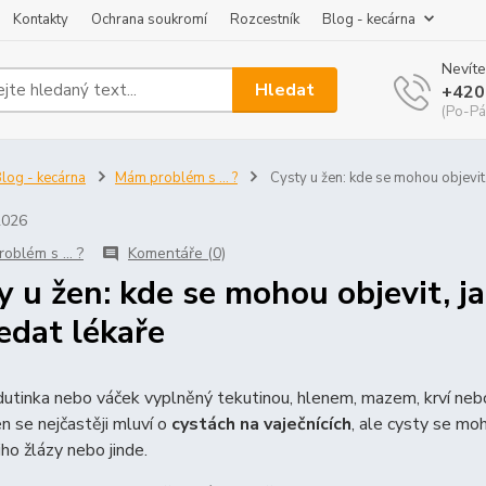
Kontakty
Ochrana soukromí
Rozcestník
Blog - kecárna
Nevíte
Hledat
+420
(Po-Pá
log - kecárna
Mám problém s ... ?
Cysty u žen: kde se mohou objevit,
2026
oblém s ... ?
Komentáře (0)
y u žen: kde se mohou objevit, ja
edat lékaře
dutinka nebo váček vyplněný tekutinou, hlenem, mazem, krví neb
en se nejčastěji mluví o
cystách na vaječnících
, ale cysty se moh
iho žlázy nebo jinde.