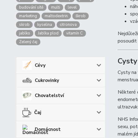
náh
budování sítě
multi
level
spo
marketing
maltodextrin
škrob
vzá
skrob
kyselina
citronova
Nejdůleži
jablko
Jablka plod
vitamín C
posoudit 
Zelený čaj
Cysty
Cévy
Cysty na 
menstrua
Cukrovinky
Některé c
Chovatelství
endometri
ultrazvuk
Čaj
NHS Infor
sexu, pot
Domácnost
malém jíd