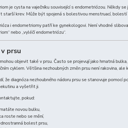
om je cysta na vaječníku související s endometriózou. Někdy se j
 starší krev. Může být spojená s bolestivou menstruací, bolestí v
óza i endometriomy patří ke gynekologovi. Není vhodné slibovat
iom“ nebo „vyléčí endometriózu“.
 v prsu
mohou objevit také v prsu. Často se projevují jako hmatná bulka,
ním cyklem. Většina nezhoubných změn prsu není rakovina, ale k
í, že diagnóza nezhoubného nádoru prsu se stanovuje pomocí poh
kutinu a vyšetřit ji.
ntaktujte, pokud:
matáte novou bulku,
ka roste nebo se mění,
jednostranná bolest prsu,