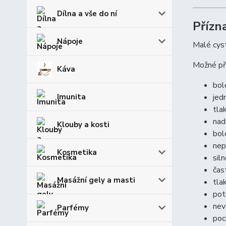
Dílna a vše do ní
Přízn
Nápoje
Malé cyst
Možné př
Káva
bol
Imunita
jed
tla
nad
Klouby a kosti
bol
nep
Kosmetika
sil
čas
Masážní gely a masti
tla
pot
nev
Parfémy
poc