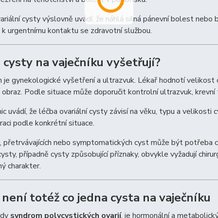
riální cysty výslovně uvádí, že náhlá silná pánevní bolest nebo b
k urgentnímu kontaktu se zdravotní službou.
 cysty na vaječníku vyšetřují?
je gynekologické vyšetření a ultrazvuk. Lékař hodnotí velikost c
 obraz. Podle situace může doporučit kontrolní ultrazvuk, krevní 
ic uvádí, že léčba ovariální cysty závisí na věku, typu a velikosti
aci podle konkrétní situace.
, přetrvávajících nebo symptomatických cyst může být potřeba chi
 cysty, případně cysty způsobující příznaky, obvykle vyžadují chir
ý charakter.
není totéž co jedna cysta na vaječníku
edy
syndrom polycystických ovarií
, je hormonální a metabolick