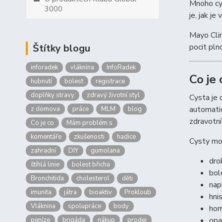
Mnoho cys
3000
je, jak j
Mayo Clin
Štítky blogu
pocit pln
inforadek
vláknina
InfoRadek
Co je 
hubnutí
bolest
registrace
doplňky stravy
zdravý životní styl
Cysta je 
automatic
z domova
práce
MLM
blog
zdravotní
Co je co
Mám problém s
komentáře
zkušenosti
hadice
Cysty mo
zahradní
DIY
gumolana
dro
štíhlá linie
bolest břicha
bol
Bronchitida
cholesterol
děti
nap
imunita
játra
bioaktiv
Prokloub
hni
Vláknina
spolupráce
body
hor
opa
peníze
brigáda
nákup
prodej