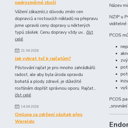
nadrozměrné zboží
Název můž
Vážení zákazníci,z důvodu změn cen
NZIP u PC
dopravců a rostoucích nákladů na přepravu
viditelné
jsme upravili ceny dopravy u některých
typů zásilek. Cenu dopravy vždy uv...
číst
PCOS můž
celé
nep
21.04.2026
akn
Jak vybrat tyč k rajčatům?
zvý
pot
Pěstování rajčat je pro mnoho zahrádkářů
pot
radost, ale aby byla úroda opravdu
inz
bohatá a plody zdravé, je důležité
vyš
rostlinám dopřát správnou oporu. Rajčat...
číst celé
PCOS pat
„srovnání
14.04.2026
Omluva za zdržení zásilek přes
Wereldo
Endom