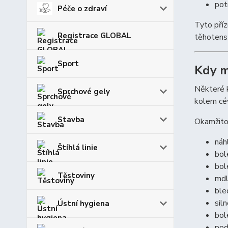
pot
Péče o zdraví
Tyto pří
Registrace GLOBAL
těhotenst
Sport
Kdy m
Některé k
Sprchové gely
kolem cév
Stavba
Okamžito
náh
Štíhlá linie
bol
bol
Těstoviny
mdl
ble
sil
Ústní hygiena
bol
pod