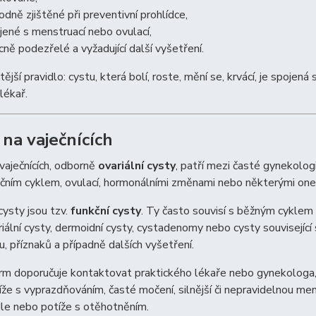
odně zjištěné při preventivní prohlídce,
jené s menstruací nebo ovulací,
cně podezřelé a vyžadující další vyšetření.
tější pravidlo: cystu, která bolí, roste, mění se, krvácí, je spoje
lékař.
 na vaječnících
vaječnících, odborně
ovariální cysty
, patří mezi časté gynekolog
čním cyklem, ovulací, hormonálními změnami nebo některými on
ysty jsou tzv.
funkční cysty
. Ty často souvisí s běžným cyklem
ální cysty, dermoidní cysty, cystadenomy nebo cysty souvisejíc
u, příznaků a případně dalších vyšetření.
m doporučuje kontaktovat praktického lékaře nebo gynekologa, 
íže s vyprazdňováním, časté močení, silnější či nepravidelnou men
le nebo potíže s otěhotněním.