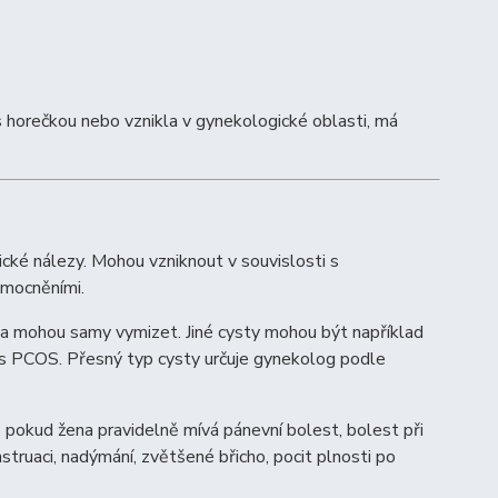
ná s horečkou nebo vznikla v gynekologické oblasti, má
ické nálezy. Mohou vzniknout v souvislosti s
emocněními.
 a mohou samy vymizet. Jiné cysty mohou být například
í s PCOS. Přesný typ cysty určuje gynekolog podle
pokud žena pravidelně mívá pánevní bolest, bolest při
struaci, nadýmání, zvětšené břicho, pocit plnosti po