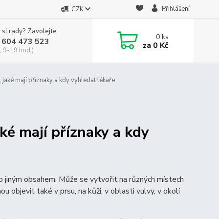
Přihlášení
CZK
 si rady? Zavolejte.
0
ks
 604 473 523
za
0 Kč
, 9-19 hod.)
 jaké mají příznaky a kdy vyhledat lékaře
ké mají příznaky a kdy
o jiným obsahem. Může se vytvořit na různých místech
ou objevit také v prsu, na kůži, v oblasti vulvy, v okolí