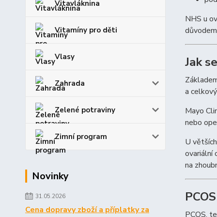
Vitavláknina
NHS u ova
důvodem 
Vitamíny pro děti
Vlasy
Jak se
Základem 
Zahrada
a celkový
Zelené potraviny
Mayo Clin
nebo oper
Zimní program
U větších
ovariální
na zhoubn
Novinky
PCOS 
31.05.2026
Cena dopravy zboží a příplatky za
PCOS, t