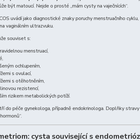
e být matoucí. Nejde o prosté „mám cysty na vaječnících“.
OS uvádí jako diagnostické znaky poruchy menstruačního cyklu,
 na vaginálním ultrazvuku.
e souviset s:
ravidelnou menstruací,
é,
šeným ochlupením,
ížemi s ovulací,
ížemi s otěhotněním,
ulinovou rezistencí,
ším rizikem metabolických potíží.
ří do péče gynekologa, případně endokrinologa. Doplňky stravy
 hormonů“.
etriom: cysta související s endometrió