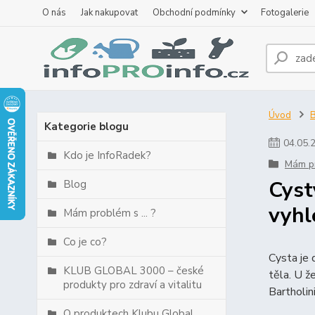
O nás
Jak nakupovat
Obchodní podmínky
Fotogalerie
Úvod
B
Kategorie blogu
04
.
05
.
Kdo je InfoRadek?
Mám pr
Cyst
Blog
vyhl
Mám problém s ... ?
Co je co?
Cysta je 
KLUB GLOBAL 3000 – české
těla. U ž
produkty pro zdraví a vitalitu
Bartholin
O produktech Klubu Global