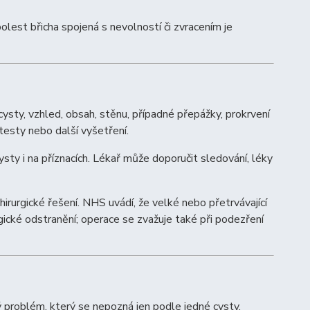
olest břicha spojená s nevolností či zvracením je
ysty, vzhled, obsah, stěnu, případné přepážky, prokrvení
testy nebo další vyšetření.
 cysty i na příznacích. Lékař může doporučit sledování, léky
rurgické řešení. NHS uvádí, že velké nebo přetrvávající
urgické odstranění; operace se zvažuje také při podezření
ý problém, který se nepozná jen podle jedné cysty.