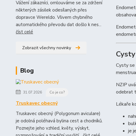
Vážení zákazníci, omlouváme se za zdržení
Endometri
některých zásilek odesílaných přes
obsahovat
dopravce Wereldo. Vlivem chybného
automatického převodu dat došlo k nes...
Endometri
číst celé
endometr
Zobrazit všechny novinky
Cysty
Cysty se 
Blog
menstruač
NZIP uvád
odebrat te
31.07.2026
Co je co?
Truskavec obecný
Lékaře ko
Truskavec obecný (Polygonum aviculare)
nah
je odolná poléhavá bylina cest a chodníků.
bul
Poznejte jeho vzhled, květy, výskyt,
je 
rozmnožování a tradiční využití...
číst celé