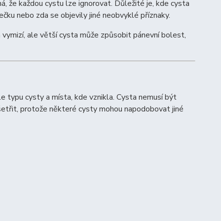
 že každou cystu lze ignorovat. Důležité je, kde cysta
orečku nebo zda se objevily jiné neobvyklé příznaky.
a vymizí, ale větší cysta může způsobit pánevní bolest,
le typu cysty a místa, kde vznikla. Cysta nemusí být
yšetřit, protože některé cysty mohou napodobovat jiné