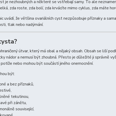
t je nezhoubných a některé se vstřebají samy. To ale neznamená,
e velká, zda roste, zda bolí, zda krvácíte mimo cyklus, zda máte h
ic uvádí, že většina ovariálních cyst nezpůsobuje příznaky a sam
osti, tlak nebo nadýmání.
cysta?
ohraničený útvar, který má obal a nějaký obsah. Obsah se liší pod
ky nádor a nemusí být zhoubná. Přesto je důležité ji správně v
 potíže nebo mohou být součástí jiného onemocnění.
hou být:
bné a bez příznaků,
estivé,
lněné tekutinou,
savé při zánětu,
monálně související,
kované,