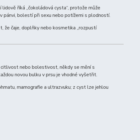
í lidově říká „čokoládová cysta“, protože může
 pánvi, bolestí při sexu nebo potížemi s plodností.
, že čaje, doplňky nebo kosmetika „rozpustí
 citlivost nebo bolestivost, někdy se mění s
aždou novou bulku v prsu je vhodné vyšetřit.
matu, mamografie a ultrazvuku; z cyst lze jehlou