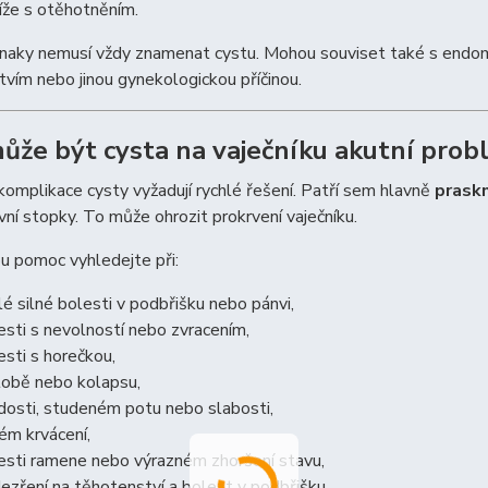
íže s otěhotněním.
znaky nemusí vždy znamenat cystu. Mohou souviset také s endo
vím nebo jinou gynekologickou příčinou.
ůže být cysta na vaječníku akutní pro
omplikace cysty vyžadují rychlé řešení. Patří sem hlavně
praskn
ní stopky. To může ohrozit prokrvení vaječníku.
u pomoc vyhledejte při:
lé silné bolesti v podbřišku nebo pánvi,
esti s nevolností nebo zvracením,
esti s horečkou,
obě nebo kolapsu,
dosti, studeném potu nebo slabosti,
ném krvácení,
esti ramene nebo výrazném zhoršení stavu,
ezření na těhotenství a bolest v podbřišku.