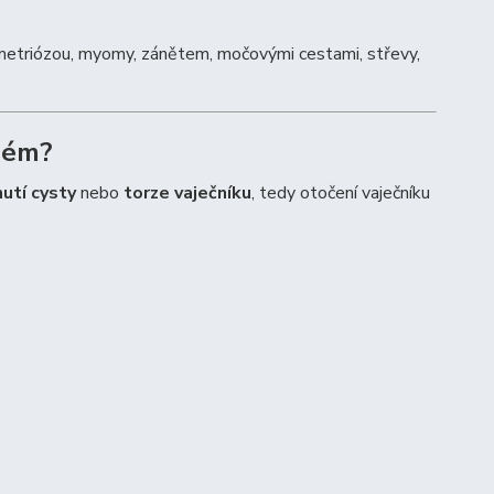
metriózou, myomy, zánětem, močovými cestami, střevy,
blém?
utí cysty
nebo
torze vaječníku
, tedy otočení vaječníku