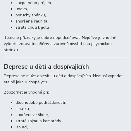
zácpa nebo průjem,
únava,
poruchy spánku,
zhoršená imunita,
ztráta chuti k jídlu.
Tělesné příznaky je dobré nepodceňovat. Nejdříve je vhodné
vyloučit zdravotní příčiny a zároveň myslet i na psychickou
stránku.
Deprese u dětí a dospívajících
Deprese se může objevit i u dětí a dospívajících. Nemusí vypadat
stejně jako u dospělých.
Zpozornět je vhodné při:
dlouhodobé podrážděnosti,
smutku,
zhoršení ve škole,
ztrátě zájmu o kamarády,
izolaci,