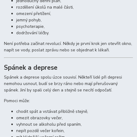
jednoduchý denní plán,
rozdělení úkolů na malé části,
omezení přetížení,
jemný pohyb,
psychoterapie,
dodržování léčby.
Není potřeba začínat revolucí. Někdy je první krok jen otevřít okno,
napít se vody, poslat zprávu nebo se objednat k lékaři.
Spánek a deprese
Spánek a deprese spolu úzce souvisí. Někteří lidé při depresi
nemohou usnout, budí se brzy ráno nebo mají přerušovaný
spánek. Jiní by spali celý den a stejně se necítí odpočatí.
Pomoci může:
chodit spát a vstávat přibližně stejně,
omezit obrazovky večer,
vyhnout se alkoholu před spaním,
nepít pozdě večer kofein,