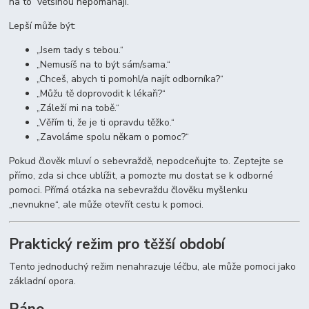
na to“ většinou nepomáhají.
Lepší může být:
„Jsem tady s tebou.“
„Nemusíš na to být sám/sama.“
„Chceš, abych ti pomohl/a najít odborníka?“
„Můžu tě doprovodit k lékaři?“
„Záleží mi na tobě.“
„Věřím ti, že je ti opravdu těžko.“
„Zavoláme spolu někam o pomoc?“
Pokud člověk mluví o sebevraždě, nepodceňujte to. Zeptejte se
přímo, zda si chce ublížit, a pomozte mu dostat se k odborné
pomoci. Přímá otázka na sebevraždu člověku myšlenku
„nevnukne“, ale může otevřít cestu k pomoci.
Praktický režim pro těžší období
Tento jednoduchý režim nenahrazuje léčbu, ale může pomoci jako
základní opora.