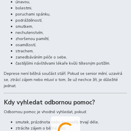
únavou,
bolestmi,
poruchami spánku,
podrážděností,
smutkem,
nechutenstvím,
zhoršenou pamětí,
osamělostí,
strachem,
zanedbáváním péče o sebe,
častějšími návštěvami lékaře kvůli tělesným potížím.
Deprese není běžná součást stáří. Pokud se senior mění, uzavírá
se, ztrácí zájem nebo mluví o tom, že už nechce žít, je důležité
jednat.
Kdy vyhledat odbornou pomoc?
Odbornou pomoc je vhodné vyhledat, pokud:
smutek, prázdnota nebo beznaděj trvají déle,
ztrácíte zájem o běžné věci,