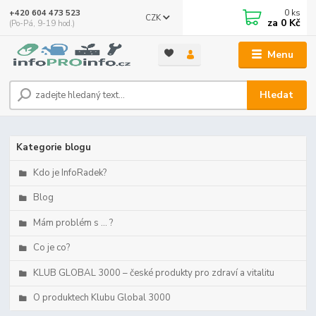
0
ks
+420 604 473 523
CZK
za
0 Kč
(Po-Pá, 9-19 hod.)
Menu
Hledat
Kategorie blogu
Kdo je InfoRadek?
Blog
Mám problém s ... ?
Co je co?
KLUB GLOBAL 3000 – české produkty pro zdraví a vitalitu
O produktech Klubu Global 3000