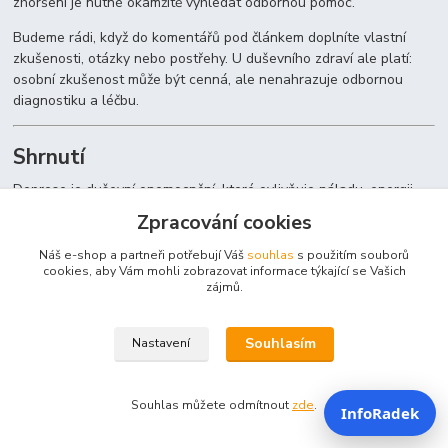
zhoršení je nutné okamžitě vyhledat odbornou pomoc.
Budeme rádi, když do komentářů pod článkem doplníte vlastní
zkušenosti, otázky nebo postřehy. U duševního zdraví ale platí:
osobní zkušenost může být cenná, ale nenahrazuje odbornou
diagnostiku a léčbu.
Shrnutí
Deprese je duševní onemocnění, které ovlivňuje náladu, energii,
myšlení, spánek, chuť k jídlu, vztahy i běžné fungování. Není to
Zpracování cookies
slabost ani lenost. Může se projevit smutkem, prázdnotou, ztrátou
zájmu, únavou, pocity viny, poruchami spánku, změnou chuti k jídlu
Náš e-shop a partneři potřebují Váš
souhlas
s použitím souborů
cookies, aby Vám mohli zobrazovat informace týkající se Vašich
nebo myšlenkami na smrt.
zájmů.
Depresi je důležité nepodceňovat. Pomoc existuje a léčba může
zahrnovat psychoterapii, léky, režimová opatření a podporu okolí.
Souhlasím
Nastavení
Při sebevražedných myšlenkách, sebepoškozování nebo akutním
ohrožení je nutné volat okamžitou pomoc.
Doplňky stravy, bylinné čaje, vitaminy ani minerály nelze
Souhlas můžete odmítnout
zde
.
InfoRadek
prezentovat jako léčbu deprese nebo náhradu odborné péče.