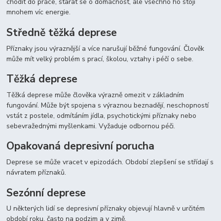
chodit do práce, starat se o domácnost, ale všechno ho stojí
mnohem víc energie.
Středně těžká deprese
Příznaky jsou výraznější a více narušují běžné fungování. Člověk
může mít velký problém s prací, školou, vztahy i péčí o sebe.
Těžká deprese
Těžká deprese může člověka výrazně omezit v základním
fungování. Může být spojena s výraznou beznadějí, neschopností
vstát z postele, odmítáním jídla, psychotickými příznaky nebo
sebevražednými myšlenkami. Vyžaduje odbornou péči.
Opakovaná depresivní porucha
Deprese se může vracet v epizodách. Období zlepšení se střídají s
návratem příznaků.
Sezónní deprese
U některých lidí se depresivní příznaky objevují hlavně v určitém
období roku, často na podzim a v zimě.