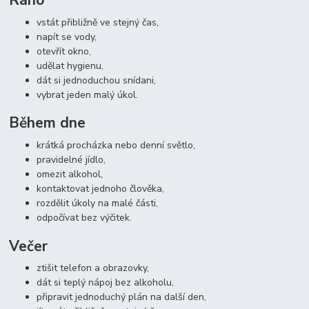
Ráno
vstát přibližně ve stejný čas,
napít se vody,
otevřít okno,
udělat hygienu,
dát si jednoduchou snídani,
vybrat jeden malý úkol.
Během dne
krátká procházka nebo denní světlo,
pravidelné jídlo,
omezit alkohol,
kontaktovat jednoho člověka,
rozdělit úkoly na malé části,
odpočívat bez výčitek.
Večer
ztišit telefon a obrazovky,
dát si teplý nápoj bez alkoholu,
připravit jednoduchý plán na další den,