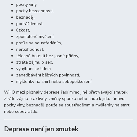
pocity viny,
pocity bezcennosti,
beznaděj,
podrážděnost,
úzkost,
zpomalené myšlení,
potíže se soustředěním,
nerozhodnost,
tělesné bolesti bez jasné příčiny,
ztráta zájmu o sex,
vyhýbání se lidem,
zanedbávání běžných povinností,
myšlenky na smrt nebo sebepoškození.
WHO mezi příznaky deprese řadí mimo jiné přetrvávající smutek,
ztrátu zájmu o aktivity, změny spánku nebo chuti k jídlu, únavu,
pocity viny, beznaděj, potíže se soustředěním a myšlenky na smrt
nebo sebevraždu.
Deprese není jen smutek