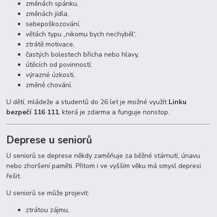
změnách spánku,
změnách jídla,
sebepoškozování,
větách typu „nikomu bych nechyběl“,
ztrátě motivace,
častých bolestech břicha nebo hlavy,
útěcích od povinností,
výrazné úzkosti,
změně chování.
U dětí, mládeže a studentů do 26 let je možné využít
Linku
bezpečí 116 111
, která je zdarma a funguje nonstop.
Deprese u seniorů
U seniorů se deprese někdy zaměňuje za běžné stárnutí, únavu
nebo zhoršení paměti. Přitom i ve vyšším věku má smysl depresi
řešit.
U seniorů se může projevit:
ztrátou zájmu,