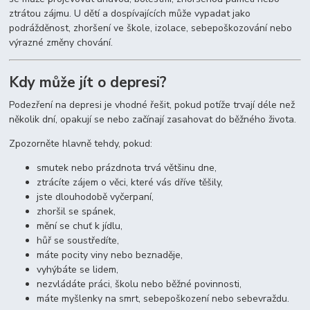
ztrátou zájmu. U dětí a dospívajících může vypadat jako
podrážděnost, zhoršení ve škole, izolace, sebepoškozování nebo
výrazné změny chování.
Kdy může jít o depresi?
Podezření na depresi je vhodné řešit, pokud potíže trvají déle než
několik dní, opakují se nebo začínají zasahovat do běžného života.
Zpozorněte hlavně tehdy, pokud:
smutek nebo prázdnota trvá většinu dne,
ztrácíte zájem o věci, které vás dříve těšily,
jste dlouhodobě vyčerpaní,
zhoršil se spánek,
mění se chuť k jídlu,
hůř se soustředíte,
máte pocity viny nebo beznaděje,
vyhýbáte se lidem,
nezvládáte práci, školu nebo běžné povinnosti,
máte myšlenky na smrt, sebepoškození nebo sebevraždu.