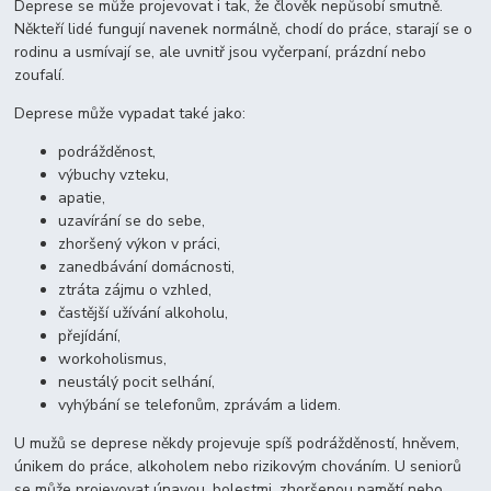
Deprese se může projevovat i tak, že člověk nepůsobí smutně.
Někteří lidé fungují navenek normálně, chodí do práce, starají se o
rodinu a usmívají se, ale uvnitř jsou vyčerpaní, prázdní nebo
zoufalí.
Deprese může vypadat také jako:
podrážděnost,
výbuchy vzteku,
apatie,
uzavírání se do sebe,
zhoršený výkon v práci,
zanedbávání domácnosti,
ztráta zájmu o vzhled,
častější užívání alkoholu,
přejídání,
workoholismus,
neustálý pocit selhání,
vyhýbání se telefonům, zprávám a lidem.
U mužů se deprese někdy projevuje spíš podrážděností, hněvem,
únikem do práce, alkoholem nebo rizikovým chováním. U seniorů
se může projevovat únavou, bolestmi, zhoršenou pamětí nebo