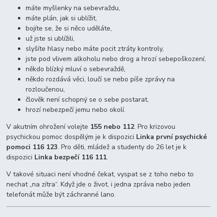
máte myšlenky na sebevraždu,
máte plán, jak si ublížit,
bojíte se, že si něco uděláte,
už jste si ublížili,
slyšíte hlasy nebo máte pocit ztráty kontroly,
jste pod vlivem alkoholu nebo drog a hrozí sebepoškození,
někdo blízký mluví o sebevraždě,
někdo rozdává věci, loučí se nebo píše zprávy na
rozloučenou,
člověk není schopný se o sebe postarat,
hrozí nebezpečí jemu nebo okolí.
V akutním ohrožení volejte
155 nebo 112
. Pro krizovou
psychickou pomoc dospělým je k dispozici
Linka první psychické
pomoci 116 123
. Pro děti, mládež a studenty do 26 let je k
dispozici
Linka bezpečí 116 111
.
V takové situaci není vhodné čekat, vyspat se z toho nebo to
nechat „na zítra“. Když jde o život, i jedna zpráva nebo jeden
telefonát může být záchranné lano.