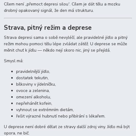
Cílem není „přemoct depresi silou“. Cílem je dát tělu a mozku
drobný opakovaný signál, že den má strukturu.
Strava, pitný režim a deprese
Strava depresi sama o sobě nevyléčí, ale pravidelné jídlo a pitný
režim mohou pomoci tělu lépe zvládat zátěž. U deprese se může
měnit chuť k jídlu — někdo nejí skoro nic, jiný se přejídá.
Smysl má:
pravidelnější jídlo,
dostatek tekutin,
bílkoviny v jídelníčku,
ovoce a zelenina,
omezení alkoholu,
nepřehánět kofein,
vyhnout se extrémním dietám,
řešit výrazné hubnutí nebo přibírání s lékařem.
U deprese není dobré dělat ze stravy další zdroj viny. Jídlo má být
opora, ne bič.