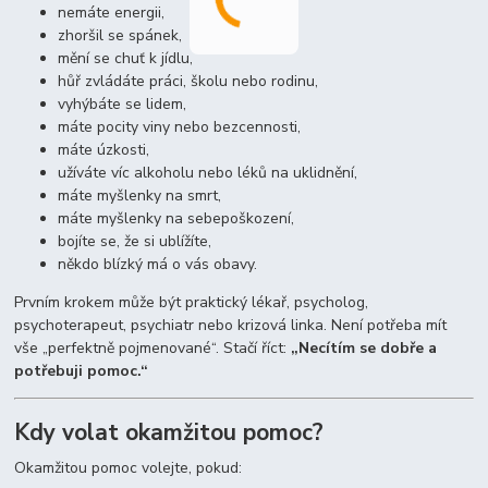
nemáte energii,
zhoršil se spánek,
mění se chuť k jídlu,
hůř zvládáte práci, školu nebo rodinu,
vyhýbáte se lidem,
máte pocity viny nebo bezcennosti,
máte úzkosti,
užíváte víc alkoholu nebo léků na uklidnění,
máte myšlenky na smrt,
máte myšlenky na sebepoškození,
bojíte se, že si ublížíte,
někdo blízký má o vás obavy.
Prvním krokem může být praktický lékař, psycholog,
psychoterapeut, psychiatr nebo krizová linka. Není potřeba mít
vše „perfektně pojmenované“. Stačí říct:
„Necítím se dobře a
potřebuji pomoc.“
Kdy volat okamžitou pomoc?
Okamžitou pomoc volejte, pokud: