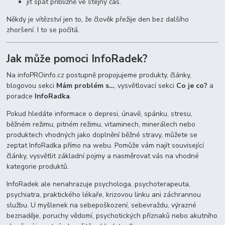
jít spát přibližně ve stejný čas.
Někdy je vítězství jen to, že člověk přežije den bez dalšího
zhoršení. I to se počítá.
Jak může pomoci InfoRadek?
Na infoPROinfo.cz postupně propojujeme produkty, články,
blogovou sekci
Mám problém s…
, vysvětlovací sekci
Co je co?
a
poradce
InfoRadka
.
Pokud hledáte informace o depresi, únavě, spánku, stresu,
běžném režimu, pitném režimu, vitaminech, minerálech nebo
produktech vhodných jako doplnění běžné stravy, můžete se
zeptat InfoRadka přímo na webu. Pomůže vám najít související
články, vysvětlit základní pojmy a nasměrovat vás na vhodné
kategorie produktů.
InfoRadek ale nenahrazuje psychologa, psychoterapeuta,
psychiatra, praktického lékaře, krizovou linku ani záchrannou
službu. U myšlenek na sebepoškození, sebevraždu, výrazné
beznaděje, poruchy vědomí, psychotických příznaků nebo akutního