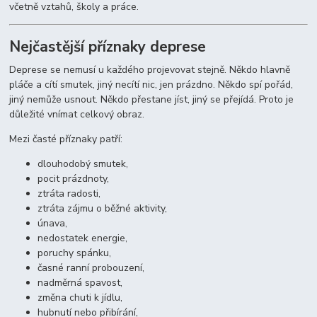
včetně vztahů, školy a práce.
Nejčastější příznaky deprese
Deprese se nemusí u každého projevovat stejně. Někdo hlavně
pláče a cítí smutek, jiný necítí nic, jen prázdno. Někdo spí pořád,
jiný nemůže usnout. Někdo přestane jíst, jiný se přejídá. Proto je
důležité vnímat celkový obraz.
Mezi časté příznaky patří:
dlouhodobý smutek,
pocit prázdnoty,
ztráta radosti,
ztráta zájmu o běžné aktivity,
únava,
nedostatek energie,
poruchy spánku,
časné ranní probouzení,
nadměrná spavost,
změna chuti k jídlu,
hubnutí nebo přibírání,