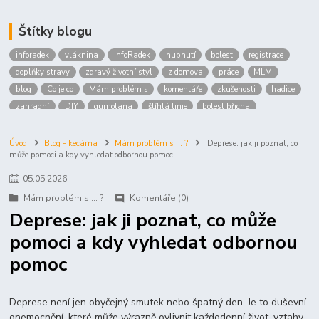
Štítky blogu
inforadek
vláknina
InfoRadek
hubnutí
bolest
registrace
doplňky stravy
zdravý životní styl
z domova
práce
MLM
blog
Co je co
Mám problém s
komentáře
zkušenosti
hadice
zahradní
DIY
gumolana
štíhlá linie
bolest břicha
Bronchitida
cholesterol
děti
imunita
játra
bioaktiv
Prokloub
Vláknina
spolupráce
body
peníze
brigáda
Úvod
Blog - kecárna
Mám problém s ... ?
Deprese: jak ji poznat, co
může pomoci a kdy vyhledat odbornou pomoc
nákup
prodej
budování sítě
multi
level
marketing
maltodextrin
škrob
skrob
kyselina
citronova
jablko
05
.
05
.
2026
Jablka plod
vitamín C
Zelený čaj
Mám problém s ... ?
Komentáře (0)
Deprese: jak ji poznat, co může
pomoci a kdy vyhledat odbornou
pomoc
Deprese není jen obyčejný smutek nebo špatný den. Je to duševní
onemocnění, které může výrazně ovlivnit každodenní život, vztahy,