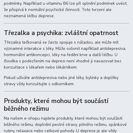
podmínky. Například u vitaminu B6 lze při splnění podmínek uvést,
že přispívá k normální psychické činnosti. Toto tvrzení ale
neznamená léčbu deprese.
Třezalka a psychika: zvláštní opatrnost
Třezalka tečkovaná se často spojuje s náladou, ale může mít
významné interakce s léky. Může ovlivnit například antidepresiva,
hormonální antikoncepci, léky na ředění krve a další léčbu. U
člověka s podezřením na depresi není vhodné ji nasazovat bez
konzultace s lékařem nebo lékárníkem.
Pokud užíváte antidepresiva nebo jiné léky, bylinky a doplňky
stravy vždy konzultujte s odborníkem.
Produkty, které mohou být součástí
běžného režimu
Na našem e-shopu najdete produkty, které mohou být součástí
běžného režimu, doplnění pestré stravy, pitného režimu, spánkové
rutiny, relaxace nebo celkové pohody. U deprese je ale vždy