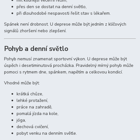
mít klidnější večerní režim,
přes den se dostat na denní světlo,
při dlouhodobé nespavosti řešit stav s lékařem.
Spánek není drobnost. U deprese může být jedním z klíčových
signálů zhoršení nebo zlepšení.
Pohyb a denní světlo
Pohyb nemusí znamenat sportovní výkon. U deprese může být
úspěch i desetiminutová procházka. Pravidelný mírný pohyb může
pomoci s rytmem dne, spánkem, napětím a celkovou kondicí.
Vhodné může být:
krátká chůze,
lehké protažení,
práce na zahradě,
pomalá jízda na kole,
jóga,
dechová cvičení,
pobyt venku na denním světle.