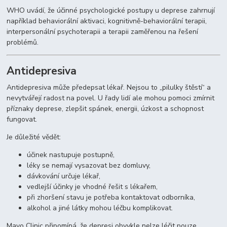
WHO uvádí, že účinné psychologické postupy u deprese zahrnují
například behaviorální aktivaci, kognitivně-behaviorální terapii,
interpersonální psychoterapii a terapii zaměřenou na řešení
problémů.
Antidepresiva
Antidepresiva může předepsat lékař. Nejsou to „pilulky štěstí“ a
nevytvářejí radost na povel. U řady lidí ale mohou pomoci zmírnit
příznaky deprese, zlepšit spánek, energii, úzkost a schopnost
fungovat.
Je důležité vědět:
účinek nastupuje postupně,
léky se nemají vysazovat bez domluvy,
dávkování určuje lékař,
vedlejší účinky je vhodné řešit s lékařem,
při zhoršení stavu je potřeba kontaktovat odborníka,
alkohol a jiné látky mohou léčbu komplikovat.
Mayo Clinic připomíná, že depresi obvykle nelze léčit pouze