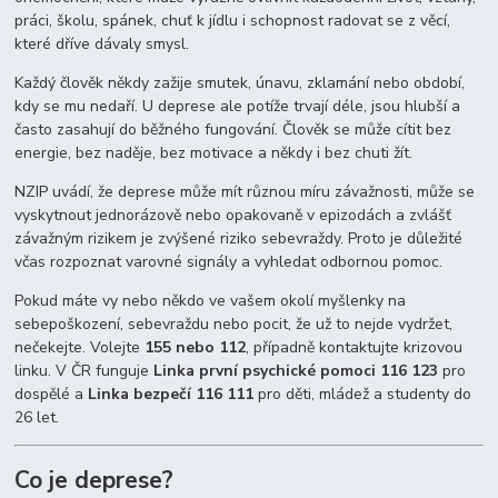
práci, školu, spánek, chuť k jídlu i schopnost radovat se z věcí,
které dříve dávaly smysl.
Každý člověk někdy zažije smutek, únavu, zklamání nebo období,
kdy se mu nedaří. U deprese ale potíže trvají déle, jsou hlubší a
často zasahují do běžného fungování. Člověk se může cítit bez
energie, bez naděje, bez motivace a někdy i bez chuti žít.
NZIP uvádí, že deprese může mít různou míru závažnosti, může se
vyskytnout jednorázově nebo opakovaně v epizodách a zvlášť
závažným rizikem je zvýšené riziko sebevraždy. Proto je důležité
včas rozpoznat varovné signály a vyhledat odbornou pomoc.
Pokud máte vy nebo někdo ve vašem okolí myšlenky na
sebepoškození, sebevraždu nebo pocit, že už to nejde vydržet,
nečekejte. Volejte
155 nebo 112
, případně kontaktujte krizovou
linku. V ČR funguje
Linka první psychické pomoci 116 123
pro
dospělé a
Linka bezpečí 116 111
pro děti, mládež a studenty do
26 let.
Co je deprese?