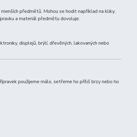
í menších předmětů. Mohou se hodit například na kliky,
řípravku a materiál předmětu dovoluje.
roniky, displejů, brýlí, dřevěných, lakovaných nebo
přípravek použijeme málo, setřeme ho příliš brzy nebo ho