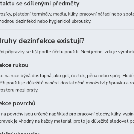
ntaktu se sdílenými předměty
ozíky, platební terminály, madla, kliky, pracovní nářadí nebo s
hodnou dezinfekci nebo hygienické ubrousky.
druhy dezinfekce existují?
ní přípravky se liší podle účelu použití. Není jedno, zda je výro
ekce rukou
e na ruce bývá dostupná jako gel, roztok, pěna nebo sprej. Hodí
ři použití je důležité nanést dostatečné množství přípravku a ro
rostoru mezi prsty.
ekce povrchů
 na povrchy jsou určené například pro pracovní plochy, kliky, vy
pravek je vhodný na každý materiál, proto je důležité sledovat p