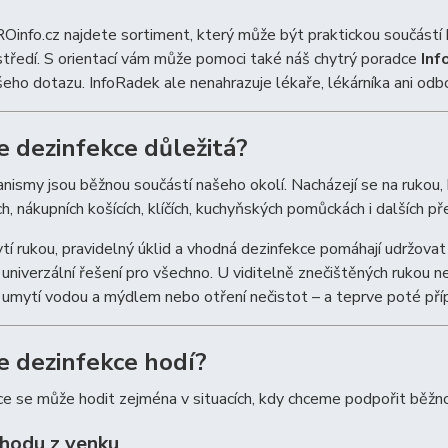
Oinfo.cz najdete sortiment, který může být praktickou součástí 
středí. S orientací vám může pomoci také náš chytrý poradce
Inf
eho dotazu. InfoRadek ale nenahrazuje lékaře, lékárníka ani odb
je dezinfekce důležitá?
nismy jsou běžnou součástí našeho okolí. Nacházejí se na rukou, 
h, nákupních košících, klíčích, kuchyňských pomůckách i dalších 
í rukou, pravidelný úklid a vhodná dezinfekce pomáhají udržovat č
 univerzální řešení pro všechno. U viditelně znečištěných rukou 
 umytí vodou a mýdlem nebo otření nečistot – a teprve poté pří
e dezinfekce hodí?
e se může hodit zejména v situacích, kdy chceme podpořit běžnou
chodu z venku