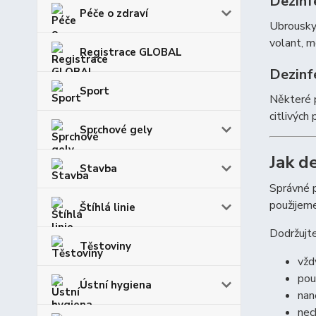
Dezinf
Péče o zdraví
Ubrousky 
volant, m
Registrace GLOBAL
Dezinf
Sport
Některé p
citlivých
Sprchové gely
Jak d
Stavba
Správné p
použijeme
Štíhlá linie
Dodržujte
Těstoviny
vžd
pou
Ústní hygiena
nan
nec