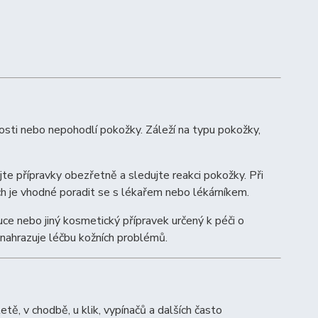
hosti nebo nepohodlí pokožky. Záleží na typu pokožky,
jte přípravky obezřetně a sledujte reakci pokožky. Při
h je vhodné poradit se s lékařem nebo lékárníkem.
ce nebo jiný kosmetický přípravek určený k péči o
enahrazuje léčbu kožních problémů.
tě, v chodbě, u klik, vypínačů a dalších často