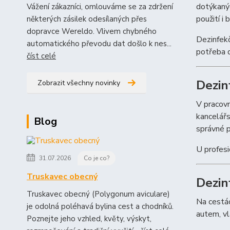
dotýkanýc
Vážení zákazníci, omlouváme se za zdržení
použití i
některých zásilek odesílaných přes
dopravce Wereldo. Vlivem chybného
Dezinfekč
automatického převodu dat došlo k nes...
potřeba d
číst celé
Dezin
Zobrazit všechny novinky
V pracovn
kancelářs
Blog
správné p
U profesi
31.07.2026
Co je co?
Truskavec obecný
Dezin
Truskavec obecný (Polygonum aviculare)
Na cestác
je odolná poléhavá bylina cest a chodníků.
autem, vl
Poznejte jeho vzhled, květy, výskyt,