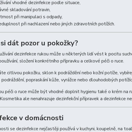
žívání vhodné dezinfekce podle situace,
ávné skladování potravin,
trnost při manipulaci s odpady,
eduplnost při nachlazení nebo jiných zdravotních potížích.
 si dát pozor u pokožky?
žívání dezinfekce rukou může u některých lidí vést k pocitu suc
používání, složení konkrétního přípravku a celkové péči o ruce.
e citlivou pokožku, sklon k podráždění nebo kožní potíže, vybíre
podráždění, popraskání kůže, vyrážce nebo dlouhodobých potížíc
u péči o ruce může být vhodné doplnit hygienu také o krém na ru
Kosmetika ale nenahrazuje dezinfekční přípravek a dezinfekce n
fekce v domácnosti
sti se dezinfekce nejčastěji používá v kuchyni, koupelně, na toale