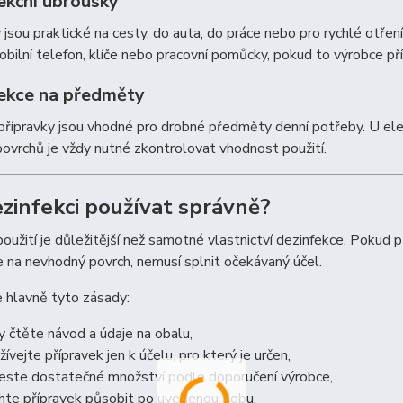
ekční ubrousky
jsou praktické na cesty, do auta, do práce nebo pro rychlé otřen
obilní telefon, klíče nebo pracovní pomůcky, pokud to výrobce p
ekce na předměty
řípravky jsou vhodné pro drobné předměty denní potřeby. U elekt
 povrchů je vždy nutné zkontrolovat vhodnost použití.
ezinfekci používat správně?
oužití je důležitější než samotné vlastnictví dezinfekce. Pokud 
 na nevhodný povrch, nemusí splnit očekávaný účel.
 hlavně tyto zásady:
y čtěte návod a údaje na obalu,
žívejte přípravek jen k účelu, pro který je určen,
este dostatečné množství podle doporučení výrobce,
hte přípravek působit po uvedenou dobu,