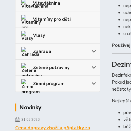
Vitavláknina
nep
uch
Vitamíny pro děti
nep
nek
u c
Vlasy
Používej
Zahrada
Dezin
Zelené potraviny
Dezinfekc
Pokud jso
Zimní program
nečistoty
Nejlepší 
Novinky
pra
vět
31.05.2026
běž
Cena dopravy zboží a příplatky za