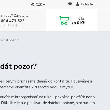
Přihlášení
CZK
 si rady? Zavolejte.
0
ks
 604 473 523
za
0 Kč
, 9-19 hod.)
 si dát pozor?
i dát pozor?
se kterými přicházíme denně do kontaktu. Používáme ji
kdy nemáme okamžitě k dispozici vodu a mýdlo.
oucích mikroorganismů na rukou, pokožce, površích nebo
 Důležité je ale používat dezinfekci správně, s rozumem