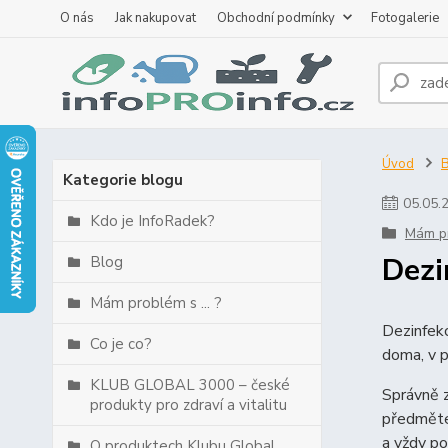
O nás
Jak nakupovat
Obchodní podmínky
Fotogalerie
Úvod
B
Kategorie blogu
05
.
05
.
Kdo je InfoRadek?
Mám pr
Dezi
Blog
Mám problém s ... ?
Dezinfekc
Co je co?
doma, v p
KLUB GLOBAL 3000 – české
Správně z
produkty pro zdraví a vitalitu
předmětec
a vždy po
O produktech Klubu Global