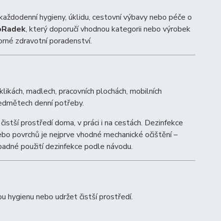
každodenní hygieny, úklidu, cestovní výbavy nebo péče o
oRadek
, který doporučí vhodnou kategorii nebo výrobek
orné zdravotní poradenství.
klikách, madlech, pracovních plochách, mobilních
předmětech denní potřeby.
istší prostředí doma, v práci i na cestách. Dezinfekce
nebo povrchů je nejprve vhodné mechanické očištění –
padné použití dezinfekce podle návodu.
 hygienu nebo udržet čistší prostředí.