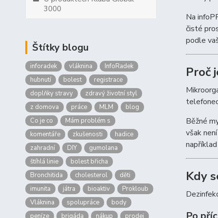
3000
Na infoPR
čisté pro
podle vaš
Štítky blogu
inforadek
vláknina
InfoRadek
Proč 
hubnutí
bolest
registrace
Mikroorga
doplňky stravy
zdravý životní styl
telefonec
z domova
práce
MLM
blog
Běžné myt
Co je co
Mám problém s
však není
komentáře
zkušenosti
hadice
například
zahradní
DIY
gumolana
štíhlá linie
bolest břicha
Kdy s
Bronchitida
cholesterol
děti
imunita
játra
bioaktiv
Prokloub
Dezinfekc
Vláknina
spolupráce
body
Po pří
peníze
brigáda
nákup
prodej