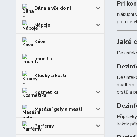
Při ko
Dílna a vše do ní
Nákupní v
po ruce v
Nápoje
Jaké 
Káva
Dezinfekč
Imunita
Dezinf
Klouby a kosti
Dezinfekc
mýdlem. P
prstů a p
Kosmetika
Dezinf
Masážní gely a masti
Přípravky
každý pří
Parfémy