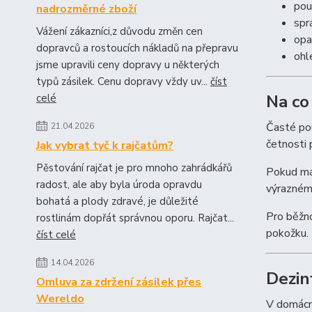
pou
nadrozměrné zboží
spr
Vážení zákazníci,z důvodu změn cen
opa
dopravců a rostoucích nákladů na přepravu
ohl
jsme upravili ceny dopravy u některých
typů zásilek. Cenu dopravy vždy uv...
číst
Na co
celé
Časté pou
21.04.2026
četnosti 
Jak vybrat tyč k rajčatům?
Pěstování rajčat je pro mnoho zahrádkářů
Pokud mát
radost, ale aby byla úroda opravdu
výrazném 
bohatá a plody zdravé, je důležité
Pro běžno
rostlinám dopřát správnou oporu. Rajčat...
pokožku. 
číst celé
14.04.2026
Dezin
Omluva za zdržení zásilek přes
Wereldo
V domácno