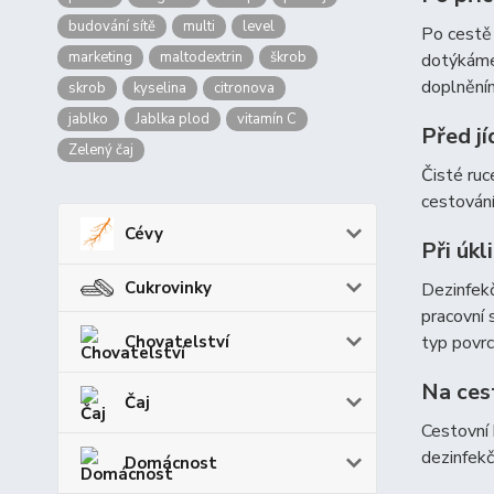
budování sítě
multi
level
Po cestě 
marketing
maltodextrin
škrob
dotýkáme 
doplnění
skrob
kyselina
citronova
jablko
Jablka plod
vitamín C
Před j
Zelený čaj
Čisté ruc
cestování
Cévy
Při úk
Cukrovinky
Dezinfekč
pracovní 
Chovatelství
typ povrc
Na ces
Čaj
Cestovní 
dezinfekč
Domácnost