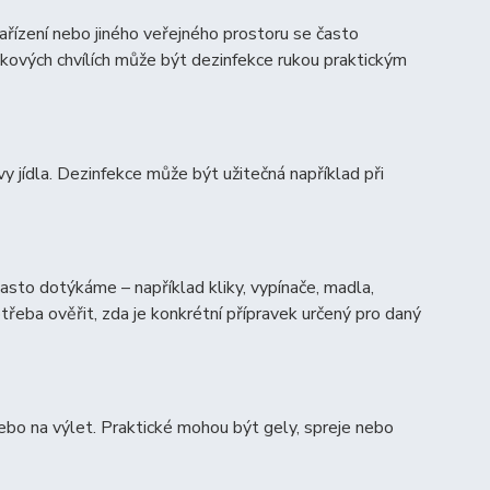
řízení nebo jiného veřejného prostoru se často
akových chvílích může být dezinfekce rukou praktickým
vy jídla. Dezinfekce může být užitečná například při
asto dotýkáme – například kliky, vypínače, madla,
řeba ověřit, zda je konkrétní přípravek určený pro daný
nebo na výlet. Praktické mohou být gely, spreje nebo