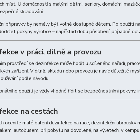
h míst. U domácností s malými dětmi, seniory, domácími mazlíčk
 bezpečné skladování.
ní přípravky by neměly být volně dostupné dětem. Po použití na p
održet pokyny výrobce – například dobu působení, případné oplá
fekce v práci, dílně a provozu
ím prostředí se dezinfekce může hodit u sdíleného nářadí, pracovn
kých zařízení. V dílně, skladu nebo provozu je navíc důležité my
oužívání podle návodu.
onálního použití je vždy vhodné řídit se bezpečnostními pokyny, i
fekce na cestách
h oceníte malé balení dezinfekce na ruce, dezinfekční ubrousky n
akem, autobusem, při pobytu na dovolené, na výletech, v kempu 