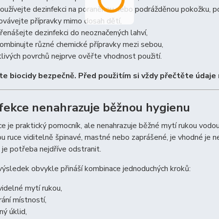
oužívejte dezinfekci na poraněnou nebo podrážděnou pokožku, po
ovávejte přípravky mimo dosah dětí,
řenášejte dezinfekci do neoznačených lahví,
ombinujte různé chemické přípravky mezi sebou,
itlivých povrchů nejprve ověřte vhodnost použití.
te biocidy bezpečně. Před použitím si vždy přečtěte údaje 
fekce nenahrazuje běžnou hygienu
e je praktický pomocník, ale nenahrazuje běžné mytí rukou vodou
u ruce viditelně špinavé, mastné nebo zaprášené, je vhodné je ne
 je potřeba nejdříve odstranit.
výsledek obvykle přináší kombinace jednoduchých kroků:
videlné mytí rukou,
rání místností,
ný úklid,