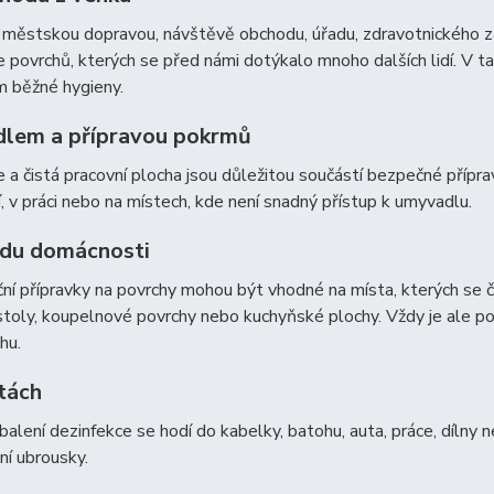
městskou dopravou, návštěvě obchodu, úřadu, zdravotnického za
povrchů, kterých se před námi dotýkalo mnoho dalších lidí. V t
m běžné hygieny.
ídlem a přípravou pokrmů
e a čistá pracovní plocha jsou důležitou součástí bezpečné přípra
, v práci nebo na místech, kde není snadný přístup k umyvadlu.
lidu domácnosti
ní přípravky na povrchy mohou být vhodné na místa, kterých se č
stoly, koupelnové povrchy nebo kuchyňské plochy. Vždy je ale pot
hu.
tách
balení dezinfekce se hodí do kabelky, batohu, auta, práce, dílny 
ní ubrousky.