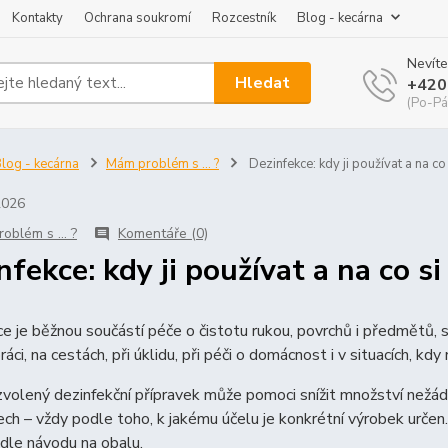
Kontakty
Ochrana soukromí
Rozcestník
Blog - kecárna
Nevíte
Hledat
+420
(Po-Pá
log - kecárna
Mám problém s ... ?
Dezinfekce: kdy ji používat a na co
2026
oblém s ... ?
Komentáře (0)
nfekce: kdy ji používat a na co s
e je běžnou součástí péče o čistotu rukou, povrchů i předmětů, 
ráci, na cestách, při úklidu, při péči o domácnost i v situacích, 
volený dezinfekční přípravek může pomoci snížit množství nežád
h – vždy podle toho, k jakému účelu je konkrétní výrobek určen.
dle návodu na obalu.