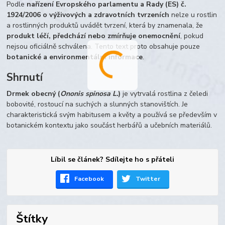
Podle
nařízení Evropského parlamentu a Rady (ES) č.
1924/2006 o výživových a zdravotních tvrzeních
nelze u rostlin
a rostlinných produktů uvádět tvrzení, která by znamenala, že
produkt léčí, předchází nebo zmírňuje onemocnění
, pokud
nejsou oficiálně schválena. Tento text proto obsahuje pouze
botanické a environmentální informace
.
Shrnutí
Drmek obecný (
Ononis spinosa L.
)
je vytrvalá rostlina z čeledi
bobovité, rostoucí na suchých a slunných stanovištích. Je
charakteristická svým habitusem a květy a používá se především v
botanickém kontextu jako součást herbářů a učebních materiálů.
Líbil se článek? Sdílejte ho s přáteli
Facebook
Twitter
Štítky