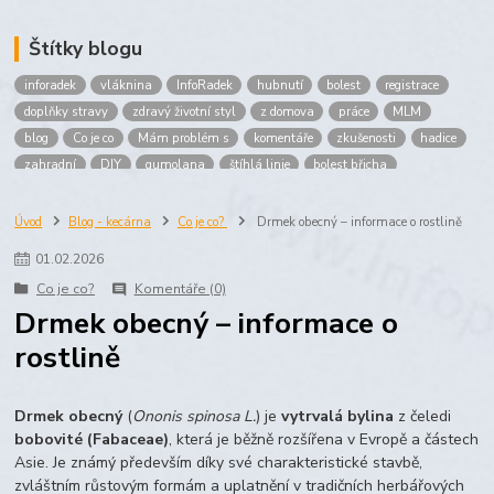
Štítky blogu
inforadek
vláknina
InfoRadek
hubnutí
bolest
registrace
doplňky stravy
zdravý životní styl
z domova
práce
MLM
blog
Co je co
Mám problém s
komentáře
zkušenosti
hadice
zahradní
DIY
gumolana
štíhlá linie
bolest břicha
Bronchitida
cholesterol
děti
imunita
játra
bioaktiv
Prokloub
Vláknina
spolupráce
body
peníze
brigáda
Úvod
Blog - kecárna
Co je co?
Drmek obecný – informace o rostlině
nákup
prodej
budování sítě
multi
level
marketing
01
.
02
.
2026
maltodextrin
škrob
skrob
kyselina
citronova
jablko
Co je co?
Komentáře (0)
Jablka plod
vitamín C
Zelený čaj
Drmek obecný – informace o
rostlině
Drmek obecný
(
Ononis spinosa L.
) je
vytrvalá bylina
z čeledi
bobovité (Fabaceae)
, která je běžně rozšířena v Evropě a částech
Asie. Je známý především díky své charakteristické stavbě,
zvláštním růstovým formám a uplatnění v tradičních herbářových