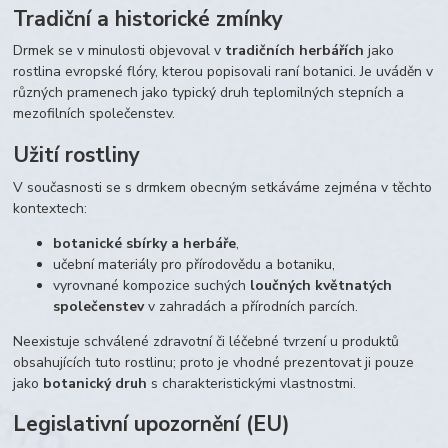
Tradiční a historické zmínky
Drmek se v minulosti objevoval v
tradičních herbářích
jako
rostlina evropské flóry, kterou popisovali raní botanici. Je uváděn v
různých pramenech jako typický druh teplomilných stepních a
mezofilních společenstev.
Užití rostliny
V současnosti se s drmkem obecným setkáváme zejména v těchto
kontextech:
botanické sbírky a herbáře
,
učební materiály pro přírodovědu a botaniku,
vyrovnané kompozice suchých
loučných květnatých
společenstev
v zahradách a přírodních parcích.
Neexistuje schválené zdravotní či léčebné tvrzení u produktů
obsahujících tuto rostlinu; proto je vhodné prezentovat ji pouze
jako
botanický druh
s charakteristickými vlastnostmi.
Legislativní upozornění (EU)