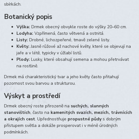
sbírkách.
Botanický popis
Výška:
Drmek obecný obvykle roste do výšky 20–60 cm.
Lodyha:
Vzpřímená, často větvená a ostnitá.
Listy:
Drobné, lichozpeřené, tmavě zelené listy.
Květy:
Jasně růžové až nachové květy, které se objevují na
jaře a v létě, typicky v úžlabí listů.
Plody:
Lusky, které obsahují semena a mohou přetrvávat
na rostlině.
Drmek má charakteristický tvar a jeho květy často přitahují
pozornost svou barvou a strukturou.
Výskyt a prostředí
Drmek obecný roste přirozeně na
suchých, slunných
stanovištích
, často na
kamenitých svazích, mezích, trávnících
a okrajích cest
. Upřednostňuje
propustné půdy
s dobrým
přístupem světla a dokáže prosperovat i v méně úrodných
podmínkách.