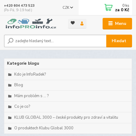
0
ks
+420 604 473 523
CZK
za
0 Kč
(Po-Pá, 9-19 hod.)
Menu
Hledat
Kategorie blogu
Kdo je InfoRadek?
Blog
Mám problém s ... ?
Co je co?
KLUB GLOBAL 3000 – české produkty pro zdraví a vitalitu
O produktech Klubu Global 3000