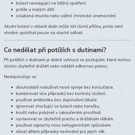
bolest nereagující na běžná opatření,
potíže u malých dětí,
oslabená imunita nebo vážné chronické onemocnění.
Akutní bolest v oblasti dutin může mít různé příčiny, proto není
vhodné spoléhat pouze na vlastní odhad.
Co nedělat při potížích s dutinami?
Při potížích s dutinami je dobré vyhnout se postupům, které mohou
sliznici zbytečně dráždit nebo oddálit odbornou pomoc.
Nedoporučuje se:
dlouhodobě nadužívat nosní spreje bez konzultace,
kombinovat více přípravků bez kontroly složení,
používat antibiotika bez doporučení lékaře,
ignorovat zhoršující se bolest nebo horečku,
kouřit nebo pobývat v zakouřeném prostředí,
vystavovat se zbytečně prachu a dráždivým látkám,
používat výplachy nosu nehygienickým způsobem,
dávat dětem přípravky nevhodné pro jejich věk.