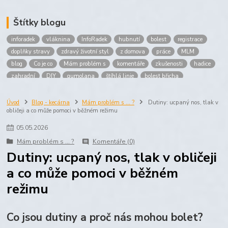
Štítky blogu
inforadek
vláknina
InfoRadek
hubnutí
bolest
registrace
doplňky stravy
zdravý životní styl
z domova
práce
MLM
blog
Co je co
Mám problém s
komentáře
zkušenosti
hadice
zahradní
DIY
gumolana
štíhlá linie
bolest břicha
Bronchitida
cholesterol
děti
imunita
játra
bioaktiv
Prokloub
Vláknina
spolupráce
body
peníze
brigáda
Úvod
Blog - kecárna
Mám problém s ... ?
Dutiny: ucpaný nos, tlak v
obličeji a co může pomoci v běžném režimu
nákup
prodej
budování sítě
multi
level
marketing
maltodextrin
škrob
skrob
kyselina
citronova
jablko
05
.
05
.
2026
Jablka plod
vitamín C
Zelený čaj
Mám problém s ... ?
Komentáře (0)
Dutiny: ucpaný nos, tlak v obličeji
a co může pomoci v běžném
režimu
Co jsou dutiny a proč nás mohou bolet?