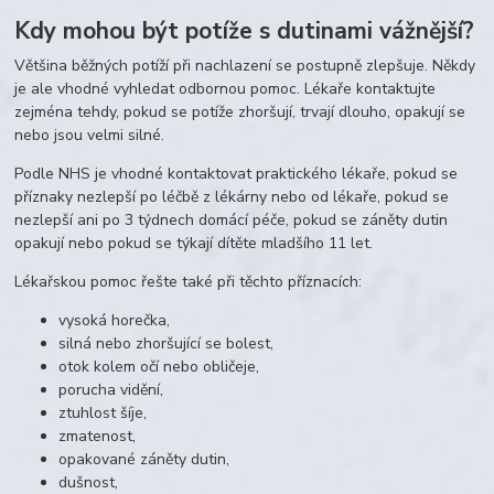
Kdy mohou být potíže s dutinami vážnější?
Většina běžných potíží při nachlazení se postupně zlepšuje. Někdy
je ale vhodné vyhledat odbornou pomoc. Lékaře kontaktujte
zejména tehdy, pokud se potíže zhoršují, trvají dlouho, opakují se
nebo jsou velmi silné.
Podle NHS je vhodné kontaktovat praktického lékaře, pokud se
příznaky nezlepší po léčbě z lékárny nebo od lékaře, pokud se
nezlepší ani po 3 týdnech domácí péče, pokud se záněty dutin
opakují nebo pokud se týkají dítěte mladšího 11 let.
Lékařskou pomoc řešte také při těchto příznacích:
vysoká horečka,
silná nebo zhoršující se bolest,
otok kolem očí nebo obličeje,
porucha vidění,
ztuhlost šíje,
zmatenost,
opakované záněty dutin,
dušnost,