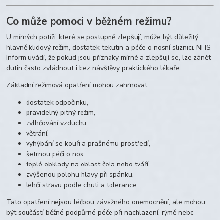
Co může pomoci v běžném režimu?
U mírných potíží, které se postupně zlepšují, může být důležitý
hlavně klidový režim, dostatek tekutin a péče o nosní sliznici. NHS
Inform uvádí, že pokud jsou příznaky mírné a zlepšují se, lze zánět
dutin často zvládnout i bez návštěvy praktického lékaře.
Základní režimová opatření mohou zahrnovat:
dostatek odpočinku,
pravidelný pitný režim,
zvlhčování vzduchu,
větrání,
vyhýbání se kouři a prašnému prostředí,
šetrnou péči o nos,
teplé obklady na oblast čela nebo tváří,
zvýšenou polohu hlavy při spánku,
lehčí stravu podle chuti a tolerance.
Tato opatření nejsou léčbou závažného onemocnění, ale mohou
být součástí běžné podpůrné péče při nachlazení, rýmě nebo