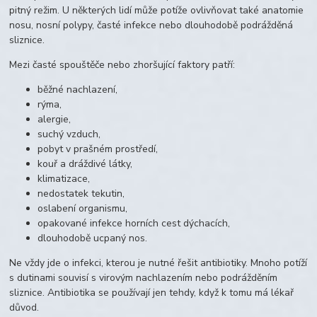
pitný režim. U některých lidí může potíže ovlivňovat také anatomie
nosu, nosní polypy, časté infekce nebo dlouhodobě podrážděná
sliznice.
Mezi časté spouštěče nebo zhoršující faktory patří:
běžné nachlazení,
rýma,
alergie,
suchý vzduch,
pobyt v prašném prostředí,
kouř a dráždivé látky,
klimatizace,
nedostatek tekutin,
oslabení organismu,
opakované infekce horních cest dýchacích,
dlouhodobě ucpaný nos.
Ne vždy jde o infekci, kterou je nutné řešit antibiotiky. Mnoho potíží
s dutinami souvisí s virovým nachlazením nebo podrážděním
sliznice. Antibiotika se používají jen tehdy, když k tomu má lékař
důvod.