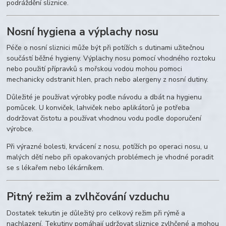
podráždění sliznice.
Nosní hygiena a výplachy nosu
Péče o nosní sliznici může být při potížích s dutinami užitečnou
součástí běžné hygieny. Výplachy nosu pomocí vhodného roztoku
nebo použití přípravků s mořskou vodou mohou pomoci
mechanicky odstranit hlen, prach nebo alergeny z nosní dutiny.
Důležité je používat výrobky podle návodu a dbát na hygienu
pomůcek. U konviček, lahviček nebo aplikátorů je potřeba
dodržovat čistotu a používat vhodnou vodu podle doporučení
výrobce.
Při výrazné bolesti, krvácení z nosu, potížích po operaci nosu, u
malých dětí nebo při opakovaných problémech je vhodné poradit
se s lékařem nebo lékárníkem.
Pitný režim a zvlhčování vzduchu
Dostatek tekutin je důležitý pro celkový režim při rýmě a
nachlazení. Tekutiny pomáhají udržovat sliznice zvlhčené a mohou