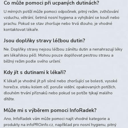
Co může pomoci při ucpaných dutinách?
U mírných potíží může pomoci odpočinek, pitný režim, zvlhčování
vzduchu, větrání, šetrná nosní hygiena a vyhýbání se kouři nebo
prachu. Pokud se stav zhoršuje nebo trvá dlouho, je vhodné
kontaktovat lékaře.
Jsou doplňky stravy léčbou dutin?
Ne. Doplňky stravy nejsou léčbou zánětu dutin a nenahrazují léky
ani lékařskou péči. Mohou pouze doplňovat pestrou stravu a
běžný režim podle svého určení.
Kdy jít s dutinami k lékaři?
K lékaři je vhodné jít při silné nebo zhoršující se bolesti, vysoké
horečce, otoku kolem očí, poruše vidění, opakovaných potížích,
dlouhém trvání příznaků nebo pokud se potíže týkají malého
dítěte.
Může mi s výběrem pomoci InfoRadek?
Ano, InfoRadek vám může pomoci najít vhodné kategorie a
produkty na infoPROinfo.cz, například pro nosní hygienu, pitný