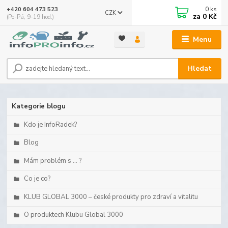
0
ks
+420 604 473 523
CZK
za
0 Kč
(Po-Pá, 9-19 hod.)
Menu
Hledat
Kategorie blogu
Kdo je InfoRadek?
Blog
Mám problém s ... ?
Co je co?
KLUB GLOBAL 3000 – české produkty pro zdraví a vitalitu
O produktech Klubu Global 3000