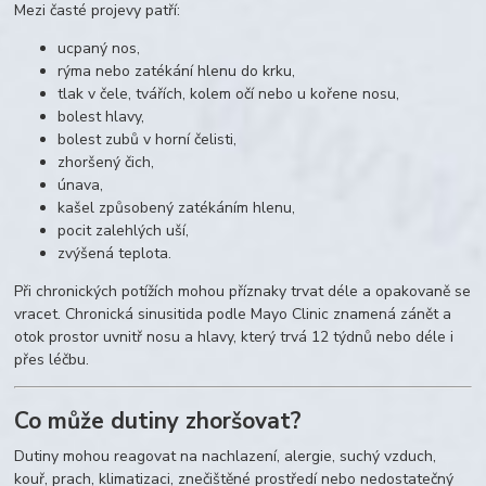
Mezi časté projevy patří:
ucpaný nos,
rýma nebo zatékání hlenu do krku,
tlak v čele, tvářích, kolem očí nebo u kořene nosu,
bolest hlavy,
bolest zubů v horní čelisti,
zhoršený čich,
únava,
kašel způsobený zatékáním hlenu,
pocit zalehlých uší,
zvýšená teplota.
Při chronických potížích mohou příznaky trvat déle a opakovaně se
vracet. Chronická sinusitida podle Mayo Clinic znamená zánět a
otok prostor uvnitř nosu a hlavy, který trvá 12 týdnů nebo déle i
přes léčbu.
Co může dutiny zhoršovat?
Dutiny mohou reagovat na nachlazení, alergie, suchý vzduch,
kouř, prach, klimatizaci, znečištěné prostředí nebo nedostatečný