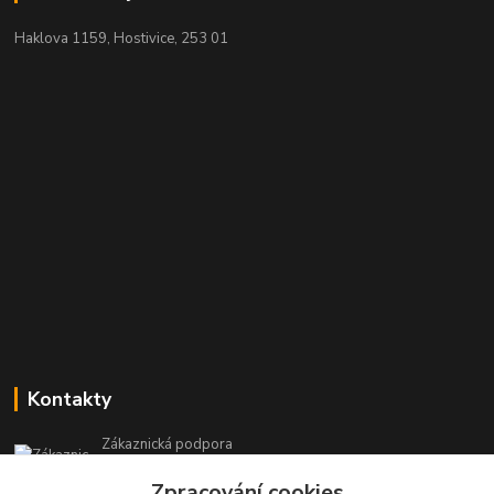
Haklova 1159, Hostivice, 253 01
Kontakty
Zákaznická podpora
+420 604 473 523
Zpracování cookies
(Po-Pá, 9-19 hod.)