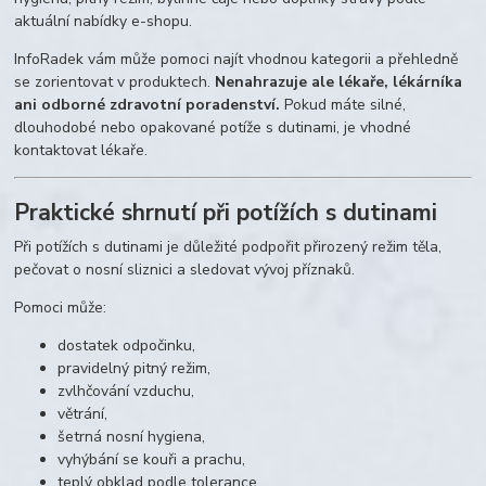
aktuální nabídky e-shopu.
InfoRadek vám může pomoci najít vhodnou kategorii a přehledně
se zorientovat v produktech.
Nenahrazuje ale lékaře, lékárníka
ani odborné zdravotní poradenství.
Pokud máte silné,
dlouhodobé nebo opakované potíže s dutinami, je vhodné
kontaktovat lékaře.
Praktické shrnutí při potížích s dutinami
Při potížích s dutinami je důležité podpořit přirozený režim těla,
pečovat o nosní sliznici a sledovat vývoj příznaků.
Pomoci může:
dostatek odpočinku,
pravidelný pitný režim,
zvlhčování vzduchu,
větrání,
šetrná nosní hygiena,
vyhýbání se kouři a prachu,
teplý obklad podle tolerance,