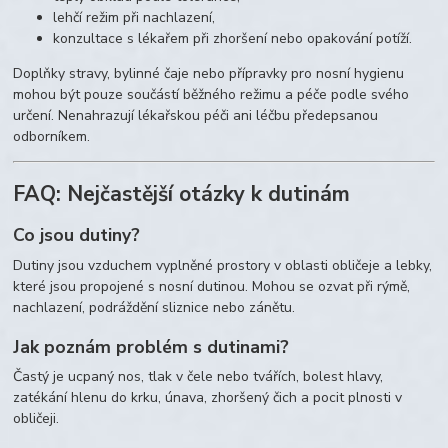
lehčí režim při nachlazení,
konzultace s lékařem při zhoršení nebo opakování potíží.
Doplňky stravy, bylinné čaje nebo přípravky pro nosní hygienu
mohou být pouze součástí běžného režimu a péče podle svého
určení. Nenahrazují lékařskou péči ani léčbu předepsanou
odborníkem.
FAQ: Nejčastější otázky k dutinám
Co jsou dutiny?
Dutiny jsou vzduchem vyplněné prostory v oblasti obličeje a lebky,
které jsou propojené s nosní dutinou. Mohou se ozvat při rýmě,
nachlazení, podráždění sliznice nebo zánětu.
Jak poznám problém s dutinami?
Častý je ucpaný nos, tlak v čele nebo tvářích, bolest hlavy,
zatékání hlenu do krku, únava, zhoršený čich a pocit plnosti v
obličeji.