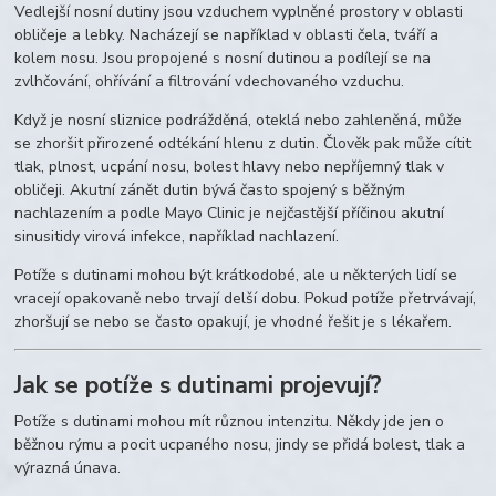
Vedlejší nosní dutiny jsou vzduchem vyplněné prostory v oblasti
obličeje a lebky. Nacházejí se například v oblasti čela, tváří a
kolem nosu. Jsou propojené s nosní dutinou a podílejí se na
zvlhčování, ohřívání a filtrování vdechovaného vzduchu.
Když je nosní sliznice podrážděná, oteklá nebo zahleněná, může
se zhoršit přirozené odtékání hlenu z dutin. Člověk pak může cítit
tlak, plnost, ucpání nosu, bolest hlavy nebo nepříjemný tlak v
obličeji. Akutní zánět dutin bývá často spojený s běžným
nachlazením a podle Mayo Clinic je nejčastější příčinou akutní
sinusitidy virová infekce, například nachlazení.
Potíže s dutinami mohou být krátkodobé, ale u některých lidí se
vracejí opakovaně nebo trvají delší dobu. Pokud potíže přetrvávají,
zhoršují se nebo se často opakují, je vhodné řešit je s lékařem.
Jak se potíže s dutinami projevují?
Potíže s dutinami mohou mít různou intenzitu. Někdy jde jen o
běžnou rýmu a pocit ucpaného nosu, jindy se přidá bolest, tlak a
výrazná únava.