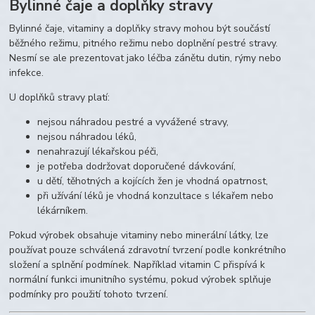
Bylinné čaje a doplňky stravy
Bylinné čaje, vitaminy a doplňky stravy mohou být součástí
běžného režimu, pitného režimu nebo doplnění pestré stravy.
Nesmí se ale prezentovat jako léčba zánětu dutin, rýmy nebo
infekce.
U doplňků stravy platí:
nejsou náhradou pestré a vyvážené stravy,
nejsou náhradou léků,
nenahrazují lékařskou péči,
je potřeba dodržovat doporučené dávkování,
u dětí, těhotných a kojících žen je vhodná opatrnost,
při užívání léků je vhodná konzultace s lékařem nebo
lékárníkem.
Pokud výrobek obsahuje vitaminy nebo minerální látky, lze
používat pouze schválená zdravotní tvrzení podle konkrétního
složení a splnění podmínek. Například vitamin C přispívá k
normální funkci imunitního systému, pokud výrobek splňuje
podmínky pro použití tohoto tvrzení.