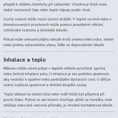
přispět k většímu komfortu při zahlenění. Vhodná je čistá voda,
slabé neslazené čaje nebo teplé nápoje podle chuti.
Suchý vzduch může nosní sliznici dráždit. V topné sezóně nebo v
klimatizovaných prostorech může pomoci pravidelné větrání,
zvlhčování vzduchu a dostatek tekutin.
Pokud máte omezení příjmu tekutin kvůli onemocnění srdce, ledvin
nebo jinému zdravotnímu stavu, řiďte se doporučením lékaře.
Inhalace a teplo
Někomu může ulevit pobyt v teplém vlhkém prostředí, sprcha
nebo šetrná inhalace páry. U inhalace je ale potřeba opatrnost,
aby nedošlo k opaření nebo podráždění dýchacích cest. U dětí je
nutná zvýšená opatrnost a dohled dospělé osoby.
Teplý obklad na oblast čela nebo tváří může být příjemný při
pocitu tlaku. Pokud se ale bolest zhoršuje, přidá se horečka, otok
obličeje nebo jiné varovné příznaky, je vhodné kontaktovat lékaře.