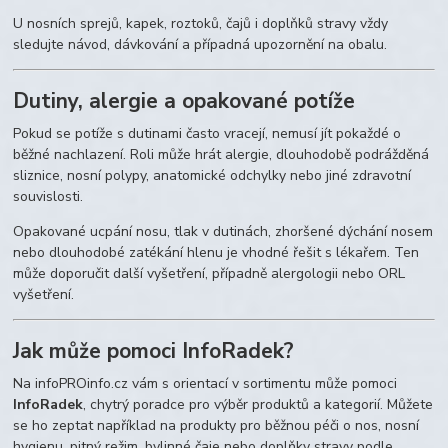
U nosních sprejů, kapek, roztoků, čajů i doplňků stravy vždy
sledujte návod, dávkování a případná upozornění na obalu.
Dutiny, alergie a opakované potíže
Pokud se potíže s dutinami často vracejí, nemusí jít pokaždé o
běžné nachlazení. Roli může hrát alergie, dlouhodobě podrážděná
sliznice, nosní polypy, anatomické odchylky nebo jiné zdravotní
souvislosti.
Opakované ucpání nosu, tlak v dutinách, zhoršené dýchání nosem
nebo dlouhodobé zatékání hlenu je vhodné řešit s lékařem. Ten
může doporučit další vyšetření, případně alergologii nebo ORL
vyšetření.
Jak může pomoci InfoRadek?
Na infoPROinfo.cz vám s orientací v sortimentu může pomoci
InfoRadek
, chytrý poradce pro výběr produktů a kategorií. Můžete
se ho zeptat například na produkty pro běžnou péči o nos, nosní
hygienu, pitný režim, bylinné čaje nebo doplňky stravy podle