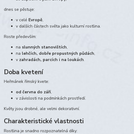
dnes se pěstuje:
v celé
Evropě
,
v dalších částech světa jako kulturní rostlina.
Roste především:
na
slunných stanovištích
,
na
lehčích, dobře propustných půdách
,
v
zahradách, parcích i na loukách
.
Doba kvetení
Heřmánek římský kvete:
od června do září
,
v závislosti na podmínkách prostředí.
Květy jsou drobné, ale velmi dekorativní.
Charakteristické vlastnosti
Rostlina je snadno rozpoznatelná díky: