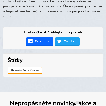
s bílými květy a příjemnou vůní. Pochází z Evropy a dnes se
pěstuje jako okrasná i užitková rostlina. Článek přináší
přehledné
a legislativně bezpečné informace
, vhodné pro publikaci na e-
shopu.
Líbil se článek? Sdílejte ho s přáteli
Facebook
Twitter
Štítky
Heřmánek římský
Nepropásněte novinky, akce a