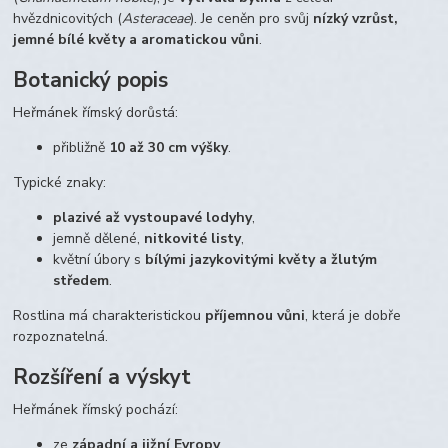
hvězdnicovitých (
Asteraceae
). Je ceněn pro svůj
nízký vzrůst,
jemné bílé květy a aromatickou vůni
.
Botanický popis
Heřmánek římský dorůstá:
přibližně
10 až 30 cm výšky
.
Typické znaky:
plazivé až vystoupavé lodyhy
,
jemně dělené,
nitkovité listy
,
květní úbory s
bílými jazykovitými květy a žlutým
středem
.
Rostlina má charakteristickou
příjemnou vůni
, která je dobře
rozpoznatelná.
Rozšíření a výskyt
Heřmánek římský pochází:
ze
západní a jižní Evropy
,