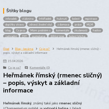
Štítky blogu
inforadek
vláknina
InfoRadek
hubnutí
bolest
registrace
doplňky stravy
zdravý životní styl
z domova
práce
MLM
blog
Co je co
Mám problém s
komentáře
zkušenosti
hadice
zahradní
DIY
gumolana
štíhlá linie
bolest břicha
Bronchitida
cholesterol
děti
imunita
játra
bioaktiv
Prokloub
Vláknina
spolupráce
body
peníze
brigáda
Úvod
Blog - kecárna
Co je co?
Heřmánek římský (rmenec sličný) –
popis, výskyt a základní informace
nákup
prodej
budování sítě
multi
level
marketing
maltodextrin
škrob
skrob
kyselina
citronova
jablko
15
.
04
.
2026
Jablka plod
vitamín C
Zelený čaj
Co je co?
Komentáře (0)
Heřmánek římský (rmenec sličný)
– popis, výskyt a základní
informace
Heřmánek římský
, známý také jako
rmenec sličný
(
Chamaemelum nobile
), je
vytrvalá bylina
z čeledi