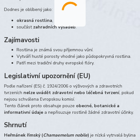
Dodnes je oblíbený jako:
okrasná rostlina
,
součást
zahradních výsadeb
.
Zajímavosti
Rostlina je známá svou příjemnou vůní.
Vytváří husté porosty vhodné jako půdopokryvná rostlina.
Patří mezi tradiční druhy evropské flóry.
Legislativní upozornění (EU)
Podle nařízení (ES) č. 1924/2006 o výživových a zdravotních
tvrzeních
nelze uvádět zdravotní nebo léčebná tvrzení
, pokud
nejsou schválena Evropskou komisí.
Tento článek proto obsahuje pouze
obecné, botanické a
informativní údaje
a nepřisuzuje rostlině žádné zdravotní účinky.
Shrnutí
Heřmánek římský (
Chamaemelum nobile
)
je nízká vytrvalá bylina