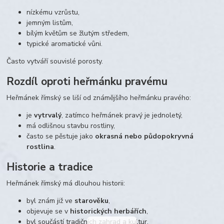
nízkému vzrůstu,
jemným listům,
bílým květům se žlutým středem,
typické aromatické vůni.
Často vytváří souvislé porosty.
Rozdíl oproti heřmánku pravému
Heřmánek římský se liší od známějšího heřmánku pravého:
je
vytrvalý
, zatímco heřmánek pravý je jednoletý,
má odlišnou stavbu rostliny,
často se pěstuje jako
okrasná nebo půdopokryvná
rostlina
.
Historie a tradice
Heřmánek římský má dlouhou historii:
byl znám již ve
starověku
,
objevuje se v
historických herbářích
,
byl součástí tradičních zahrad a kultur.