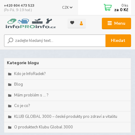
0
ks
+420 604 473 523
CZK
za
0 Kč
(Po-Pá, 9-19 hod.)
Menu
Hledat
Kategorie blogu
Kdo je InfoRadek?
Blog
Mám problém s ... ?
Co je co?
KLUB GLOBAL 3000 – české produkty pro zdraví a vitalitu
O produktech Klubu Global 3000