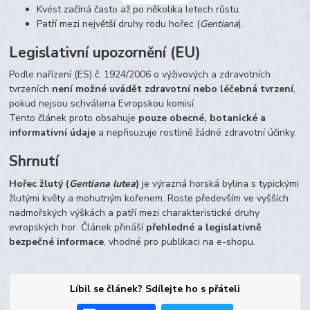
Kvést začíná často až po několika letech růstu.
Patří mezi největší druhy rodu hořec (
Gentiana
).
Legislativní upozornění (EU)
Podle nařízení (ES) č. 1924/2006 o výživových a zdravotních
tvrzeních
není možné uvádět zdravotní nebo léčebná tvrzení
,
pokud nejsou schválena Evropskou komisí.
Tento článek proto obsahuje
pouze obecné, botanické a
informativní údaje
a nepřisuzuje rostlině žádné zdravotní účinky.
Shrnutí
Hořec žlutý (
Gentiana lutea
)
je výrazná horská bylina s typickými
žlutými květy a mohutným kořenem. Roste především ve vyšších
nadmořských výškách a patří mezi charakteristické druhy
evropských hor. Článek přináší
přehledné a legislativně
bezpečné informace
, vhodné pro publikaci na e-shopu.
Líbil se článek? Sdílejte ho s přáteli