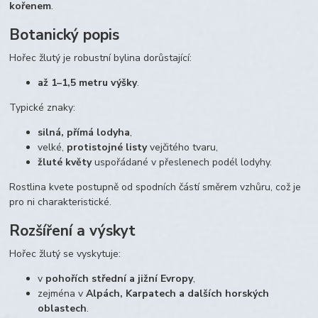
kořenem
.
Botanický popis
Hořec žlutý je robustní bylina dorůstající:
až 1–1,5 metru výšky
.
Typické znaky:
silná, přímá lodyha
,
velké,
protistojné listy
vejčitého tvaru,
žluté květy
uspořádané v přeslenech podél lodyhy.
Rostlina kvete postupně od spodních částí směrem vzhůru, což je
pro ni charakteristické.
Rozšíření a výskyt
Hořec žlutý se vyskytuje:
v
pohořích střední a jižní Evropy
,
zejména v
Alpách, Karpatech a dalších horských
oblastech
.