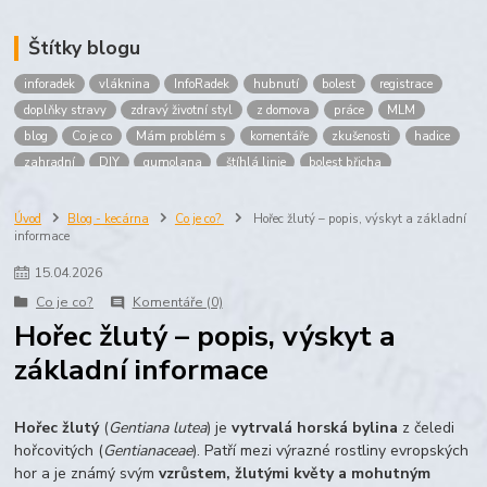
Štítky blogu
inforadek
vláknina
InfoRadek
hubnutí
bolest
registrace
doplňky stravy
zdravý životní styl
z domova
práce
MLM
blog
Co je co
Mám problém s
komentáře
zkušenosti
hadice
zahradní
DIY
gumolana
štíhlá linie
bolest břicha
Bronchitida
cholesterol
děti
imunita
játra
bioaktiv
Prokloub
Vláknina
spolupráce
body
peníze
brigáda
Úvod
Blog - kecárna
Co je co?
Hořec žlutý – popis, výskyt a základní
informace
nákup
prodej
budování sítě
multi
level
marketing
maltodextrin
škrob
skrob
kyselina
citronova
jablko
15
.
04
.
2026
Jablka plod
vitamín C
Zelený čaj
Co je co?
Komentáře (0)
Hořec žlutý – popis, výskyt a
základní informace
Hořec žlutý
(
Gentiana lutea
) je
vytrvalá horská bylina
z čeledi
hořcovitých (
Gentianaceae
). Patří mezi výrazné rostliny evropských
hor a je známý svým
vzrůstem, žlutými květy a mohutným