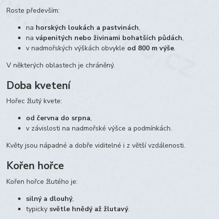
Roste především:
na
horských loukách a pastvinách
,
na
vápenitých nebo živinami bohatších půdách
,
v nadmořských výškách obvykle
od 800 m výše
.
V některých oblastech je chráněný.
Doba kvetení
Hořec žlutý kvete:
od června do srpna
,
v závislosti na nadmořské výšce a podmínkách.
Květy jsou nápadné a dobře viditelné i z větší vzdálenosti.
Kořen hořce
Kořen hořce žlutého je:
silný a dlouhý
,
typicky
světle hnědý až žlutavý
.