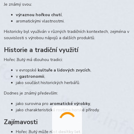
Je známý svou:
výraznou hořkou chutí
,
aromatickými vlastnostmi.
Historicky byl využíván v různých tradičních kontextech, zejména v
souvislosti s výrobou nápojů a dalších produktů.
Historie a tradiční využití
Hořec žlutý má dlouhou tradici:
v evropské
kultuře a lidových zvycích
,
v
gastronomii
,
jako součást historických herbářů.
Dodnes je známý především:
jako surovina pro
aromatické výrobky
,
jako charakteristická rostlina horské přírody.
Zajímavosti
Hořec žlutý může růst
desítky let
.