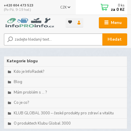
0
ks
+420 604 473 523
CZK
za
0 Kč
(Po-Pá, 9-19 hod.)
Menu
Hledat
Kategorie blogu
Kdo je InfoRadek?
Blog
Mám problém s ... ?
Co je co?
KLUB GLOBAL 3000 – české produkty pro zdraví a vitalitu
O produktech Klubu Global 3000