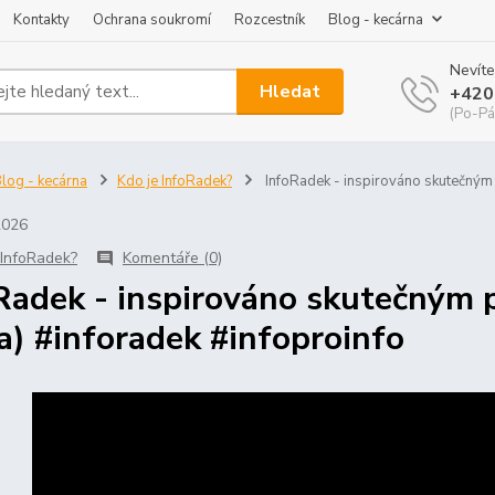
Kontakty
Ochrana soukromí
Rozcestník
Blog - kecárna
Nevíte
Hledat
+420
(Po-Pá
log - kecárna
Kdo je InfoRadek?
InfoRadek - inspirováno skutečným 
2026
 InfoRadek?
Komentáře (0)
Radek - inspirováno skutečným 
a) #inforadek #infoproinfo