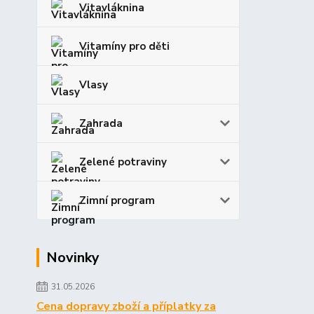
Vitavláknina
Vitamíny pro děti
Vlasy
Zahrada
Zelené potraviny
Zimní program
Novinky
31.05.2026
Cena dopravy zboží a příplatky za