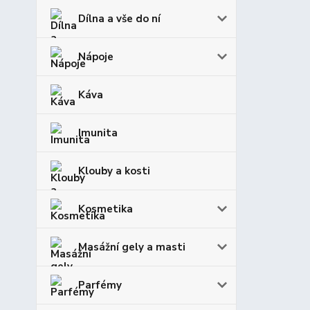
Dílna a vše do ní
Nápoje
Káva
Imunita
Klouby a kosti
Kosmetika
Masážní gely a masti
Parfémy