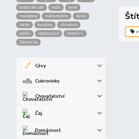
budování sítě
multi
level
Ští
marketing
maltodextrin
škrob
skrob
kyselina
citronova
i
jablko
Jablka plod
vitamín C
Zelený čaj
Cévy
Cukrovinky
Chovatelství
Čaj
Domácnost