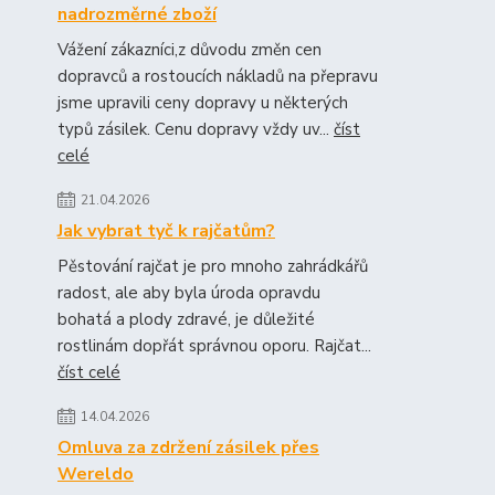
nadrozměrné zboží
Vážení zákazníci,z důvodu změn cen
dopravců a rostoucích nákladů na přepravu
jsme upravili ceny dopravy u některých
typů zásilek. Cenu dopravy vždy uv...
číst
celé
21.04.2026
Jak vybrat tyč k rajčatům?
Pěstování rajčat je pro mnoho zahrádkářů
radost, ale aby byla úroda opravdu
bohatá a plody zdravé, je důležité
rostlinám dopřát správnou oporu. Rajčat...
číst celé
14.04.2026
Omluva za zdržení zásilek přes
Wereldo