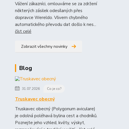
Vážení zákazníci, omlouváme se za zdržení
některých zásilek odesílaných přes
dopravce Wereldo. Vlivem chybného
automatického převodu dat došlo k nes...
číst celé
Zobrazit všechny novinky
Blog
31.07.2026
Co je co?
Truskavec obecný
Truskavec obecný (Polygonum aviculare)
je odolná poléhavá bylina cest a chodníků.
Poznejte jeho vzhled, květy, výskyt,