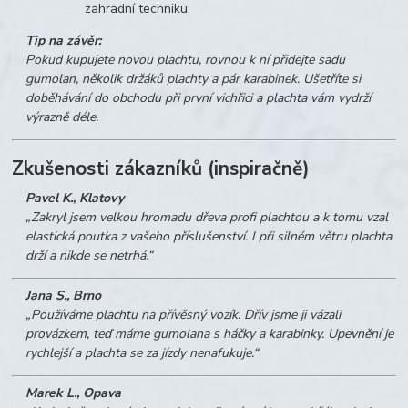
zahradní techniku.
Tip na závěr:
Pokud kupujete novou plachtu, rovnou k ní přidejte sadu
gumolan, několik držáků plachty a pár karabinek. Ušetříte si
doběhávání do obchodu při první vichřici a plachta vám vydrží
výrazně déle.
Zkušenosti zákazníků (inspiračně)
Pavel K., Klatovy
„Zakryl jsem velkou hromadu dřeva profi plachtou a k tomu vzal
elastická poutka z vašeho příslušenství. I při silném větru plachta
drží a nikde se netrhá.“
Jana S., Brno
„Používáme plachtu na přívěsný vozík. Dřív jsme ji vázali
provázkem, teď máme gumolana s háčky a karabinky. Upevnění je
rychlejší a plachta se za jízdy nenafukuje.“
Marek L., Opava