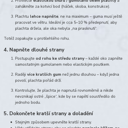
Provlečte
elastickou šňůru / gumolano okem plachty
a
zahákněte za kotvicí bod (háček, skoba, konstrukce).
Plachtu
lehce napněte
, ne na maximum – guma musí ještě
pracovat ve větru. Ideální je cca 5–10 % předepnutí, aby
plachta držela, ale oka nebyla „na prasknutí“.
Totéž zopakujte u protilehlého rohu.
4. Napněte dlouhé strany
Postupujte
od rohu ke středu strany
– každé oko zapněte
samostatným gumolanem nebo elastickým poutkem.
Raději
více kratších gum
než jednu dlouhou – když jedna
povolí, plachta pořád drží.
Kontrolujte, že plachta je napnutá rovnoměrně a nikde
nevznikají ostré „špice“, kde by se napětí soustředilo do
jednoho bodu.
5. Dokončete kratší strany a doladění
Stejným způsobem upevněte kratší strany.