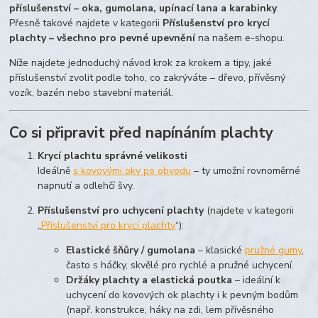
příslušenství – oka, gumolana, upínací lana a karabinky
.
Přesně takové najdete v kategorii
Příslušenství pro krycí
plachty – všechno pro pevné upevnění
na našem e-shopu.
Níže najdete jednoduchý návod krok za krokem a tipy, jaké
příslušenství zvolit podle toho, co zakrýváte – dřevo, přívěsný
vozík, bazén nebo stavební materiál.
Co si připravit před napínáním plachty
Krycí plachtu správné velikosti
Ideálně
s kovovými oky po obvodu
– ty umožní rovnoměrné
napnutí a odlehčí švy.
Příslušenství pro uchycení plachty
(najdete v kategorii
„
Příslušenství pro krycí plachty
“):
Elastické šňůry / gumolana
– klasické
pružné gumy
,
často s háčky, skvělé pro rychlé a pružné uchycení.
Držáky plachty a elastická poutka
– ideální k
uchycení do kovových ok plachty i k pevným bodům
(např. konstrukce, háky na zdi, lem přívěsného