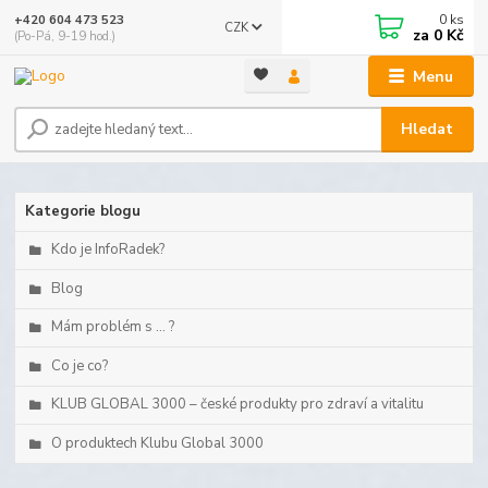
0
ks
+420 604 473 523
CZK
za
0 Kč
(Po-Pá, 9-19 hod.)
Menu
Hledat
Kategorie blogu
Kdo je InfoRadek?
Blog
Mám problém s ... ?
Co je co?
KLUB GLOBAL 3000 – české produkty pro zdraví a vitalitu
O produktech Klubu Global 3000