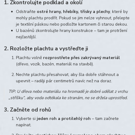
1. Zkontrolujte podklad a okolí
Odstraňte
ostré hrany, hřebíky, třísky a plechy
, které by
mohly plachtu prodřít. Pokud se jim nelze vyhnout, přelepte
je textilní páskou nebo podložte kartonem či starou dekou.
U bazénů zkontrolujte hrany konstrukce – tam je protržení
nejčastější.
2. Rozložte plachtu a vystřeďte ji
Plachtu volně
rozprostřete přes zakrývaný materiál
(dřevo, vozík, bazén, materiál na stavbě).
Nechte plachtu přesahovat, aby šla dobře stáhnout a
upevnit – raději pár centimetrů navíc než na doraz.
TIP: U dřeva nebo materiálu na hromadě je dobré udělat z vrchu
„stříšku“, aby voda odtékala ke stranám, ne se držela uprostřed.
3. Začněte od rohů
Vyberte si
jeden roh a protilehlý roh
– tam začnete
napínat.