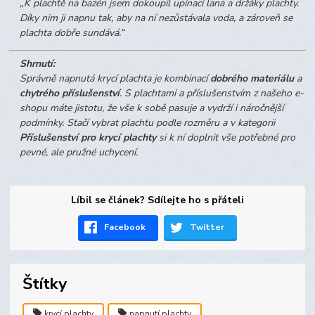
„K plachtě na bazén jsem dokoupil upínací lana a držáky plachty.
Díky nim ji napnu tak, aby na ní nezůstávala voda, a zároveň se
plachta dobře sundává.“
Shrnutí:
Správně napnutá krycí plachta je kombinací
dobrého materiálu
a
chytrého příslušenství
. S plachtami a příslušenstvím z našeho e-
shopu máte jistotu, že vše k sobě pasuje a vydrží i náročnější
podmínky. Stačí vybrat plachtu podle rozměru a v kategorii
Příslušenství pro krycí plachty
si k ní doplnit vše potřebné pro
pevné, ale pružné uchycení.
Líbil se článek? Sdílejte ho s přáteli
Facebook
Twitter
Štítky
krycí plachty
napnutí plachty