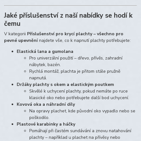
Jaké příslušenství z naší nabídky se hodí k
čemu
V kategorii
Příslušenství pro krycí plachty – všechno pro
pevné upevnění
najdete vše, co k napnutí plachty potřebujete:
Elastická lana a gumolana
Pro univerzální použití – dřevo, přívěs, zahradní
nábytek, bazén.
Rychlá montáž, plachta je přitom stále pružně
napnutá.
Držáky plachty s okem a elastickým poutkem
Skvělé k uchycení plachty, pokud nemáte po ruce
klasické oko nebo potřebujete další bod uchycení.
Kovová oka a náhradní díly
Na opravy plachet, kde původní oko vypadlo nebo se
poškodilo.
Plastové karabinky a háčky
Pomáhají při častém sundávání a znovu natahování
plachty – například u plachet na přívěsy nebo