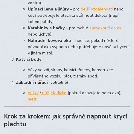
vozíku).
Upínací lana a šňůry
– pro
delší vzdálenosti
nebo
když potřebujete plachtu stáhnout dokola (např.
kolem palety).
Karabinky a háčky
– pro rychlé
zacvaknutí do ok
nebo úchytů.
Náhradní kovová oka
– hodí se, pokud některé
původní oko vypadlo nebo potřebujete nové uchycení
v jiném místě.
Kotvicí body
háky ve zdi, skoby, kotvicí třmeny, konstrukce
přívěsného vozíku, plot, trámky apod.
Základní nářadí
(volitelně)
nůžky
/
nůž
,
kladívko
(pokud osazujete nová oka),
metr
.
Krok za krokem: jak správně napnout krycí
plachtu