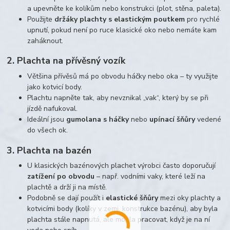
a upevněte ke kolíkům nebo konstrukci (plot, stěna, paleta).
Použijte
držáky plachty s elastickým poutkem
pro rychlé
upnutí, pokud není po ruce klasické oko nebo nemáte kam
zaháknout.
2. Plachta na přívěsný vozík
Většina přívěsů má po obvodu háčky nebo oka – ty využijte
jako kotvicí body.
Plachtu napněte tak, aby nevznikal „vak“, který by se při
jízdě nafukoval.
Ideální jsou
gumolana s háčky
nebo
upínací šňůry
vedené
do všech ok.
3. Plachta na bazén
U klasických bazénových plachet výrobci často doporučují
zatížení po obvodu
– např. vodními vaky, které leží na
plachtě a drží ji na místě.
Podobně se dají použít i
elastické šňůry
mezi oky plachty a
kotvicími body (kolíky v zemi, konstrukce bazénu), aby byla
plachta stále napnutá, ale mohla pracovat, když je na ní