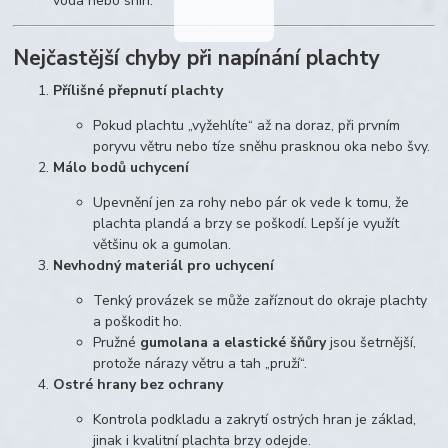
voda nebo sníh.
Nejčastější chyby při napínání plachty
Přílišné přepnutí plachty
Pokud plachtu „vyžehlíte“ až na doraz, při prvním
poryvu větru nebo tíze sněhu prasknou oka nebo švy.
Málo bodů uchycení
Upevnění jen za rohy nebo pár ok vede k tomu, že
plachta plandá a brzy se poškodí. Lepší je využít
většinu ok a gumolan.
Nevhodný materiál pro uchycení
Tenký provázek se může zaříznout do okraje plachty
a poškodit ho.
Pružné
gumolana a elastické šňůry
jsou šetrnější,
protože nárazy větru a tah „pruží“.
Ostré hrany bez ochrany
Kontrola podkladu a zakrytí ostrých hran je základ,
jinak i kvalitní plachta brzy odejde.