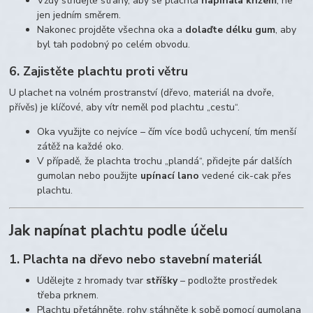
Vždy střídejte strany, aby se plachta
napínala křížem
, ne
jen jedním směrem.
Nakonec projděte všechna oka a
dolaďte délku gum
, aby
byl tah podobný po celém obvodu.
6. Zajistěte plachtu proti větru
U plachet na volném prostranství (dřevo, materiál na dvoře,
přívěs) je klíčové, aby vítr neměl pod plachtu „cestu“.
Oka využijte co nejvíce – čím více bodů uchycení, tím menší
zátěž na každé oko.
V případě, že plachta trochu „plandá“, přidejte pár dalších
gumolan nebo použijte
upínací lano
vedené cik-cak přes
plachtu.
Jak napínat plachtu podle účelu
1. Plachta na dřevo nebo stavební materiál
Udělejte z hromady tvar
stříšky
– podložte prostředek
třeba prknem.
Plachtu přetáhněte, rohy stáhněte k sobě pomocí gumolana