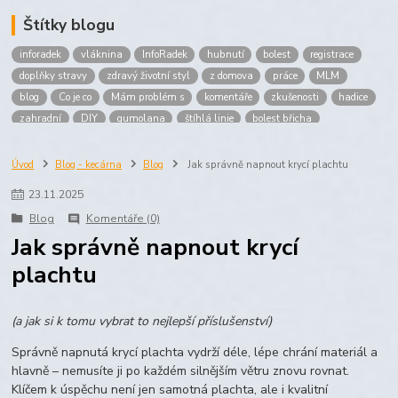
Štítky blogu
inforadek
vláknina
InfoRadek
hubnutí
bolest
registrace
doplňky stravy
zdravý životní styl
z domova
práce
MLM
blog
Co je co
Mám problém s
komentáře
zkušenosti
hadice
zahradní
DIY
gumolana
štíhlá linie
bolest břicha
Bronchitida
cholesterol
děti
imunita
játra
bioaktiv
Prokloub
Vláknina
spolupráce
body
peníze
brigáda
Úvod
Blog - kecárna
Blog
Jak správně napnout krycí plachtu
nákup
prodej
budování sítě
multi
level
marketing
23
.
11
.
2025
maltodextrin
škrob
skrob
kyselina
citronova
jablko
Blog
Komentáře (0)
Jablka plod
vitamín C
Zelený čaj
Jak správně napnout krycí
plachtu
(a jak si k tomu vybrat to nejlepší příslušenství)
Správně napnutá krycí plachta vydrží déle, lépe chrání materiál a
hlavně – nemusíte ji po každém silnějším větru znovu rovnat.
Klíčem k úspěchu není jen samotná plachta, ale i kvalitní