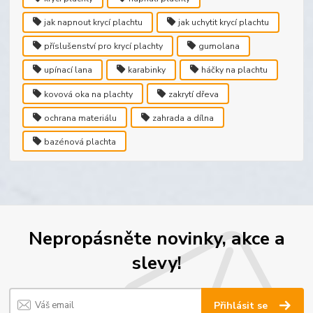
jak napnout krycí plachtu
jak uchytit krycí plachtu
příslušenství pro krycí plachty
gumolana
upínací lana
karabinky
háčky na plachtu
kovová oka na plachty
zakrytí dřeva
ochrana materiálu
zahrada a dílna
bazénová plachta
Nepropásněte novinky, akce a
slevy!
Přihlásit se