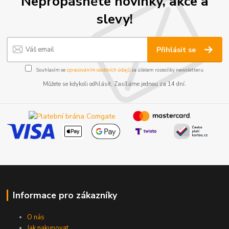
Nepropásněte novinky, akce a
slevy!
Přihlásit se
Souhlasím se
zpracováním osobních údajů
za účelem rozesílky newsletteru.
Můžete se kdykoli odhlásit. Zasíláme jednou za 14 dní.
Informace pro zákazníky
O nás
Jak nakupovat