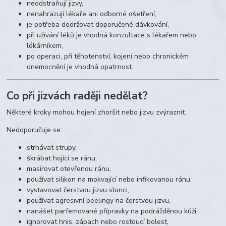
neodstraňují jizvy,
nenahrazují lékaře ani odborné ošetření,
je potřeba dodržovat doporučené dávkování,
při užívání léků je vhodná konzultace s lékařem nebo
lékárníkem,
po operaci, při těhotenství, kojení nebo chronickém
onemocnění je vhodná opatrnost.
Co při jizvách raději nedělat?
Některé kroky mohou hojení zhoršit nebo jizvu zvýraznit.
Nedoporučuje se:
strhávat strupy,
škrábat hojící se ránu,
masírovat otevřenou ránu,
používat silikon na mokvající nebo infikovanou ránu,
vystavovat čerstvou jizvu slunci,
používat agresivní peelingy na čerstvou jizvu,
nanášet parfemované přípravky na podrážděnou kůži,
ignorovat hnis, zápach nebo rostoucí bolest,