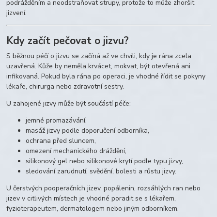
podrážděním a neodstraňovat strupy, protože to může zhoršit
jizvení.
Kdy začít pečovat o jizvu?
S běžnou péčí o jizvu se začíná až ve chvíli, kdy je rána zcela
uzavřená. Kůže by neměla krvácet, mokvat, být otevřená ani
infikovaná. Pokud byla rána po operaci, je vhodné řídit se pokyny
lékaře, chirurga nebo zdravotní sestry.
U zahojené jizvy může být součástí péče:
jemné promazávání,
masáž jizvy podle doporučení odborníka,
ochrana před sluncem,
omezení mechanického dráždění,
silikonový gel nebo silikonové krytí podle typu jizvy,
sledování zarudnutí, svědění, bolesti a růstu jizvy.
U čerstvých pooperačních jizev, popálenin, rozsáhlých ran nebo
jizev v citlivých místech je vhodné poradit se s lékařem,
fyzioterapeutem, dermatologem nebo jiným odborníkem.