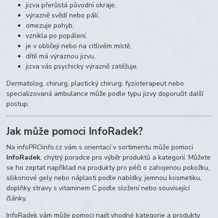
jizva přerůstá původní okraje,
výrazně svědí nebo pálí,
omezuje pohyb,
vznikla po popálení,
je v obličeji nebo na citlivém místě,
dítě má výraznou jizvu,
jizva vás psychicky výrazně zatěžuje.
Dermatolog, chirurg, plastický chirurg, fyzioterapeut nebo
specializovaná ambulance může podle typu jizvy doporučit další
postup.
Jak může pomoci InfoRadek?
Na infoPROinfo.cz vám s orientací v sortimentu může pomoci
InfoRadek
, chytrý poradce pro výběr produktů a kategorií. Můžete
se ho zeptat například na produkty pro péči o zahojenou pokožku,
silikonové gely nebo náplasti podle nabídky, jemnou kosmetiku,
doplňky stravy s vitaminem C podle složení nebo související
články.
InfoRadek vám může pomoci najít vhodné kategorie a produkty