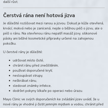
další růst.
Čerstvá rána není hotová jizva
Je důležité rozlišovat mezi ranou a jizvou. Dokud je kůže otevřená,
krvácí, mokvá nebo je zanícená, nejde o běžnou péči o jizvu, ale o
péči o ránu. Na otevřenou ránu nepatří masáž jizvy, silikonové
pásky ani běžné kosmetické přípravky určené na zahojenou
pokožku.
U čerstvé rány je důležité:
udržovat místo čisté,
chránit ránu před znečištěním,
používat doporučené krytí,
nesloupávat strupy,
neškrábat ránu,
sledovat známky infekce,
dodržet pokyny lékaře po operaci nebo úrazu.
Mayo Clinic ve svých doporučeních ke zvládání jizev uvádí, že u
nové rány je vhodné ji čistit jemným mýdlem a vodou, chránit před