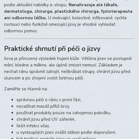
podle aktuální nabídky e-shopu.
Nenahrazuje ale lékaře,
dermatologa, chirurga, plastického chirurga, fyzioterapeuta
ani odbornou léčbu.
U mokvající, bolestivé, infikované, rychle
rostoucí nebo funkčně omezující jizvy je vhodné vyhledat
odbornou pomoc.
Praktické shrnutí při péči o jizvy
Jizva je přirozený výsledek hojení kůže. Většina jizev se postupně
mění, bledne a měkne, ale úplně zmizet nemusí. Základem je
nechat ránu správně zahojit, neškrábat strupy, chránit jizvu před
sluncem a po zhojení zvolit šetrnou péči.
Zaměřte se hlavně na:
správnou péči o ránu v první fázi,
nezačínat masáž příliš brzy,
používat produkty pouze na zahojenou pokožku,
chránit jizvu před UV zářením,
řešit infekci včas,
u vystouplých jizev zvážit silikon podle doporučení,
být trpělivý, protože jizva se vyvíjí měsíce,