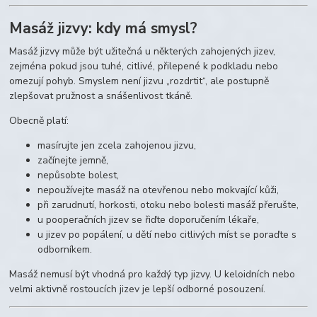
Masáž jizvy: kdy má smysl?
Masáž jizvy může být užitečná u některých zahojených jizev,
zejména pokud jsou tuhé, citlivé, přilepené k podkladu nebo
omezují pohyb. Smyslem není jizvu „rozdrtit“, ale postupně
zlepšovat pružnost a snášenlivost tkáně.
Obecně platí:
masírujte jen zcela zahojenou jizvu,
začínejte jemně,
nepůsobte bolest,
nepoužívejte masáž na otevřenou nebo mokvající kůži,
při zarudnutí, horkosti, otoku nebo bolesti masáž přerušte,
u pooperačních jizev se řiďte doporučením lékaře,
u jizev po popálení, u dětí nebo citlivých míst se poraďte s
odborníkem.
Masáž nemusí být vhodná pro každý typ jizvy. U keloidních nebo
velmi aktivně rostoucích jizev je lepší odborné posouzení.