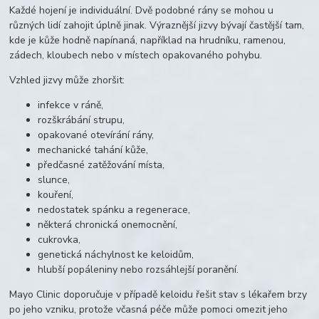
Každé hojení je individuální. Dvě podobné rány se mohou u
různých lidí zahojit úplně jinak. Výraznější jizvy bývají častější tam,
kde je kůže hodně napínaná, například na hrudníku, ramenou,
zádech, kloubech nebo v místech opakovaného pohybu.
Vzhled jizvy může zhoršit:
infekce v ráně,
rozškrábání strupu,
opakované otevírání rány,
mechanické tahání kůže,
předčasné zatěžování místa,
slunce,
kouření,
nedostatek spánku a regenerace,
některá chronická onemocnění,
cukrovka,
genetická náchylnost ke keloidům,
hlubší popáleniny nebo rozsáhlejší poranění.
Mayo Clinic doporučuje v případě keloidu řešit stav s lékařem brzy
po jeho vzniku, protože včasná péče může pomoci omezit jeho