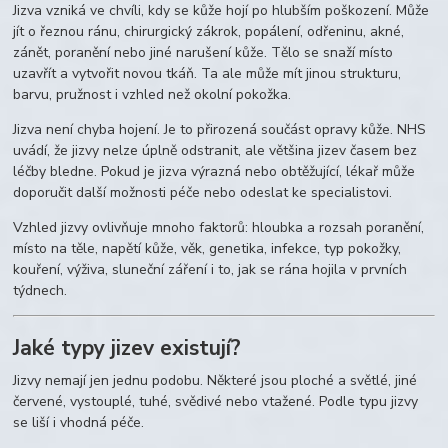
Jizva vzniká ve chvíli, kdy se kůže hojí po hlubším poškození. Může
jít o řeznou ránu, chirurgický zákrok, popálení, odřeninu, akné,
zánět, poranění nebo jiné narušení kůže. Tělo se snaží místo
uzavřít a vytvořit novou tkáň. Ta ale může mít jinou strukturu,
barvu, pružnost i vzhled než okolní pokožka.
Jizva není chyba hojení. Je to přirozená součást opravy kůže. NHS
uvádí, že jizvy nelze úplně odstranit, ale většina jizev časem bez
léčby bledne. Pokud je jizva výrazná nebo obtěžující, lékař může
doporučit další možnosti péče nebo odeslat ke specialistovi.
Vzhled jizvy ovlivňuje mnoho faktorů: hloubka a rozsah poranění,
místo na těle, napětí kůže, věk, genetika, infekce, typ pokožky,
kouření, výživa, sluneční záření i to, jak se rána hojila v prvních
týdnech.
Jaké typy jizev existují?
Jizvy nemají jen jednu podobu. Některé jsou ploché a světlé, jiné
červené, vystouplé, tuhé, svědivé nebo vtažené. Podle typu jizvy
se liší i vhodná péče.