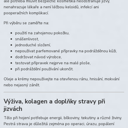
ale potřeba mluvit bezpečně: kosmetika neodstraňuje jizvy,
nenahrazuje lékaře a není léčbou keloidů, infekcí ani
pooperačních komplikací.
Při výběru se zaměřte na:
použití na zahojenou pokožku,
snášenlivost,
jednoduché složení,
nepoužívat parfemované přípravky na podrážděnou kůži,
dodržovat návod výrobce,
testovat přípravek nejprve na malé ploše,
při podráždění používání ukončit.
Oleje a krémy nepoužívejte na otevřenou ránu, hnisání, mokvání
nebo nejasný zánět.
Výživa, kolagen a doplňky stravy při
jizvách
Tělo při hojení potřebuje energii, bílkoviny, tekutiny a různé živiny.
Pestrá strava je důležitá zejména po operaci, úrazu, popálení