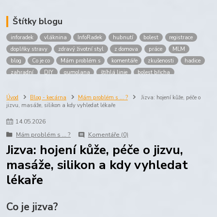
Štítky blogu
inforadek
vláknina
InfoRadek
hubnutí
bolest
registrace
doplňky stravy
zdravý životní styl
z domova
práce
MLM
blog
Co je co
Mám problém s
komentáře
zkušenosti
hadice
zahradní
DIY
gumolana
štíhlá linie
bolest břicha
Bronchitida
cholesterol
děti
imunita
játra
bioaktiv
Prokloub
Vláknina
spolupráce
body
peníze
brigáda
Úvod
Blog - kecárna
Mám problém s ... ?
Jizva: hojení kůže, péče o
jizvu, masáže, silikon a kdy vyhledat lékaře
nákup
prodej
budování sítě
multi
level
marketing
maltodextrin
škrob
skrob
kyselina
citronova
jablko
14
.
05
.
2026
Jablka plod
vitamín C
Zelený čaj
Mám problém s ... ?
Komentáře (0)
Jizva: hojení kůže, péče o jizvu,
masáže, silikon a kdy vyhledat
lékaře
Co je jizva?