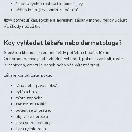
čekat u rychle rostoucí keloidní jizvy,
věřit slibům „jizva zmizí za pár dní“.
Jizvy potřebují čas. Rychlé a agresivní zásahy mohou někdy udělat
víc škody než užitku.
Kdy vyhledat lékaře nebo dermatologa?
S běžnou klidnou jizvou není vždy potřeba chodit k lékaři.
Odbornou pomoc je ale vhodné vyhledat, pokud jizva bolí, roste,
je zanícená, omezuje pohyb nebo vás výrazně trápí.
Lékaře kontaktujte, pokud:
rána nebo jizva mokvá,
vytéká hnis,
místo zapáchá,
zarudnutí se šíří,
bolest se zhoršuje,
objeví se horečka,
jizva se rozestupuje,
jizva rychle roste,