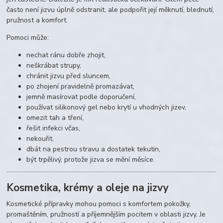
často není jizvu úplně odstranit, ale podpořit její měknutí, blednutí,
pružnost a komfort.
Pomoci může:
nechat ránu dobře zhojit,
neškrábat strupy,
chránit jizvu před sluncem,
po zhojení pravidelně promazávat,
jemně masírovat podle doporučení,
používat silikonový gel nebo krytí u vhodných jizev,
omezit tah a tření,
řešit infekci včas,
nekouřit,
dbát na pestrou stravu a dostatek tekutin,
být trpělivý, protože jizva se mění měsíce.
Kosmetika, krémy a oleje na jizvy
Kosmetické přípravky mohou pomoci s komfortem pokožky,
promaštěním, pružností a příjemnějším pocitem v oblasti jizvy. Je