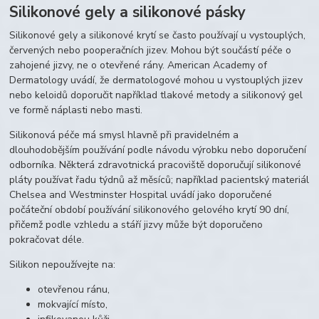
Silikonové gely a silikonové pásky
Silikonové gely a silikonové krytí se často používají u vystouplých,
červených nebo pooperačních jizev. Mohou být součástí péče o
zahojené jizvy, ne o otevřené rány. American Academy of
Dermatology uvádí, že dermatologové mohou u vystouplých jizev
nebo keloidů doporučit například tlakové metody a silikonový gel
ve formě náplasti nebo masti.
Silikonová péče má smysl hlavně při pravidelném a
dlouhodobějším používání podle návodu výrobku nebo doporučení
odborníka. Některá zdravotnická pracoviště doporučují silikonové
pláty používat řadu týdnů až měsíců; například pacientský materiál
Chelsea and Westminster Hospital uvádí jako doporučené
počáteční období používání silikonového gelového krytí 90 dní,
přičemž podle vzhledu a stáří jizvy může být doporučeno
pokračovat déle.
Silikon nepoužívejte na:
otevřenou ránu,
mokvající místo,