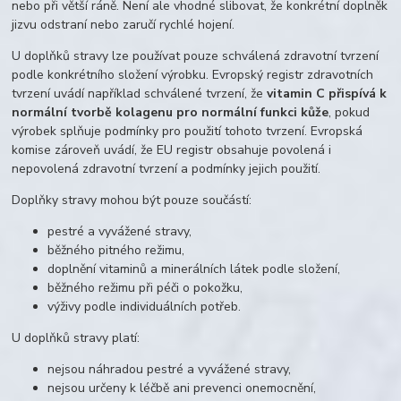
nebo při větší ráně. Není ale vhodné slibovat, že konkrétní doplněk
jizvu odstraní nebo zaručí rychlé hojení.
U doplňků stravy lze používat pouze schválená zdravotní tvrzení
podle konkrétního složení výrobku. Evropský registr zdravotních
tvrzení uvádí například schválené tvrzení, že
vitamin C přispívá k
normální tvorbě kolagenu pro normální funkci kůže
, pokud
výrobek splňuje podmínky pro použití tohoto tvrzení. Evropská
komise zároveň uvádí, že EU registr obsahuje povolená i
nepovolená zdravotní tvrzení a podmínky jejich použití.
Doplňky stravy mohou být pouze součástí:
pestré a vyvážené stravy,
běžného pitného režimu,
doplnění vitaminů a minerálních látek podle složení,
běžného režimu při péči o pokožku,
výživy podle individuálních potřeb.
U doplňků stravy platí:
nejsou náhradou pestré a vyvážené stravy,
nejsou určeny k léčbě ani prevenci onemocnění,