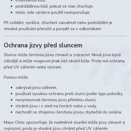
infikovanou kůži,
podrážděnou kůži, pokud se stav zhoršuje,
místo, kde výrobce použití nedoporučuje.
Při svědění, vyrážce, zhoršení zarudnutí nebo podráždění je
vhodné používání přerušit a poradit se s odborníkem.
Ochrana jizvy před sluncem
Slunce může čerstvou jizvu ztmavit a zvýraznit. Nová jizva bývá
citlivější a může reagovat jinak než okolní kůže. Proto má ochrana
před UV zářením velký význam.
Pomoci může:
zakrývat jizvu oděvem,
používat vysokou ochranu proti slunci podle typu pokožky,
nevystavovat čerstvou jizvu přímému slunci,
chránit jizvu i v zimě na horách nebo u vody,
nechodit se zhojenou čerstvou jizvou zbytečně do solária.
Mayo Clinic upozorňuje, že nadměrné slunění může jizvy ztmavit a
zvýraznit, proto je vhodné jizvu chránit před UV zářením.