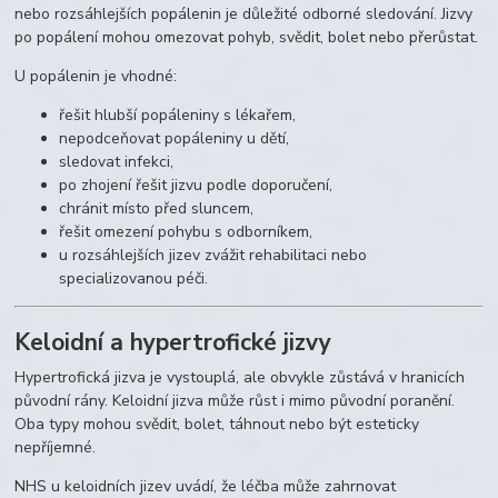
nebo rozsáhlejších popálenin je důležité odborné sledování. Jizvy
po popálení mohou omezovat pohyb, svědit, bolet nebo přerůstat.
U popálenin je vhodné:
řešit hlubší popáleniny s lékařem,
nepodceňovat popáleniny u dětí,
sledovat infekci,
po zhojení řešit jizvu podle doporučení,
chránit místo před sluncem,
řešit omezení pohybu s odborníkem,
u rozsáhlejších jizev zvážit rehabilitaci nebo
specializovanou péči.
Keloidní a hypertrofické jizvy
Hypertrofická jizva je vystouplá, ale obvykle zůstává v hranicích
původní rány. Keloidní jizva může růst i mimo původní poranění.
Oba typy mohou svědit, bolet, táhnout nebo být esteticky
nepříjemné.
NHS u keloidních jizev uvádí, že léčba může zahrnovat