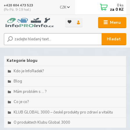
0
ks
+420 604 473 523
CZK
za
0 Kč
(Po-Pá, 9-19 hod.)
Menu
Hledat
Kategorie blogu
Kdo je InfoRadek?
Blog
Mám problém s ... ?
Co je co?
KLUB GLOBAL 3000 – české produkty pro zdraví a vitalitu
O produktech Klubu Global 3000