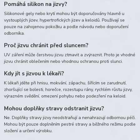
Pomáhá silikon na jizvy?
Silikonové gely nebo krytí mohou být doporučovány hlavně u
vystouplých jizev, hypertrofických jizev a keloidů. Používají se
pouze na zahojenou pokožku a podle návodu nebo doporučení
odborníka.
Proč jizvu chránit před sluncem?
UV záření může čerstvou jizvu ztmavit a zvýraznit. Proto je vhodné
jizvu chránit oblečením nebo vhodnou ochranou proti slunci.
Kdy jít s jizvou k lékaři?
K lékaři jděte při hnisu, mokvání, zápachu, šířícím se zarudnutí,
zhoršující se bolesti, horečce, rozestupu rány, rychlém růstu jizvy,
výrazném svědění, omezení pohybu nebo podezření na keloid.
Mohou doplňky stravy odstranit jizvu?
Ne. Doplňky stravy jizvy neodstraňují a nenahrazují odbornou péči.
Mohou být pouze doplněním pestré stravy a běžného režimu podle
složení a určení výrobku.