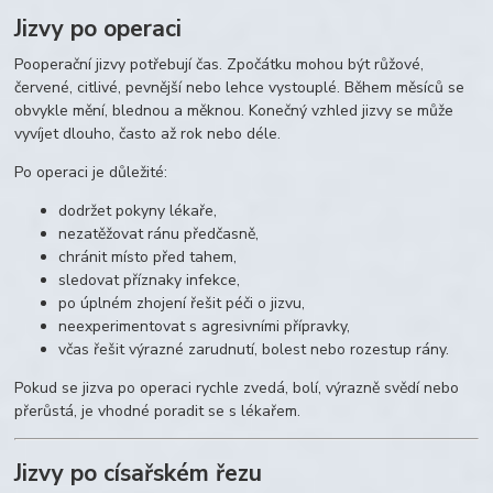
Jizvy po operaci
Pooperační jizvy potřebují čas. Zpočátku mohou být růžové,
červené, citlivé, pevnější nebo lehce vystouplé. Během měsíců se
obvykle mění, blednou a měknou. Konečný vzhled jizvy se může
vyvíjet dlouho, často až rok nebo déle.
Po operaci je důležité:
dodržet pokyny lékaře,
nezatěžovat ránu předčasně,
chránit místo před tahem,
sledovat příznaky infekce,
po úplném zhojení řešit péči o jizvu,
neexperimentovat s agresivními přípravky,
včas řešit výrazné zarudnutí, bolest nebo rozestup rány.
Pokud se jizva po operaci rychle zvedá, bolí, výrazně svědí nebo
přerůstá, je vhodné poradit se s lékařem.
Jizvy po císařském řezu