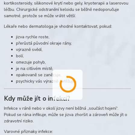
kortikosteroidy, silikonové krytí nebo gely, kryoterapii a laserovou
léčbu. Chirurgické odstranění keloidu se běžně nedoporučuje
samotné, protože se může vrátit větší.
Lékaře nebo dermatologa je vhodné kontaktovat, pokud:
jizva rychle roste,
přerůstá původní okraje rány,
výrazně svědí,
bolí,
omezuje pohyb,
je na citlivém místě,
opakovaně se zaněcuje,
psychicky vás výrazně zatěžuje.
Kdy může jít o infekci?
Infekce v ráně nebo v okolí jizvy není běžná „součást hojení“.
Pokud se rána infikuje, může se jizva zhoršit a zároveň může jít o
zdravotní riziko.
Varovné příznaky infekce: