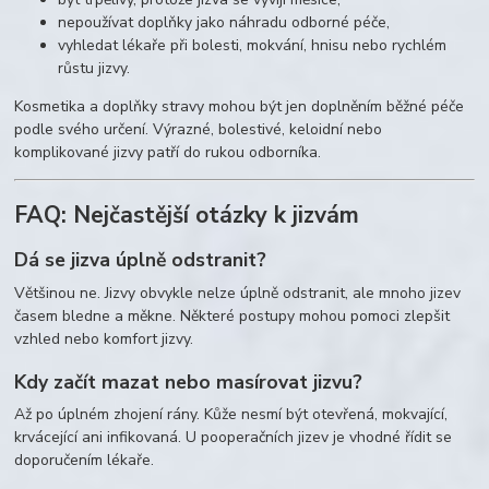
nepoužívat doplňky jako náhradu odborné péče,
vyhledat lékaře při bolesti, mokvání, hnisu nebo rychlém
růstu jizvy.
Kosmetika a doplňky stravy mohou být jen doplněním běžné péče
podle svého určení. Výrazné, bolestivé, keloidní nebo
komplikované jizvy patří do rukou odborníka.
FAQ: Nejčastější otázky k jizvám
Dá se jizva úplně odstranit?
Většinou ne. Jizvy obvykle nelze úplně odstranit, ale mnoho jizev
časem bledne a měkne. Některé postupy mohou pomoci zlepšit
vzhled nebo komfort jizvy.
Kdy začít mazat nebo masírovat jizvu?
Až po úplném zhojení rány. Kůže nesmí být otevřená, mokvající,
krvácející ani infikovaná. U pooperačních jizev je vhodné řídit se
doporučením lékaře.