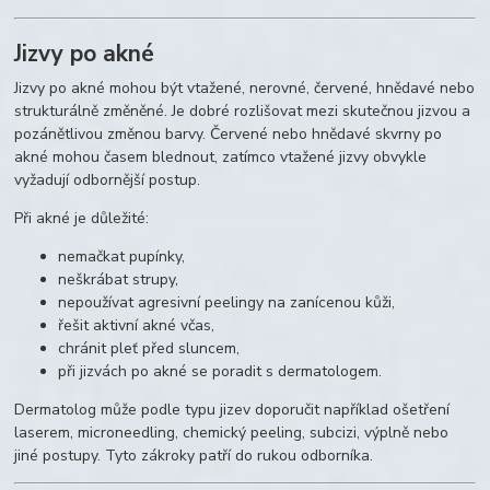
Jizvy po akné
Jizvy po akné mohou být vtažené, nerovné, červené, hnědavé nebo
strukturálně změněné. Je dobré rozlišovat mezi skutečnou jizvou a
pozánětlivou změnou barvy. Červené nebo hnědavé skvrny po
akné mohou časem blednout, zatímco vtažené jizvy obvykle
vyžadují odbornější postup.
Při akné je důležité:
nemačkat pupínky,
neškrábat strupy,
nepoužívat agresivní peelingy na zanícenou kůži,
řešit aktivní akné včas,
chránit pleť před sluncem,
při jizvách po akné se poradit s dermatologem.
Dermatolog může podle typu jizev doporučit například ošetření
laserem, microneedling, chemický peeling, subcizi, výplně nebo
jiné postupy. Tyto zákroky patří do rukou odborníka.