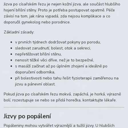
Jizva po císařském řezu je nejen kožní jizva, ale součást hlubšího
hojení břišní stěny. Proto je potřeba postupovat opatrně. Péče
závisí na tom, jak rána vypadá, zda nejsou komplikace a co
doporučil gynekolog nebo porodnice.
Základní zásady:
v prvních týdnech dodržovat pokyny po porodu,
sledovat zarudnutí, bolest, otok a sekreci,
nepřetěžovat břišní stěnu,
nenosit těžké věci dříve, než je to bezpečné,
s masáží začínat až po úplném zhojení a ideálně po
doporučení odborníka,
při bolestivosti nebo tahu řešit fyzioterapii zaměřenou na
jizvu a pánevní oblast.
Pokud jizva po císařském řezu mokvá, zapáchá, je horká, výrazně
bolí, rozestupuje se nebo se přidá horečka, kontaktujte lékaře.
Jizvy po popálení
Popáleniny mohou vytvářet výraznější a tužší jizvy. U hlubších