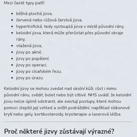
Mezi časté typy patří:
běžná plochá jizva,
červená nebo růžová čerstvá jizva,
hypertrofická, tedy vystouplá jizva v místě původní rány,
keloidní jizva, která může přerůstat přes původní okraje
rány,
vtažená jizva,
jizvy po akné,
jizvy po popálení,
jizvy po operaci,
jizvy po císařském řezu,
jizvy po úrazu.
Keloidní jizvy se mohou zvedat nad okolní kůži, růst i mimo
původní ránu, svědit, bolet nebo být citlivé. NHS uvádí, že keloidní
jizvu nelze úplně odstranit, ale existují postupy, které mohou
pomoci zlepšit její vzhled a snížit podráždění, například silikonové
krytí nebo gely, kortikosteroidy, kryoterapie a laserová léčba.
Proč některé jizvy zůstávají výrazné?