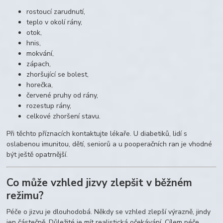
rostoucí zarudnutí,
teplo v okolí rány,
otok,
hnis,
mokvání,
zápach,
zhoršující se bolest,
horečka,
červené pruhy od rány,
rozestup rány,
celkové zhoršení stavu.
Při těchto příznacích kontaktujte lékaře. U diabetiků, lidí s
oslabenou imunitou, dětí, seniorů a u pooperačních ran je vhodné
být ještě opatrnější.
Co může vzhled jizvy zlepšit v běžném
režimu?
Péče o jizvu je dlouhodobá. Někdy se vzhled zlepší výrazně, jindy
jen částečně. Důležité je mít realistická očekávání. Cílem péče