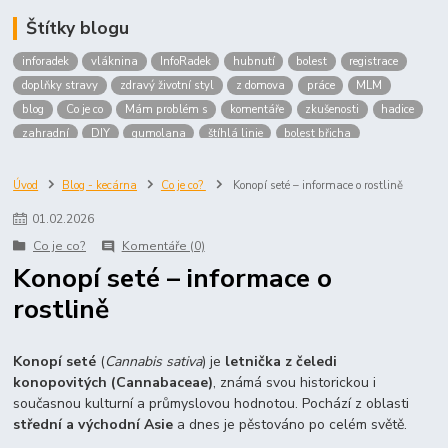
Štítky blogu
inforadek
vláknina
InfoRadek
hubnutí
bolest
registrace
doplňky stravy
zdravý životní styl
z domova
práce
MLM
blog
Co je co
Mám problém s
komentáře
zkušenosti
hadice
zahradní
DIY
gumolana
štíhlá linie
bolest břicha
Bronchitida
cholesterol
děti
imunita
játra
bioaktiv
Prokloub
Vláknina
spolupráce
body
peníze
brigáda
Úvod
Blog - kecárna
Co je co?
Konopí seté – informace o rostlině
nákup
prodej
budování sítě
multi
level
marketing
01
.
02
.
2026
maltodextrin
škrob
skrob
kyselina
citronova
jablko
Co je co?
Komentáře (0)
Jablka plod
vitamín C
Zelený čaj
Konopí seté – informace o
rostlině
Konopí seté
(
Cannabis sativa
) je
letnička z čeledi
konopovitých (Cannabaceae)
, známá svou historickou i
současnou kulturní a průmyslovou hodnotou. Pochází z oblasti
střední a východní Asie
a dnes je pěstováno po celém světě.