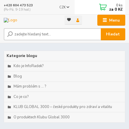
0
ks
+420 604 473 523
CZK
za
0 Kč
(Po-Pá, 9-19 hod.)
Menu
Hledat
Kategorie blogu
Kdo je InfoRadek?
Blog
Mám problém s ... ?
Co je co?
KLUB GLOBAL 3000 – české produkty pro zdraví a vitalitu
O produktech Klubu Global 3000