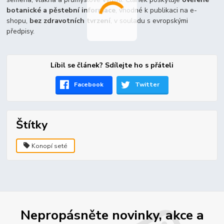
botanické a pěstební informace
, vhodné k publikaci na e-
shopu,
bez zdravotních tvrzení
, v souladu s evropskými
předpisy.
Líbil se článek? Sdílejte ho s přáteli
Facebook
Twitter
Štítky
Konopí seté
Nepropásněte novinky, akce a