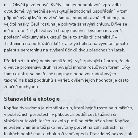
nicí. Okvětí je zelenavé. Květy jsou jednopohlavné, zpravidla
dvoudomé, výjimečně se vyskytují jednodomá uspořádání, v tom
případě bývají květenství většinou jednopohlavná. Plodem jsou
vejčité nažky. Celá rostlina je pokryta žahavými chlupy. Dříve se
mělo za to, že tyto žahavé chlupy obsahují kyselinu mravenčí,
poslední výzkumy ale ukazují, že je to směs tří chemikálií –
histaminu na podráždění kůže, acetylcholinu na vyvolání pocitu
pálení a serotoninu na zvýšení účinků dvou předchozích látek.
Předchozí stručný popis nemůže být vyčerpávající už proto, že jde
o velice proměnlivý druh nabývající mnoha rozličných forem. Díky
tomu existuji samozřejmě i popisy mnoha vnitrodruhových
taxonů na bázi poddruhů a variet, ovšem jejich hodnota je často
značně pochybná.
Stanoviště a ekologie
Kopřiva dvoudomá je nitrofilní druh, který hojně roste na rumištích,
v pobřežních porostech, v příkopech podél cest, lužních či
vlhkých suťových lesích a okolo plotů od nížin až do hor. Kopřiva
je ovšem vnímána též jako nevítaný plevel na zahrádkách, na
loukách poblíž chat a chalup či v příkopech. Pravidelný pokos ji ale