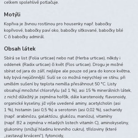
celkem spolehlivě potlačuje.
Motýli
Kopřiva je živnou rostlinou pro housenky např. babočky
kopřivové, babočky paví oko, babočky síťkované, babočky bílé
C či babočky admirál.
Obsah látek
Sbírá se list (Folia urticae) nebo nať (Herba urticae), někdy i
oddenek (Radix urticae) či květ (Flos urticae). Drogu je možné
sbírat od jara do září, nejlépe ale pouze od jara do konce května,
kdy bývá nejúčinnější. Suší se co možná nejrychleji ve stínu, při
umělém sušení by teplota neměla přesáhnout 50 °C. Listy
obsahují množství chlorofylu (až 1 %), asi 15 % minerálních látek,
z nichž důležitý je zejména hořčík, dále karotenoidy, flavonoidy,
organické kyseliny, již výše uvedené aminy, acetylcholin (asi
1 %), histamin (asi 0,5 %) a serotonin (asi 0,02 %), sacharidy
(např. arabinózu, galaktózu, glukózu, manózu), vitamíny
(např. B2 a zejména v mladých listech vitamín C), aminokyseliny,
glukoniny (snižují hladinu krevního cukru), třísloviny (které
„zastavují krvácení“), fytoncidy,