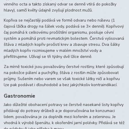
vinného octa a takto získaný odvar se denně vtírá do pokožky
hlavy), samčí květy údajně zvyšují plodnost mužů.
Kopřiva se nejčastěji podává ve formě odvaru nebo nálevu (1
čajová lžička drogy na šálek vody, podává se 3× denně). Kopřivový
čaj pomáhá k celkovému pročištění organismu, posiluje cévní
systém a pomáhá proti revmatickým bolestem. Čerstvá vylisovaná
šťáva z mladých kopřiv pročistí krev a zbavuje stresu. Dva šálky
mladých kopřiv rozmixujeme v malém množství vody a
přefiltrujeme. Užívají se tři týdny dvě lžíce denně.
Za mírně toxické jsou považovány čerstvé rostliny, které způsobují
na pokožce pálení a puchýřky, šťáva z rostlin může způsobovat
průjmy.
Sušením nebo varem se však toxické látky ničí a kopřivu
lze pak podávat i dlouhodobě a bez jakýchkoliv kontraindikací.
Gastronomie
Jako důležité obohacení potravy se čerstvě nasekané listy kopřivy
přidávají do potravy drůbeži a je doporučována ke konzumaci
lidem, považována je za doplněk mezi kořením a zeleninou. Je
vhodná k výrobě špenátu, k okořenění jarní polévky. Přidává se též
do nádivky či jako příloha k masu.