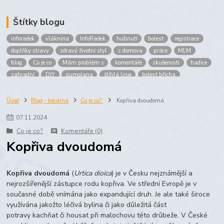
Štítky blogu
inforadek
vláknina
InfoRadek
hubnutí
bolest
registrace
doplňky stravy
zdravý životní styl
z domova
práce
MLM
blog
Co je co
Mám problém s
komentáře
zkušenosti
hadice
zahradní
DIY
gumolana
štíhlá linie
bolest břicha
Bronchitida
cholesterol
děti
imunita
játra
bioaktiv
Prokloub
Vláknina
spolupráce
body
peníze
brigáda
Úvod
Blog - kecárna
Co je co?
Kopřiva dvoudomá
nákup
prodej
budování sítě
multi
level
marketing
07
.
11
.
2024
maltodextrin
škrob
skrob
kyselina
citronova
jablko
Co je co?
Komentáře (0)
Jablka plod
vitamín C
Zelený čaj
Kopřiva dvoudomá
Kopřiva dvoudomá
(
Urtica dioica
) je v Česku nejznámější a
nejrozšířenější zástupce rodu kopřiva. Ve střední Evropě je v
současné době vnímána jako expandující druh. Je ale také široce
využívána jakožto léčivá bylina či jako důležitá část
potravy kachňat či housat při malochovu této drůbeže. V České