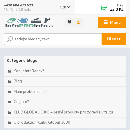
0
ks
+420 604 473 523
CZK
za
0 Kč
(Po-Pá, 9-19 hod.)
Menu
Hledat
Kategorie blogu
Kdo je InfoRadek?
Blog
Mám problém s ... ?
Co je co?
KLUB GLOBAL 3000 – české produkty pro zdraví a vitalitu
O produktech Klubu Global 3000