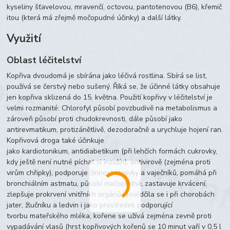
kyseliny šťavelovou, mravenčí, octovou, pantotenovou (B6), křemič
itou (která má zřejmě močopudné účinky) a další látky.
Využití
Oblast léčitelství
Kopřiva dvoudomá je sbírána jako léčivá rostlina. Sbírá se list,
používá se čerstvý nebo sušený. Říká se, že účinné látky obsahuje
jen kopřiva sklizená do 15. května. Použití kopřivy v léčitelství je
velmi rozmanité: Chlorofyl působí povzbudivě na metabolismus a
zároveň působí proti chudokrevnosti, dále působí jako
antirevmatikum, protizánětlivě, dezodoračně a urychluje hojení ran.
Kopřivová droga také účinkuje
jako kardiotonikum, antidiabetikum
(při lehčích formách cukrovky,
kdy ještě není nutné píchat si inzulín), antivirově (zejména proti
virům chřipky), podporuje činnost slinivky a vaječníků, pomáhá při
bronchiálním astmatu, působí močopudně, zastavuje krvácení,
zlepšuje prokrvení vnitřních orgánů, osvědčila se i při chorobách
jater, žlučníku a ledvin i jako prostředek podporující
tvorbu mateřského mléka, kořene se užívá zejména zevně proti
vypadávání vlasů (hrst kopřivových kořenů se 10 minut vaří v 0,5 l