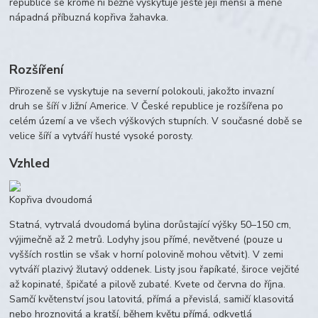
republice se kromě ní běžně vyskytuje ještě její menší a méně
nápadná příbuzná kopřiva žahavka.
Rozšíření
Přirozeně se vyskytuje na severní polokouli, jakožto invazní
druh se šíří v Jižní Americe. V České republice je rozšířena po
celém území a ve všech výškových stupních. V současné době se
velice šíří a vytváří husté vysoké porosty.
Vzhled
Kopřiva dvoudomá
Statná, vytrvalá dvoudomá bylina dorůstající výšky 50–150 cm,
výjimečně až 2 metrů. Lodyhy jsou přímé, nevětvené (pouze u
vyšších rostlin se však v horní polovině mohou větvit). V zemi
vytváří plazivý žlutavý oddenek. Listy jsou řapíkaté, široce vejčité
až kopinaté, špičaté a pilově zubaté. Kvete od června do října.
Samčí květenství jsou latovitá, přímá a převislá, samičí klasovitá
nebo hroznovitá a kratší, během květu přímá, odkvetlá