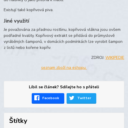
Existují také kopřivová piva.
Jiné využití
Je považována za přadnou rostlinu, kopřivová vlákna jsou ovšem
podřadné kvality. Kopřivový extrakt se přidává do průmyslově
vyráběných šamponů, v domácích podmínkách lze vyrobit šampon
z listů nebo kořene kopřiv.
ZDROJ:
WIKIPEDIE
seznam zboží na eshopu
Líbil se článek? Sdílejte ho s přáteli
Facebook
Twitter
Štítky