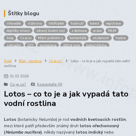
Štítky blogu
inforadek
vláknina
InfoRadek
hubnutí
bolest
registrace
doplňky stravy
zdravý životní styl
z domova
práce
MLM
blog
Co je co
Mám problém s
komentáře
zkušenosti
hadice
zahradní
DIY
gumolana
štíhlá linie
bolest břicha
Bronchitida
cholesterol
děti
imunita
játra
bioaktiv
Prokloub
Vláknina
spolupráce
body
peníze
brigáda
Úvod
Blog - kecárna
Co je co?
Lotos – co to je a jak vypadá tato vodní
rostlina
nákup
prodej
budování sítě
multi
level
marketing
maltodextrin
škrob
skrob
kyselina
citronova
jablko
01
.
02
.
2026
Jablka plod
vitamín C
Zelený čaj
Co je co?
Komentáře (0)
Lotos – co to je a jak vypadá tato
vodní rostlina
Lotos
(botanicky
Nelumbo
) je rod
vodních kvetoucích rostlin
,
mezi které patří především známý druh
lotos ořechonosný
(
Nelumbo nucifera
)
, někdy nazývaný
lotos indický
nebo