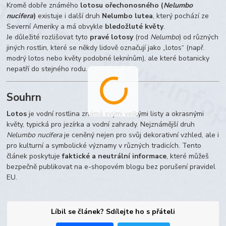
Kromě dobře známého
lotosu ořechonosného (
Nelumbo
nucifera
)
existuje i další druh
Nelumbo lutea
, který pochází ze
Severní Ameriky a má obvykle
bledožluté květy
.
Je důležité rozlišovat tyto
pravé lotosy
(rod
Nelumbo
) od různých
jiných rostlin, které se někdy lidově označují jako „lotos“ (např.
modrý lotos nebo květy podobné leknínům), ale které botanicky
nepatří do stejného rodu.
Souhrn
Lotos
je vodní rostlina známá svými velkými listy a okrasnými
květy, typická pro jezírka a vodní zahrady. Nejznámější druh
Nelumbo nucifera
je ceněný nejen pro svůj dekorativní vzhled, ale i
pro kulturní a symbolické významy v různých tradicích. Tento
článek poskytuje
faktické a neutrální informace
, které můžeš
bezpečně publikovat na e-shopovém blogu bez porušení pravidel
EU.
Líbil se článek? Sdílejte ho s přáteli