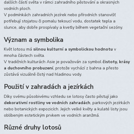
dalších částí světa v rámci zahradního pěstování a okrasných
vodních ploch.
V podmínkách zahradních jezírek nebo přírodních stanovišť
potřebují stojatou či pomalu tekoucí vodu, dostatek tepla a
slunce, aby dobře prospívaly a kvetly během vegetační sezóny.
Význam a symbolika
Květ lotosu má
silnou kulturní a symbolickou hodnotu
v
mnoha částech světa.
V tradičních kulturách Asie je považován za symbol
čistoty, krásy
a duchovního probuzení
, protože vychází z bahna a přesto
zůstává vizuálně čistý nad hladinou vody.
Použití v zahradách a jezírkách
Díky svému působivému vzhledu se lotosy často pěstují jako
dekorativní rostliny ve vodních zahradách
, parkových jezírkách
nebo botanických expozicích. Jejich velké květy a kulaté listy jsou
oblíbeným estetickým prvkem ve vodních aranžmá.
Různé druhy lotosů