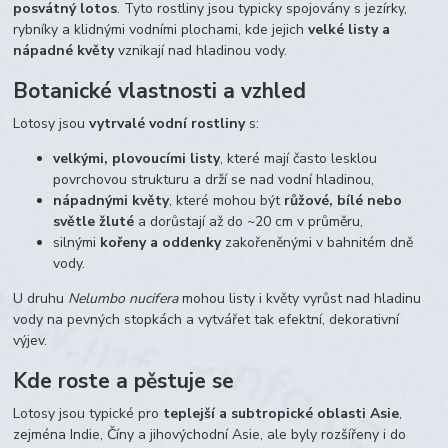
posvátný lotos
. Tyto rostliny jsou typicky spojovány s jezírky,
rybníky a klidnými vodními plochami, kde jejich
velké listy a
nápadné květy
vznikají nad hladinou vody.
Botanické vlastnosti a vzhled
Lotosy jsou
vytrvalé vodní rostliny
s:
velkými, plovoucími listy
, které mají často lesklou
povrchovou strukturu a drží se nad vodní hladinou,
nápadnými květy
, které mohou být
růžové, bílé nebo
světle žluté
a dorůstají až do ~20 cm v průměru,
silnými
kořeny a oddenky
zakořeněnými v bahnitém dně
vody.
U druhu
Nelumbo nucifera
mohou listy i květy vyrůst nad hladinu
vody na pevných stopkách a vytvářet tak efektní, dekorativní
výjev.
Kde roste a pěstuje se
Lotosy jsou typické pro
teplejší a subtropické oblasti Asie
,
zejména Indie, Číny a jihovýchodní Asie, ale byly rozšířeny i do