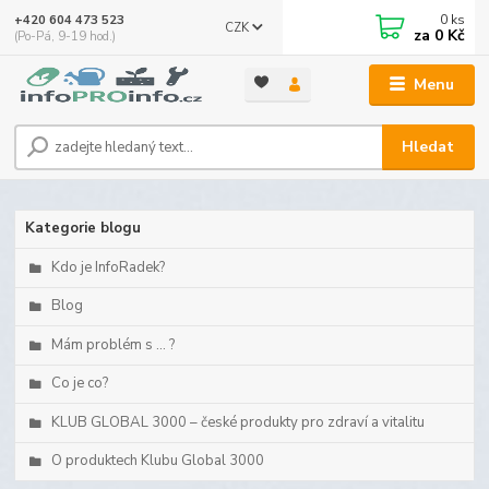
0
ks
+420 604 473 523
CZK
za
0 Kč
(Po-Pá, 9-19 hod.)
Menu
Hledat
Kategorie blogu
Kdo je InfoRadek?
Blog
Mám problém s ... ?
Co je co?
KLUB GLOBAL 3000 – české produkty pro zdraví a vitalitu
O produktech Klubu Global 3000