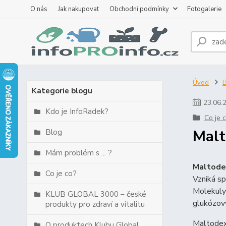
O nás
Jak nakupovat
Obchodní podmínky
Fotogalerie
Úvod
B
Kategorie blogu
23
.
06
.
Kdo je InfoRadek?
Co je 
Malt
Blog
Mám problém s ... ?
Maltode
Co je co?
Vzniká sp
Molekuly 
KLUB GLOBAL 3000 – české
glukózov
produkty pro zdraví a vitalitu
Maltodext
O produktech Klubu Global