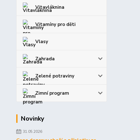
Vitavláknina
Vitamíny pro děti
Vlasy
Zahrada
Zelené potraviny
Zimní program
Novinky
31.05.2026