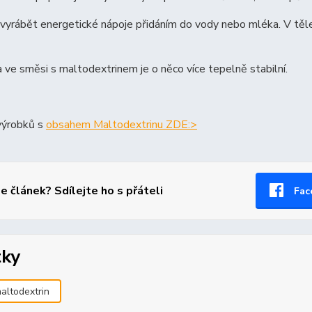
 vyrábět energetické nápoje přidáním do vody nebo mléka. V těl
 ve směsi s maltodextrinem je o něco více tepelně stabilní.
ýrobků s
obsahem Maltodextrinu ZDE:>
se článek? Sdílejte ho s přáteli
Fac
tky
altodextrin