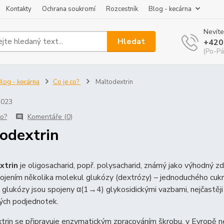
Kontakty
Ochrana soukromí
Rozcestník
Blog - kecárna
Nevíte
Hledat
+420
(Po-Pá
log - kecárna
Co je co?
Maltodextrin
2023
co?
Komentáře (0)
odextrin
xtrin
je oligosacharid, popř. polysacharid, známý jako výhodný zd
ojením několika molekul glukózy (dextrózy) – jednoduchého cukru s
glukózy jsou spojeny α(1→4) glykosidickými vazbami, nejčastěji
ých podjednotek.
rin se připravuje enzymatickým zpracováním škrobu, v Evropě ne