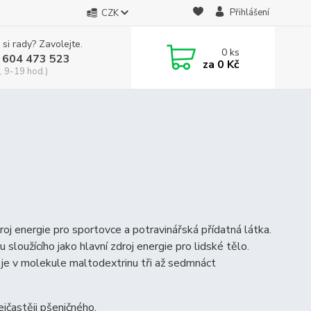
Přihlášení
CZK
 si rady? Zavolejte.
0
ks
 604 473 523
za
0 Kč
, 9-19 hod.)
roj energie pro sportovce a potravinářská přídatná látka.
loužícího jako hlavní zdroj energie pro lidské tělo.
 je v molekule maltodextrinu tři až sedmnáct
jčastěji pšeničného.