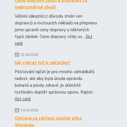
Cena dopravy zboží a příplatky za
nadrozměrné zboží
Vážení zákazníci,z důvodu změn cen
dopravců a rostoucích nákladů na přepravu
jsme upravili ceny dopravy u některých
typů zásilek. Cenu dopravy vždy uv...
číst
celé
21.04.2026
Jak vybrat tyč k rajčatům?
Pěstování rajčat je pro mnoho zahrádkářů
radost, ale aby byla úroda opravdu
bohatá a plody zdravé, je důležité
rostlinám dopřát správnou oporu. Rajčat...
číst celé
14.04.2026
Omluva za zdržení zásilek přes
Wereldo