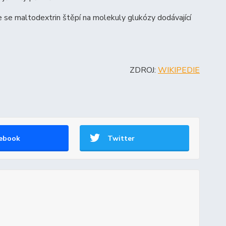
e se maltodextrin štěpí na molekuly glukózy dodávající
ZDROJ:
WIKIPEDIE
ebook
Twitter