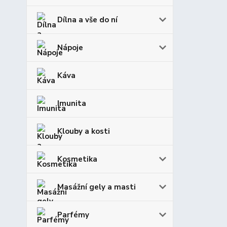
Dílna a vše do ní
Nápoje
Káva
Imunita
Klouby a kosti
Kosmetika
Masážní gely a masti
Parfémy