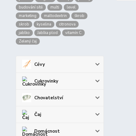
budování sítě
multi
level
marketing
maltodextrin
škrob
skrob
kyselina
citronova
jablko
Jablka plod
vitamín C
Zelený čaj
Cévy
Cukrovinky
Chovatelství
Čaj
Domácnost