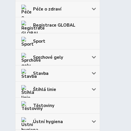
Péče o zdraví
Registrace GLOBAL
Sport
Sprchové gely
Stavba
Štíhlá linie
Těstoviny
Ústní hygiena