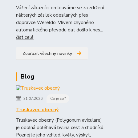
Vážení zákazníci, omlouváme se za zdržení
některých zásilek odesílaných přes
dopravce Wereldo. Vlivem chybného
automatického převodu dat došlo k nes...
číst celé
Zobrazit všechny novinky
Blog
31.07.2026
Co je co?
Truskavec obecný
Truskavec obecný (Polygonum aviculare)
je odolná poléhavá bylina cest a chodníků.
Poznejte jeho vzhled, květy, výskyt,