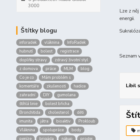
3000
Lze z něj
energii.
Štítky blogu
Sukralóza
inforadek
vláknina
InfoRadek
hubnutí
bolest
registrace
Seznam v
doplňky stravy
zdravý životní styl
z domova
práce
MLM
blog
Co je co
Mám problém s
Líbil 
komentáře
zkušenosti
hadice
zahradní
DIY
gumolana
štíhlá linie
bolest břicha
Bronchitida
cholesterol
děti
Ští
imunita
játra
bioaktiv
Prokloub
Vláknina
spolupráce
body
m
peníze
brigáda
nákup
prodej