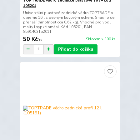
TOPTRADE vědro zednické plastové 16 l – kód
105201
Univerzální plastové zednické vědro TOPTRADE o
objemu 16 l s pevným kovovým uchem. Snadno se
přenáší (hmotnost cca 0,62 kg). Vhodné pro vodu,
malty i sypké směsi. Kód 105201, EAN
8591403152011.
50 Kč
Skladem > 300 ks
/
ks
Přidat do košíku