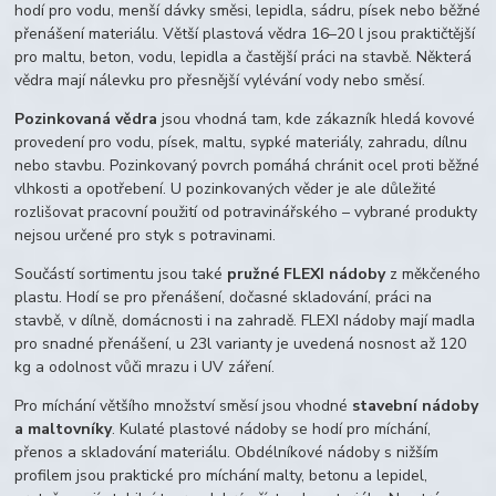
hodí pro vodu, menší dávky směsi, lepidla, sádru, písek nebo běžné
přenášení materiálu. Větší plastová vědra 16–20 l jsou praktičtější
pro maltu, beton, vodu, lepidla a častější práci na stavbě. Některá
vědra mají nálevku pro přesnější vylévání vody nebo směsí.
Pozinkovaná vědra
jsou vhodná tam, kde zákazník hledá kovové
provedení pro vodu, písek, maltu, sypké materiály, zahradu, dílnu
nebo stavbu. Pozinkovaný povrch pomáhá chránit ocel proti běžné
vlhkosti a opotřebení. U pozinkovaných věder je ale důležité
rozlišovat pracovní použití od potravinářského – vybrané produkty
nejsou určené pro styk s potravinami.
Součástí sortimentu jsou také
pružné FLEXI nádoby
z měkčeného
plastu. Hodí se pro přenášení, dočasné skladování, práci na
stavbě, v dílně, domácnosti i na zahradě. FLEXI nádoby mají madla
pro snadné přenášení, u 23l varianty je uvedená nosnost až 120
kg a odolnost vůči mrazu i UV záření.
Pro míchání většího množství směsí jsou vhodné
stavební nádoby
a maltovníky
. Kulaté plastové nádoby se hodí pro míchání,
přenos a skladování materiálu. Obdélníkové nádoby s nižším
profilem jsou praktické pro míchání malty, betonu a lepidel,