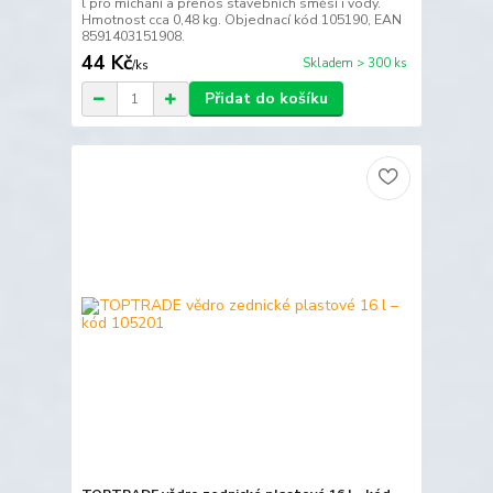
l pro míchání a přenos stavebních směsí i vody.
Hmotnost cca 0,48 kg. Objednací kód 105190, EAN
8591403151908.
44 Kč
Skladem > 300 ks
/
ks
Přidat do košíku