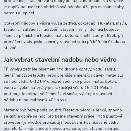
protože mají stabilní tvar a dobrý přístup k materiálu. Na stránce
je například uvedená obdélníková nádoba 45 l pro míchání malty,
betonu a lepidel.
Stavební nádoby a vědra využijí zedníci, obkladači, štukatéři, malíři,
fasádníci, zahradníci, údržbáři, stavební firmy i domácí kutilové.
Hodí se při míchání lepidel, malt, betonů, tmelů, sádry, stěrek, při
přenášení vody, písku, zeminy, stavební suti i při běžném úklidu na
stavbě.
Jak vybrat stavební nádobu nebo vědro
Při výběru začněte objemem. Pro drobné opravy, vodu, sádru,
menší množství lepidla nebo přenášení menších dávek materiálu
se hodí vědro 5–12 l. Pro běžné zednické práce, maltu, beton,
vodu a sypké materiály je praktičtější vědro 15–20 l. Pokud
potřebujete míchat větší množství směsi, vybírejte stavební
nádobu nebo maltovník 40 l a více.
Materiál vybírejte podle použití. Plastové vědro je lehké, snadno
se čistí a dobře se hodí pro běžné stavební práce. Profi plastové
provedení je vhodné pro častější používání. Pozinkované vědro
oceníte tam, kde chcete kovovou variantu pro stavbu, zahradu