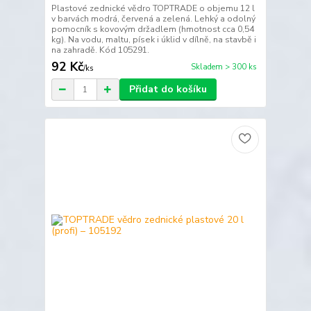
Plastové zednické vědro TOPTRADE o objemu 12 l
v barvách modrá, červená a zelená. Lehký a odolný
pomocník s kovovým držadlem (hmotnost cca 0,54
kg). Na vodu, maltu, písek i úklid v dílně, na stavbě i
na zahradě. Kód 105291.
92 Kč
Skladem > 300 ks
/
ks
Přidat do košíku