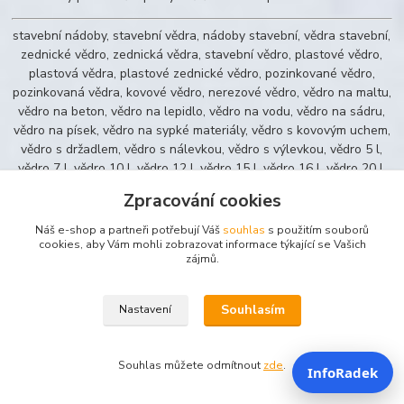
stavební nádoby, stavební vědra, nádoby stavební, vědra stavební,
zednické vědro, zednická vědra, stavební vědro, plastové vědro,
plastová vědra, plastové zednické vědro, pozinkované vědro,
pozinkovaná vědra, kovové vědro, nerezové vědro, vědro na maltu,
vědro na beton, vědro na lepidlo, vědro na vodu, vědro na sádru,
vědro na písek, vědro na sypké materiály, vědro s kovovým uchem,
vědro s držadlem, vědro s nálevkou, vědro s výlevkou, vědro 5 l,
vědro 7 l, vědro 10 l, vědro 12 l, vědro 15 l, vědro 16 l, vědro 20 l,
barevné zednické vědro, profi zednické vědro, FLEXI nádoba,
Zpracování cookies
pružná nádoba, pružná stavební nádoba, nádoba FLEXI 23 l,
nádoba FLEXI 38 l, nádoba s madly, plastová stavební nádoba,
Náš e-shop a partneři potřebují Váš
souhlas
s použitím souborů
kulatá stavební nádoba, obdélníková stavební nádoba, nádoba na
cookies, aby Vám mohli zobrazovat informace týkající se Vašich
zájmů.
maltu, nádoba na beton, nádoba na lepidlo, nádoba na stavební
směsi, maltovník, maltovníky, plastový maltovník, zednický
maltovník, maltovník 40 l, maltovník 45 l, maltovník 65 l, maltovník
Souhlasím
Nastavení
90 l, míchání malty, míchání betonu, míchání lepidla, přenášení
stavební směsi, skladování materiálu na stavbě, nádoba do dílny,
nádoba na zahradu, TOPTRADE vědro, TOPTRADE stavební
Souhlas můžete odmítnout
zde
.
InfoRadek
nádoba, TOPTRADE maltovník, stavební ruční nářadí, nářadí pro
zedníky, pomůcky pro stavbu