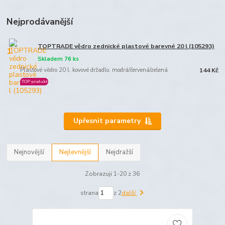
Nejprodávanější
TOPTRADE vědro zednické plastové barevné 20 l (105293)
1.
Skladem 76 ks
Plastové vědro 20 l, kovové držadlo, modrá/červená/zelená
144 Kč
TOP produkt
Upřesnit parametry
Nejnovější
Nejlevnější
Nejdražší
Zobrazuji 1-20 z 36
strana
z 2
další