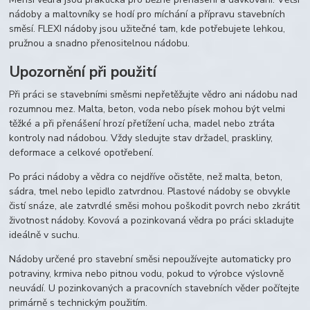
nádoby a maltovníky se hodí pro míchání a přípravu stavebních
směsí. FLEXI nádoby jsou užitečné tam, kde potřebujete lehkou,
pružnou a snadno přenositelnou nádobu.
Upozornění při použití
Při práci se stavebními směsmi nepřetěžujte vědro ani nádobu nad
rozumnou mez. Malta, beton, voda nebo písek mohou být velmi
těžké a při přenášení hrozí přetížení ucha, madel nebo ztráta
kontroly nad nádobou. Vždy sledujte stav držadel, praskliny,
deformace a celkové opotřebení.
Po práci nádoby a vědra co nejdříve očistěte, než malta, beton,
sádra, tmel nebo lepidlo zatvrdnou. Plastové nádoby se obvykle
čistí snáze, ale zatvrdlé směsi mohou poškodit povrch nebo zkrátit
životnost nádoby. Kovová a pozinkovaná vědra po práci skladujte
ideálně v suchu.
Nádoby určené pro stavební směsi nepoužívejte automaticky pro
potraviny, krmiva nebo pitnou vodu, pokud to výrobce výslovně
neuvádí. U pozinkovaných a pracovních stavebních věder počítejte
primárně s technickým použitím.