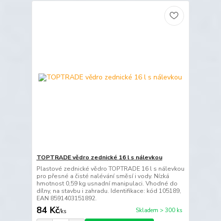
TOPTRADE vědro zednické 16 l s nálevkou
Plastové zednické vědro TOPTRADE 16 l s nálevkou
pro přesné a čisté nalévání směsí i vody. Nízká
hmotnost 0,59 kg usnadní manipulaci. Vhodné do
dílny, na stavbu i zahradu. Identifikace: kód 105189,
EAN 8591403151892.
84 Kč
Skladem > 300 ks
/
ks