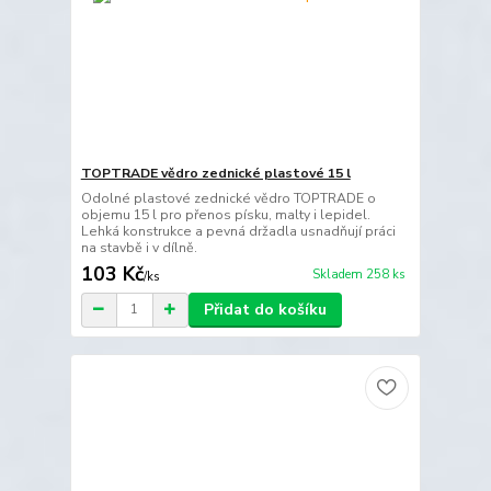
TOPTRADE vědro zednické plastové 15 l
Odolné plastové zednické vědro TOPTRADE o
objemu 15 l pro přenos písku, malty i lepidel.
Lehká konstrukce a pevná držadla usnadňují práci
na stavbě i v dílně.
103 Kč
Skladem 258 ks
/
ks
Přidat do košíku