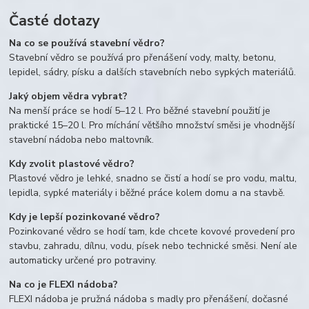
Časté dotazy
Na co se používá stavební vědro?
Stavební vědro se používá pro přenášení vody, malty, betonu,
lepidel, sádry, písku a dalších stavebních nebo sypkých materiálů.
Jaký objem vědra vybrat?
Na menší práce se hodí 5–12 l. Pro běžné stavební použití je
praktické 15–20 l. Pro míchání většího množství směsi je vhodnější
stavební nádoba nebo maltovník.
Kdy zvolit plastové vědro?
Plastové vědro je lehké, snadno se čistí a hodí se pro vodu, maltu,
lepidla, sypké materiály i běžné práce kolem domu a na stavbě.
Kdy je lepší pozinkované vědro?
Pozinkované vědro se hodí tam, kde chcete kovové provedení pro
stavbu, zahradu, dílnu, vodu, písek nebo technické směsi. Není ale
automaticky určené pro potraviny.
Na co je FLEXI nádoba?
FLEXI nádoba je pružná nádoba s madly pro přenášení, dočasné