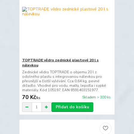
TOPTRADE vědro zednické plastové 20 l s
nálevkou
Zednické vědro TOPTRADE o objemu 20 l z
odolného plastu s integrovanou nálevkou pro
přesnější a čistší vylévání. Cca 0,64 kg, pevné
držadlo. Vhodné pro vodu, malty, lepidla i sypké
materiály. Kód 105197, EAN 8591403151977.
70 Kč
Skladem > 300 ks
/
ks
Přidat do košíku