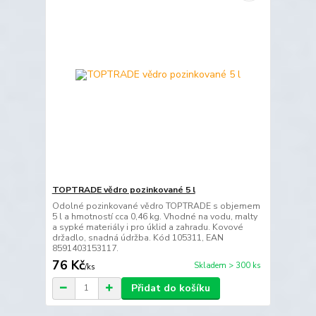
TOPTRADE vědro pozinkované 5 l
Odolné pozinkované vědro TOPTRADE s objemem
5 l a hmotností cca 0,46 kg. Vhodné na vodu, malty
a sypké materiály i pro úklid a zahradu. Kovové
držadlo, snadná údržba. Kód 105311, EAN
8591403153117.
76 Kč
Skladem > 300 ks
/
ks
Přidat do košíku