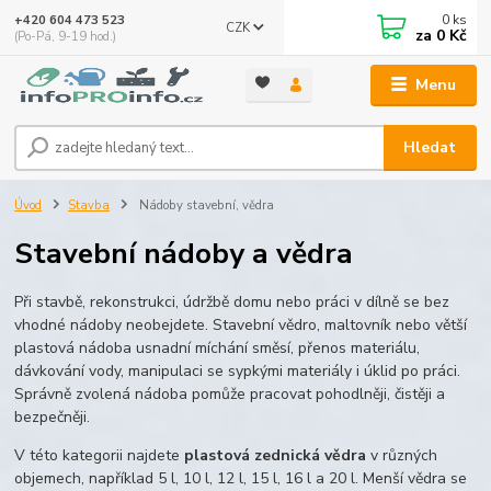
0
ks
+420 604 473 523
CZK
za
0 Kč
(Po-Pá, 9-19 hod.)
Menu
Hledat
Úvod
Stavba
Nádoby stavební, vědra
Stavební nádoby a vědra
Při stavbě, rekonstrukci, údržbě domu nebo práci v dílně se bez
vhodné nádoby neobejdete. Stavební vědro, maltovník nebo větší
plastová nádoba usnadní míchání směsí, přenos materiálu,
dávkování vody, manipulaci se sypkými materiály i úklid po práci.
Správně zvolená nádoba pomůže pracovat pohodlněji, čistěji a
bezpečněji.
V této kategorii najdete
plastová zednická vědra
v různých
objemech, například 5 l, 10 l, 12 l, 15 l, 16 l a 20 l. Menší vědra se