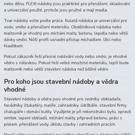
nebo dílnu. FLEXI nádoby jsou praktické pro přenášení, skladování
a univerzální použití, protože jsou pružné a mají madla.
Tvar nádoby volte podle práce. Kulatá nádoba je univerzální pro
vodu, směsi a přenášení materiálu. Obdélníková nádoba nebo
maltovník je vhodný pro míchání malty, betonu, lepidla nebo větší
dávky směsi. Nižší profil usnadní přístup míchadlem, lžící nebo
hladítkem.
Pokud zákazník řeší přesné nalévání vody nebo směsi, je vhodné
vědro s nálevkou. Pokud řeší velké množství materiálu, lepší bude
maltovník nebo větší stavební nádoba než běžné vědro.
Pro koho jsou stavební nádoby a vědra
vhodné
Stavební nádoby a vědra jsou vhodné pro zedníky, obkladače,
fasádníky, štukatéry, malíře, zahradníky, údržbáře, stavební firmy,
chalupáře i domácí kutily. Využijete je při rekonstrukci bytu, opravě
omítek, lepení obkladů, míchání malty, přípravě betonu, práci s
pískem, přenášení vody, úklidu stavby i zahradních pracích.
Menší vědra jsou praktická pro běžné přenášení a dávkování. Větší