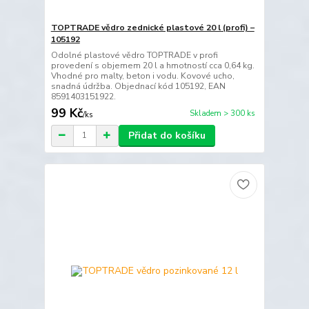
TOPTRADE vědro zednické plastové 20 l (profi) –
105192
Odolné plastové vědro TOPTRADE v profi
provedení s objemem 20 l a hmotností cca 0,64 kg.
Vhodné pro malty, beton i vodu. Kovové ucho,
snadná údržba. Objednací kód 105192, EAN
8591403151922.
99 Kč
Skladem > 300 ks
/
ks
Přidat do košíku