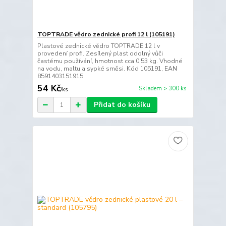
TOPTRADE vědro zednické profi 12 l (105191)
Plastové zednické vědro TOPTRADE 12 l v
provedení profi. Zesílený plast odolný vůči
častému používání, hmotnost cca 0,53 kg. Vhodné
na vodu, maltu a sypké směsi. Kód 105191, EAN
8591403151915.
54 Kč
Skladem > 300 ks
/
ks
Přidat do košíku