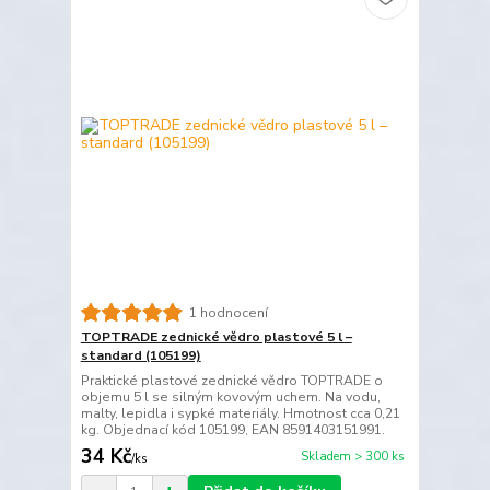
1 hodnocení
TOPTRADE zednické vědro plastové 5 l –
standard (105199)
Praktické plastové zednické vědro TOPTRADE o
objemu 5 l se silným kovovým uchem. Na vodu,
malty, lepidla i sypké materiály. Hmotnost cca 0,21
kg. Objednací kód 105199, EAN 8591403151991.
34 Kč
Skladem > 300 ks
/
ks