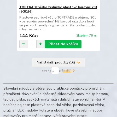
TOPTRADE vědro zednické plastové barevné 20 l
(105293)
Plastové zednické vědro TOPTRADE o objemu 20 l
v barevném provedení. Má kovové držadlo a hodí
se pro vodu, malty i sypké materiály na stavbu, do
dílny i na zahradu.
144 Kč
Skladem 76 ks
/
ks
Přidat do košíku
Načíst další produkty (16)
strana
z 2
další
Stavební nádoby a vědra jsou praktické pomůcky pro míchání,
přenášení, dávkování a dočasné skladování vody, malty, betonu,
lepidel, písku, sypkých materiálů i dalších stavebních směsí. V
nabídce najdete plastová zednická vědra, pozinkovaná vědra,
pružné FLEXI nádoby, kulaté a obdélníkové stavební nádoby i
maltovníky pro menší opravy i větší stavební práce.