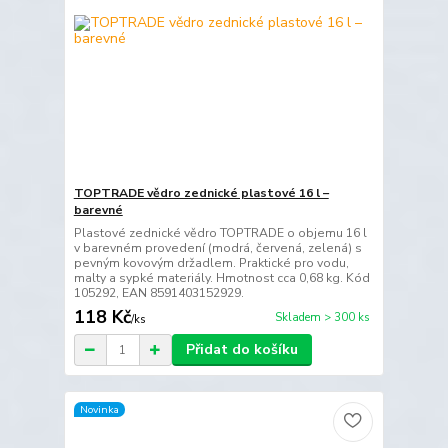
TOPTRADE vědro zednické plastové 16 l –
barevné
Plastové zednické vědro TOPTRADE o objemu 16 l
v barevném provedení (modrá, červená, zelená) s
pevným kovovým držadlem. Praktické pro vodu,
malty a sypké materiály. Hmotnost cca 0,68 kg. Kód
105292, EAN 8591403152929.
118 Kč
Skladem > 300 ks
/
ks
Přidat do košíku
Novinka