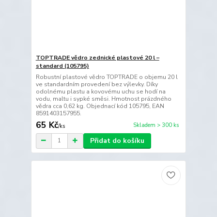
TOPTRADE vědro zednické plastové 20 l –
standard (105795)
Robustní plastové vědro TOPTRADE o objemu 20 l
ve standardním provedení bez výlevky. Díky
odolnému plastu a kovovému uchu se hodí na
vodu, maltu i sypké směsi. Hmotnost prázdného
vědra cca 0,62 kg. Objednací kód 105795, EAN
8591403157955.
65 Kč
Skladem > 300 ks
/
ks
Přidat do košíku