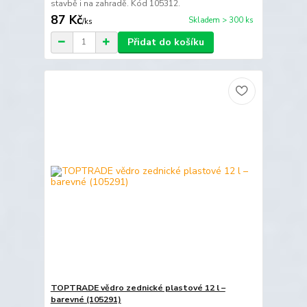
stavbě i na zahradě. Kód 105312.
87 Kč
Skladem > 300 ks
/
ks
Přidat do košíku
TOPTRADE vědro zednické plastové 12 l –
barevné (105291)