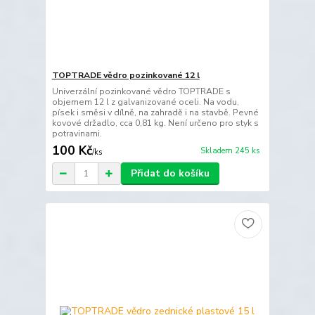
TOPTRADE vědro pozinkované 12 l
Univerzální pozinkované vědro TOPTRADE s
objemem 12 l z galvanizované oceli. Na vodu,
písek i směsi v dílně, na zahradě i na stavbě. Pevné
kovové držadlo, cca 0,81 kg. Není určeno pro styk s
potravinami.
100 Kč
Skladem 245 ks
/
ks
Přidat do košíku