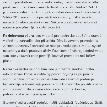
se hodí pro drobné opravy, vodu, sádru, menší množství lepidla,
písek nebo přenášení menších dávek materiálu. Vědra 12–16 l
jsou univerzální pro běžnou práci v dílně, domácnosti i na stavbě.
Vědra 20 l jsou vhodná pro větší objem vody, malty, sypkých
materiálů nebo stavební směsi. Některé plastové varianty mají
nálevku pro přesnější a čistší vylévání.
Pozinkovaná vědra
jsou vhodná pro technické použití na stavbě,
v dílně, na zahradě nebo při úklidu. Díky kovovému provedení a
zinkové povrchové ochraně se hodí pro vodu, písek, maltu, sypké
materiály a další pracovní účely. Pozinkované vědro je dobrá volba
tam, kde zákazník chce pevnější kovové provedení než běžný
plast.
Nerezová vědra
se hodí tam, kde je důležitá snadná údržba,
odolnost vůči korozi a čistitelný povrch. Využijí se při práci s
vodou, v dílně, provozu, údržbě i tam, kde zákazník preferuje
hygieničtější a trvanlivější provedení. U konkrétního použití je vždy
vhodné ověřit, zda je dané vědro určené pro technické,
potravinářské nebo jiné specifické použití.
Stavební vědra využijí zedníci, malíři, obkladači, fasádníci, údržbáři,