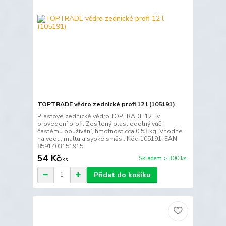
TOPTRADE vědro zednické profi 12 l (105191)
Plastové zednické vědro TOPTRADE 12 l v
provedení profi. Zesílený plast odolný vůči
častému používání, hmotnost cca 0,53 kg. Vhodné
na vodu, maltu a sypké směsi. Kód 105191, EAN
8591403151915.
54 Kč
Skladem > 300 ks
/
ks
Přidat do košíku