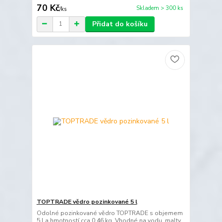
70 Kč
Skladem > 300 ks
/
ks
Přidat do košíku
TOPTRADE vědro pozinkované 5 l
Odolné pozinkované vědro TOPTRADE s objemem
5 l a hmotností cca 0,46 kg. Vhodné na vodu, malty