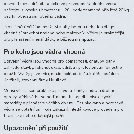
pevnost ucha, držadla a celkové provedení. U plného vědra
počítejte s vysokou hmotností – 20 l vody znamená přibližně 20 kg
bez hmotnosti samotného vědra.
Pro míchání většího množství malty, betonu nebo lepidla je
vhodnější stavební nádoba nebo maltovník. Vědro je praktičtější
pro přenášení, menší dávky a běžnou manipulaci.
Pro koho jsou vědra vhodná
Stavební vědra jsou vhodná pro domácnosti, chalupy, dílny,
zahrady, stavby, rekonstrukce, údržbu i profesionální řemeslné
použití. Využijí je zedníci, malíři, obkladači, štukatéři, fasádníci,
údržbáři, stavební firmy i kutilové.
Menší vědra jsou praktická pro vodu, tmely, sádru a drobné
opravy. Větší vědra se hodí na maltu, lepidla, písek, sypké
materiály a přenášení většího objemu. Pozinkovaná a nerezová
vědra se uplatní tam, kde zákazník hledá kovové provedení pro
technické nebo odolnější použití.
Upozornění při použití