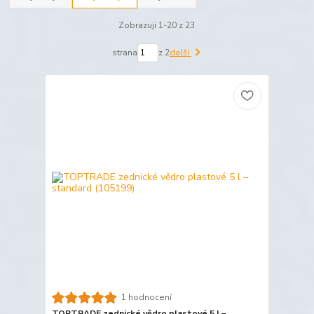
Zobrazuji 1-20 z 23
strana
z 2
další
1 hodnocení
TOPTRADE zednické vědro plastové 5 l –