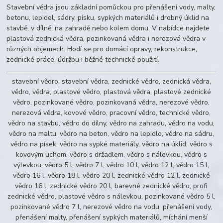
Stavební vědra jsou základní pomůckou pro přenášení vody, malty,
betonu, lepidel, sádry, písku, sypkých materiálů i drobný úklid na
stavbě, v dílně, na zahradě nebo kolem domu. V nabídce najdete
plastová zednická vědra, pozinkovaná vědra i nerezová vědra v
různých objemech. Hodí se pro domácí opravy, rekonstrukce,
zednické práce, údržbu i běžné technické použití.
stavební vědro, stavební vědra, zednické vědro, zednická vědra,
vědro, vědra, plastové vědro, plastová vědra, plastové zednické
vědro, pozinkované vědro, pozinkovaná vědra, nerezové vědro,
nerezová vědra, kovové vědro, pracovní vědro, technické vědro,
vědro na stavbu, vědro do dílny, vědro na zahradu, vědro na vodu,
vědro na maltu, vědro na beton, vědro na lepidlo, vědro na sádru,
vědro na písek, vědro na sypké materiály, vědro na úklid, vědro s
kovovým uchem, vědro s držadlem, vědro s nálevkou, vědro s
výlevkou, vědro 5 l, vědro 7 l, vědro 10 l, vědro 12 l, vědro 15 l,
vědro 16 l, vědro 18 l, vědro 20 l, zednické vědro 12 l, zednické
vědro 16 l, zednické vědro 20 l, barevné zednické vědro, profi
zednické vědro, plastové vědro s nálevkou, pozinkované vědro 5 l,
pozinkované vědro 7 l, nerezové vědro na vodu, přenášení vody,
přenášení malty, přenášení sypkých materiálů, míchání menší