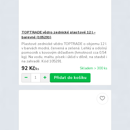
TOPTRADE vědro zednické plastové 12 l –
barevné (105291)
Plastové zednické vědro TOPTRADE o objemu 12 l
v barvách modrá, červená a zelená. Lehký a odolný
pomocník s kovovým držadlem (hmotnost cca 0,54
kg). Na vodu, maltu, písek i úklid v dílně, na stavbě i
na zahradě. Kód 105291.
92 Kč
Skladem > 300 ks
/
ks
Přidat do košíku