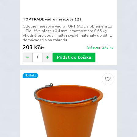
TOPTRADE vědro nerezové 12 l
Odolné nerezové vědro TOPTRADE s objemem 12
l. Tloušťka plechu 0,4 mm, hmotnost cca 0,65 kg.
Vhodné pro vodu, malty i sypké materiály do dílny,
domácnosti a na zahradu.
203 Kč
Skladem 273 ks
/
ks
Přidat do košíku
Novinka