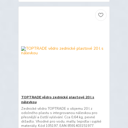
TOPTRADE vědro zednické plastové 20 l s
nálevkou
Zednické vědro TOPTRADE o objemu 20 l z
odolného plastu s integrovanou nálevkou pro
přesnější a čistší vylévání. Cca 0,64 kg, pevné
držadlo. Vhodné pro vodu, malty, lepidla i sypké
materiály. Kód 105197, EAN 8591403151977.