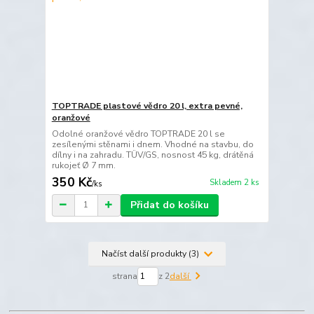
TOPTRADE plastové vědro 20 l, extra pevné,
oranžové
Odolné oranžové vědro TOPTRADE 20 l se
zesílenými stěnami i dnem. Vhodné na stavbu, do
dílny i na zahradu. TÜV/GS, nosnost 45 kg, drátěná
rukojeť Ø 7 mm.
350 Kč
Skladem 2 ks
/
ks
Přidat do košíku
Načíst další produkty (3)
strana
z 2
další