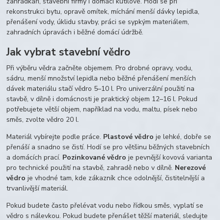
zahrádkáři, stavební firmy i domácí kutilové. Hodí se při
rekonstrukci bytu, opravě omítek, míchání menší dávky lepidla,
přenášení vody, úklidu stavby, práci se sypkým materiálem,
zahradních úpravách i běžné domácí údržbě.
Jak vybrat stavební vědro
Při výběru vědra začněte objemem. Pro drobné opravy, vodu,
sádru, menší množství lepidla nebo běžné přenášení menších
dávek materiálu stačí vědro 5–10 l. Pro univerzální použití na
stavbě, v dílně i domácnosti je praktický objem 12–16 l. Pokud
potřebujete větší objem, například na vodu, maltu, písek nebo
směs, zvolte vědro 20 l.
Materiál vybírejte podle práce.
Plastové vědro
je lehké, dobře se
přenáší a snadno se čistí. Hodí se pro většinu běžných stavebních
a domácích prací.
Pozinkované vědro
je pevnější kovová varianta
pro technické použití na stavbě, zahradě nebo v dílně.
Nerezové
vědro
je vhodné tam, kde zákazník chce odolnější, čistitelnější a
trvanlivější materiál.
Pokud budete často přelévat vodu nebo řídkou směs, vyplatí se
vědro s nálevkou. Pokud budete přenášet těžší materiál, sledujte