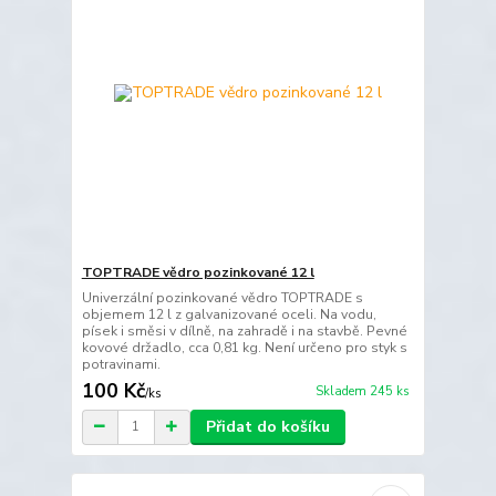
TOPTRADE vědro pozinkované 12 l
Univerzální pozinkované vědro TOPTRADE s
objemem 12 l z galvanizované oceli. Na vodu,
písek i směsi v dílně, na zahradě i na stavbě. Pevné
kovové držadlo, cca 0,81 kg. Není určeno pro styk s
potravinami.
100 Kč
Skladem 245 ks
/
ks
Přidat do košíku