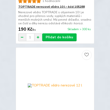
1 hodnocení
TOPTRADE nerezové vědro 10 l – kód 105288
Nerezové vědro TOPTRADE s objemem 10 l je
vhodné pro přenos vody, sypkých materiálů i
menších mokrých směsí. Má pevné držadlo, snadno
se čistí a díky nerezu odolává vlhkosti i korozi.
190 Kč
Skladem > 300 ks
/
ks
Přidat do košíku