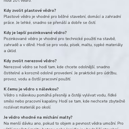
hodí 20 l vědro.
Kdy zvolit plastové vědro?
Plastové vědro je vhodné pro běžné stavební, domácí a zahradní
práce. Je lehké, snadno se přenáší a dobře se čistí.
Kdy je lepší pozinkované vědro?
Pozinkované vědro je vhodné pro technické použití na stavbě,
zahradě a v dílně. Hodí se pro vodu, písek, maltu, sypké materiály
a úklid.
Kdy zvolit nerezové vědro?
Nerezové vědro se hodí tam, kde chcete odolnější, snadno
čistitelné a korozně odolné provedení. Je praktické pro údržbu,
provoz, vodu a čistší pracovní použití.
K čemu je vědro s nálevkou?
Vědro s nálevkou pomáhá přesněji a čistěji vylévat vodu, řídké
směsi nebo pracovní kapaliny. Hodí se tam, kde nechcete zbytečně
rozlévat materiál po okolí.
Je vědro vhodné na míchání malty?
Na menší dávku ano, pokud to objem a pevnost vědra umožní. Pro