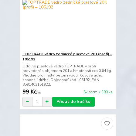
TOPTRADE vědro zednické plastové 20 l (profi) –
105192
Odolné plastové vědro TOPTRADE v profi
provedení s objemem 20 l a hmotností cca 0,64 kg.
Vhodné pro malty, beton i vodu. Kovové ucho,
snadná údržba. Objednací kód 105192, EAN
8591403151922.
99 Kč
Skladem > 300 ks
/
ks
Přidat do košíku