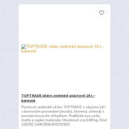
TOPTRADE vědro zednické plastové 16 l –
barevné
Plastové zednické vědro TOPTRADE o objemu 16 l
v barevném provedení (modrá, červená, zelená) s
pevným kovovým držadlem. Praktické pro vodu,
malty a sypké materiály. Hmotnost cca 0,68 kg. Kód
105292, EAN 8591403152929.