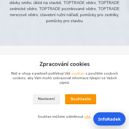
dávky směsi, úklid na stavbě, TOPTRADE vědro, TOPTRADE
zednické vědro, TOPTRADE pozinkované vědro, TOPTRADE
nerezové vědro, stavební ruční nářadí, pomůcky pro zedníky,
pomůcky pro stavbu
Novinky z našeho blogu
Zpracování cookies
Náš e-shop a partneři potřebují Váš
souhlas
s použitím souborů
cookies, aby Vám mohli zobrazovat informace týkající se Vašich
zájmů.
Souhlasím
Nastavení
Souhlas můžete odmítnout
zde
.
InfoRadek
31
.
07
.
2026
Co je co?