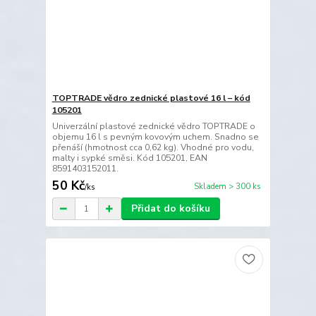
TOPTRADE vědro zednické plastové 16 l – kód
105201
Univerzální plastové zednické vědro TOPTRADE o
objemu 16 l s pevným kovovým uchem. Snadno se
přenáší (hmotnost cca 0,62 kg). Vhodné pro vodu,
malty i sypké směsi. Kód 105201, EAN
8591403152011.
50 Kč
Skladem > 300 ks
/
ks
Přidat do košíku