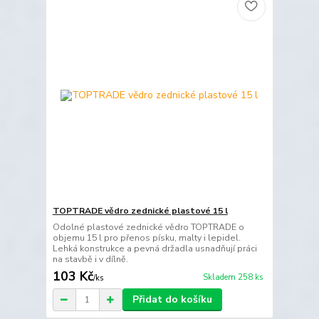
TOPTRADE vědro zednické plastové 15 l
Odolné plastové zednické vědro TOPTRADE o
objemu 15 l pro přenos písku, malty i lepidel.
Lehká konstrukce a pevná držadla usnadňují práci
na stavbě i v dílně.
103 Kč
Skladem 258 ks
/
ks
Přidat do košíku