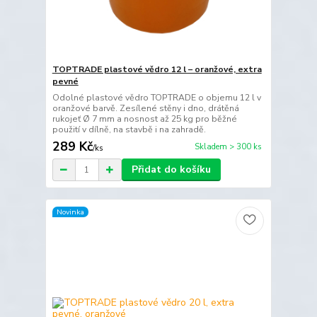
TOPTRADE plastové vědro 12 l – oranžové, extra
pevné
Odolné plastové vědro TOPTRADE o objemu 12 l v
oranžové barvě. Zesílené stěny i dno, drátěná
rukojeť Ø 7 mm a nosnost až 25 kg pro běžné
použití v dílně, na stavbě i na zahradě.
289 Kč
Skladem > 300 ks
/
ks
Přidat do košíku
Novinka