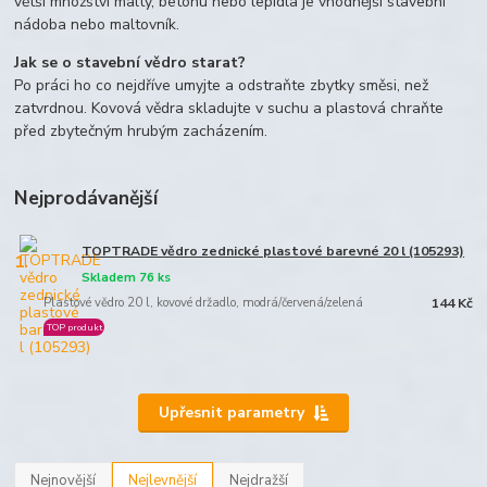
větší množství malty, betonu nebo lepidla je vhodnější stavební
nádoba nebo maltovník.
Jak se o stavební vědro starat?
Po práci ho co nejdříve umyjte a odstraňte zbytky směsi, než
zatvrdnou. Kovová vědra skladujte v suchu a plastová chraňte
před zbytečným hrubým zacházením.
Nejprodávanější
TOPTRADE vědro zednické plastové barevné 20 l (105293)
1.
Skladem 76 ks
Plastové vědro 20 l, kovové držadlo, modrá/červená/zelená
144 Kč
TOP produkt
Upřesnit parametry
Nejnovější
Nejlevnější
Nejdražší