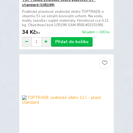
standard (105199)
Praktické plastové zednické vědro TOPTRADE o
objemu 5 l se silným kovovým uchem. Na vodu,
malty, lepidla i sypké materiály. Hmotnost cca 0,21
kg. Objednací kód 105199, EAN 8591403151991.
34 Kč
Skladem > 300 ks
/
ks
Přidat do košíku