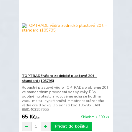
TOPTRADE vědro zednické plastové 20 l –
standard (105795)
Robustní plastové vědro TOPTRADE o objemu 20 l
ve standardním provedení bez výlevky. Díky
odolnému plastu a kovovému uchu se hodí na
vodu, maltu i sypké směsi. Hmotnost prázdného
vědra cca 0,62 kg. Objednací kód 105795, EAN
8591403157955.
65 Kč
Skladem > 300 ks
/
ks
Přidat do košíku