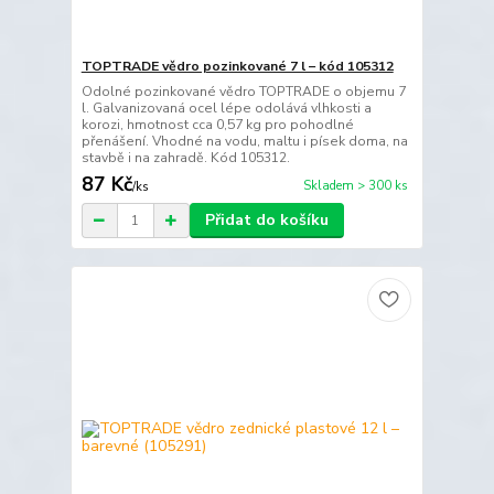
TOPTRADE vědro pozinkované 7 l – kód 105312
Odolné pozinkované vědro TOPTRADE o objemu 7
l. Galvanizovaná ocel lépe odolává vlhkosti a
korozi, hmotnost cca 0,57 kg pro pohodlné
přenášení. Vhodné na vodu, maltu i písek doma, na
stavbě i na zahradě. Kód 105312.
87 Kč
Skladem > 300 ks
/
ks
Přidat do košíku