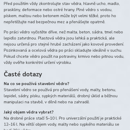
Před použitím vždy zkontrolujte stav vědra, hlavně ucho, madlo,
praskliny, deformace nebo ostré hrany. Plné vědro s vodou,
pískem, maltou nebo betonem může být velmi těžké, proto ho
nepřetěžujte nad bezpečnou mez a přenášejte opatrně.
Po práci vědro vyčistěte dříve, než malta, beton, sádra, tmel nebo
lepidlo zatvrdnou. Plastová vědra jsou lehká a praktická, ale
nejsou určená pro stejné hrubé zacházení jako kovové provedení.
Pozinkovaná a ocelová vědra po práci skladujte ideálně v suchu.
Pokud chcete vědro použít na potraviny, krmivo nebo pitnou vodu,
vždy ověřte konkrétní určení výrobku.
Časté dotazy
Na co se používá stavební vědro?
Stavební vědro se používá pro přenášení vody, malty, betonu,
lepidel, sádry, písku, sypkých materiálů, drobný úklid a běžnou
manipulaci na stavbě, v dílně nebo na zahradě.
Jaký objem vědra vybrat?
Na drobné práce stačí 5–10 l. Pro univerzální použití je praktické
12–16 l. Na větší objem vody, malty nebo sypkého materiálu se