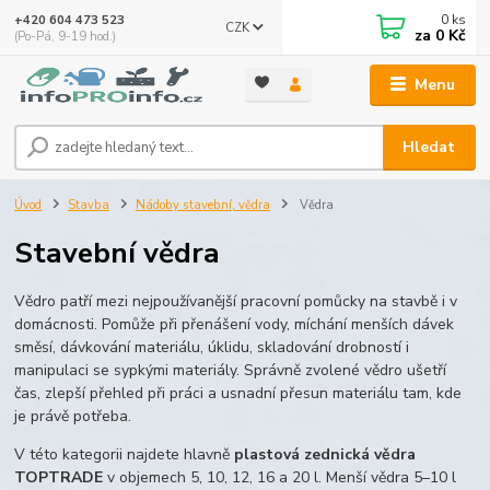
0
ks
+420 604 473 523
CZK
za
0 Kč
(Po-Pá, 9-19 hod.)
Menu
Hledat
Úvod
Stavba
Nádoby stavební, vědra
Vědra
Stavební vědra
Vědro patří mezi nejpoužívanější pracovní pomůcky na stavbě i v
domácnosti. Pomůže při přenášení vody, míchání menších dávek
směsí, dávkování materiálu, úklidu, skladování drobností i
manipulaci se sypkými materiály. Správně zvolené vědro ušetří
čas, zlepší přehled při práci a usnadní přesun materiálu tam, kde
je právě potřeba.
V této kategorii najdete hlavně
plastová zednická vědra
TOPTRADE
v objemech 5, 10, 12, 16 a 20 l. Menší vědra 5–10 l