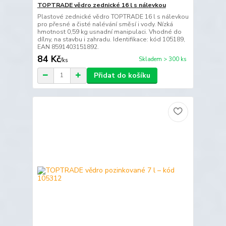
TOPTRADE vědro zednické 16 l s nálevkou
Plastové zednické vědro TOPTRADE 16 l s nálevkou
pro přesné a čisté nalévání směsí i vody. Nízká
hmotnost 0,59 kg usnadní manipulaci. Vhodné do
dílny, na stavbu i zahradu. Identifikace: kód 105189,
EAN 8591403151892.
84 Kč
Skladem > 300 ks
/
ks
Přidat do košíku