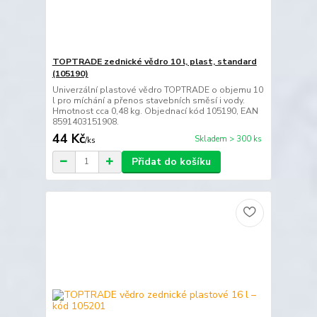
TOPTRADE zednické vědro 10 l, plast, standard
(105190)
Univerzální plastové vědro TOPTRADE o objemu 10
l pro míchání a přenos stavebních směsí i vody.
Hmotnost cca 0,48 kg. Objednací kód 105190, EAN
8591403151908.
44 Kč
Skladem > 300 ks
/
ks
Přidat do košíku