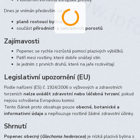
Dnes je vnímán především jako:
planě rostoucí bylina
,
součást
přírodních a zahradních porostů
.
Zajímavosti
Popenec se rychle rozrůstá pomocí plazivých výběžků.
Patří mezi rostliny, které dobře snášejí stín.
Je jedním z prvních druhů, které na jaře rozkvétají.
Legislativní upozornění (EU)
Podle nařízení (ES) č. 1924/2006 o výživových a zdravotních
tvrzeních
nelze uvádět zdravotní nebo léčebná tvrzení
, pokud
nejsou schválena Evropskou komisí.
Tento článek proto obsahuje pouze
obecné, botanické a
informativní údaje
a nepřisuzuje rostlině žádné zdravotní účinky.
Shrnutí
Popenec obecný (
Glechoma hederacea
)
je nízká plazivá bylina s