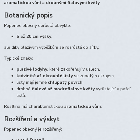
aromatickou vůní a drobnými fialovými květy
.
Botanický popis
Popenec obecný dorůstá obvykle:
5 až 20 cm výšky
,
ale díky plazivým výběžkům se rozrůstá do šířky.
Typické znaky:
plazivé lodyhy
, které zakořeňují v uzlech,
ledvinité až okrouhlé listy
se zubatým okrajem,
listy mají jemně
chlupatý povrch
,
drobné
fialové až modrofialové květy
vyrůstající v paždí
listů.
Rostlina má charakteristickou
aromatickou vůni
.
Rozšíření a výskyt
Popenec obecný je rozšířený: