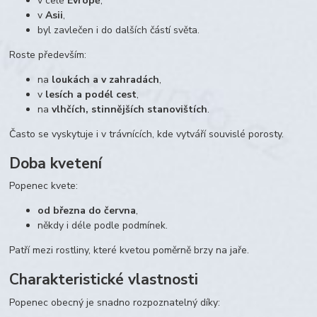
v celé
Evropě
,
v
Asii
,
byl zavlečen i do dalších částí světa.
Roste především:
na
loukách a v zahradách
,
v
lesích a podél cest
,
na
vlhčích, stinnějších stanovištích
.
Často se vyskytuje i v trávnících, kde vytváří souvislé porosty.
Doba kvetení
Popenec kvete:
od března do června
,
někdy i déle podle podmínek.
Patří mezi rostliny, které kvetou poměrně brzy na jaře.
Charakteristické vlastnosti
Popenec obecný je snadno rozpoznatelný díky: