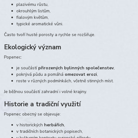
plazivému růstu,
okrouhlým listům,
fialovým květům,
typické aromatické vůni.
Často tvoří husté porosty a rychle se rozšiřuje.
Ekologický význam
Popenec:
je součástí
přirozených bylinných společenstev
,
pokrývá půdu a pomáhá
omezovat erozi
,
roste v různých podmínkách, včetně stinných míst.
Je běžnou součástí zahradní i volné krajiny.
Historie a tradiční využití
Popenec obecný se objevuje:
v historických
herbářích
,
v tradičních botanických popisech,
v kulturním kontextu evropské přírody.