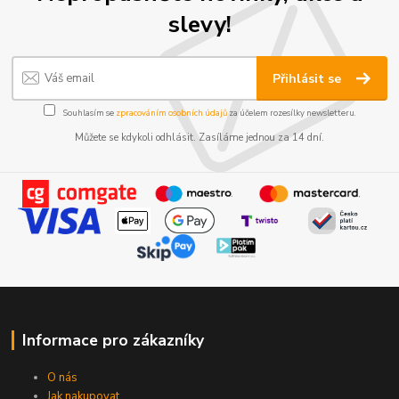
slevy!
Přihlásit se
Souhlasím se
zpracováním osobních údajů
za účelem rozesílky newsletteru.
Můžete se kdykoli odhlásit. Zasíláme jednou za 14 dní.
Informace pro zákazníky
O nás
Jak nakupovat