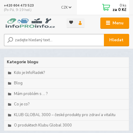
0
ks
+420 604 473 523
CZK
za
0 Kč
(Po-Pá, 9-19 hod.)
Menu
Hledat
Kategorie blogu
Kdo je InfoRadek?
Blog
Mám problém s ... ?
Co je co?
KLUB GLOBAL 3000 – české produkty pro zdraví a vitalitu
O produktech Klubu Global 3000