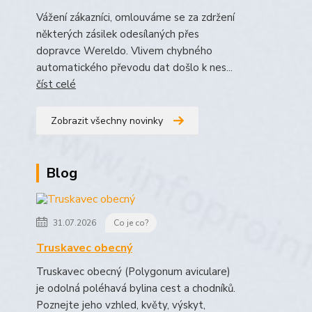
Vážení zákazníci, omlouváme se za zdržení
některých zásilek odesílaných přes
dopravce Wereldo. Vlivem chybného
automatického převodu dat došlo k nes...
číst celé
Zobrazit všechny novinky
Blog
31.07.2026
Co je co?
Truskavec obecný
Truskavec obecný (Polygonum aviculare)
je odolná poléhavá bylina cest a chodníků.
Poznejte jeho vzhled, květy, výskyt,