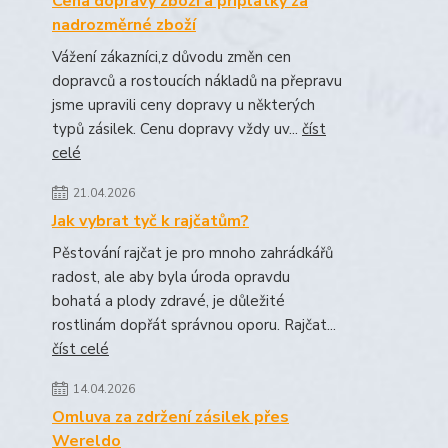
Cena dopravy zboží a příplatky za
nadrozměrné zboží
Vážení zákazníci,z důvodu změn cen
dopravců a rostoucích nákladů na přepravu
jsme upravili ceny dopravy u některých
typů zásilek. Cenu dopravy vždy uv...
číst
celé
21.04.2026
Jak vybrat tyč k rajčatům?
Pěstování rajčat je pro mnoho zahrádkářů
radost, ale aby byla úroda opravdu
bohatá a plody zdravé, je důležité
rostlinám dopřát správnou oporu. Rajčat...
číst celé
14.04.2026
Omluva za zdržení zásilek přes
Wereldo