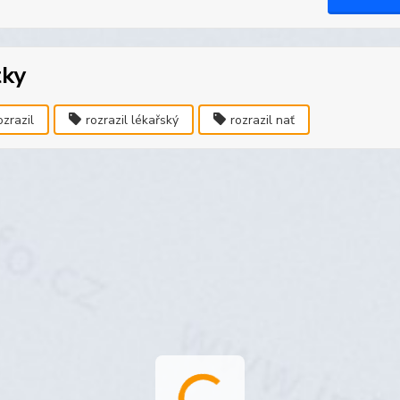
tky
ozrazil
rozrazil lékařský
rozrazil nať