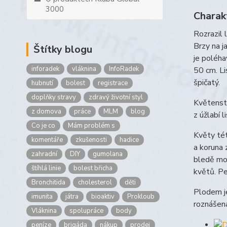
3000
Charak
Rozrazil 
Brzy na j
Štítky blogu
je poléha
inforadek
vláknina
InfoRadek
50 cm. Li
špičatý.
hubnutí
bolest
registrace
doplňky stravy
zdravý životní styl
Květenstv
z domova
práce
MLM
blog
z úžlabí 
Co je co
Mám problém s
Květy tét
komentáře
zkušenosti
hadice
a koruna 
zahradní
DIY
gumolana
bledě mod
štíhlá linie
bolest břicha
květů. Pe
Bronchitida
cholesterol
děti
Plodem je
imunita
játra
bioaktiv
Prokloub
roznášena
Vláknina
spolupráce
body
peníze
brigáda
nákup
prodej