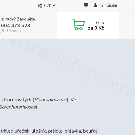
Přihlášení
CZK
 si rady? Zavolejte.
0
ks
 604 473 523
za
0 Kč
, 9-19 hod.)
 jitrocelovitých (
Plantaginaceae
). Ve
Scrophulariaceae
).
trhlec, úřečník, úložník, pršidlo, pršavka, bouřka.