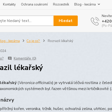
Kontakty
Ochrana soukromí
Rozcestník
Blog - kecárna
Nevíte
Hledat
+420
(Po-Pá
log - kecárna
Co je co?
Rozrazil lékařský
2024
co?
Komentáře (0)
azil lékařský
 lékařský
(
Veronica officinalis
) je vytrvalá léčivá rostlina z čeledi
taxonomických systémech byl řazen většinou mezi krtičníkovité (
 názvy
 přítržný kořen, veronika, tržník, hušec, ochvatná zelina, utrhlec, po