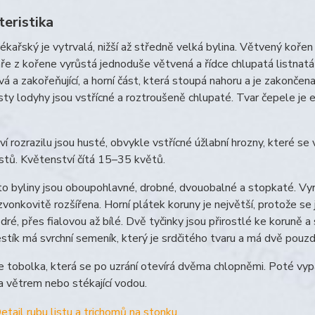
teristika
lékařský je vytrvalá, nižší až středně velká bylina. Větvený koře
aře z kořene vyrůstá jednoduše větvená a řídce chlupatá listnatá l
vá a zakořeňující, a horní část, která stoupá nahoru a je zakonč
sty lodyhy jsou vstřícné a roztroušeně chlupaté. Tvar čepele je e
í rozrazilu jsou husté, obvykle vstřícné úžlabní hrozny, které se
listů. Květenství čítá 15–35 květů.
o byliny jsou oboupohlavné, drobné, dvouobalné a stopkaté. Vyrůst
zvonkovitě rozšířena. Horní plátek koruny je největší, protože s
ré, přes fialovou až bílé. Dvě tyčinky jsou přirostlé ke koruně a s
stík má svrchní semeník, který je srdčitého tvaru a má dvě pouzd
 tobolka, která se po uzrání otevírá dvěma chlopněmi. Poté vyp
 větrem nebo stékající vodou.