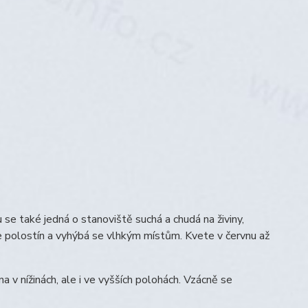
 se také jedná o stanoviště suchá a chudá na živiny,
íše polostín a vyhýbá se vlhkým místům. Kvete v červnu až
 v nížinách, ale i ve vyšších polohách. Vzácně se