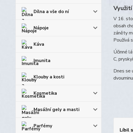
Využití
Dílna a vše do ní
V 16. sto
obsah cho
Nápoje
záněty mo
Používá s
Káva
Účinné lá
C, pryskyř
Imunita
Dnes se u
Klouby a kosti
dvouminut
Kosmetika
Masážní gely a masti
Parfémy
Líbil 