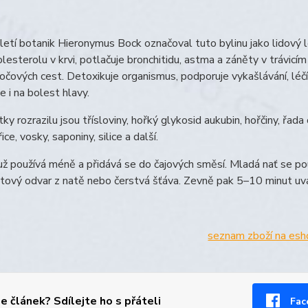
letí botanik Hieronymus Bock označoval tuto bylinu jako lidový l
lesterolu v krvi, potlačuje bronchitidu, astma a záněty v trávi
čových cest. Detoxikuje organismus, podporuje vykašlávání, léčí 
e i na bolest hlavy.
tky rozrazilu jsou třísloviny, hořký glykosid aukubin, hořčiny, řad
ice, vosky, saponiny, silice a další.
ž používá méně a přidává se do čajových směsí. Mladá nať se použ
ový odvar z natě nebo čerstvá šťáva. Zevně pak 5–10 minut uvař
seznam zboží na es
se článek? Sdílejte ho s přáteli
Fac