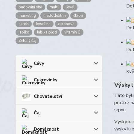
Det
budování sítě
multi
level
marketing
maltodextrin
škrob
skrob
kyselina
citronova
Det
jablko
Jablka plod
vitamín C
Zelený čaj
Det
Cévy
Kvě
Cukrovinky
Výskyt
Tato byli
Chovatelství
proto z n
srpnu.
Čaj
Vyskytuje
vyskytuje
Domácnost