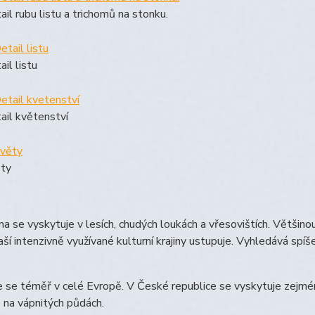
ail rubu listu a trichomů na stonku.
ail listu
ail květenství
ty
na se vyskytuje v lesích, chudých loukách a vřesovištích. Většinou
aší intenzivně využívané kulturní krajiny ustupuje. Vyhledává sp
 se téměř v celé Evropě. V České republice se vyskytuje zejména
 na vápnitých půdách.