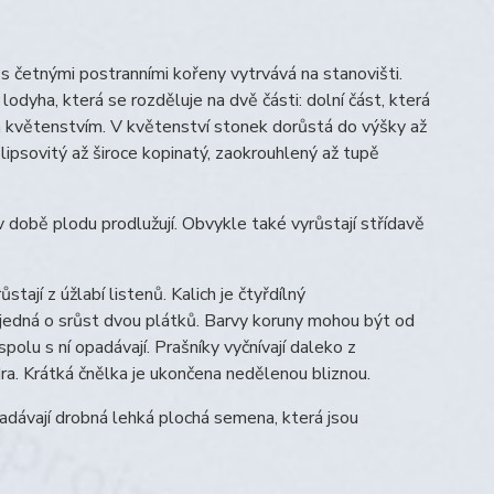
n s četnými postranními kořeny vytrvává na stanovišti.
odyha, která se rozděluje na dvě části: dolní část, která
ena květenstvím. V květenství stonek dorůstá do výšky až
lipsovitý až široce kopinatý, zaokrouhlený až tupě
 v době plodu prodlužují. Obvykle také vyrůstají střídavě
ají z úžlabí listenů. Kalich je čtyřdílný
e jedná o srůst dvou plátků. Barvy koruny mohou být od
polu s ní opadávají. Prašníky vyčnívají daleko z
ra. Krátká čnělka je ukončena nedělenou bliznou.
adávají drobná lehká plochá semena, která jsou