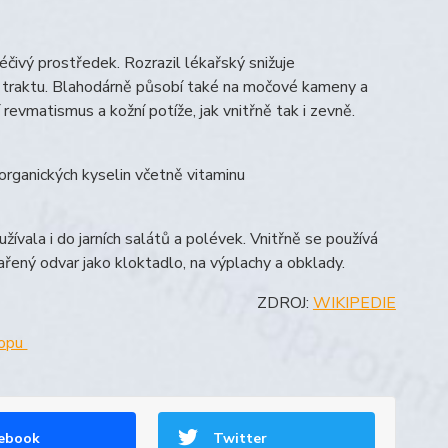
éčivý prostředek. Rozrazil lékařský snižuje
cím traktu. Blahodárně působí také na močové kameny a
revmatismus a kožní potíže, jak vnitřně tak i zevně.
a organických kyselin včetně vitaminu
ívala i do jarních salátů a polévek. Vnitřně se používá
ený odvar jako kloktadlo, na výplachy a obklady.
ZDROJ:
WIKIPEDIE
hopu
ebook
Twitter