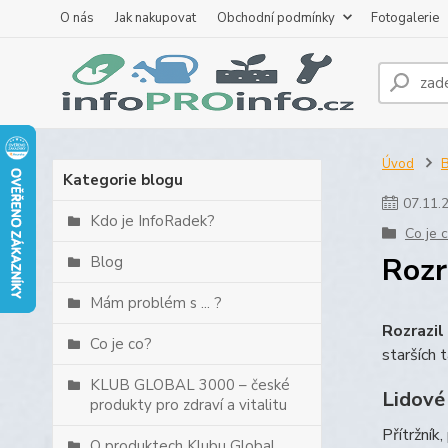
O nás
Jak nakupovat
Obchodní podmínky
Fotogalerie
Úvod
B
Kategorie blogu
07
.
11
.
Kdo je InfoRadek?
Co je 
Rozr
Blog
Mám problém s ... ?
Rozrazil
Co je co?
starších 
KLUB GLOBAL 3000 – české
Lidové
produkty pro zdraví a vitalitu
Přítržník,
O produktech Klubu Global