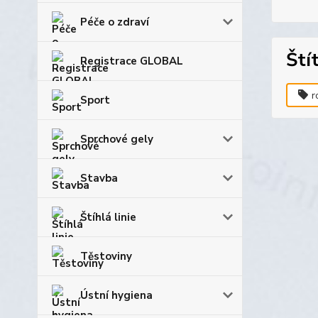
Péče o zdraví
Ští
Registrace GLOBAL
r
Sport
Sprchové gely
Stavba
Štíhlá linie
Těstoviny
Ústní hygiena