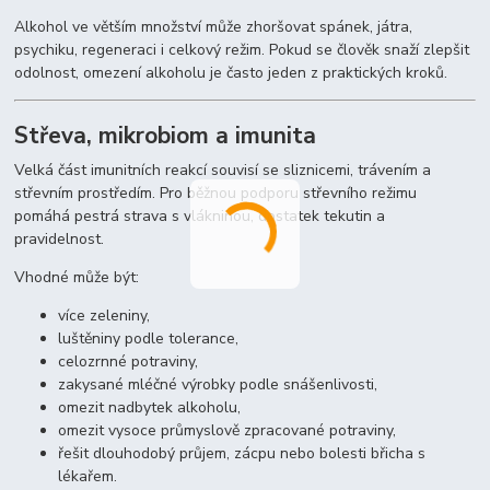
Alkohol ve větším množství může zhoršovat spánek, játra,
psychiku, regeneraci i celkový režim. Pokud se člověk snaží zlepšit
odolnost, omezení alkoholu je často jeden z praktických kroků.
Střeva, mikrobiom a imunita
Velká část imunitních reakcí souvisí se sliznicemi, trávením a
střevním prostředím. Pro běžnou podporu střevního režimu
pomáhá pestrá strava s vlákninou, dostatek tekutin a
pravidelnost.
Vhodné může být:
více zeleniny,
luštěniny podle tolerance,
celozrnné potraviny,
zakysané mléčné výrobky podle snášenlivosti,
omezit nadbytek alkoholu,
omezit vysoce průmyslově zpracované potraviny,
řešit dlouhodobý průjem, zácpu nebo bolesti břicha s
lékařem.