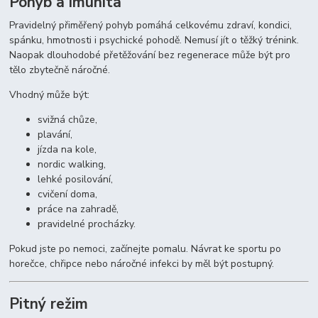
Pohyb a imunita
Pravidelný přiměřený pohyb pomáhá celkovému zdraví, kondici,
spánku, hmotnosti i psychické pohodě. Nemusí jít o těžký trénink.
Naopak dlouhodobé přetěžování bez regenerace může být pro
tělo zbytečně náročné.
Vhodný může být:
svižná chůze,
plavání,
jízda na kole,
nordic walking,
lehké posilování,
cvičení doma,
práce na zahradě,
pravidelné procházky.
Pokud jste po nemoci, začínejte pomalu. Návrat ke sportu po
horečce, chřipce nebo náročné infekci by měl být postupný.
Pitný režim