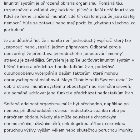
Imunitní systém je přirozená obrana organismu. Pomáhá tělu
rozpoznávat a zvládat viry, bakterie, plísně a další nežádoucí vlivy.
Když se řekne „snížená imunita“, lidé tím často myslí, že jsou častěji
nemocní, hůře se zotavují nebo mají pocit, že „chytnou všechno, co
jde kolem“.
Je ale důležité říct, že imunita není jednoduchý vypínač, který lze
„zapnout“ nebo „zesílit“ jedním přípravkem. Odborné zdroje
upozorňují, že představa jednoduchého „boostování imunity“
stravou je zavádějící. Smyslem je spíše udržovat imunitní systém v
běžné funkci a předcházet nedostatkům živin, podvýživě,
dlouhodobému vyčerpání a dalším faktorům, které mohou
obranyschopnost oslabovat. Mayo Clinic Health System uvádí, že
dobrá strava imunitní systém „neboostuje“ nad normální úroveň,
ale pomáhá udržovat jeho funkci a předcházet nedostatkům živin.
Snížená odolnost organismu může být přechodná, například po
nemoci, při dlouhodobém stresu, nedostatku spánku nebo po
náročném období. Někdy ale může souviset s chronickým
onemocněním, užíváním léků, onkologickou léčbou, cukrovkou,
poruchou výživy, vyšším věkem nebo skutečnou poruchou imunity.