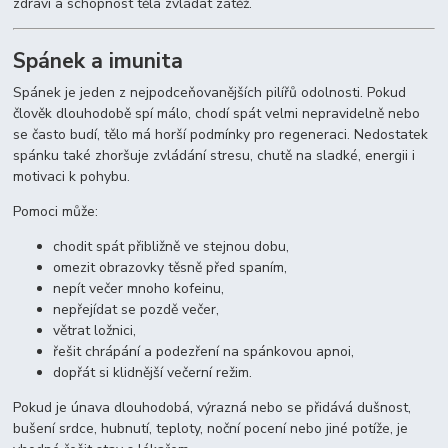
zdraví a schopnost těla zvládat zátěž.
Spánek a imunita
Spánek je jeden z nejpodceňovanějších pilířů odolnosti. Pokud
člověk dlouhodobě spí málo, chodí spát velmi nepravidelně nebo
se často budí, tělo má horší podmínky pro regeneraci. Nedostatek
spánku také zhoršuje zvládání stresu, chutě na sladké, energii i
motivaci k pohybu.
Pomoci může:
chodit spát přibližně ve stejnou dobu,
omezit obrazovky těsně před spaním,
nepít večer mnoho kofeinu,
nepřejídat se pozdě večer,
větrat ložnici,
řešit chrápání a podezření na spánkovou apnoi,
dopřát si klidnější večerní režim.
Pokud je únava dlouhodobá, výrazná nebo se přidává dušnost,
bušení srdce, hubnutí, teploty, noční pocení nebo jiné potíže, je