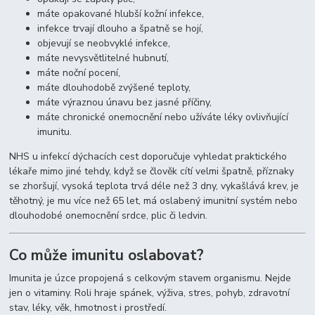
máte opakované hlubší kožní infekce,
infekce trvají dlouho a špatně se hojí,
objevují se neobvyklé infekce,
máte nevysvětlitelné hubnutí,
máte noční pocení,
máte dlouhodobě zvýšené teploty,
máte výraznou únavu bez jasné příčiny,
máte chronické onemocnění nebo užíváte léky ovlivňující
imunitu.
NHS u infekcí dýchacích cest doporučuje vyhledat praktického
lékaře mimo jiné tehdy, když se člověk cítí velmi špatně, příznaky
se zhoršují, vysoká teplota trvá déle než 3 dny, vykašlává krev, je
těhotný, je mu více než 65 let, má oslabený imunitní systém nebo
dlouhodobé onemocnění srdce, plic či ledvin.
Co může imunitu oslabovat?
Imunita je úzce propojená s celkovým stavem organismu. Nejde
jen o vitaminy. Roli hraje spánek, výživa, stres, pohyb, zdravotní
stav, léky, věk, hmotnost i prostředí.