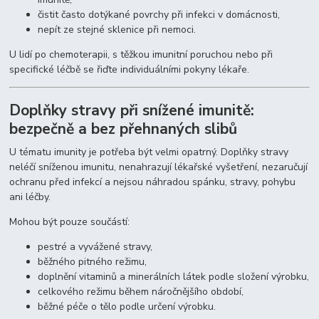
čistit často dotýkané povrchy při infekci v domácnosti,
nepít ze stejné sklenice při nemoci.
U lidí po chemoterapii, s těžkou imunitní poruchou nebo při
specifické léčbě se řiďte individuálními pokyny lékaře.
Doplňky stravy při snížené imunitě:
bezpečně a bez přehnaných slibů
U tématu imunity je potřeba být velmi opatrný. Doplňky stravy
neléčí sníženou imunitu, nenahrazují lékařské vyšetření, nezaručují
ochranu před infekcí a nejsou náhradou spánku, stravy, pohybu
ani léčby.
Mohou být pouze součástí:
pestré a vyvážené stravy,
běžného pitného režimu,
doplnění vitaminů a minerálních látek podle složení výrobku,
celkového režimu během náročnějšího období,
běžné péče o tělo podle určení výrobku.