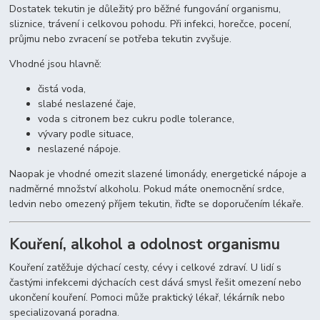
Dostatek tekutin je důležitý pro běžné fungování organismu,
sliznice, trávení i celkovou pohodu. Při infekci, horečce, pocení,
průjmu nebo zvracení se potřeba tekutin zvyšuje.
Vhodné jsou hlavně:
čistá voda,
slabé neslazené čaje,
voda s citronem bez cukru podle tolerance,
vývary podle situace,
neslazené nápoje.
Naopak je vhodné omezit slazené limonády, energetické nápoje a
nadměrné množství alkoholu. Pokud máte onemocnění srdce,
ledvin nebo omezený příjem tekutin, řiďte se doporučením lékaře.
Kouření, alkohol a odolnost organismu
Kouření zatěžuje dýchací cesty, cévy i celkové zdraví. U lidí s
častými infekcemi dýchacích cest dává smysl řešit omezení nebo
ukončení kouření. Pomoci může praktický lékař, lékárník nebo
specializovaná poradna.