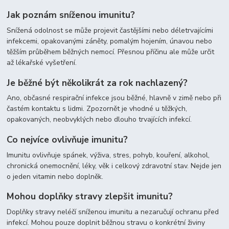
Jak poznám sníženou imunitu?
Snížená odolnost se může projevit častějšími nebo déletrvajícími
infekcemi, opakovanými záněty, pomalým hojením, únavou nebo
těžším průběhem běžných nemocí. Přesnou příčinu ale může určit
až lékařské vyšetření.
Je běžné být několikrát za rok nachlazený?
Ano, občasné respirační infekce jsou běžné, hlavně v zimě nebo při
častém kontaktu s lidmi. Zpozornět je vhodné u těžkých,
opakovaných, neobvyklých nebo dlouho trvajících infekcí.
Co nejvíce ovlivňuje imunitu?
Imunitu ovlivňuje spánek, výživa, stres, pohyb, kouření, alkohol,
chronická onemocnění, léky, věk i celkový zdravotní stav. Nejde jen
o jeden vitamin nebo doplněk.
Mohou doplňky stravy zlepšit imunitu?
Doplňky stravy neléčí sníženou imunitu a nezaručují ochranu před
infekcí. Mohou pouze doplnit běžnou stravu o konkrétní živiny