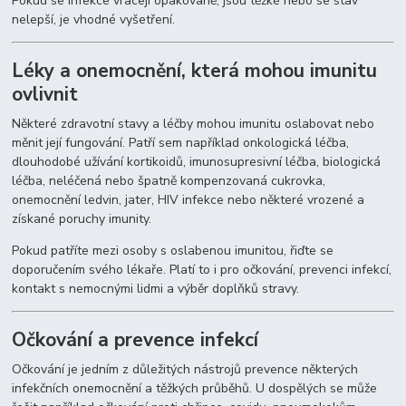
Pokud se infekce vracejí opakovaně, jsou těžké nebo se stav
nelepší, je vhodné vyšetření.
Léky a onemocnění, která mohou imunitu
ovlivnit
Některé zdravotní stavy a léčby mohou imunitu oslabovat nebo
měnit její fungování. Patří sem například onkologická léčba,
dlouhodobé užívání kortikoidů, imunosupresivní léčba, biologická
léčba, neléčená nebo špatně kompenzovaná cukrovka,
onemocnění ledvin, jater, HIV infekce nebo některé vrozené a
získané poruchy imunity.
Pokud patříte mezi osoby s oslabenou imunitou, řiďte se
doporučením svého lékaře. Platí to i pro očkování, prevenci infekcí,
kontakt s nemocnými lidmi a výběr doplňků stravy.
Očkování a prevence infekcí
Očkování je jedním z důležitých nástrojů prevence některých
infekčních onemocnění a těžkých průběhů. U dospělých se může