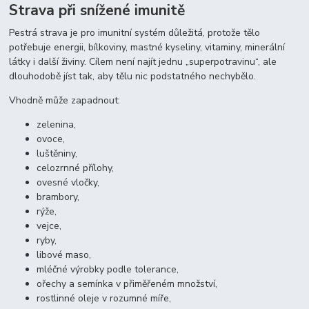
Strava při snížené imunitě
Pestrá strava je pro imunitní systém důležitá, protože tělo
potřebuje energii, bílkoviny, mastné kyseliny, vitaminy, minerální
látky i další živiny. Cílem není najít jednu „superpotravinu“, ale
dlouhodobě jíst tak, aby tělu nic podstatného nechybělo.
Vhodně může zapadnout:
zelenina,
ovoce,
luštěniny,
celozrnné přílohy,
ovesné vločky,
brambory,
rýže,
vejce,
ryby,
libové maso,
mléčné výrobky podle tolerance,
ořechy a semínka v přiměřeném množství,
rostlinné oleje v rozumné míře,