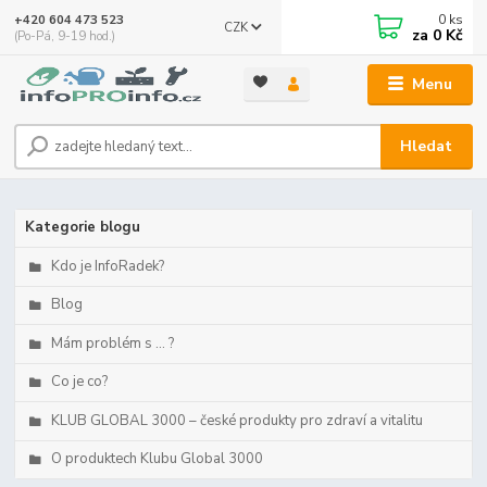
0
ks
+420 604 473 523
CZK
za
0 Kč
(Po-Pá, 9-19 hod.)
Menu
Hledat
Kategorie blogu
Kdo je InfoRadek?
Blog
Mám problém s ... ?
Co je co?
KLUB GLOBAL 3000 – české produkty pro zdraví a vitalitu
O produktech Klubu Global 3000