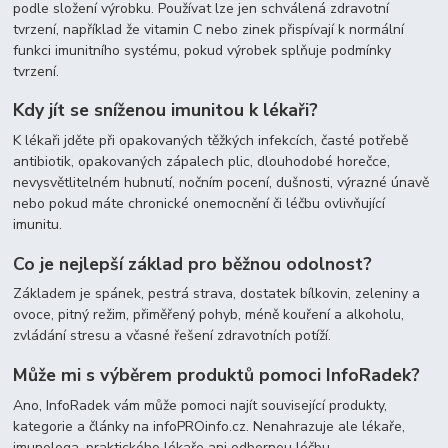
podle složení výrobku. Používat lze jen schválená zdravotní
tvrzení, například že vitamin C nebo zinek přispívají k normální
funkci imunitního systému, pokud výrobek splňuje podmínky
tvrzení.
Kdy jít se sníženou imunitou k lékaři?
K lékaři jděte při opakovaných těžkých infekcích, časté potřebě
antibiotik, opakovaných zápalech plic, dlouhodobé horečce,
nevysvětlitelném hubnutí, nočním pocení, dušnosti, výrazné únavě
nebo pokud máte chronické onemocnění či léčbu ovlivňující
imunitu.
Co je nejlepší základ pro běžnou odolnost?
Základem je spánek, pestrá strava, dostatek bílkovin, zeleniny a
ovoce, pitný režim, přiměřený pohyb, méně kouření a alkoholu,
zvládání stresu a včasné řešení zdravotních potíží.
Může mi s výběrem produktů pomoci InfoRadek?
Ano, InfoRadek vám může pomoci najít související produkty,
kategorie a články na infoPROinfo.cz. Nenahrazuje ale lékaře,
imunologa, praktického lékaře ani odbornou léčbu.