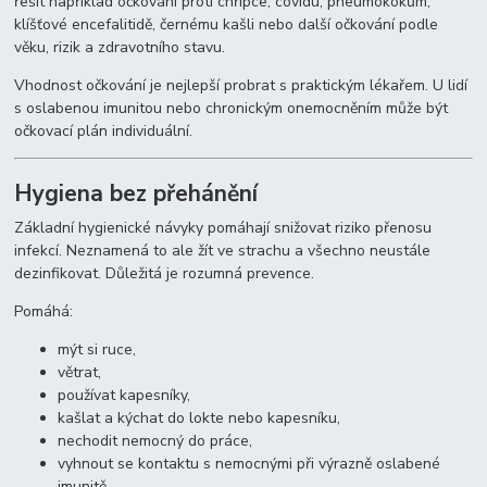
řešit například očkování proti chřipce, covidu, pneumokokům,
klíšťové encefalitidě, černému kašli nebo další očkování podle
věku, rizik a zdravotního stavu.
Vhodnost očkování je nejlepší probrat s praktickým lékařem. U lidí
s oslabenou imunitou nebo chronickým onemocněním může být
očkovací plán individuální.
Hygiena bez přehánění
Základní hygienické návyky pomáhají snižovat riziko přenosu
infekcí. Neznamená to ale žít ve strachu a všechno neustále
dezinfikovat. Důležitá je rozumná prevence.
Pomáhá:
mýt si ruce,
větrat,
používat kapesníky,
kašlat a kýchat do lokte nebo kapesníku,
nechodit nemocný do práce,
vyhnout se kontaktu s nemocnými při výrazně oslabené
imunitě,