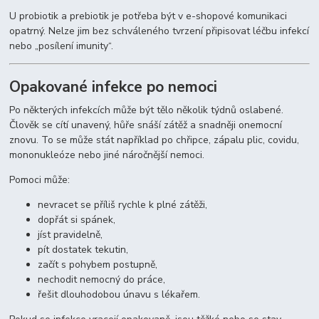
U probiotik a prebiotik je potřeba být v e-shopové komunikaci
opatrný. Nelze jim bez schváleného tvrzení připisovat léčbu infekcí
nebo „posílení imunity“.
Opakované infekce po nemoci
Po některých infekcích může být tělo několik týdnů oslabené.
Člověk se cítí unavený, hůře snáší zátěž a snadněji onemocní
znovu. To se může stát například po chřipce, zápalu plic, covidu,
mononukleóze nebo jiné náročnější nemoci.
Pomoci může:
nevracet se příliš rychle k plné zátěži,
dopřát si spánek,
jíst pravidelně,
pít dostatek tekutin,
začít s pohybem postupně,
nechodit nemocný do práce,
řešit dlouhodobou únavu s lékařem.