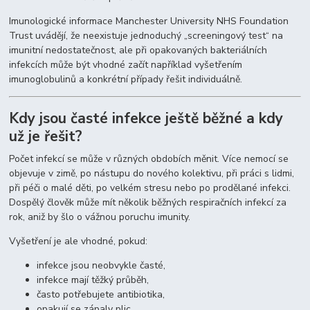
Imunologické informace Manchester University NHS Foundation
Trust uvádějí, že neexistuje jednoduchý „screeningový test“ na
imunitní nedostatečnost, ale při opakovaných bakteriálních
infekcích může být vhodné začít například vyšetřením
imunoglobulinů a konkrétní případy řešit individuálně.
Kdy jsou časté infekce ještě běžné a kdy
už je řešit?
Počet infekcí se může v různých obdobích měnit. Více nemocí se
objevuje v zimě, po nástupu do nového kolektivu, při práci s lidmi,
při péči o malé děti, po velkém stresu nebo po prodělané infekci.
Dospělý člověk může mít několik běžných respiračních infekcí za
rok, aniž by šlo o vážnou poruchu imunity.
Vyšetření je ale vhodné, pokud:
infekce jsou neobvykle časté,
infekce mají těžký průběh,
často potřebujete antibiotika,
opakují se zápaly plic,