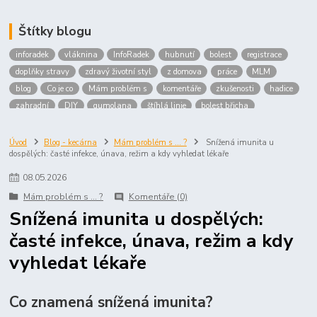
Štítky blogu
inforadek
vláknina
InfoRadek
hubnutí
bolest
registrace
doplňky stravy
zdravý životní styl
z domova
práce
MLM
blog
Co je co
Mám problém s
komentáře
zkušenosti
hadice
zahradní
DIY
gumolana
štíhlá linie
bolest břicha
Bronchitida
cholesterol
děti
imunita
játra
bioaktiv
Prokloub
Vláknina
spolupráce
body
peníze
brigáda
Úvod
Blog - kecárna
Mám problém s ... ?
Snížená imunita u
dospělých: časté infekce, únava, režim a kdy vyhledat lékaře
nákup
prodej
budování sítě
multi
level
marketing
maltodextrin
škrob
skrob
kyselina
citronova
jablko
08
.
05
.
2026
Jablka plod
vitamín C
Zelený čaj
Mám problém s ... ?
Komentáře (0)
Snížená imunita u dospělých:
časté infekce, únava, režim a kdy
vyhledat lékaře
Co znamená snížená imunita?