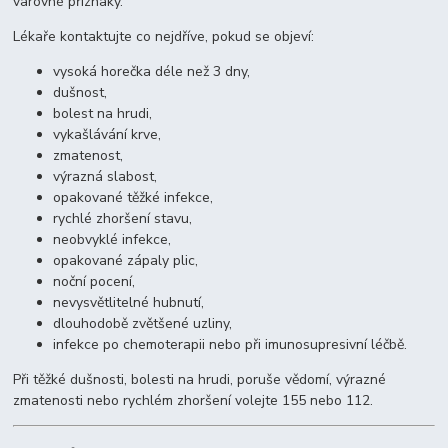
varovné příznaky.
Lékaře kontaktujte co nejdříve, pokud se objeví:
vysoká horečka déle než 3 dny,
dušnost,
bolest na hrudi,
vykašlávání krve,
zmatenost,
výrazná slabost,
opakované těžké infekce,
rychlé zhoršení stavu,
neobvyklé infekce,
opakované zápaly plic,
noční pocení,
nevysvětlitelné hubnutí,
dlouhodobě zvětšené uzliny,
infekce po chemoterapii nebo při imunosupresivní léčbě.
Při těžké dušnosti, bolesti na hrudi, poruše vědomí, výrazné
zmatenosti nebo rychlém zhoršení volejte 155 nebo 112.