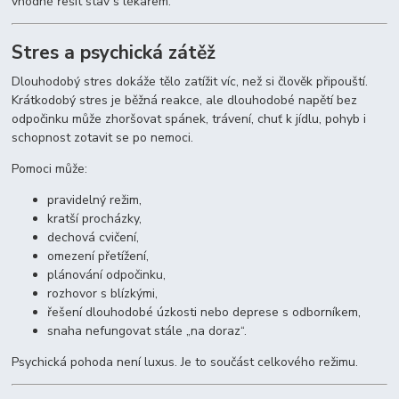
vhodné řešit stav s lékařem.
Stres a psychická zátěž
Dlouhodobý stres dokáže tělo zatížit víc, než si člověk připouští.
Krátkodobý stres je běžná reakce, ale dlouhodobé napětí bez
odpočinku může zhoršovat spánek, trávení, chuť k jídlu, pohyb i
schopnost zotavit se po nemoci.
Pomoci může:
pravidelný režim,
kratší procházky,
dechová cvičení,
omezení přetížení,
plánování odpočinku,
rozhovor s blízkými,
řešení dlouhodobé úzkosti nebo deprese s odborníkem,
snaha nefungovat stále „na doraz“.
Psychická pohoda není luxus. Je to součást celkového režimu.