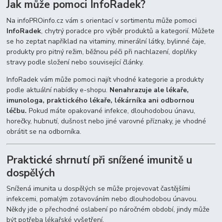
Jak může pomoci InfoRadek?
Na infoPROinfo.cz vám s orientací v sortimentu může pomoci
InfoRadek
, chytrý poradce pro výběr produktů a kategorií. Můžete
se ho zeptat například na vitaminy, minerální látky, bylinné čaje,
produkty pro pitný režim, běžnou péči při nachlazení, doplňky
stravy podle složení nebo související články.
InfoRadek vám může pomoci najít vhodné kategorie a produkty
podle aktuální nabídky e-shopu.
Nenahrazuje ale lékaře,
imunologa, praktického lékaře, lékárníka ani odbornou
léčbu.
Pokud máte opakované infekce, dlouhodobou únavu,
horečky, hubnutí, dušnost nebo jiné varovné příznaky, je vhodné
obrátit se na odborníka.
Praktické shrnutí při snížené imunitě u
dospělých
Snížená imunita u dospělých se může projevovat častějšími
infekcemi, pomalým zotavováním nebo dlouhodobou únavou.
Někdy jde o přechodné oslabení po náročném období, jindy může
být potřeba lékařské vyšetření.