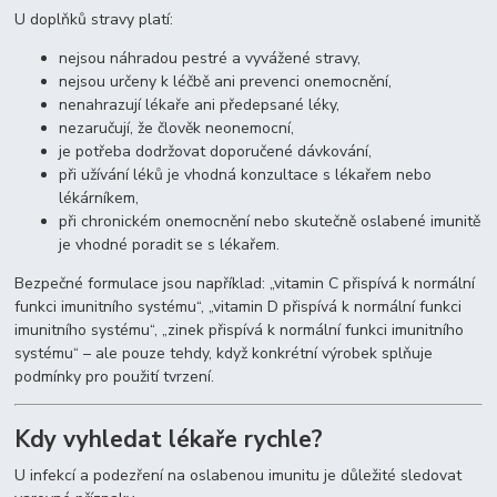
U doplňků stravy platí:
nejsou náhradou pestré a vyvážené stravy,
nejsou určeny k léčbě ani prevenci onemocnění,
nenahrazují lékaře ani předepsané léky,
nezaručují, že člověk neonemocní,
je potřeba dodržovat doporučené dávkování,
při užívání léků je vhodná konzultace s lékařem nebo
lékárníkem,
při chronickém onemocnění nebo skutečně oslabené imunitě
je vhodné poradit se s lékařem.
Bezpečné formulace jsou například: „vitamin C přispívá k normální
funkci imunitního systému“, „vitamin D přispívá k normální funkci
imunitního systému“, „zinek přispívá k normální funkci imunitního
systému“ – ale pouze tehdy, když konkrétní výrobek splňuje
podmínky pro použití tvrzení.
Kdy vyhledat lékaře rychle?
U infekcí a podezření na oslabenou imunitu je důležité sledovat