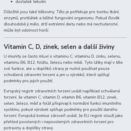
dostatek tekutin.
Důležité jsou také bílkoviny. Tělo je potřebuje pro tvorbu tkání,
enzymů, protilátek a běžné fungování organismu. Pokud člověk
dlouhodobě jí málo, drží extrémní dietu nebo má nechutenství,
může být odolnost horší.
Vitamin C, D, zinek, selen a další živiny
U imunity se často mluví o vitaminu C, vitaminu D, zinku, selenu,
vitaminu B6, B12, folátu, železu nebo mědi. Tyto látky mají v těle
své funkce, ale u doplňků stravy je nutné používat pouze
schválená zdravotní tvrzení a jen u výrobků, které splňují
podmínky pro jejich použití.
Evropský registr zdravotních tvrzení uvádí například schválená
tvrzení, že vitamin C, vitamin D, vitamin B6, vitamin B12, zinek,
selen, železo, měď a folát přispívají k normální funkci imunitního
systému, pokud výrobek splňuje podmínky pro použití daného
tvrzení. Evropská komise zároveň uvádí, že EU registr slouží jako
přehled povolených i nepovolených zdravotních tvrzení pro
potraviny a doplňky stravy.