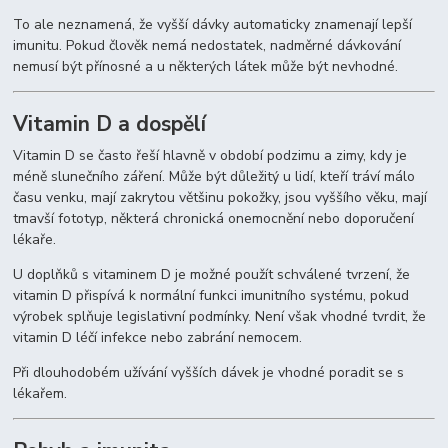
To ale neznamená, že vyšší dávky automaticky znamenají lepší
imunitu. Pokud člověk nemá nedostatek, nadměrné dávkování
nemusí být přínosné a u některých látek může být nevhodné.
Vitamin D a dospělí
Vitamin D se často řeší hlavně v období podzimu a zimy, kdy je
méně slunečního záření. Může být důležitý u lidí, kteří tráví málo
času venku, mají zakrytou většinu pokožky, jsou vyššího věku, mají
tmavší fototyp, některá chronická onemocnění nebo doporučení
lékaře.
U doplňků s vitaminem D je možné použít schválené tvrzení, že
vitamin D přispívá k normální funkci imunitního systému, pokud
výrobek splňuje legislativní podmínky. Není však vhodné tvrdit, že
vitamin D léčí infekce nebo zabrání nemocem.
Při dlouhodobém užívání vyšších dávek je vhodné poradit se s
lékařem.