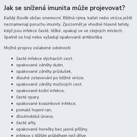
Jak se snížená imunita může projevovat?
Každý člověk občas onemocní. Běžná rýma, kašel nebo viróza ještě
neznamenají poruchu imunity. Zpozornět je vhodné hlavně tehdy,
když jsou infekce časté, těžké, opakují se ve stejných místech,
špatně se hojí nebo vyžadují opakovaně antibiotika.
Možné projevy oslabené odolnosti:
časté infekce dýchacích cest,
opakované záněty dutin,
opakované záněty průdušek,
dlouhé zotavování po běžné viróze,
opakované záněty močových cest,
opakované kožní infekce,
časté opary,
opakované kvasinkové infekce,
pomalé hojení ran,
dlouhodobá únava,
časté afty,
opakované horečky bez jasné příčiny,
infekce s těžším průběhem než dříve.