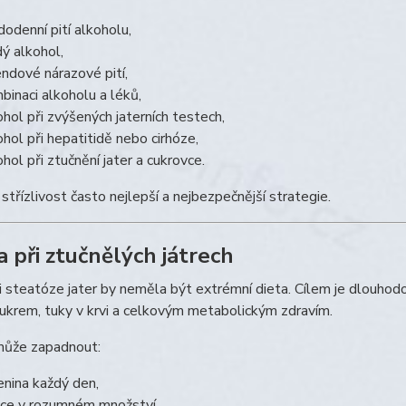
dodenní pití alkoholu,
dý alkohol,
endové nárazové pití,
binaci alkoholu a léků,
ohol při zvýšených jaterních testech,
ohol při hepatitidě nebo cirhóze,
ohol při ztučnění jater a cukrovce.
e střízlivost často nejlepší a nejbezpečnější strategie.
a při ztučnělých játrech
i steatóze jater by neměla být extrémní dieta. Cílem je dlouhodo
ukrem, tuky v krvi a celkovým metabolickým zdravím.
ůže zapadnout:
enina každý den,
ce v rozumném množství,