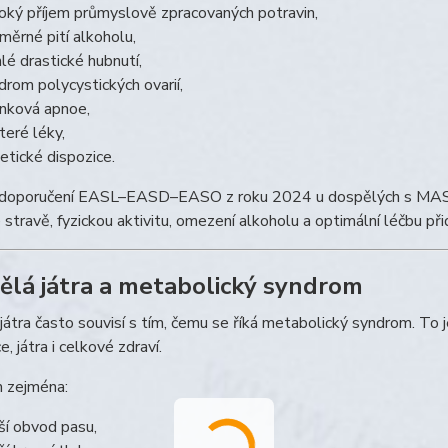
oký příjem průmyslově zpracovaných potravin,
měrné pití alkoholu,
hlé drastické hubnutí,
drom polycystických ovarií,
nková apnoe,
teré léky,
etické dispozice.
doporučení EASL–EASD–EASO z roku 2024 u dospělých s MASLD z
stravě, fyzickou aktivitu, omezení alkoholu a optimální léčbu p
ělá játra a metabolický syndrom
játra často souvisí s tím, čemu se říká metabolický syndrom. To j
e, játra i celkové zdraví.
m zejména:
ší obvod pasu,