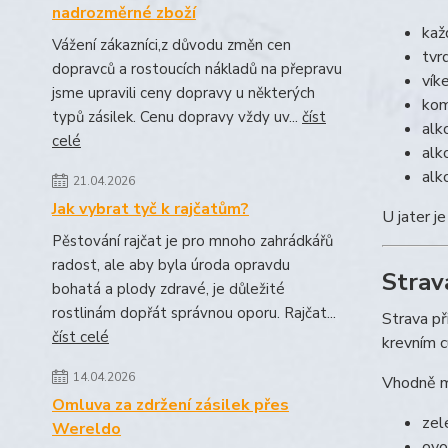
nadrozměrné zboží
kaž
Vážení zákazníci,z důvodu změn cen
tvr
dopravců a rostoucích nákladů na přepravu
vík
jsme upravili ceny dopravy u některých
kom
typů zásilek. Cenu dopravy vždy uv...
číst
alk
celé
alk
alk
21.04.2026
Jak vybrat tyč k rajčatům?
U jater j
Pěstování rajčat je pro mnoho zahrádkářů
radost, ale aby byla úroda opravdu
Strav
bohatá a plody zdravé, je důležité
rostlinám dopřát správnou oporu. Rajčat...
Strava př
číst celé
krevním c
14.04.2026
Vhodně m
Omluva za zdržení zásilek přes
zel
Wereldo
ovo