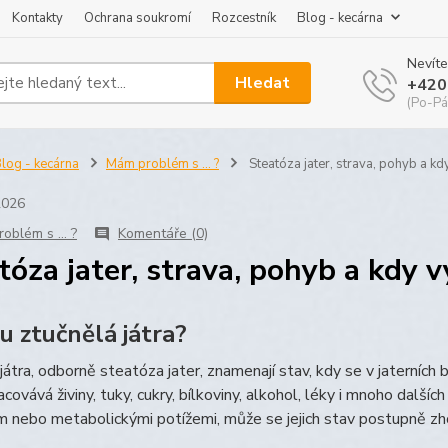
Kontakty
Ochrana soukromí
Rozcestník
Blog - kecárna
Nevíte
Hledat
+420
(Po-Pá
log - kecárna
Mám problém s ... ?
Steatóza jater, strava, pohyb a kd
2026
oblém s ... ?
Komentáře (0)
tóza jater, strava, pohyb a kdy 
u ztučnělá játra?
játra, odborně steatóza jater, znamenají stav, kdy se v jaterních b
acovává živiny, tuky, cukry, bílkoviny, alkohol, léky i mnoho dalš
 nebo metabolickými potížemi, může se jejich stav postupně zh