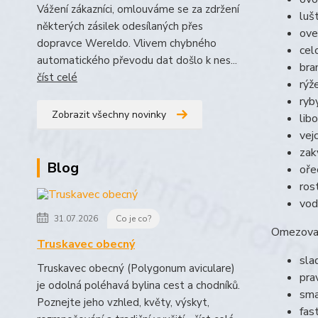
Vážení zákazníci, omlouváme se za zdržení
luš
některých zásilek odesílaných přes
ove
dopravce Wereldo. Vlivem chybného
cel
automatického převodu dat došlo k nes...
bra
číst celé
rýže
ryby
Zobrazit všechny novinky
lib
vej
zak
Blog
oře
ros
vod
31.07.2026
Co je co?
Omezovat
Truskavec obecný
sla
Truskavec obecný (Polygonum aviculare)
pra
je odolná poléhavá bylina cest a chodníků.
sma
Poznejte jeho vzhled, květy, výskyt,
fas