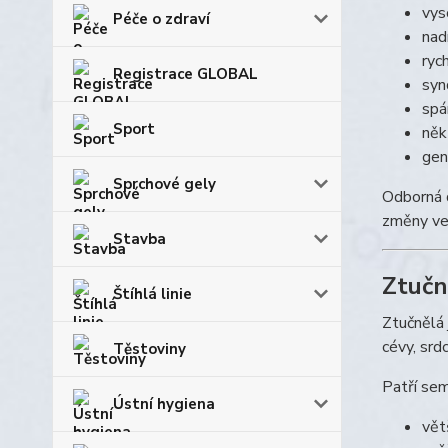
vys
Péče o zdraví
nad
ryc
Registrace GLOBAL
syn
spá
Sport
něk
gen
Sprchové gely
Odborná 
změny ve 
Stavba
Ztučn
Štíhlá linie
Ztučnělá 
cévy, srdc
Těstoviny
Patří se
Ústní hygiena
vět