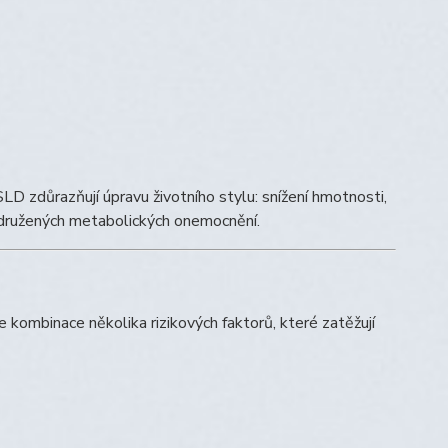
důrazňují úpravu životního stylu: snížení hmotnosti,
řidružených metabolických onemocnění.
e kombinace několika rizikových faktorů, které zatěžují