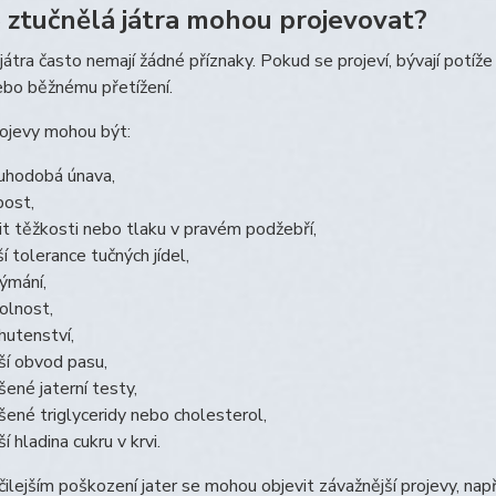
e ztučnělá játra mohou projevovat?
játra často nemají žádné příznaky. Pokud se projeví, bývají potíže 
ebo běžnému přetížení.
ojevy mohou být:
uhodobá únava,
bost,
it těžkosti nebo tlaku v pravém podžebří,
ší tolerance tučných jídel,
ýmání,
olnost,
hutenství,
ší obvod pasu,
šené jaterní testy,
šené triglyceridy nebo cholesterol,
í hladina cukru v krvi.
čilejším poškození jater se mohou objevit závažnější projevy, na