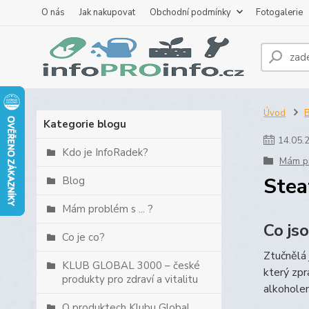
O nás
Jak nakupovat
Obchodní podmínky
Fotogalerie
Úvod
B
Kategorie blogu
14
.
05
.
Kdo je InfoRadek?
Mám pr
Stea
Blog
Mám problém s ... ?
Co jso
Co je co?
Ztučnělá 
KLUB GLOBAL 3000 – české
který zpr
produkty pro zdraví a vitalitu
alkoholem
O produktech Klubu Global