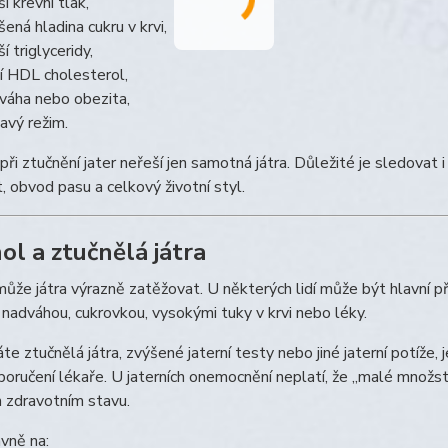
í krevní tlak,
šená hladina cukru v krvi,
í triglyceridy,
ší HDL cholesterol,
váha nebo obezita,
avý režim.
ři ztučnění jater neřeší jen samotná játra. Důležité je sledovat i kr
 obvod pasu a celkový životní styl.
ol a ztučnělá játra
ůže játra výrazně zatěžovat. U některých lidí může být hlavní pří
 nadváhou, cukrovkou, vysokými tuky v krvi nebo léky.
e ztučnělá játra, zvýšené jaterní testy nebo jiné jaterní potíže
oručení lékaře. U jaterních onemocnění neplatí, že „malé množstv
 zdravotním stavu.
vně na: