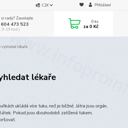
Přihlášení
CZK
 si rady? Zavolejte.
0
ks
 604 473 523
za
0 Kč
, 9-19 hod.)
y vyhledat lékaře
vyhledat lékaře
uňkách ukládá více tuku, než je běžné. Játra jsou orgán,
ích látek. Pokud jsou dlouhodobě zatížená tukem,
oršovat.