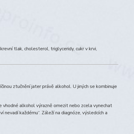
evní tlak, cholesterol, triglyceridy, cukr v krvi,
činou ztučnění jater právě alkohol. U jiných se kombinuje
, je vhodné alkohol výrazně omezit nebo zcela vynechat
í nevadí každému“. Záleží na diagnóze, výsledcích a