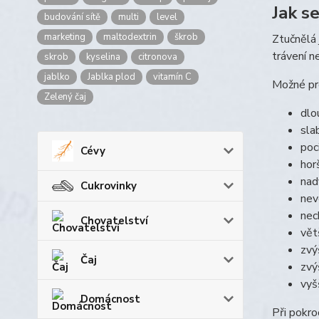
Jak s
budování sítě
multi
level
marketing
maltodextrin
škrob
Ztučnělá 
trávení n
skrob
kyselina
citronova
jablko
Jablka plod
vitamín C
Možné pr
Zelený čaj
dlo
sla
poc
Cévy
hor
nad
Cukrovinky
nev
nec
Chovatelství
vět
zvý
Čaj
zvý
vyšš
Domácnost
Při pokro