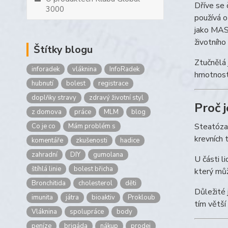
Dříve se 
3000
používá 
jako MASL
životního 
Štítky blogu
Ztučnělá j
inforadek
vláknina
InfoRadek
hmotnost,
hubnutí
bolest
registrace
doplňky stravy
zdravý životní styl
Proč j
z domova
práce
MLM
blog
Steatóza 
Co je co
Mám problém s
krevních 
komentáře
zkušenosti
hadice
zahradní
DIY
gumolana
U části l
štíhlá linie
bolest břicha
který můž
Bronchitida
cholesterol
děti
Důležité 
imunita
játra
bioaktiv
Prokloub
tím větší
Vláknina
spolupráce
body
peníze
brigáda
nákup
prodej