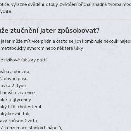
olice, výrazné svědění, otoky, zvětšení břicha, snadná tvorba mo
ychle.
že ztučnění jater způsobovat?
jater může mít více příčin a často se jich kombinuje několik najedn
 metabolický syndrom nebo některé léky.
é rizikové faktory patří:
váha a obezita,
ší obvod pasu,
rovka 2. typu,
ulinová rezistence,
oké triglyceridy,
oký LDL cholesterol,
oký krevní tlak,
avý způsob života,
tá konzumace sladkých nápojů,