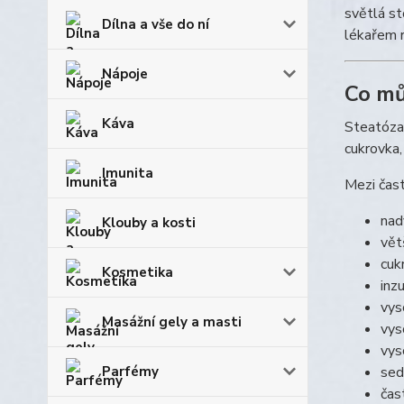
světlá st
Dílna a vše do ní
lékařem r
Nápoje
Co mů
Káva
Steatóza 
cukrovka,
Imunita
Mezi čast
nad
Klouby a kosti
vět
cuk
Kosmetika
inz
vys
Masážní gely a masti
vys
vys
Parfémy
sed
čas