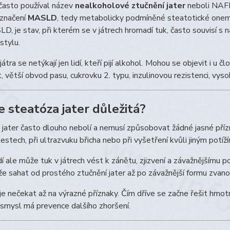
často používal název
nealkoholové ztučnění jater
neboli NAFLD
označení
MASLD
, tedy metabolicky podmíněné steatotické onem
D, je stav, při kterém se v játrech hromadí tuk, často souvisí s 
stylu.
átra se netýkají jen lidí, kteří pijí alkohol. Mohou se objevit i u 
 větší obvod pasu, cukrovku 2. typu, inzulinovou rezistenci, vyso
e steatóza jater důležitá?
jater často dlouho nebolí a nemusí způsobovat žádné jasné přízna
testech, při ultrazvuku břicha nebo při vyšetření kvůli jiným potíží
idí ale může tuk v játrech vést k zánětu, zjizvení a závažnějšímu 
e sahat od prostého ztučnění jater až po závažnější formu zvan
je nečekat až na výrazné příznaky. Čím dříve se začne řešit hmotnos
 smysl má prevence dalšího zhoršení.