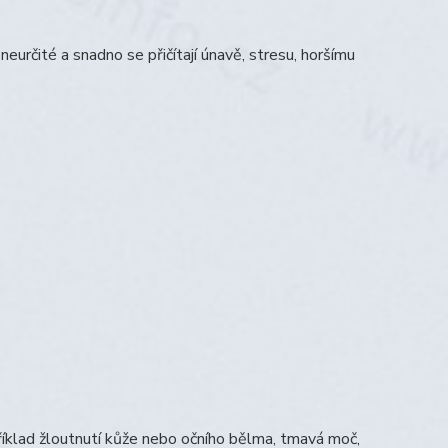
neurčité a snadno se přičítají únavě, stresu, horšímu
příklad žloutnutí kůže nebo očního bělma, tmavá moč,