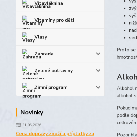
vyšš
Vitavláknina
zvý
vyšš
Vitamíny pro děti
niž
nad
Vlasy
sed
Proto se p
Zahrada
hmotnost,
Zelené potraviny
Alkoh
Zimní program
Alkohol m
alkohol s
Pokud mát
Novinky
podle dop
celkovém
31.05.2026
Cena dopravy zboží a příplatky za
Pozor hla