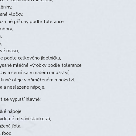
těniny,
sné vločky,
ozrnné přílohy podle tolerance,
mbory,
,
,
ové maso,
ce podle celkového jídelníčku,
ysané mléčné výrobky podle tolerance,
chy a semínka v malém množství,
tlinné oleje v přiměřeném množství,
a a neslazené nápoje.
 se vyplatí hlavně:
dké nápoje,
videlné mlsání sladkostí,
žená jídla,
t food,