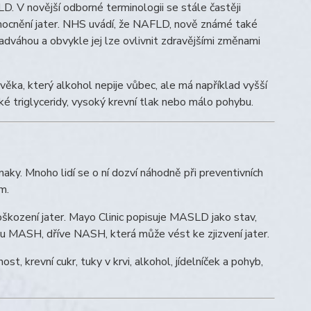
. V novější odborné terminologii se stále častěji
ocnění jater. NHS uvádí, že NAFLD, nově známé také
nadváhou a obvykle jej lze ovlivnit zdravějšími změnami
člověka, který alkohol nepije vůbec, ale má například vyšší
ké triglyceridy, vysoký krevní tlak nebo málo pohybu.
ky. Mnoho lidí se o ní dozví náhodně při preventivních
m.
poškození jater. Mayo Clinic popisuje MASLD jako stav,
ou MASH, dříve NASH, která může vést ke zjizvení jater.
t, krevní cukr, tuky v krvi, alkohol, jídelníček a pohyb,