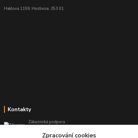
Haklova 1159, Hostivice, 253 01
Kontakty
Zákaznická podpora
+420 604 473 523
Zpracování cookies
(Po-Pá, 9-19 hod.)