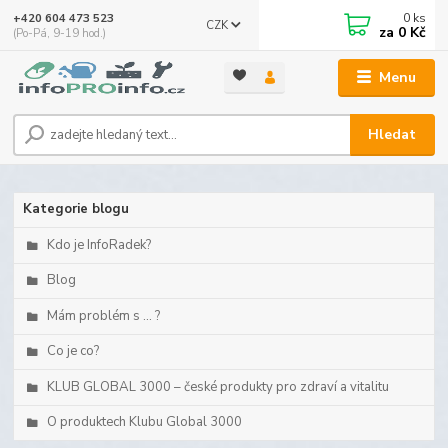
0
ks
+420 604 473 523
CZK
za
0 Kč
(Po-Pá, 9-19 hod.)
Menu
Hledat
Kategorie blogu
Kdo je InfoRadek?
Blog
Mám problém s ... ?
Co je co?
KLUB GLOBAL 3000 – české produkty pro zdraví a vitalitu
O produktech Klubu Global 3000