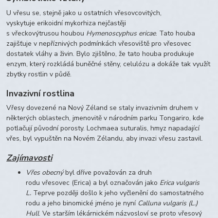
U vřesu se, stejně jako u ostatních vřesovcovitých,
vyskytuje erikoidní mykorhiza nejčastěji
s vřeckovýtrusou houbou
Hymenoscyphus ericae
.
Tato houba
zajišťuje v nepříznivých podmínkách vřesoviště pro vřesovec
dostatek vláhy a živin.
Bylo zjištěno, že tato houba produkuje
enzym, který rozkládá buněčné stěny, celulózu a dokáže tak využít
zbytky rostlin v půdě.
Invazivní rostlina
Vřesy dovezené na Nový Zéland se staly invazivním druhem v
některých oblastech, jmenovitě v národním parku Tongariro, kde
potlačují původní porosty. Lochmaea suturalis, hmyz napadající
vřes, byl vypuštěn na Novém Zélandu, aby invazi vřesu zastavil.
Zajímavosti
Vřes obecný
byl dříve považován za druh
rodu vřesovec (Erica) a byl označován jako
Erica vulgaris
L.
Teprve později došlo k jeho vyčlenění do samostatného
rodu a jeho binomické jméno je nyní
Calluna vulgaris (L.)
Hull
.
Ve starším lékárnickém názvosloví se proto vřesový