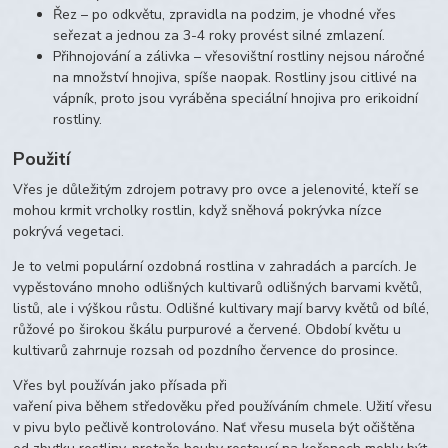
Řez – po odkvětu, zpravidla na podzim, je vhodné vřes
seřezat a jednou za 3-4 roky provést silné zmlazení.
Přihnojování a zálivka – vřesovištní rostliny nejsou náročné
na množství hnojiva, spíše naopak. Rostliny jsou citlivé na
vápník, proto jsou vyráběna speciální hnojiva pro erikoidní
rostliny.
Použití
Vřes je důležitým zdrojem potravy pro ovce a jelenovité, kteří se
mohou krmit vrcholky rostlin, když sněhová pokrývka nízce
pokrývá vegetaci.
Je to velmi populární ozdobná rostlina v zahradách a parcích. Je
vypěstováno mnoho odlišných kultivarů odlišných barvami květů,
listů, ale i výškou růstu. Odlišné kultivary mají barvy květů od bílé,
růžové po širokou škálu purpurové a červené. Období květu u
kultivarů zahrnuje rozsah od pozdního července do prosince.
Vřes byl používán jako přísada při
vaření piva během středověku před používáním chmele. Užití vřesu
v pivu bylo pečlivě kontrolováno. Nať vřesu musela být očištěna