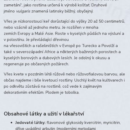
zametání“, jako rostlina určená k výrobě košťat. Druhové
jméno
vulgaris
znamená latinsky běžný, obyčejný.
Vřes je nízkorostoucí keř dorůstající do výšky 20 až 50 centimetrů,
nebo vzácně až jednoho metru. Je rozšířen v mnoha
zemích Evropy a Malé Asie. Roste v kyselých půdách na výsluní a
v polostínu. Je převládající dřevinou
na vřesovištích a rašeliništích v Evropě po Turecko a Povolží a
také v severozápadní Africe a některých bažinných porostech a
kyselých borových a dubových lesích. Je odolný k okusu a
regeneruje po občasných požárech.
Vřes kvete v pozdním létě růžově nebo růžovofialovou barvou, ale
občas najdeme i bíle kvetoucí rostliny. Uschlý květ na kultivarech i
po odkvětu zůstává na rostlině, což vede k zajímavým
dekorativním efektům. Plodem je tobolka.
Obsahové látky a užití v lékařství
Jedovaté látky:
flavonové glykosidy kvercitrin, myricitrin,
dříve uváděný arbutin (moderními metodami