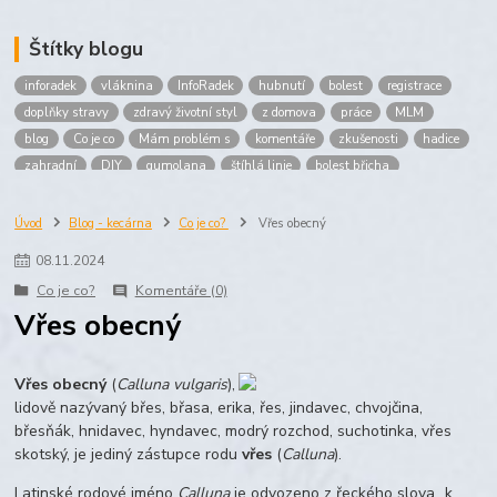
Štítky blogu
inforadek
vláknina
InfoRadek
hubnutí
bolest
registrace
doplňky stravy
zdravý životní styl
z domova
práce
MLM
blog
Co je co
Mám problém s
komentáře
zkušenosti
hadice
zahradní
DIY
gumolana
štíhlá linie
bolest břicha
Bronchitida
cholesterol
děti
imunita
játra
bioaktiv
Prokloub
Vláknina
spolupráce
body
peníze
brigáda
Úvod
Blog - kecárna
Co je co?
Vřes obecný
nákup
prodej
budování sítě
multi
level
marketing
08
.
11
.
2024
maltodextrin
škrob
skrob
kyselina
citronova
jablko
Co je co?
Komentáře (0)
Jablka plod
vitamín C
Zelený čaj
Vřes obecný
Vřes obecný
(
Calluna vulgaris
),
lidově nazývaný břes, břasa, erika, řes, jindavec, chvojčina,
břesňák, hnidavec, hyndavec, modrý rozchod, suchotinka, vřes
skotský
, je jediný zástupce rodu
vřes
(
Calluna
).
Latinské rodové jméno
Calluna
je odvozeno z řeckého slova „k