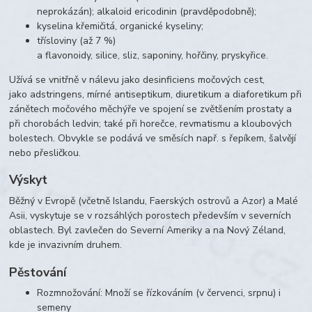
neprokázán); alkaloid ericodinin (pravděpodobně);
kyselina křemičitá, organické kyseliny;
třísloviny (až 7 %)
a flavonoidy, silice, sliz, saponiny, hořčiny, pryskyřice.
Užívá se vnitřně v nálevu jako desinficiens močových cest,
jako adstringens, mírné antiseptikum, diuretikum a diaforetikum při
zánětech močového měchýře ve spojení se zvětšením prostaty a
při chorobách ledvin; také při horečce, revmatismu a kloubových
bolestech. Obvykle se podává ve směsích např. s řepíkem, šalvějí
nebo přesličkou.
Výskyt
Běžný v Evropě (včetně Islandu, Faerských ostrovů a Azor) a Malé
Asii, vyskytuje se v rozsáhlých porostech především v severních
oblastech. Byl zavlečen do Severní Ameriky a na Nový Zéland,
kde je invazivním druhem.
Pěstování
Rozmnožování: Množí se řízkováním (v červenci, srpnu) i
semeny