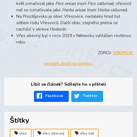
květ označoval jako
Flos ericae
(nyní
Flos callunae
); vřesová
nať se označovala jako
Herba ericae
(nyní
Herba callunae
).
Na Prostějovsku je obec Vřesovice, nedaleký hrad byl
sídlem rodu Vřesovců.
Další obec stejného jména se
nachází v okrese Hodonín.
Vřes obecný byl v roce 2019 v Německu vyhlášen rostlinou
roku.
ZDROJ:
WIKIPEDIE
seznam zboží na eshopu
Líbil se článek? Sdílejte ho s přáteli
Facebook
Twitter
Štítky
vřes
vřes obecný
vřes nať