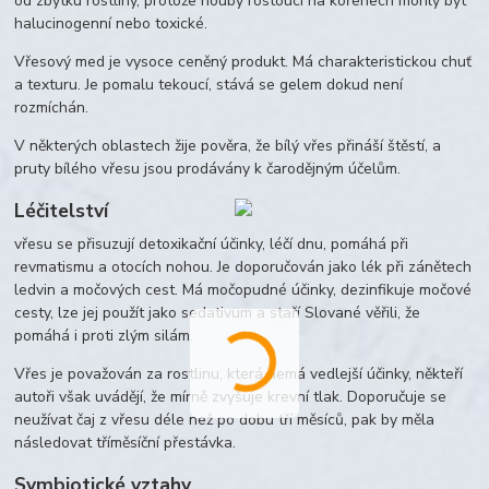
od zbytku rostliny, protože houby rostoucí na kořenech mohly být
halucinogenní nebo toxické.
Vřesový med je vysoce ceněný produkt. Má charakteristickou chuť
a texturu. Je pomalu tekoucí, stává se gelem dokud není
rozmíchán.
V některých oblastech žije pověra, že bílý vřes přináší štěstí, a
pruty bílého vřesu jsou prodávány k čarodějným účelům.
Léčitelství
vřesu se přisuzují detoxikační účinky,
léčí dnu, pomáhá při
revmatismu a otocích nohou. Je doporučován jako lék při zánětech
ledvin a močových cest. Má močopudné účinky, dezinfikuje močové
cesty,
lze jej použít jako sedativum a staří Slované věřili, že
pomáhá i proti zlým silám.
Vřes je považován za rostlinu, která nemá vedlejší účinky, někteří
autoři však uvádějí, že mírně zvyšuje krevní tlak.
Doporučuje se
neužívat čaj z vřesu déle než po dobu tří měsíců, pak by měla
následovat tříměsíční přestávka.
Symbiotické vztahy