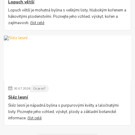
Lopuch větší
Lopuch větší je mohutná bylina s velkými listy, hlubokým kořenem a
hákovitými plodenstvími. Poznejte jeho vzhled, výskyt, kořen a
zajímavosti.
číst celé
30
.
07
.
2026
Co je co?
Sléz lesní
Sléz lesní je nápadná bylina s purpurovými květy a laločnatými
listy. Poznejte jeho vzhled, výskyt, plody a základní botanické
informace.
číst celé