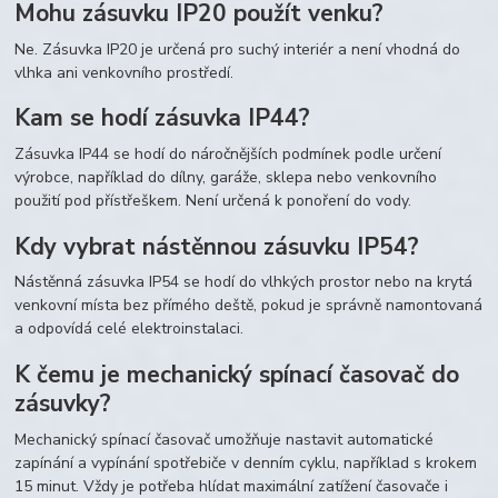
Mohu zásuvku IP20 použít venku?
Ne. Zásuvka IP20 je určená pro suchý interiér a není vhodná do
vlhka ani venkovního prostředí.
Kam se hodí zásuvka IP44?
Zásuvka IP44 se hodí do náročnějších podmínek podle určení
výrobce, například do dílny, garáže, sklepa nebo venkovního
použití pod přístřeškem. Není určená k ponoření do vody.
Kdy vybrat nástěnnou zásuvku IP54?
Nástěnná zásuvka IP54 se hodí do vlhkých prostor nebo na krytá
venkovní místa bez přímého deště, pokud je správně namontovaná
a odpovídá celé elektroinstalaci.
K čemu je mechanický spínací časovač do
zásuvky?
Mechanický spínací časovač umožňuje nastavit automatické
zapínání a vypínání spotřebiče v denním cyklu, například s krokem
15 minut. Vždy je potřeba hlídat maximální zatížení časovače i