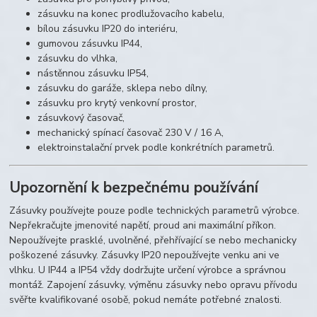
zásuvku na konec prodlužovacího kabelu,
bílou zásuvku IP20 do interiéru,
gumovou zásuvku IP44,
zásuvku do vlhka,
nástěnnou zásuvku IP54,
zásuvku do garáže, sklepa nebo dílny,
zásuvku pro krytý venkovní prostor,
zásuvkový časovač,
mechanický spínací časovač 230 V / 16 A,
elektroinstalační prvek podle konkrétních parametrů.
Upozornění k bezpečnému používání
Zásuvky používejte pouze podle technických parametrů výrobce.
Nepřekračujte jmenovité napětí, proud ani maximální příkon.
Nepoužívejte prasklé, uvolněné, přehřívající se nebo mechanicky
poškozené zásuvky. Zásuvky IP20 nepoužívejte venku ani ve
vlhku. U IP44 a IP54 vždy dodržujte určení výrobce a správnou
montáž. Zapojení zásuvky, výměnu zásuvky nebo opravu přívodu
svěřte kvalifikované osobě, pokud nemáte potřebné znalosti.