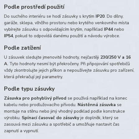
Podle prostředí použití
Do suchého interiéru se hodí zásuvky s krytím
IP20
. Do dílny,
garáže, sklepa, vlhčího prostoru nebo krytého venkovního místa
vybírejte zásuvku s odpovídajícím krytím, například
IP44
nebo
IP54
, pokud to odpovídá danému použití a návodu výrobce.
Podle zatížení
U zásuvek sledujte jmenovité hodnoty, nejčastěji
230/250 V a 16
A
. Tyto hodnoty nesmí být překročeny. Při připojování spotřebičů
vždy zkontrolujte jejich příkon a nepoužívejte zásuvku pro zařízení,
která překračují její parametry.
Podle typu zásuvky
Zásuvka pro pohyblivý přívod
se používá například na konec
kabelu nebo prodlužovacího přívodu.
Nástěnná zásuvka
se
montuje na stěnu nebo jiný vhodný podklad podle konstrukce
výrobku.
Spínací časovač do zásuvky
je doplněk, který se
zasouvá mezi zásuvku a spotřebič a umožňuje nastavit čas
zapnutí a vypnutí.