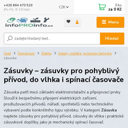
0
ks
+420 604 473 523
CZK
za
0 Kč
(Po-Pá, 9-19 hod.)
Menu
Hledat
Úvod
Domácnost
Elektro
kabely, měřidla, instalační technika
zásuvka
Zásuvky – zásuvky pro pohyblivý
přívod, do vlhka i spínací časovače
Zásuvka patří mezi základní elektroinstalační a připojovací prvky.
Slouží k bezpečnému připojení elektrických zařízení,
prodlužovacích přívodů, nářadí, spotřebičů nebo technického
vybavení podle konkrétního typu výrobku. V kategorii
Zásuvka
najdete zásuvky pro pohyblivý přívod, zásuvky do vlhka i praktické
zásuvkové doplňky, jako je mechanický spínací časovač.