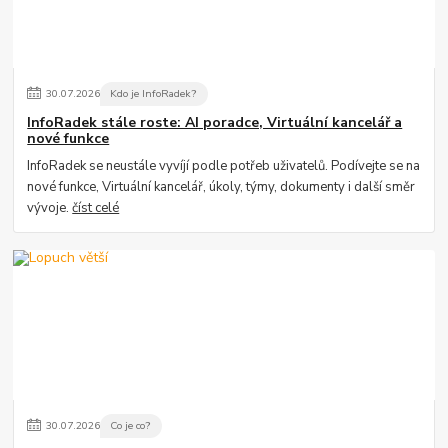
30
.
07
.
2026
Kdo je InfoRadek?
InfoRadek stále roste: AI poradce, Virtuální kancelář a
nové funkce
InfoRadek se neustále vyvíjí podle potřeb uživatelů. Podívejte se na
nové funkce, Virtuální kancelář, úkoly, týmy, dokumenty i další směr
vývoje.
číst celé
30
.
07
.
2026
Co je co?