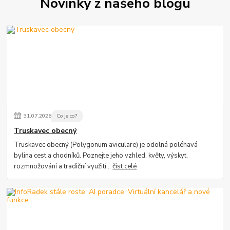
Novinky z našeho blogu
31
.
07
.
2026
Co je co?
Truskavec obecný
Truskavec obecný (Polygonum aviculare) je odolná poléhavá
bylina cest a chodníků. Poznejte jeho vzhled, květy, výskyt,
rozmnožování a tradiční využití...
číst celé