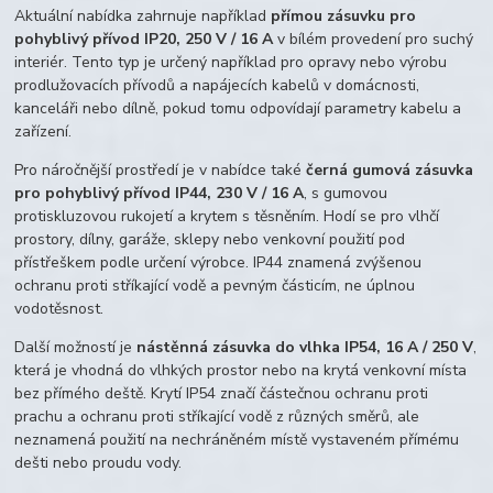
Aktuální nabídka zahrnuje například
přímou zásuvku pro
pohyblivý přívod IP20, 250 V / 16 A
v bílém provedení pro suchý
interiér. Tento typ je určený například pro opravy nebo výrobu
prodlužovacích přívodů a napájecích kabelů v domácnosti,
kanceláři nebo dílně, pokud tomu odpovídají parametry kabelu a
zařízení.
Pro náročnější prostředí je v nabídce také
černá gumová zásuvka
pro pohyblivý přívod IP44, 230 V / 16 A
, s gumovou
protiskluzovou rukojetí a krytem s těsněním. Hodí se pro vlhčí
prostory, dílny, garáže, sklepy nebo venkovní použití pod
přístřeškem podle určení výrobce. IP44 znamená zvýšenou
ochranu proti stříkající vodě a pevným částicím, ne úplnou
vodotěsnost.
Další možností je
nástěnná zásuvka do vlhka IP54, 16 A / 250 V
,
která je vhodná do vlhkých prostor nebo na krytá venkovní místa
bez přímého deště. Krytí IP54 značí částečnou ochranu proti
prachu a ochranu proti stříkající vodě z různých směrů, ale
neznamená použití na nechráněném místě vystaveném přímému
dešti nebo proudu vody.