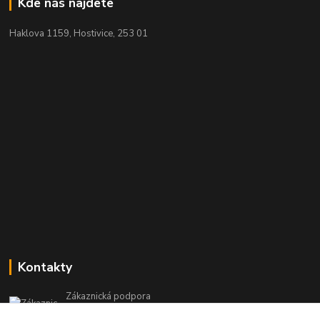
Kde nás najdete
Haklova 1159, Hostivice, 253 01
Kontakty
Zákaznická podpora
+420 604 473 523