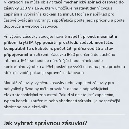
V kategorii se může objevit také
mechanický spínací časovač do
zásuvky 230 V / 16 A
, který umožňuje nastavit denní cyklus
zapínání a vypínání s krokem 15 minut. Hodí se například pro
časové ovládání vybraných spotřebičů podle jejich příkonu a podle
doporučení výrobce časovače.
Při výběru zásuvky sledujte hlavně
napětí, proud, maximální
příkon, krytí IP, typ použití, prostředí, způsob montáže,
kompatibilitu s kabelem, počet žil, průřez vodičů a stav
připojovaného zařízení
. Zásuvka IP20 je určená do suchého
interiéru, IP44 se hodí do náročnějších podmínek podle
konkrétního výrobku a IP54 poskytuje vyšší ochranu proti prachu a
stříkající vodě, pokud je správně instalovaná.
Montáž zásuvky, výměnu zásuvky nebo zapojení zásuvky pro
pohyblivý přívod by měla provádět osoba s odpovídajícími
elektrotechnickými znalostmi. Pokud si nejste jistí zapojením,
typem kabelu, zatížením nebo vhodností výrobku, je bezpečnější
obrátit se na elektrikáře.
Jak vybrat správnou zásuvku?