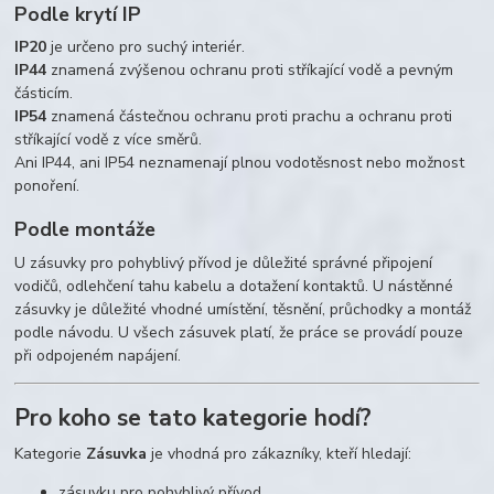
Podle krytí IP
IP20
je určeno pro suchý interiér.
IP44
znamená zvýšenou ochranu proti stříkající vodě a pevným
částicím.
IP54
znamená částečnou ochranu proti prachu a ochranu proti
stříkající vodě z více směrů.
Ani IP44, ani IP54 neznamenají plnou vodotěsnost nebo možnost
ponoření.
Podle montáže
U zásuvky pro pohyblivý přívod je důležité správné připojení
vodičů, odlehčení tahu kabelu a dotažení kontaktů. U nástěnné
zásuvky je důležité vhodné umístění, těsnění, průchodky a montáž
podle návodu. U všech zásuvek platí, že práce se provádí pouze
při odpojeném napájení.
Pro koho se tato kategorie hodí?
Kategorie
Zásuvka
je vhodná pro zákazníky, kteří hledají:
zásuvku pro pohyblivý přívod,