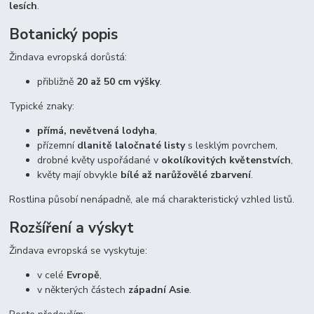
lesích
.
Botanický popis
Žindava evropská dorůstá:
přibližně
20 až 50 cm výšky
.
Typické znaky:
přímá, nevětvená lodyha
,
přízemní
dlanitě laločnaté listy
s lesklým povrchem,
drobné květy uspořádané v
okolíkovitých květenstvích
,
květy mají obvykle
bílé až narůžovělé zbarvení
.
Rostlina působí nenápadně, ale má charakteristický vzhled listů.
Rozšíření a výskyt
Žindava evropská se vyskytuje:
v celé
Evropě
,
v některých částech
západní Asie
.