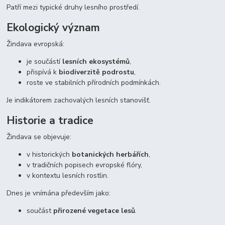
Patří mezi typické druhy lesního prostředí.
Ekologický význam
Žindava evropská:
je součástí
lesních ekosystémů
,
přispívá k
biodiverzitě podrostu
,
roste ve stabilních přírodních podmínkách.
Je indikátorem zachovalých lesních stanovišť.
Historie a tradice
Žindava se objevuje:
v historických
botanických herbářích
,
v tradičních popisech evropské flóry,
v kontextu lesních rostlin.
Dnes je vnímána především jako:
součást
přirozené vegetace lesů
.