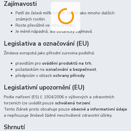
Zajímavosti
Patří do čeledi miříkovitých, stejně jako mnoho dalších
známých rostlin.
Roste převážně ve stínu a vlhku.
Je méně nápadná, ale botanicky zajímavá.
Legislativa a označování (EU)
Žindava evropská jako přírodní surovina podléhá:
pravidlům pro
uvádění produktů na trh
,
požadavkům na
označování a bezpečnost
,
předpisům v oblasti
ochrany přírody
.
Legislativní upozornění (EU)
Podle nařízení (ES) č. 1924/2006 o výživových a zdravotních
tvrzeních lze uvádět pouze
schválená tvrzení
.
Tento článek proto obsahuje pouze
obecné a informativní údaje
a nepřisuzuje žindavě žádné neschválené zdravotní účinky.
Shrnutí