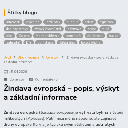
Štítky blogu
inforadek
vláknina
InfoRadek
hubnutí
bolest
registrace
doplňky stravy
zdravý životní styl
z domova
práce
MLM
blog
Co je co
Mám problém s
komentáře
zkušenosti
hadice
zahradní
DIY
gumolana
štíhlá linie
bolest břicha
Bronchitida
cholesterol
děti
imunita
játra
bioaktiv
Prokloub
Vláknina
spolupráce
body
peníze
brigáda
Úvod
Blog - kecárna
Co je co?
Žindava evropská – popis, výskyt a
základní informace
nákup
prodej
budování sítě
multi
level
marketing
maltodextrin
škrob
skrob
kyselina
citronova
jablko
15
.
04
.
2026
Jablka plod
vitamín C
Zelený čaj
Co je co?
Komentáře (0)
Žindava evropská – popis, výskyt
a základní informace
Žindava evropská
(
Sanicula europaea
) je
vytrvalá bylina
z čeledi
miříkovitých (
Apiaceae
). Patří mezi méně nápadné, ale zajímavé
druhy evropské flóry a je typická svým výskytem v
listnatých