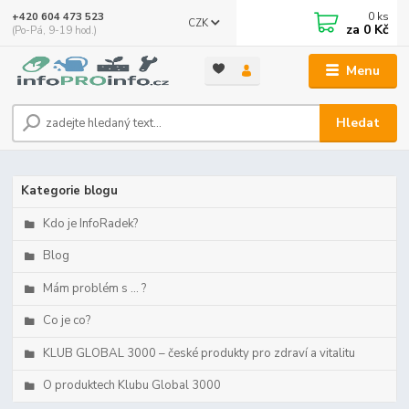
0
ks
+420 604 473 523
CZK
za
0 Kč
(Po-Pá, 9-19 hod.)
Menu
Hledat
Kategorie blogu
Kdo je InfoRadek?
Blog
Mám problém s ... ?
Co je co?
KLUB GLOBAL 3000 – české produkty pro zdraví a vitalitu
O produktech Klubu Global 3000