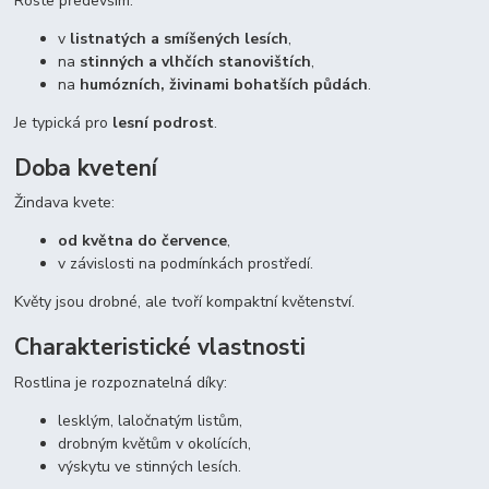
Roste především:
v
listnatých a smíšených lesích
,
na
stinných a vlhčích stanovištích
,
na
humózních, živinami bohatších půdách
.
Je typická pro
lesní podrost
.
Doba kvetení
Žindava kvete:
od května do července
,
v závislosti na podmínkách prostředí.
Květy jsou drobné, ale tvoří kompaktní květenství.
Charakteristické vlastnosti
Rostlina je rozpoznatelná díky:
lesklým, laločnatým listům,
drobným květům v okolících,
výskytu ve stinných lesích.