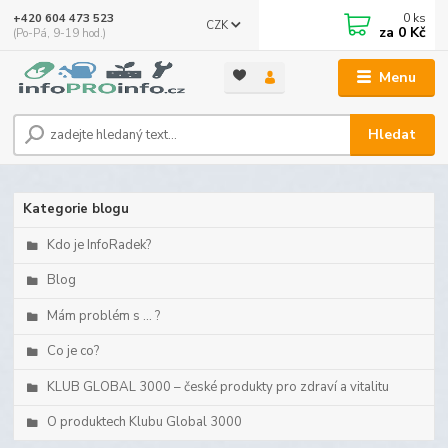
0
ks
+420 604 473 523
CZK
za
0 Kč
(Po-Pá, 9-19 hod.)
Menu
Hledat
Kategorie blogu
Kdo je InfoRadek?
Blog
Mám problém s ... ?
Co je co?
KLUB GLOBAL 3000 – české produkty pro zdraví a vitalitu
O produktech Klubu Global 3000