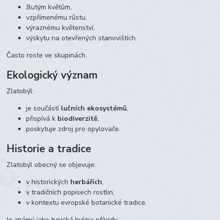
žlutým květům,
vzpřímenému růstu,
výraznému květenství,
výskytu na otevřených stanovištích.
Často roste ve skupinách.
Ekologický význam
Zlatobýl:
je součástí
lučních ekosystémů
,
přispívá k
biodiverzitě
,
poskytuje zdroj pro opylovače.
Historie a tradice
Zlatobýl obecný se objevuje:
v historických
herbářích
,
v tradičních popisech rostlin,
v kontextu evropské botanické tradice.
Je známý jako typická bylina přírody.