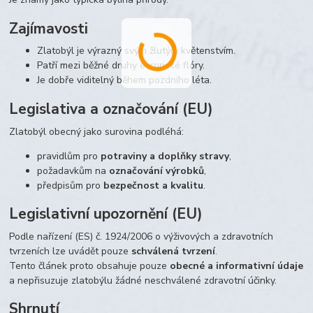
Zajímavosti
Zlatobýl je výrazný svým žlutým květenstvím.
Patří mezi běžné druhy evropské flóry.
Je dobře viditelný během pozdního léta.
Legislativa a označování (EU)
Zlatobýl obecný jako surovina podléhá:
pravidlům pro
potraviny a doplňky stravy
,
požadavkům na
označování výrobků
,
předpisům pro
bezpečnost a kvalitu
.
Legislativní upozornění (EU)
Podle nařízení (ES) č. 1924/2006 o výživových a zdravotních
tvrzeních lze uvádět pouze
schválená tvrzení
.
Tento článek proto obsahuje pouze
obecné a informativní údaje
a nepřisuzuje zlatobýlu žádné neschválené zdravotní účinky.
Shrnutí