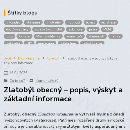
Štítky blogu
inforadek
vláknina
InfoRadek
hubnutí
bolest
registrace
doplňky stravy
zdravý životní styl
z domova
práce
MLM
blog
Co je co
Mám problém s
komentáře
zkušenosti
hadice
zahradní
DIY
gumolana
štíhlá linie
bolest břicha
Bronchitida
cholesterol
děti
imunita
játra
bioaktiv
Prokloub
Vláknina
spolupráce
body
peníze
brigáda
Úvod
Blog - kecárna
Co je co?
Zlatobýl obecný – popis, výskyt a
základní informace
nákup
prodej
budování sítě
multi
level
marketing
maltodextrin
škrob
skrob
kyselina
citronova
jablko
16
.
04
.
2026
Jablka plod
vitamín C
Zelený čaj
Co je co?
Komentáře (0)
Zlatobýl obecný – popis, výskyt a
základní informace
Zlatobýl obecný
(
Solidago virgaurea
) je
vytrvalá bylina
z čeledi
hvězdnicovitých (
Asteraceae
). Patří mezi rozšířené druhy evropské
přírody a je charakteristický svými
žlutými květy uspořádanými v