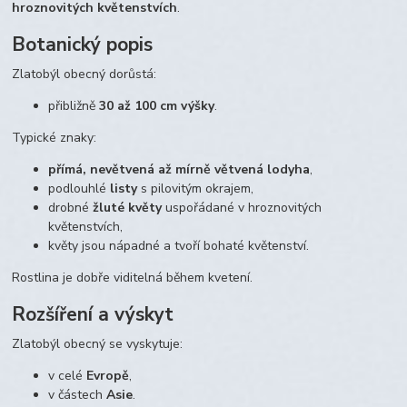
hroznovitých květenstvích
.
Botanický popis
Zlatobýl obecný dorůstá:
přibližně
30 až 100 cm výšky
.
Typické znaky:
přímá, nevětvená až mírně větvená lodyha
,
podlouhlé
listy
s pilovitým okrajem,
drobné
žluté květy
uspořádané v hroznovitých
květenstvích,
květy jsou nápadné a tvoří bohaté květenství.
Rostlina je dobře viditelná během kvetení.
Rozšíření a výskyt
Zlatobýl obecný se vyskytuje:
v celé
Evropě
,
v částech
Asie
.