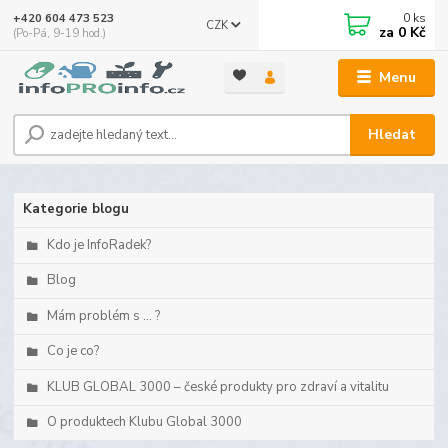
0
ks
+420 604 473 523
CZK
za
0 Kč
(Po-Pá, 9-19 hod.)
Menu
Hledat
Kategorie blogu
Kdo je InfoRadek?
Blog
Mám problém s ... ?
Co je co?
KLUB GLOBAL 3000 – české produkty pro zdraví a vitalitu
O produktech Klubu Global 3000