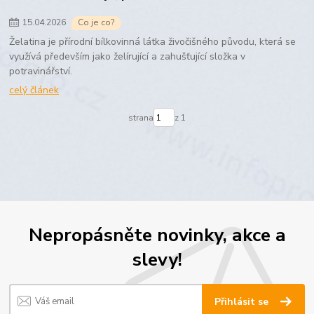
15
.
04
.
2026
Co je co?
Želatina je přírodní bílkovinná látka živočišného původu, která se
využívá především jako želírující a zahušťující složka v
potravinářství.
celý článek
strana
z 1
Nepropásněte novinky, akce a
slevy!
Přihlásit se