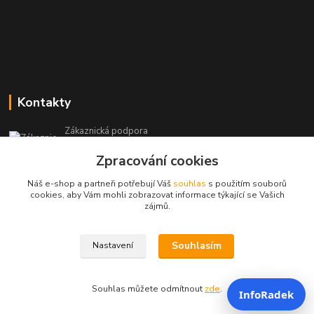
Kontakty
Zákaznická podpora
+420 604 473 523
Zpracování cookies
(Po-Pá, 9-19 hod.)
Náš e-shop a partneři potřebují Váš
souhlas
s použitím souborů
info@infoproinfo.cz
cookies, aby Vám mohli zobrazovat informace týkající se Vašich
zájmů.
Souhlasím
Nastavení
RadovanCZ 2023-25
Souhlas můžete odmítnout
zde
.
InfoRadek
Vytvořeno na
Eshop-rychle.cz