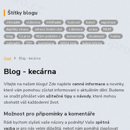
Štítky blogu
inforadek
vláknina
InfoRadek
hubnutí
bolest
registrace
doplňky stravy
zdravý životní styl
z domova
práce
MLM
blog
Co je co
Mám problém s
komentáře
zkušenosti
hadice
zahradní
DIY
gumolana
štíhlá linie
bolest břicha
Bronchitida
cholesterol
děti
imunita
játra
bioaktiv
Prokloub
Vláknina
spolupráce
body
peníze
brigáda
Úvod
Blog - kecárna
nákup
prodej
budování sítě
multi
level
marketing
Blog - kecárna
maltodextrin
škrob
skrob
kyselina
citronova
jablko
Jablka plod
vitamín C
Zelený čaj
Vítejte na našem blogu! Zde najdete
cenné informace
a novinky,
které vám pomohou zůstat informovaní o aktuálním dění. Budeme
se snažit přinášet vám
užitečné tipy
a
návody
, které mohou
obohatit váš každodenní život.
Možnost pro připomínky a komentáře
Rádi bychom slyšeli vaše názory a podněty! Vaše
zpětná
vazba
je pro nás velmi důležitá, neboť nám pomáhá zlepšovat