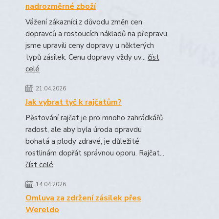
nadrozměrné zboží
Vážení zákazníci,z důvodu změn cen
dopravců a rostoucích nákladů na přepravu
jsme upravili ceny dopravy u některých
typů zásilek. Cenu dopravy vždy uv...
číst
celé
21.04.2026
Jak vybrat tyč k rajčatům?
Pěstování rajčat je pro mnoho zahrádkářů
radost, ale aby byla úroda opravdu
bohatá a plody zdravé, je důležité
rostlinám dopřát správnou oporu. Rajčat...
číst celé
14.04.2026
Omluva za zdržení zásilek přes
Wereldo