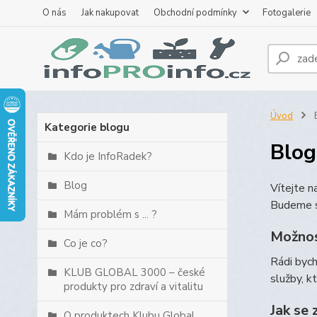
O nás
Jak nakupovat
Obchodní podmínky
Fotogalerie
Úvod
B
Kategorie blogu
Blog
Kdo je InfoRadek?
Blog
Vítejte 
Budeme s
Mám problém s ... ?
Možnos
Co je co?
Rádi byc
KLUB GLOBAL 3000 – české
služby, k
produkty pro zdraví a vitalitu
Jak se 
O produktech Klubu Global