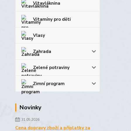
Vitavláknina
Vitamíny pro děti
Vlasy
Zahrada
Zelené potraviny
Zimní program
Novinky
31.05.2026
Cena dopravy zboží a příplatky za