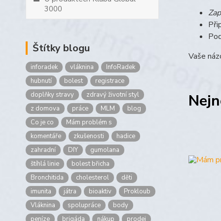
3000
Zap
Při
Pod
Štítky blogu
Vaše názo
inforadek
vláknina
InfoRadek
hubnutí
bolest
registrace
doplňky stravy
zdravý životní styl
Nejn
z domova
práce
MLM
blog
Co je co
Mám problém s
komentáře
zkušenosti
hadice
zahradní
DIY
gumolana
štíhlá linie
bolest břicha
Bronchitida
cholesterol
děti
imunita
játra
bioaktiv
Prokloub
Vláknina
spolupráce
body
peníze
brigáda
nákup
prodej