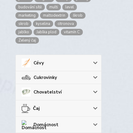
budování sítě
multi
level
marketing
maltodextrin
škrob
skrob
kyselina
citronova
jablko
Jablka plod
vitamín C
Zelený čaj
Cévy
Cukrovinky
Chovatelství
Čaj
Domácnost