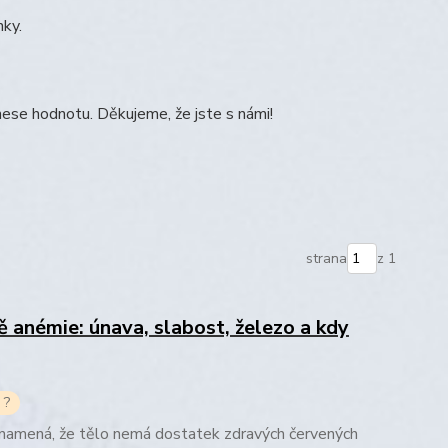
nky.
ese hodnotu. Děkujeme, že jste s námi!
strana
z 1
 anémie: únava, slabost, železo a kdy
 ?
namená, že tělo nemá dostatek zdravých červených