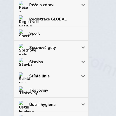
Péče o zdraví
Registrace GLOBAL
Sport
Sprchové gely
Stavba
Štíhlá linie
Těstoviny
Ústní hygiena