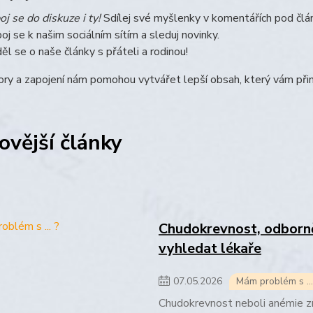
oj se do diskuze i ty!
Sdílej své myšlenky v komentářích pod člá
poj se k našim sociálním sítím a sleduj novinky.
ěl se o naše články s přáteli a rodinou!
ry a zapojení nám pomohou vytvářet lepší obsah, který vám přin
ovější články
Chudokrevnost, odborně
vyhledat lékaře
07
.
05
.
2026
Mám problém s ...
Chudokrevnost neboli anémie z