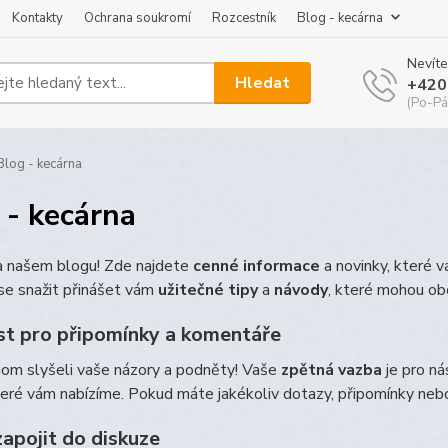
Kontakty
Ochrana soukromí
Rozcestník
Blog - kecárna
Nevíte
Hledat
+420
(Po-Pá
log - kecárna
 - kecárna
na našem blogu! Zde najdete
cenné informace
a novinky, které 
e snažit přinášet vám
užitečné tipy
a
návody
, které mohou ob
t pro připomínky a komentáře
hom slyšeli vaše názory a podněty! Vaše
zpětná vazba
je pro ná
teré vám nabízíme. Pokud máte jakékoliv dotazy, připomínky ne
zapojit do diskuze