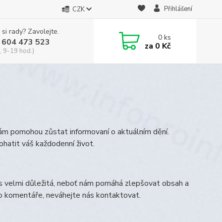
Přihlášení
CZK
 si rady? Zavolejte.
0
ks
 604 473 523
za
0 Kč
, 9-19 hod.)
vám pomohou zůstat informovaní o aktuálním dění.
ohatit váš každodenní život.
s velmi důležitá, neboť nám pomáhá zlepšovat obsah a
bo komentáře, neváhejte nás kontaktovat.