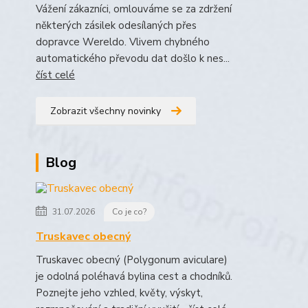
Vážení zákazníci, omlouváme se za zdržení
některých zásilek odesílaných přes
dopravce Wereldo. Vlivem chybného
automatického převodu dat došlo k nes...
číst celé
Zobrazit všechny novinky
Blog
31.07.2026
Co je co?
Truskavec obecný
Truskavec obecný (Polygonum aviculare)
je odolná poléhavá bylina cest a chodníků.
Poznejte jeho vzhled, květy, výskyt,