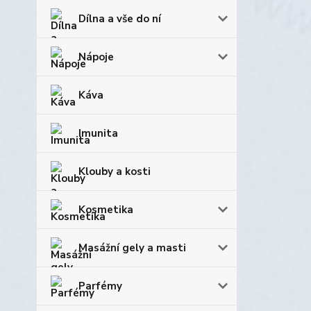
Dílna a vše do ní
Nápoje
Káva
Imunita
Klouby a kosti
Kosmetika
Masážní gely a masti
Parfémy