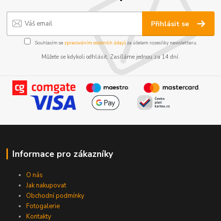
Přihlásit se
Souhlasím se
zpracováním osobních údajů
za účelem rozesílky newsletteru.
Můžete se kdykoli odhlásit. Zasíláme jednou za 14 dní.
Informace pro zákazníky
O nás
Jak nakupovat
Obchodní podmínky
Fotogalerie
Kontakty