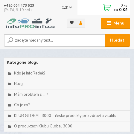
0
ks
+420 604 473 523
CZK
za
0 Kč
(Po-Pá, 9-19 hod.)
Menu
Hledat
Kategorie blogu
Kdo je InfoRadek?
Blog
Mám problém s ... ?
Co je co?
KLUB GLOBAL 3000 – české produkty pro zdraví a vitalitu
O produktech Klubu Global 3000