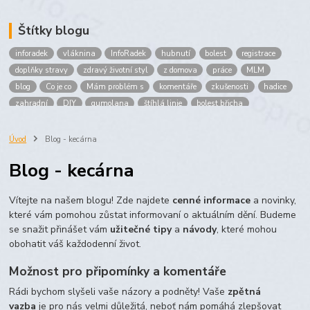
Štítky blogu
inforadek
vláknina
InfoRadek
hubnutí
bolest
registrace
doplňky stravy
zdravý životní styl
z domova
práce
MLM
blog
Co je co
Mám problém s
komentáře
zkušenosti
hadice
zahradní
DIY
gumolana
štíhlá linie
bolest břicha
Bronchitida
cholesterol
děti
imunita
játra
bioaktiv
Prokloub
Vláknina
spolupráce
body
peníze
brigáda
Úvod
Blog - kecárna
nákup
prodej
budování sítě
multi
level
marketing
Blog - kecárna
maltodextrin
škrob
skrob
kyselina
citronova
jablko
Jablka plod
vitamín C
Zelený čaj
Vítejte na našem blogu! Zde najdete
cenné informace
a novinky,
které vám pomohou zůstat informovaní o aktuálním dění. Budeme
se snažit přinášet vám
užitečné tipy
a
návody
, které mohou
obohatit váš každodenní život.
Možnost pro připomínky a komentáře
Rádi bychom slyšeli vaše názory a podněty! Vaše
zpětná
vazba
je pro nás velmi důležitá, neboť nám pomáhá zlepšovat