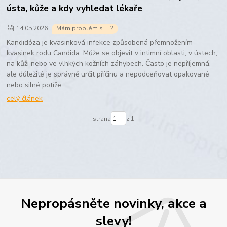
ústa, kůže a kdy vyhledat lékaře
14
.
05
.
2026
Mám problém s ... ?
Kandidóza je kvasinková infekce způsobená přemnožením
kvasinek rodu Candida. Může se objevit v intimní oblasti, v ústech,
na kůži nebo ve vlhkých kožních záhybech. Často je nepříjemná,
ale důležité je správně určit příčinu a nepodceňovat opakované
nebo silné potíže.
celý článek
strana
z 1
Nepropásněte novinky, akce a
slevy!