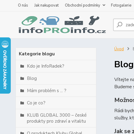
O nás
Jak nakupovat
Obchodní podmínky
Fotogalerie
Úvod
B
Kategorie blogu
Blog
Kdo je InfoRadek?
Blog
Vítejte 
Budeme s
Mám problém s ... ?
Možnos
Co je co?
Rádi byc
KLUB GLOBAL 3000 – české
služby, k
produkty pro zdraví a vitalitu
Jak se 
O produktech Klubu Global