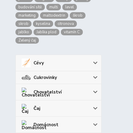
budování sítě
multi
level
marketing
maltodextrin
škrob
skrob
kyselina
citronova
jablko
Jablka plod
vitamín C
Zelený čaj
Cévy
Cukrovinky
Chovatelství
Čaj
Domácnost