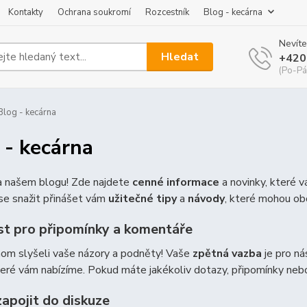
Kontakty
Ochrana soukromí
Rozcestník
Blog - kecárna
Nevíte
Hledat
+420
(Po-Pá
log - kecárna
 - kecárna
na našem blogu! Zde najdete
cenné informace
a novinky, které 
e snažit přinášet vám
užitečné tipy
a
návody
, které mohou ob
t pro připomínky a komentáře
hom slyšeli vaše názory a podněty! Vaše
zpětná vazba
je pro ná
teré vám nabízíme. Pokud máte jakékoliv dotazy, připomínky ne
zapojit do diskuze