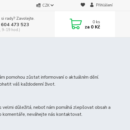
Přihlášení
CZK
 si rady? Zavolejte.
0
ks
 604 473 523
za
0 Kč
, 9-19 hod.)
vám pomohou zůstat informovaní o aktuálním dění.
ohatit váš každodenní život.
s velmi důležitá, neboť nám pomáhá zlepšovat obsah a
bo komentáře, neváhejte nás kontaktovat.