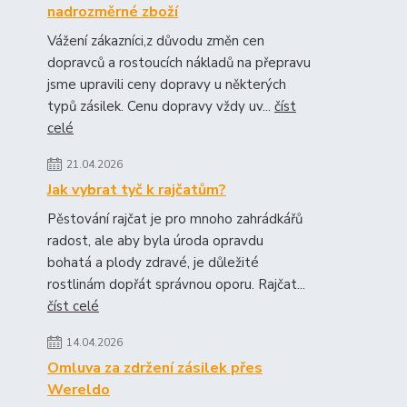
nadrozměrné zboží
Vážení zákazníci,z důvodu změn cen
dopravců a rostoucích nákladů na přepravu
jsme upravili ceny dopravy u některých
typů zásilek. Cenu dopravy vždy uv...
číst
celé
21.04.2026
Jak vybrat tyč k rajčatům?
Pěstování rajčat je pro mnoho zahrádkářů
radost, ale aby byla úroda opravdu
bohatá a plody zdravé, je důležité
rostlinám dopřát správnou oporu. Rajčat...
číst celé
14.04.2026
Omluva za zdržení zásilek přes
Wereldo