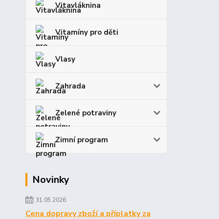
Vitavláknina
Vitamíny pro děti
Vlasy
Zahrada
Zelené potraviny
Zimní program
Novinky
31.05.2026
Cena dopravy zboží a příplatky za