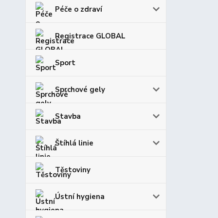
Péče o zdraví
Registrace GLOBAL
Sport
Sprchové gely
Stavba
Štíhlá linie
Těstoviny
Ústní hygiena