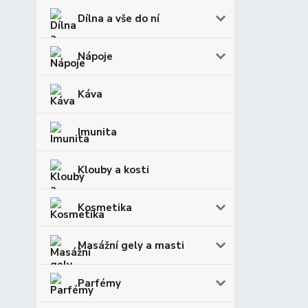
Dílna a vše do ní
Nápoje
Káva
Imunita
Klouby a kosti
Kosmetika
Masážní gely a masti
Parfémy