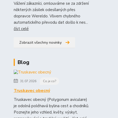
Vážení zákazníci, omlouváme se za zdržení
některých zásilek odesílaných přes
dopravce Wereldo. Vlivem chybného
automatického převodu dat došlo k nes...
číst celé
Zobrazit všechny novinky
Blog
31.07.2026
Co je co?
Truskavec obecný
Truskavec obecný (Polygonum aviculare)
je odolná poléhavá bylina cest a chodníků.
Poznejte jeho vzhled, květy, výskyt,