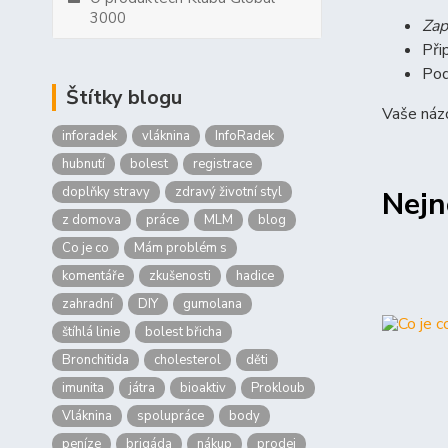
3000
Zap
Při
Pod
Štítky blogu
Vaše názo
inforadek
vláknina
InfoRadek
hubnutí
bolest
registrace
doplňky stravy
zdravý životní styl
Nejn
z domova
práce
MLM
blog
Co je co
Mám problém s
komentáře
zkušenosti
hadice
zahradní
DIY
gumolana
štíhlá linie
bolest břicha
Bronchitida
cholesterol
děti
imunita
játra
bioaktiv
Prokloub
Vláknina
spolupráce
body
peníze
brigáda
nákup
prodej