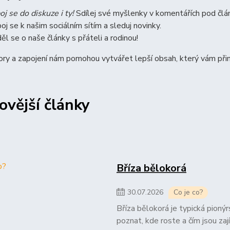
oj se do diskuze i ty!
Sdílej své myšlenky v komentářích pod člá
poj se k našim sociálním sítím a sleduj novinky.
ěl se o naše články s přáteli a rodinou!
ry a zapojení nám pomohou vytvářet lepší obsah, který vám přin
ovější články
Bříza bělokorá
30
.
07
.
2026
Co je co?
Bříza bělokorá je typická pionýrs
poznat, kde roste a čím jsou zají