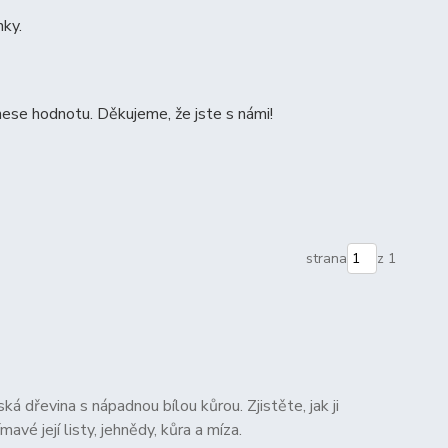
nky.
ese hodnotu. Děkujeme, že jste s námi!
strana
z 1
ká dřevina s nápadnou bílou kůrou. Zjistěte, jak ji
mavé její listy, jehnědy, kůra a míza.