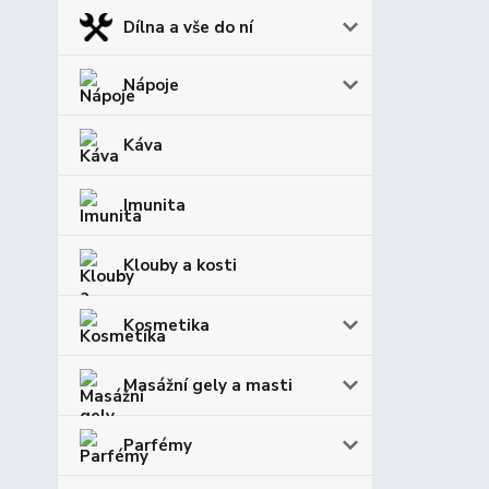
Dílna a vše do ní
Nápoje
Káva
Imunita
Klouby a kosti
Kosmetika
Masážní gely a masti
Parfémy