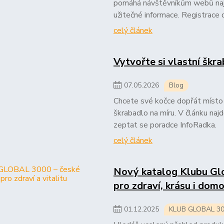
pomáhá návštěvníkům webů najít
užitečné informace. Registrace 
celý článek
Vytvořte si vlastní škr
07
.
05
.
2026
Blog
Chcete své kočce dopřát místo na
škrabadlo na míru. V článku naj
zeptat se poradce InfoRadka.
celý článek
Nový katalog Klubu Glo
pro zdraví, krásu i dom
01
.
12
.
2025
KLUB GLOBAL 3000