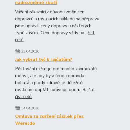
nadrozměrné zboží
Vážení zákazníci,z důvodu změn cen
dopravců a rostoucích nákladů na přepravu
jsme upravili ceny dopravy u některých
typů zásilek. Cenu dopravy vždy uv...
číst
celé
21.04.2026
Jak vybrat tyč k rajčatům?
Pěstování rajčat je pro mnoho zahrádkářů
radost, ale aby byla úroda opravdu
bohatá a plody zdravé, je důležité
rostlinám dopřát správnou oporu. Rajčat...
číst celé
14.04.2026
Omluva za zdržení zásilek přes
Wereldo