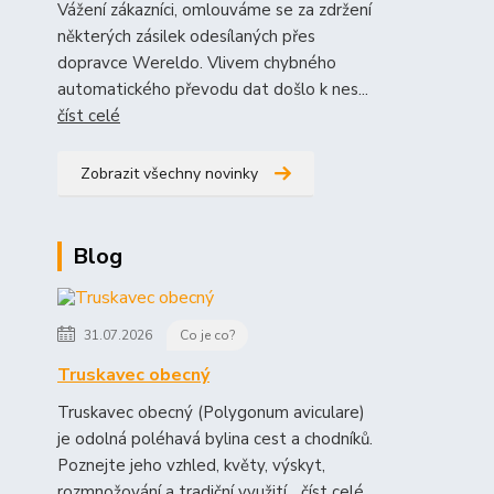
Vážení zákazníci, omlouváme se za zdržení
některých zásilek odesílaných přes
dopravce Wereldo. Vlivem chybného
automatického převodu dat došlo k nes...
číst celé
Zobrazit všechny novinky
Blog
31.07.2026
Co je co?
Truskavec obecný
Truskavec obecný (Polygonum aviculare)
je odolná poléhavá bylina cest a chodníků.
Poznejte jeho vzhled, květy, výskyt,
rozmnožování a tradiční využití...
číst celé