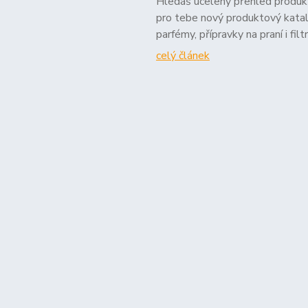
Hledáš ucelený přehled produk
pro tebe nový produktový katal
parfémy, přípravky na praní i fi
celý článek