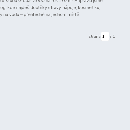
tů Klubu Global 3000 na rok 2026? Připravili jsme
og, kde najdeš doplňky stravy, nápoje, kosmetiku,
ltry na vodu – přehledně na jednom místě.
strana
z 1