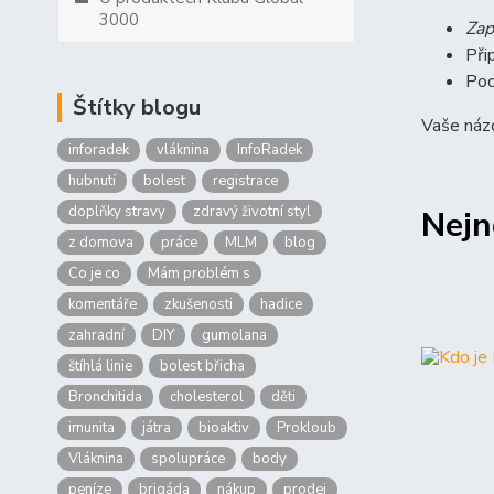
3000
Zap
Při
Pod
Štítky blogu
Vaše názo
inforadek
vláknina
InfoRadek
hubnutí
bolest
registrace
doplňky stravy
zdravý životní styl
Nejn
z domova
práce
MLM
blog
Co je co
Mám problém s
komentáře
zkušenosti
hadice
zahradní
DIY
gumolana
štíhlá linie
bolest břicha
Bronchitida
cholesterol
děti
imunita
játra
bioaktiv
Prokloub
Vláknina
spolupráce
body
peníze
brigáda
nákup
prodej