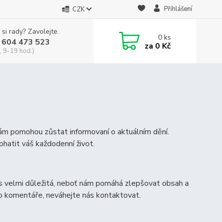
Přihlášení
CZK
 si rady? Zavolejte.
0
ks
 604 473 523
za
0 Kč
, 9-19 hod.)
vám pomohou zůstat informovaní o aktuálním dění.
ohatit váš každodenní život.
s velmi důležitá, neboť nám pomáhá zlepšovat obsah a
bo komentáře, neváhejte nás kontaktovat.