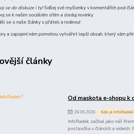
oj se do diskuze i ty!
Sdílej své myšlenky v komentářích pod člá
poj se k našim sociálním sítím a sleduj novinky.
ěl se o naše články s přáteli a rodinou!
ry a zapojení nám pomohou vytvářet lepší obsah, který vám přin
ovější články
Od maskota e-shopu k 
26
.
05
.
2026
Kdo je InfoRadek
InfoRadek začínal jako náš fire
postavička v článcích a videích.