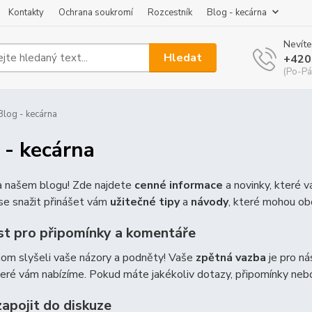
Kontakty
Ochrana soukromí
Rozcestník
Blog - kecárna
Nevíte
Hledat
+420
(Po-Pá
log - kecárna
 - kecárna
na našem blogu! Zde najdete
cenné informace
a novinky, které 
e snažit přinášet vám
užitečné tipy
a
návody
, které mohou ob
t pro připomínky a komentáře
hom slyšeli vaše názory a podněty! Vaše
zpětná vazba
je pro ná
teré vám nabízíme. Pokud máte jakékoliv dotazy, připomínky ne
zapojit do diskuze