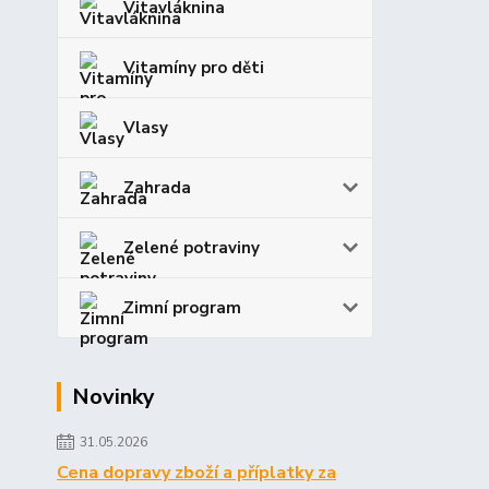
Vitavláknina
Vitamíny pro děti
Vlasy
Zahrada
Zelené potraviny
Zimní program
Novinky
31.05.2026
Cena dopravy zboží a příplatky za