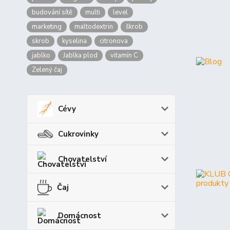
budování sítě
multi
level
marketing
maltodextrin
škrob
skrob
kyselina
citronova
jablko
Jablka plod
vitamín C
Zelený čaj
Cévy
Cukrovinky
Chovatelství
Čaj
Domácnost