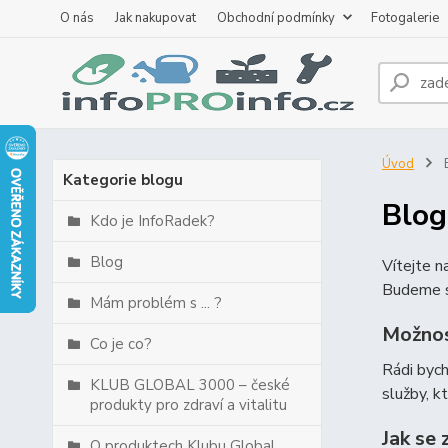
O nás
Jak nakupovat
Obchodní podmínky
Fotogalerie
Úvod
B
Kategorie blogu
Blog
Kdo je InfoRadek?
Blog
Vítejte 
Budeme s
Mám problém s ... ?
Možnos
Co je co?
Rádi byc
KLUB GLOBAL 3000 – české
služby, k
produkty pro zdraví a vitalitu
Jak se 
O produktech Klubu Global