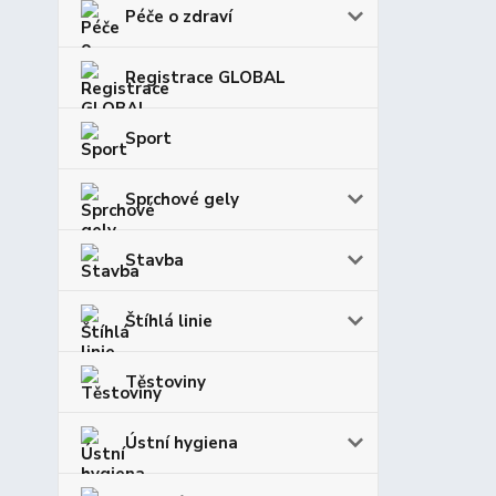
Péče o zdraví
Registrace GLOBAL
Sport
Sprchové gely
Stavba
Štíhlá linie
Těstoviny
Ústní hygiena