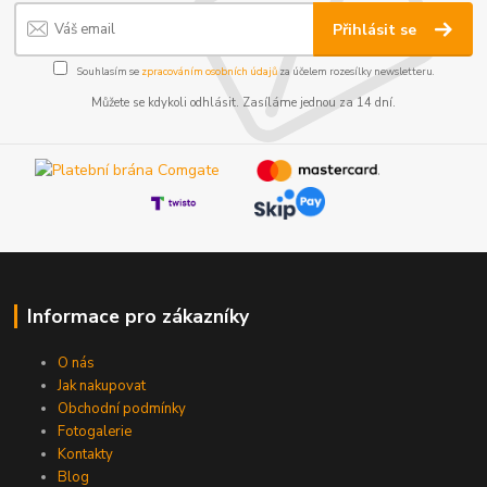
Přihlásit se
Souhlasím se
zpracováním osobních údajů
za účelem rozesílky newsletteru.
Můžete se kdykoli odhlásit. Zasíláme jednou za 14 dní.
Informace pro zákazníky
O nás
Jak nakupovat
Obchodní podmínky
Fotogalerie
Kontakty
Blog