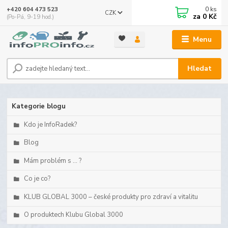
0
ks
+420 604 473 523
CZK
za
0 Kč
(Po-Pá, 9-19 hod.)
Menu
Hledat
Kategorie blogu
Kdo je InfoRadek?
Blog
Mám problém s ... ?
Co je co?
KLUB GLOBAL 3000 – české produkty pro zdraví a vitalitu
O produktech Klubu Global 3000