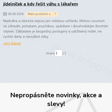
jídelníček a kdy řešit váhu s lékařem
06
.
05
.
2026
Mám problém s ... ?
Nadváha a obezita nejsou jen otázkou vzhledu. Mohou souviset
se zdravím, pohybem, psychikou, spánkem i dlouhodobým životním
stylem. Základem je bezpečný, postupný a udržitelný režim, ne
rychlé diety a nereálné sliby.
celý článek
strana
z 1
Nepropásněte novinky, akce a
slevy!