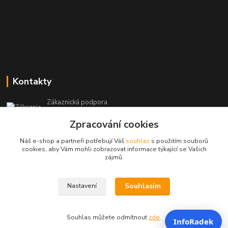
Kontakty
Zákaznická podpora
+420 604 473 523
Zpracování cookies
(Po-Pá, 9-19 hod.)
Náš e-shop a partneři potřebují Váš
souhlas
s použitím souborů
info@infoproinfo.cz
cookies, aby Vám mohli zobrazovat informace týkající se Vašich
zájmů.
Souhlasím
Nastavení
RadovanCZ 2023-25
Souhlas můžete odmítnout
zde
.
InfoRadek
Vytvořeno na
Eshop-rychle.cz