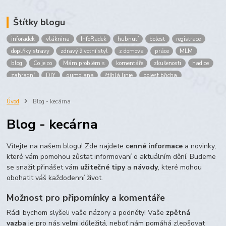
Štítky blogu
inforadek
vláknina
InfoRadek
hubnutí
bolest
registrace
doplňky stravy
zdravý životní styl
z domova
práce
MLM
blog
Co je co
Mám problém s
komentáře
zkušenosti
hadice
zahradní
DIY
gumolana
štíhlá linie
bolest břicha
Bronchitida
cholesterol
děti
imunita
játra
bioaktiv
Prokloub
Vláknina
spolupráce
body
peníze
brigáda
Úvod
Blog - kecárna
nákup
prodej
budování sítě
multi
level
marketing
Blog - kecárna
maltodextrin
škrob
skrob
kyselina
citronova
jablko
Jablka plod
vitamín C
Zelený čaj
Vítejte na našem blogu! Zde najdete
cenné informace
a novinky,
které vám pomohou zůstat informovaní o aktuálním dění. Budeme
se snažit přinášet vám
užitečné tipy
a
návody
, které mohou
obohatit váš každodenní život.
Možnost pro připomínky a komentáře
Rádi bychom slyšeli vaše názory a podněty! Vaše
zpětná
vazba
je pro nás velmi důležitá, neboť nám pomáhá zlepšovat