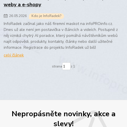
weby a e-shopy
26
.
05
.
2026
Kdo je InfoRadek?
InfoRadek začínal jako náš firemní maskot na infoPROinfo.cz.
Dnes už ale není jen postavička v článcích a videích. Postupně z
něj vzniká chytrý AI poradce, který pomáhá návštěvníkům webů
najít odpovědi, produkty, kontakty, články nebo další užitečné
informace. Registrace do projektu InfoRadek už běž
celý článek
strana
z 1
Nepropásněte novinky, akce a
slevy!