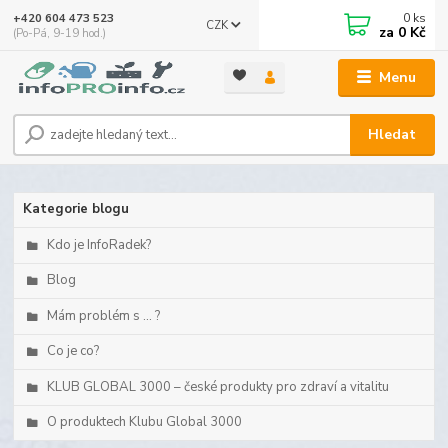
0
ks
+420 604 473 523
CZK
za
0 Kč
(Po-Pá, 9-19 hod.)
Menu
Hledat
Kategorie blogu
Kdo je InfoRadek?
Blog
Mám problém s ... ?
Co je co?
KLUB GLOBAL 3000 – české produkty pro zdraví a vitalitu
O produktech Klubu Global 3000