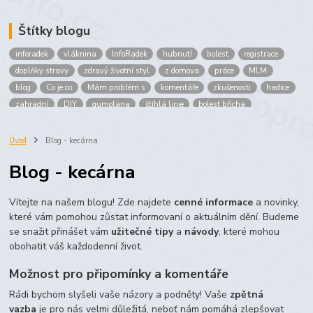
Štítky blogu
inforadek
vláknina
InfoRadek
hubnutí
bolest
registrace
doplňky stravy
zdravý životní styl
z domova
práce
MLM
blog
Co je co
Mám problém s
komentáře
zkušenosti
hadice
zahradní
DIY
gumolana
štíhlá linie
bolest břicha
Bronchitida
cholesterol
děti
imunita
játra
bioaktiv
Prokloub
Vláknina
spolupráce
body
peníze
brigáda
Úvod
Blog - kecárna
nákup
prodej
budování sítě
multi
level
marketing
Blog - kecárna
maltodextrin
škrob
skrob
kyselina
citronova
jablko
Jablka plod
vitamín C
Zelený čaj
Vítejte na našem blogu! Zde najdete
cenné informace
a novinky,
které vám pomohou zůstat informovaní o aktuálním dění. Budeme
se snažit přinášet vám
užitečné tipy
a
návody
, které mohou
obohatit váš každodenní život.
Možnost pro připomínky a komentáře
Rádi bychom slyšeli vaše názory a podněty! Vaše
zpětná
vazba
je pro nás velmi důležitá, neboť nám pomáhá zlepšovat