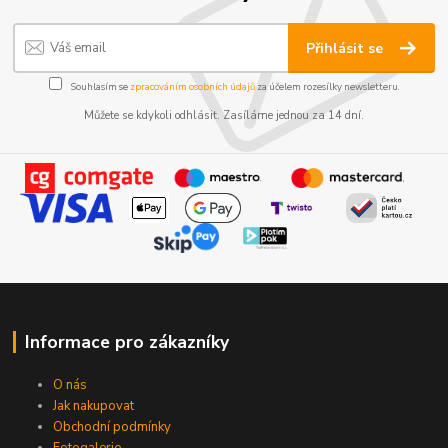
Přihlásit se
Souhlasím se
zpracováním osobních údajů
za účelem rozesílky newsletteru.
Můžete se kdykoli odhlásit. Zasíláme jednou za 14 dní.
Informace pro zákazníky
O nás
Jak nakupovat
Obchodní podmínky
Fotogalerie