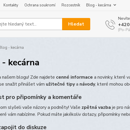
Kontakty
Ochrana soukromí
Rozcestník
Blog - kecárna
Nevíte
Hledat
+420
(Po-Pá
log - kecárna
 - kecárna
na našem blogu! Zde najdete
cenné informace
a novinky, které 
e snažit přinášet vám
užitečné tipy
a
návody
, které mohou ob
t pro připomínky a komentáře
hom slyšeli vaše názory a podněty! Vaše
zpětná vazba
je pro ná
teré vám nabízíme. Pokud máte jakékoliv dotazy, připomínky ne
zapojit do diskuze