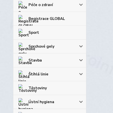
Péče o zdraví
Registrace GLOBAL
Sport
Sprchové gely
Stavba
Štíhlá linie
Těstoviny
Ústní hygiena