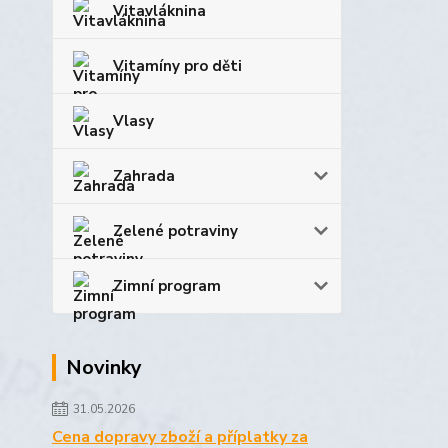
Vitavláknina
Vitamíny pro děti
Vlasy
Zahrada
Zelené potraviny
Zimní program
Novinky
31.05.2026
Cena dopravy zboží a příplatky za