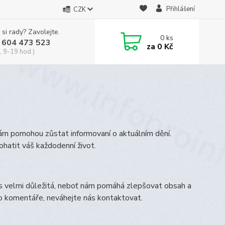
Přihlášení
CZK
 si rady? Zavolejte.
0
ks
 604 473 523
za
0 Kč
, 9-19 hod.)
vám pomohou zůstat informovaní o aktuálním dění.
ohatit váš každodenní život.
s velmi důležitá, neboť nám pomáhá zlepšovat obsah a
bo komentáře, neváhejte nás kontaktovat.