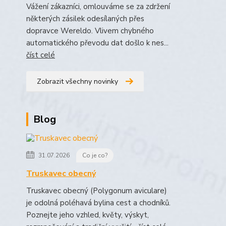
Vážení zákazníci, omlouváme se za zdržení
některých zásilek odesílaných přes
dopravce Wereldo. Vlivem chybného
automatického převodu dat došlo k nes...
číst celé
Zobrazit všechny novinky
Blog
31.07.2026
Co je co?
Truskavec obecný
Truskavec obecný (Polygonum aviculare)
je odolná poléhavá bylina cest a chodníků.
Poznejte jeho vzhled, květy, výskyt,