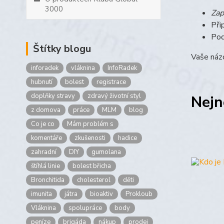
3000
Zap
Při
Pod
Štítky blogu
Vaše názo
inforadek
vláknina
InfoRadek
hubnutí
bolest
registrace
doplňky stravy
zdravý životní styl
Nejn
z domova
práce
MLM
blog
Co je co
Mám problém s
komentáře
zkušenosti
hadice
zahradní
DIY
gumolana
štíhlá linie
bolest břicha
Bronchitida
cholesterol
děti
imunita
játra
bioaktiv
Prokloub
Vláknina
spolupráce
body
peníze
brigáda
nákup
prodej