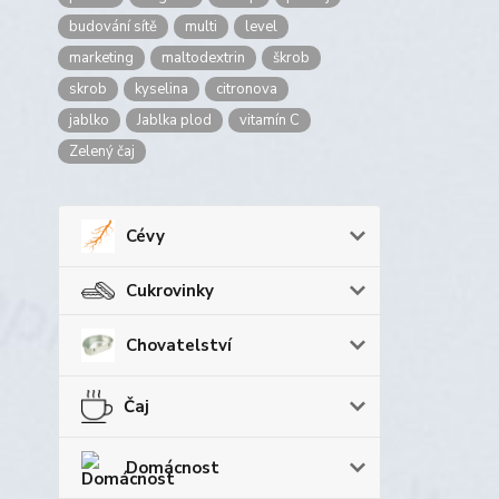
budování sítě
multi
level
marketing
maltodextrin
škrob
skrob
kyselina
citronova
jablko
Jablka plod
vitamín C
Zelený čaj
Cévy
Cukrovinky
Chovatelství
Čaj
Domácnost