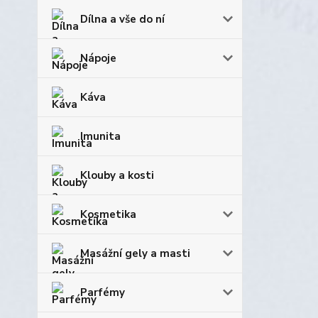
Dílna a vše do ní
Nápoje
Káva
Imunita
Klouby a kosti
Kosmetika
Masážní gely a masti
Parfémy