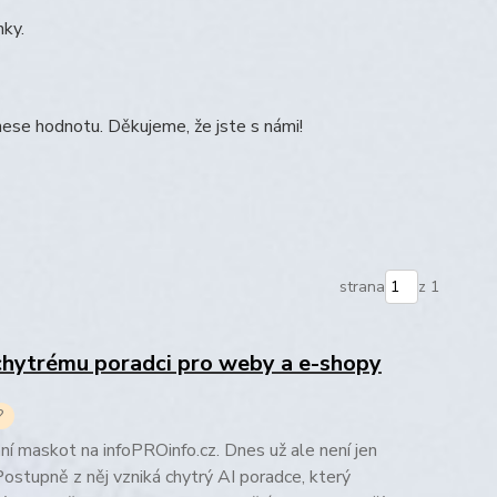
nky.
ese hodnotu. Děkujeme, že jste s námi!
strana
z 1
chytrému poradci pro weby a e-shopy
?
mní maskot na infoPROinfo.cz. Dnes už ale není jen
 Postupně z něj vzniká chytrý AI poradce, který