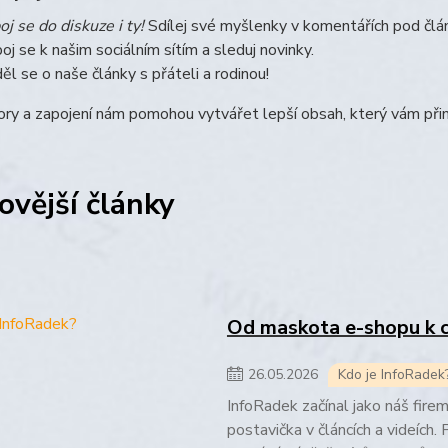
oj se do diskuze i ty!
Sdílej své myšlenky v komentářích pod člá
poj se k našim sociálním sítím a sleduj novinky.
ěl se o naše články s přáteli a rodinou!
ry a zapojení nám pomohou vytvářet lepší obsah, který vám přin
ovější články
Od maskota e-shopu k 
26
.
05
.
2026
Kdo je InfoRadek
InfoRadek začínal jako náš fire
postavička v článcích a videích.