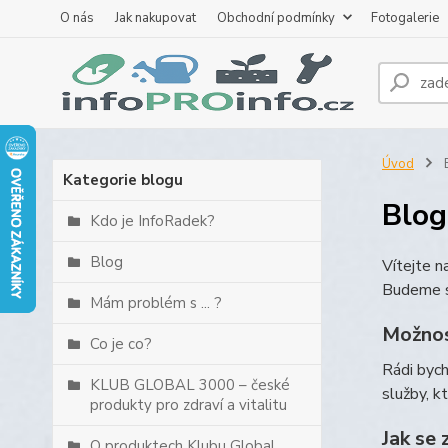
O nás
Jak nakupovat
Obchodní podmínky
Fotogalerie
Úvod
B
Kategorie blogu
Blog
Kdo je InfoRadek?
Blog
Vítejte 
Budeme s
Mám problém s ... ?
Možnos
Co je co?
Rádi byc
KLUB GLOBAL 3000 – české
služby, k
produkty pro zdraví a vitalitu
Jak se 
O produktech Klubu Global