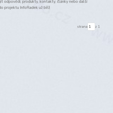
 odpovědi, produkty, kontakty, články nebo další
do projektu InfoRadek už běž
strana
z 1