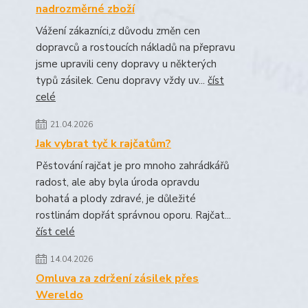
nadrozměrné zboží
Vážení zákazníci,z důvodu změn cen
dopravců a rostoucích nákladů na přepravu
jsme upravili ceny dopravy u některých
typů zásilek. Cenu dopravy vždy uv...
číst
celé
21.04.2026
Jak vybrat tyč k rajčatům?
Pěstování rajčat je pro mnoho zahrádkářů
radost, ale aby byla úroda opravdu
bohatá a plody zdravé, je důležité
rostlinám dopřát správnou oporu. Rajčat...
číst celé
14.04.2026
Omluva za zdržení zásilek přes
Wereldo