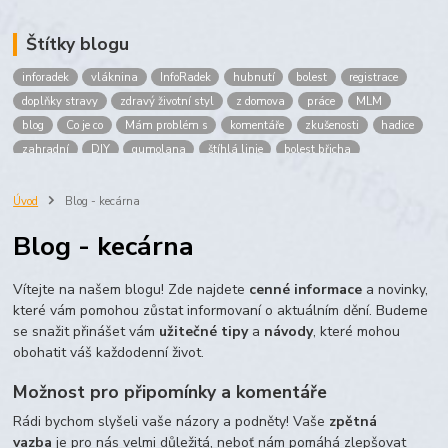
Štítky blogu
inforadek
vláknina
InfoRadek
hubnutí
bolest
registrace
doplňky stravy
zdravý životní styl
z domova
práce
MLM
blog
Co je co
Mám problém s
komentáře
zkušenosti
hadice
zahradní
DIY
gumolana
štíhlá linie
bolest břicha
Bronchitida
cholesterol
děti
imunita
játra
bioaktiv
Prokloub
Vláknina
spolupráce
body
peníze
brigáda
Úvod
Blog - kecárna
nákup
prodej
budování sítě
multi
level
marketing
Blog - kecárna
maltodextrin
škrob
skrob
kyselina
citronova
jablko
Jablka plod
vitamín C
Zelený čaj
Vítejte na našem blogu! Zde najdete
cenné informace
a novinky,
které vám pomohou zůstat informovaní o aktuálním dění. Budeme
se snažit přinášet vám
užitečné tipy
a
návody
, které mohou
obohatit váš každodenní život.
Možnost pro připomínky a komentáře
Rádi bychom slyšeli vaše názory a podněty! Vaše
zpětná
vazba
je pro nás velmi důležitá, neboť nám pomáhá zlepšovat