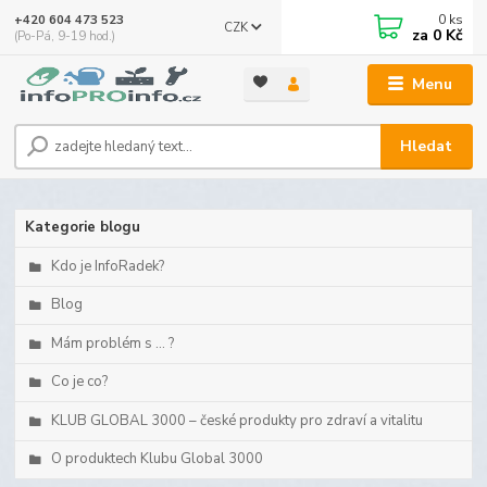
0
ks
+420 604 473 523
CZK
za
0 Kč
(Po-Pá, 9-19 hod.)
Menu
Hledat
Kategorie blogu
Kdo je InfoRadek?
Blog
Mám problém s ... ?
Co je co?
KLUB GLOBAL 3000 – české produkty pro zdraví a vitalitu
O produktech Klubu Global 3000